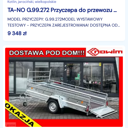
Kotlin, jarociński, wielkopolskie
TA-NO G.99.272 Przyczepa do przewozu motocykli MT-1 motocyklowa do motoru Nowim LORRIES
MODEL PRZYCZEPY: G.99.272MODEL WYSTAWOWY
TESTOWY - PRZYCZEPA ZAREJESTROWANA! DOSTĘPNA OD
RĘKI!ROCZNIK 2022!OSTATNIA SZTUKACENA KATALOGOWA
9 348
zł
PRZYCZEPY TO:8 190,04