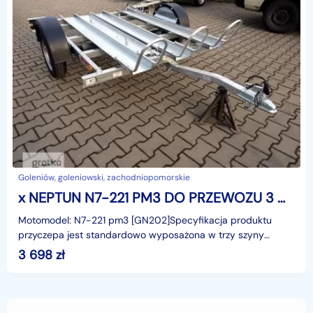
Goleniów, goleniowski, zachodniopomorskie
x NEPTUN N7-221 PM3 DO PRZEWOZU 3 MOTOCYKLI
Motomodel: N7-221 pm3 [GN202]Specyfikacja produktu
przyczepa jest standardowo wyposażona w trzy szyny
transportowe z pałąkami do mocowania przedniego koła mo
3 698
zł