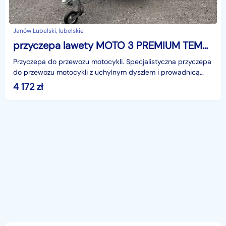
Janów Lubelski, lubelskie
przyczepa lawety MOTO 3 PREMIUM TEMARED MOTO 3 PREMIUM przyczepa lawety TEMARED MOTO 3 PREMIUM
Przyczepa do przewozu motocykli. Specjalistyczna przyczepa
do przewozu motocykli z uchylnym dyszlem i prowadnicą
najazdową chowaną pod powierzchnią transportową
4 172
zł