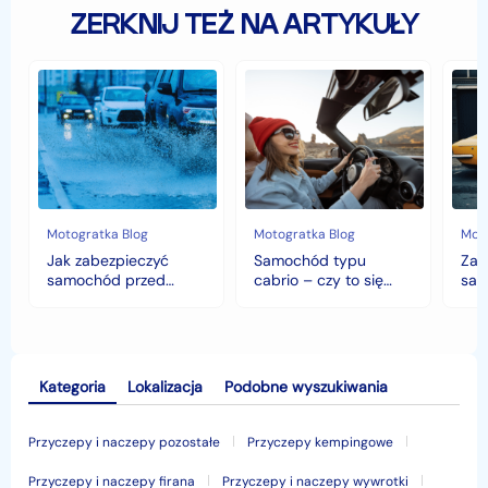
ZERKNIJ TEŻ NA ARTYKUŁY
Jak
Samochód
Zab
zabezpieczyć
typu
sam
samochód
cabrio
czyli
przed
–
hist
jesiennymi
czy
war
chłodami
to
fort
i
się
deszczem?
opłaca
w
Motogratka Blog
Motogratka Blog
Moto
polskim
Jak zabezpieczyć
Samochód typu
Zab
klimacie?
samochód przed
cabrio – czy to się
sam
jesiennymi chłodami i
opłaca w polskim
his
deszczem?
klimacie?
Kategoria
Lokalizacja
Podobne wyszukiwania
Przyczepy i naczepy pozostałe
Przyczepy kempingowe
Przyczepy i naczepy firana
Przyczepy i naczepy wywrotki