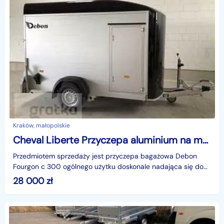
Kraków, małopolskie
Cheval Liberte Przyczepa aluminium na motor,quad,harley,goldwing sprzęt muzyczny inne. Wachacze!!! Cheval Liberte Debon Fourgon C300 Aluminium
Przedmiotem sprzedaży jest przyczepa bagażowa Debon
Fourgon c 300 ogólnego użytku doskonale nadająca się do
przewozu motocykli bądź quadów. a także wszelakich t
28 000
zł