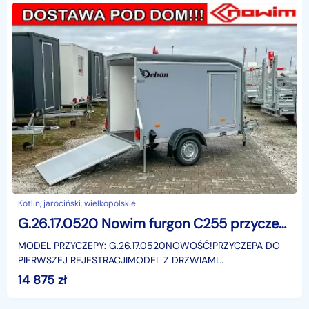
Kotlin, jarociński, wielkopolskie
G.26.17.0520 Nowim furgon C255 przyczepa kontenerowa kontener niehamowana lekka uniwersalny Debon
MODEL PRZYCZEPY: G.26.17.0520NOWOŚĆ!PRZYCZEPA DO
PIERWSZEJ REJESTRACJIMODEL Z DRZWIAMI
BOCZNYMIPrzyczepa typu Furgon C 255 (C255) PPL - wersja
14 875
zł
niehamowana. Możl