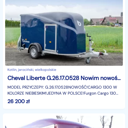
Kotlin, jarociński, wielkopolskie
Cheval Liberte G.26.17.0528 Nowim nowość cargo 1300 przyczepa furgon kontener do quadów motocykli kajaków maszyn stolarni sprzętu wodnego Cheval Liberte
MODEL PRZYCZEPY: G.26.17.0528NOWOŚĆ!CARGO 1300 W
KOLORZE NIEBIESKIM!JEDYNA W POLSCE!Furgon Cargo 1300
to przyczepka dedykowana do przewozu sprzętu
26 200
zł
muzycznego, e