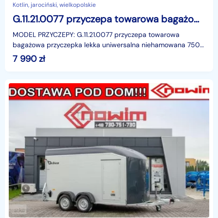
Kotlin, jarociński, wielkopolskie
G.11.21.0077 przyczepa towarowa bagażowa przyczepka lekka uniwersalna niehamowana 750 kg 3,02 x 1,49 m Nowim
MODEL PRZYCZEPY: G.11.21.0077 przyczepa towarowa
bagażowa przyczepka lekka uniwersalna niehamowana 750
kg 3,02 x 1,49 m NowimPrzyczepa lekka, towarowa, 1-osiowa
7 990
zł