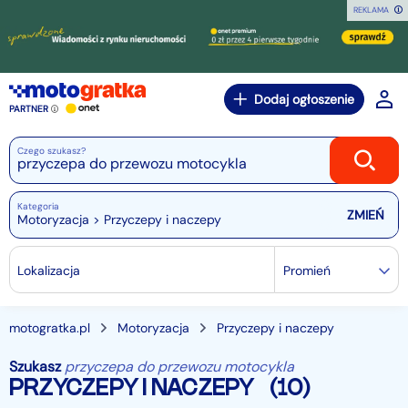
REKLAMA
Dodaj ogłoszenie
PARTNER
Czego szukasz?
Kategoria
Motoryzacja > Przyczepy i naczepy
Lokalizacja
Promień
motogratka.pl
Motoryzacja
Przyczepy i naczepy
Szukasz
przyczepa do przewozu motocykla
PRZYCZEPY I NACZEPY
(10)