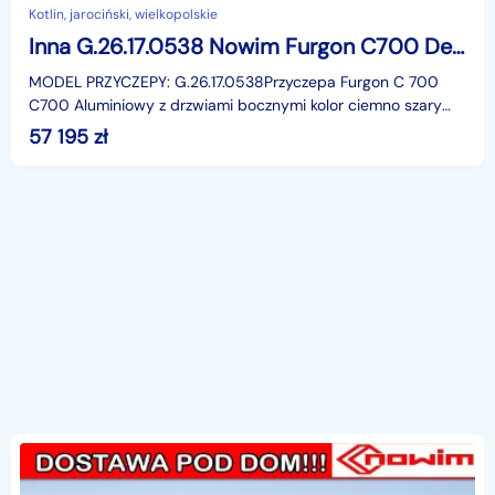
Kotlin, jarociński, wielkopolskie
Inna G.26.17.0538 Nowim Furgon C700 Debon kontener przyczepa uniwersalna cargo do quadów motocykli pojazdów maszyn
MODEL PRZYCZEPY: G.26.17.0538Przyczepa Furgon C 700
C700 Aluminiowy z drzwiami bocznymi kolor ciemno szary
DMC 2000 kg Debon Cheval Liberte NowimPrzyczepa typu
57 195
zł