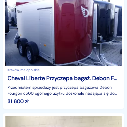
Kraków, małopolskie
Cheval Liberte Przyczepa bagaż. Debon Fourgon C500 na motor quad inne towary, niezależne zawieszenie. Cheval Liberte Debon Fourgon C500
Przedmiotem sprzedaży jest przyczepa bagażowa Debon
Fourgon c500 ogólnego użytku doskonale nadająca się do
przewozu motocykli bądź quadów. a także wszelakich to
31 600
zł