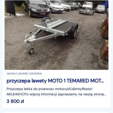
Janów Lubelski, lubelskie
przyczepa lawety MOTO 1 TEMARED MOTO 1 przyczepa lawety TEMARED MOTO 1
Przyczepa lekka do przewozu motocykli.identyfikator:
AKL646HCPo więcej informacji zapraszamy na naszą stronę
internetową eurocarjanowlubelski.pl
3 800
zł