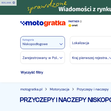
REKLAMA
PARTNER
Kategoria
Lokalizacja
Niskopodłogowe
Motoryzacja
Zarejestrowany w Polsce
Kraj pierwszej rejestracji
Wszystkie w Motoryzacja
Wyczyść filtry
Osobowe
28435
Motocykle
880
Dostawcze
3525
motogratka.pl
Motoryzacja
Przyczepy i naczepy
Ciężarowe
749
PRZYCZEPY I NACZEPY NISK
Autobusy
166
Maszyny budowlane
827