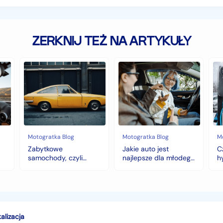
ZERKNIJ TEŻ NA ARTYKUŁY
Zabytkowe
Jakie
Cz
samochody,
auto
au
czyli
jest
z
historia
najlepsze
na
warta
dla
hy
fortunę
młodego
to
kierowcy?
do
top
wy
5
na
Motogratka Blog
Motogratka Blog
M
modeli
zi
Zabytkowe
Jakie auto jest
C
na
samochody, czyli
najlepsze dla młodego
h
pierwszy
historia warta fortunę
kierowcy? top 5
w
samochód
modeli na pierwszy
samochód
alizacja