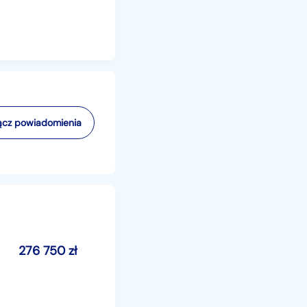
cz powiadomienia
276 750
zł