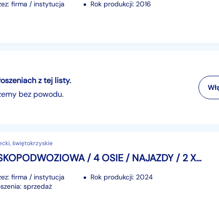
z: firma / instytucja
Rok produkcji: 2016
zeniach z tej listy.
Włą
szemy bez powodu.
ecki, świętokrzyskie
Bodex NISKOPODWOZIOWA / 4 OSIE / NAJAZDY / 2 X OŚ SKRĘTNA / DMC 65 000 KG JAK NOW
z: firma / instytucja
Rok produkcji: 2024
szenia: sprzedaż