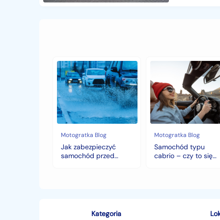
Jak
Samochód
zabezpieczyć
typu
samochód
cabrio
przed
–
jesiennymi
czy
chłodami
to
i
się
deszczem?
opłaca
w
Motogratka Blog
Motogratka Blog
polskim
Jak zabezpieczyć
Samochód typu
klimacie?
samochód przed
cabrio – czy to się
jesiennymi chłodami i
opłaca w polskim
deszczem?
klimacie?
Kategoria
Lok