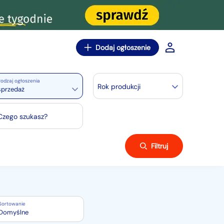
Dodaj ogłoszenie
odzaj ogłoszenia
Rok produkcji
sprzedaż
Czego szukasz?
Filtruj
Sortowanie
Domyślne