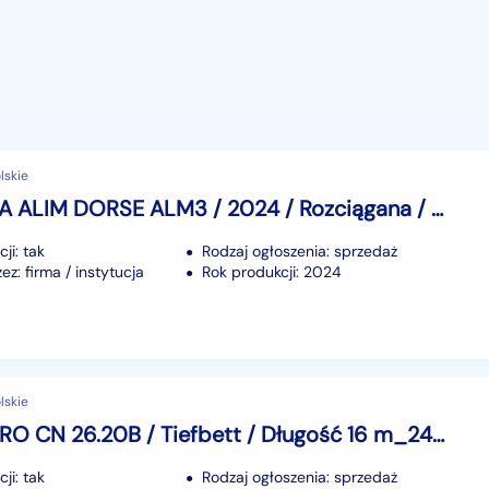
lskie
Inna MEGA ALIM DORSE ALM3 / 2024 / Rozciągana / poszerzana 257028
ji: tak
Rodzaj ogłoszenia: sprzedaż
z: firma / instytucja
Rok produkcji: 2024
lskie
Inna CAMRO CN 26.20B / Tiefbett / Długość 16 m_247830
ji: tak
Rodzaj ogłoszenia: sprzedaż