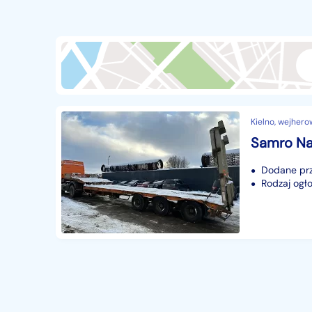
Przyczepy i naczepy
428
Części samochodowe
14639
Części motocyklowe
1
Pojazdy specjalistyczne
170
Sprzęt wodny
60
Kielno, wejhero
Pozostałe
1066
Samro Na
Dodane prze
Rodzaj ogło