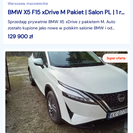
Warszawa, mazowieckie
BMW X5 F15 xDrive M Pakiet | Salon PL | 1 rodzina | ASO | Bezwypadkowy | 85tys km
Sprzedaję prywatnie BMW X5 xDrive z pakietem M. Auto
zostało kupione jako nowe w polskim salonie BMW i od
początku pozostaje w jednej rodzinie.Samochód jest bez
129 900
zł