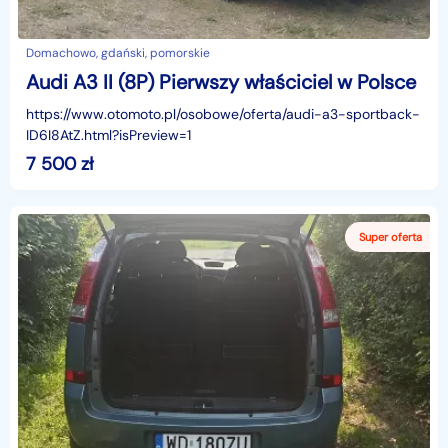
Domachowo, gdański, pomorskie
Audi A3 II (8P) Pierwszy właściciel w Polsce
https://www.otomoto.pl/osobowe/oferta/audi-a3-sportback-
ID6I8AtZ.html?isPreview=1
7 500
zł