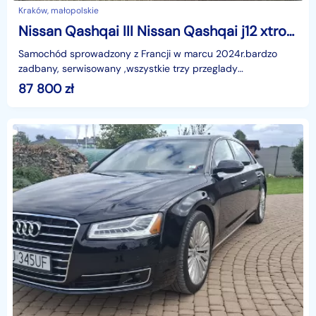
Kraków, małopolskie
Nissan Qashqai III Nissan Qashqai j12 xtronic
Samochód sprowadzony z Francji w marcu 2024r.bardzo
zadbany, serwisowany ,wszystkie trzy przeglady
gwarancyjne wykonane w ASO Nissan Kraków. Ostatni duży
87 800
zł
przegl