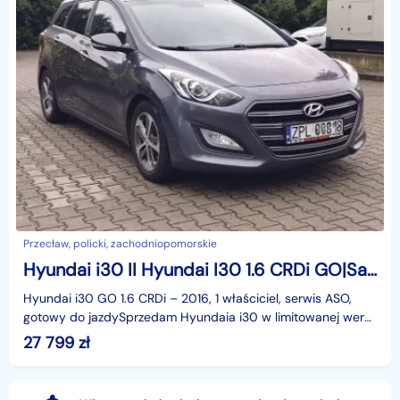
Przecław, policki, zachodniopomorskie
Hyundai i30 II Hyundai I30 1.6 CRDi GO|Salon PL |1 wł. |Rozrząd ASO|Raport rzeczo
Hyundai i30 GO 1.6 CRDi – 2016, 1 właściciel, serwis ASO,
gotowy do jazdySprzedam Hyundaia i30 w limitowanej wersji
GO (Euro 2016). Aut
27 799
zł