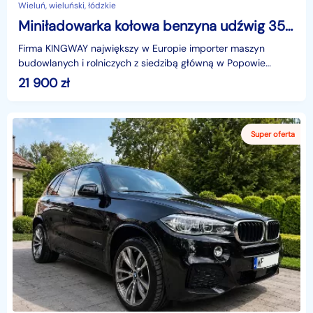
Wieluń, wieluński, łódzkie
Miniładowarka kołowa benzyna udźwig 350 kg NOWA łyżka i widły do palet transport
Firma KINGWAY największy w Europie importer maszyn
budowlanych i rolniczych z siedzibą główną w Popowie
(okolice Częstochowy) do sprzedania posiada fabrycznie n
21 900
zł