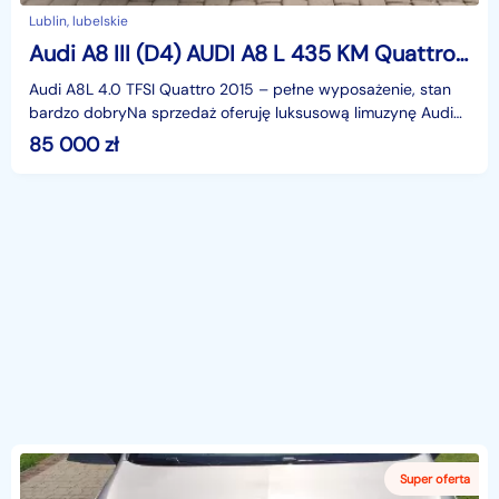
Lublin, lubelskie
Audi A8 III (D4) AUDI A8 L 435 KM Quattro - PROMOCJA !!!
Audi A8L 4.0 TFSI Quattro 2015 – pełne wyposażenie, stan
bardzo dobryNa sprzedaż oferuję luksusową limuzynę Audi
A8L 4.0 TFSI Quattro z 2015 roku (data produkcj
85 000
zł