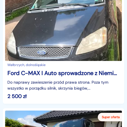
Wałbrzych, dolnośląskie
Ford C-MAX I Auto sprowadzone z Niemiec w 2016r. Pierwszy właściciel w polsce
Do naprawy zawieszenie przód prawa strona. Poza tym
wszystko w porządku silnik, skrzynia biegów,
sprzęgło,klima,zamki, szyby itd. Funkcjonują bez problemowo.
2 500
zł