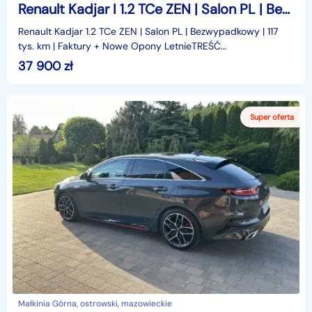
Renault Kadjar I 1.2 TCe ZEN | Salon PL | Bezwypadkowy | 117 tys. km | Faktury
Renault Kadjar 1.2 TCe ZEN | Salon PL | Bezwypadkowy | 117
tys. km | Faktury + Nowe Opony LetnieTREŚĆ
OGŁOSZENIA:Na sprzedaż: Renault Kadjar w wersji
37 900
zł
wyposażeni
Małkinia Górna, ostrowski, mazowieckie