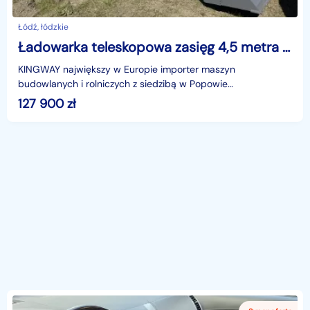
Łódź, łódzkie
Ładowarka teleskopowa zasięg 4,5 metra udźwig 2000 kg 4x4 +łyżka +widły NOWA
KINGWAY największy w Europie importer maszyn
budowlanych i rolniczych z siedzibą w Popowie
(Województwo śląskie - okolice Częstochowy) do sprzedania
127 900
zł
posiada fab