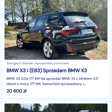
Starogard Gdański, starogardzki, pomorskie
BMW X3 I (E83) Sprzedam BMW X3
BMW X3 2.0d 177 KM Na sprzedaż BMW X3 z silnikiem 2.0
diesel o mocy 177 KM. Samochód sprowadzony i
zarejestrowany w Polsce, użytkowany prywatnie.Najważniej
20 600
zł