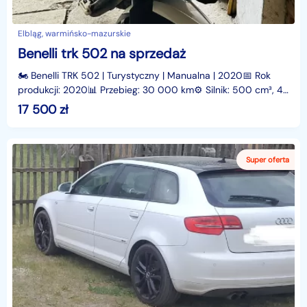
Elbląg, warmińsko-mazurskie
Benelli trk 502 na sprzedaż
🏍️ Benelli TRK 502 | Turystyczny | Manualna | 2020📅 Rok
produkcji: 2020📊 Przebieg: 30 000 km⚙️ Silnik: 500 cm³, 48
KM, Benzyna🔧 Skrzynia: Manualna🚙 Napęd: Łańcu
17 500
zł