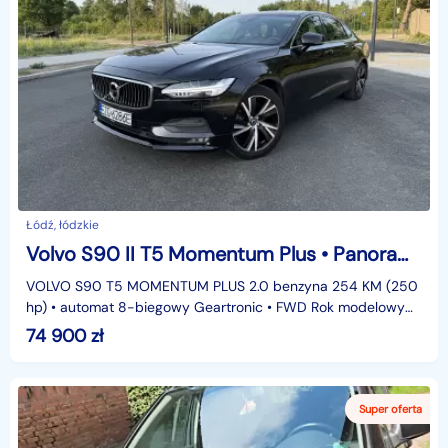
Łódź, łódzkie
Volvo S90 II T5 Momentum Plus • Panorama • Kamera 360 • Pilot Assist
VOLVO S90 T5 MOMENTUM PLUS 2.0 benzyna 254 KM (250
hp) • automat 8-biegowy Geartronic • FWD Rok modelowy
2018 (produkcja 08/2017) • Onyx Black Metallic • przebi
74 900
zł