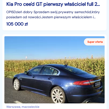
Kia Pro cee'd GT pierwszy właściciel full 205 KM
OPISDzień dobry Sprzedam swój prywatny samochód,który
posiadam od nowości.Jestem pierwszym właścicielem i
zakupiłem go w polskim salonie,auto jest w perfek
105 000
zł
Warszawa, mazowieckie