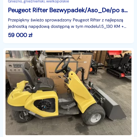
Gniezno, gnieźnieński, wielkopolskie
Peugeot Rifter Bezwypadek/Aso_De/po serwisie Gotowy Do Ekspl_Zamiana
Przepiękny świeżo sprowadzony Peugeot Rifter z najlepszą
jednostką napędową dostępną w tym modelu1.5_130 KM +
manualna 6-cio stopniowa skrzynia biegów==========
59 000
zł