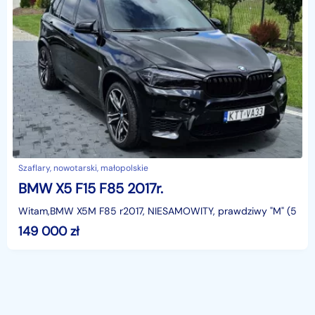
Szaflary, nowotarski, małopolskie
BMW X5 F15 F85 2017r.
Witam,BMW X5M F85 r2017, NIESAMOWITY, prawdziwy "M" (575 K
149 000
zł