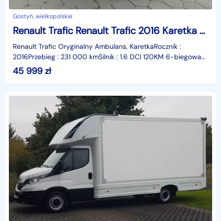
Gostyń, wielkopolskie
Renault Trafic Renault Trafic 2016 Karetka Ambulans Zarejestrowany Gostowy do pracy
Renault Trafic Oryginalny Ambulans, KaretkaRocznik :
2016Przebieg : 231 000 kmSilnik : 1.6 DCI 120KM 6-biegowa
skrzynia manualnaKompletna gotowa do pracy od zar
45 999
zł