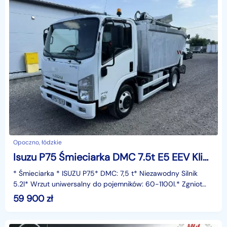
Opoczno, łódzkie
Isuzu P75 Śmieciarka DMC 7.5t E5 EEV Klima 3-Osoby
* Śmieciarka * ISUZU P75* DMC: 7,5 t* Niezawodny Silnik
5.2l* Wrzut uniwersalny do pojemników: 60-1100l.* Zgniot
odpadów* Stopień zagęszczenia odpadów: 4:1* Szc
59 900
zł