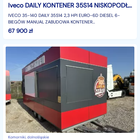
Iveco DAILY KONTENER 35S14 NISKOPODŁOGOWY 4,44x2,23x2,42 KAMPER FOODTRUCK BAR
IVECO 35-140 DAILY 35S14 2,3 HPI EURO-6D DIESEL 6-
BIEGÓW MANUAL ZABUDOWA KONTENER
NISKOPODŁOGOWY 4,44x2,23x2,42 LAMAR LAMBOX
67 900
zł
KLIMATYZACJA DMC: 3500 KG KATEGORIA
Komorniki, dolnośląskie