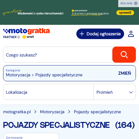
REKLAMA
Dodaj ogłoszenie
PARTNER
Czego szukasz?
Kategoria
Motoryzacja > Pojazdy specjalistyczne
Lokalizacja
Promień
motogratka.pl
Motoryzacja
Pojazdy specjalistyczne
POJAZDY SPECJALISTYCZNE
(164)
Sortowanie