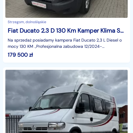
Strzegom, dolnośląskie
Fiat Ducato 2.3 D 130 Km Kamper Klima Solary 4osobowy WC Kamera Alu
Na sprzedaż posiadamy kampera Fiat Ducato 2,3 L Diesel o
mocy 130 KM .,Profesjonalna zabudowa 12/2024-
zarejestrowany jako pojazd specjalny kempingowy na 4
179 500
zł
osoby