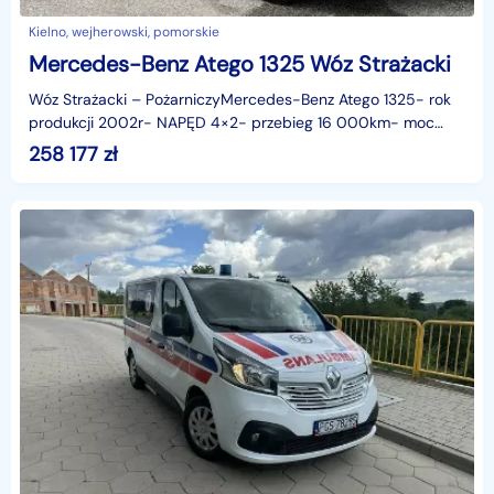
Kielno, wejherowski, pomorskie
Mercedes-Benz Atego 1325 Wóz Strażacki
Wóz Strażacki – PożarniczyMercedes-Benz Atego 1325- rok
produkcji 2002r- NAPĘD 4×2- przebieg 16 000km- moc
silnika 180kW - 245KM- opony 70%- BLOKADA
258 177
zł
MECHANIZMU