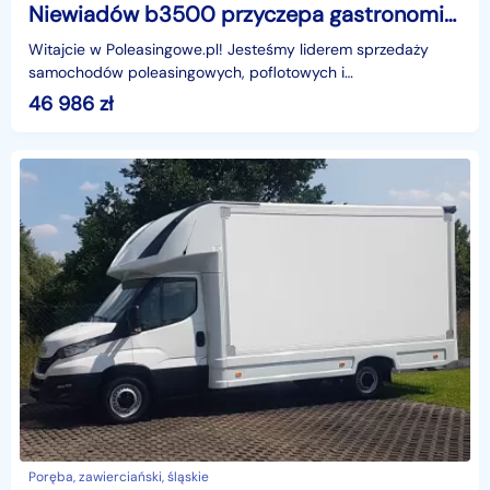
Niewiadów b3500 przyczepa gastronomiczne Niewiadów b3500
Witajcie w Poleasingowe.pl! Jesteśmy liderem sprzedaży
samochodów poleasingowych, poflotowych i
powindykacyjnych.Mamy dla was świetną okazję! Zobaczcie
46 986
zł
NIEWIADÓ
Poręba, zawierciański, śląskie