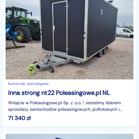
Komorniki, dolnośląskie
Inna strong nt22 Poleasingowe.pl NL
Witajcie w Poleasingowe.pl Sp. z .o.o. ! Jesteśmy liderem
sprzedaży samochodów poleasingowych, poflotowych i
powindykacyjnych.Mamy dla was świetną okazję! Zobac
71 340
zł