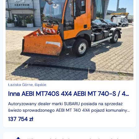
Łaziska Górne, śląskie
Inna AEBI MT740S 4X4 AEBI MT 740-S / 4X4 / HAKOWIEC / PŁUG / PIASKARKA / SOLARKA
Autoryzowany dealer marki SUBARU posiada na sprzedaż
świeżo sprowadzonego AEBI MT 740 4X4 pojazd komunalny
do prac zimowych takich jak odśnieżanie dróg i sypani
137 754
zł