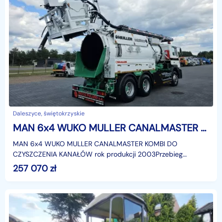
Daleszyce, świętokrzyskie
MAN 6x4 WUKO MULLER CANALMASTER KOMBI DO CZYSZCZENIA KANAŁÓW 6x4 WUKO MULLER CANALMASTER KOMBI DO CZYSZCZENIA KANAŁÓW
MAN 6x4 WUKO MULLER CANALMASTER KOMBI DO
CZYSZCZENIA KANAŁÓW rok produkcji 2003Przebieg
363000 kmVIDEOhttps://www.youtube.com/watch?
257 070
zł
v=2lwgIiCruokZastosowanie:*