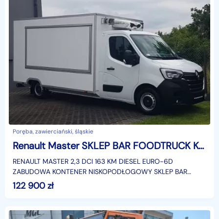
Poręba, zawierciański, śląskie
Renault Master SKLEP BAR FOODTRUCK KONTENER NISKOPODŁOGOWY KLIMA AUTOSKLEP AGREGA
RENAULT MASTER 2,3 DCI 163 KM DIESEL EURO-6D
ZABUDOWA KONTENER NISKOPODŁOGOWY SKLEP BAR
FOODTRUCK KLIMATYZACJA 6-BIEGÓW MANUAL DMC:
122 900
zł
3500 KG KATEGORIA PRAWA JAZD