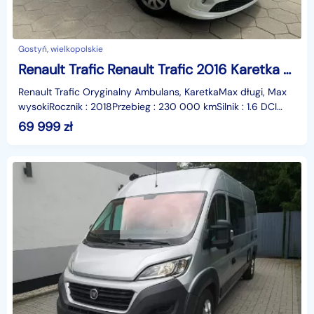
Gostyń, wielkopolskie
Renault Trafic Renault Trafic 2016 Karetka Ambulans Zarejestrowany Gostowy do pracy
Renault Trafic Oryginalny Ambulans, KaretkaMax długi, Max
wysokiRocznik : 2018Przebieg : 230 000 kmSilnik : 1.6 DCI
145KM 6-biegowa skrzynia manualnaKompletna g
69 999
zł