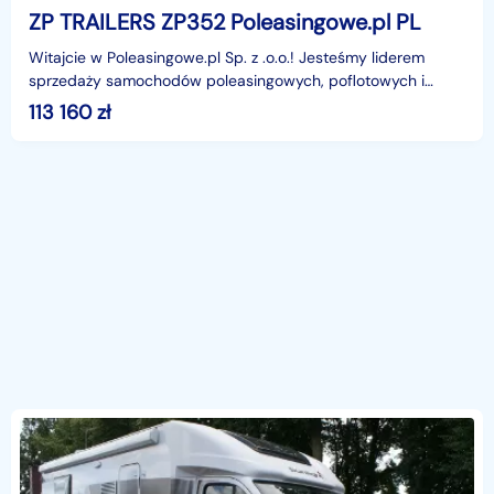
ZP TRAILERS ZP352 Poleasingowe.pl PL
Witajcie w Poleasingowe.pl Sp. z .o.o.! Jesteśmy liderem
sprzedaży samochodów poleasingowych, poflotowych i
powindykacyjnych.Mamy dla was świetną okazję! Zobacz
113 160
zł