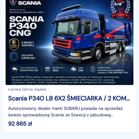
Łaziska Górne, śląskie
Scania P340 LB 6X2 ŚMIECIARKA / 2 KOMORY / JOAB ANACONDA TWIN / CNG / 1 WŁ
Autoryzowany dealer marki SUBARU posiada na sprzedaż
świeżo sprowadzoną Scanie ze Szwecji z zabudową
ŚMIECIARKI marki JOAB ANACONDA z dwoma komorami
92 865
zł
ładowanymi