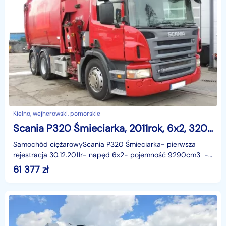
Kielno, wejherowski, pomorskie
Scania P320 Śmieciarka, 2011rok, 6x2, 320KM, EURO 5
Samochód ciężarowyScania P320 Śmieciarka- pierwsza
rejestracja 30.12.2011r- napęd 6x2- pojemność 9290cm3 -
moc 320KM / 235kW- przebieg 180191km- EURO
61 377
zł