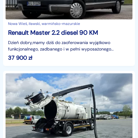
Nowa Wieś, iławski, warmińsko-mazurskie
Renault Master 2.2 diesel 90 KM
Dzień dobry,mamy dziś do zaoferowania wyjątkowo
funkcjonalnego, zadbanego i w pełni wyposażonego
kampera, jakim jest:RENAULT MASTER CAMPER 2.2 DCI 90
37 900
zł
KMRok prod