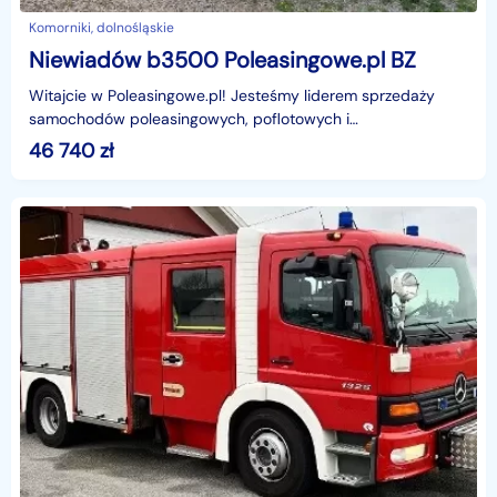
Komorniki, dolnośląskie
Niewiadów b3500 Poleasingowe.pl BZ
Witajcie w Poleasingowe.pl! Jesteśmy liderem sprzedaży
samochodów poleasingowych, poflotowych i
powindykacyjnych.Mamy dla was świetną okazję! Zobaczcie
46 740
zł
NIEWIADÓ