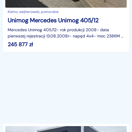
Kielno, wejherowski, pomorskie
Unimog Mercedes Unimog 405/12
Mercedes Unimog 405/12- rok produkcji 2008- data
pierwszej rejestracji 13.08.2008r- napęd 4x4- moc 238KM /
175kW- przebieg 184470km- pojemność 6374cm3- skrzynia
245 877
zł