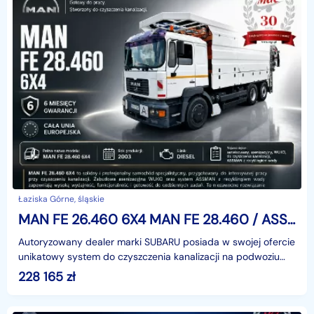
Łaziska Górne, śląskie
MAN FE 26.460 6X4 MAN FE 28.460 / ASSMANN TYP 229 WUKO ODZYSK WODY
Autoryzowany dealer marki SUBARU posiada w swojej ofercie
unikatowy system do czyszczenia kanalizacji na podwoziu
MAN FE 28.460 z napędem 6X4. Zabudowa najlepsz
228 165
zł