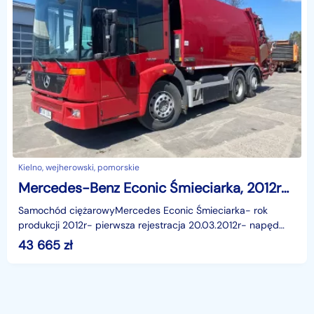
Kielno, wejherowski, pomorskie
Mercedes-Benz Econic Śmieciarka, 2012rok, 6x2, 280KM, EURO EEV
Samochód ciężarowyMercedes Econic Śmieciarka- rok
produkcji 2012r- pierwsza rejestracja 20.03.2012r- napęd
6x2 - pojemność 6883cm3 - moc 280KM /
43 665
zł