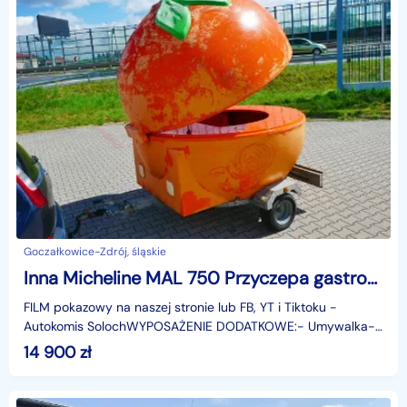
Goczałkowice-Zdrój, śląskie
Inna Micheline MAL 750 Przyczepa gastronomiczna Kula Owoc Pomarańcza Lodziarka
FILM pokazowy na naszej stronie lub FB, YT i Tiktoku -
Autokomis SolochWYPOSAŻENIE DODATKOWE:- Umywalka-
Gniazdko z podłączeniem 230V z bezpiecznikami.HISTORIA
14 900
zł