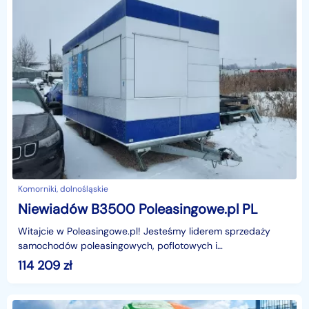
Komorniki, dolnośląskie
Niewiadów B3500 Poleasingowe.pl PL
Witajcie w Poleasingowe.pl! Jesteśmy liderem sprzedaży
samochodów poleasingowych, poflotowych i
powindykacyjnych.Mamy dla was świetną okazję! Zobaczcie
114 209
zł
NIEWIADÓ