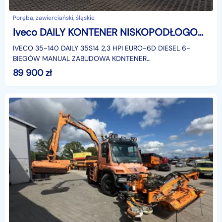
Poręba, zawierciański, śląskie
Iveco DAILY KONTENER NISKOPODŁOGOWY 4,43x2,23x2,42 SKLEP BAR KAMPER KLIMA KRAJOWY
IVECO 35-140 DAILY 35S14 2,3 HPI EURO-6D DIESEL 6-
BIEGÓW MANUAL ZABUDOWA KONTENER
NISKOPODŁOGOWY 4,43x2,23x2,42 LAMAR LAMBOX
89 900
zł
KLIMATYZACJA DMC: 3500 KG KATEGORIA