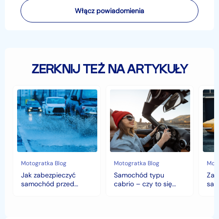
Włącz powiadomienia
ZERKNIJ TEŻ NA ARTYKUŁY
Jak
Samochód
Zab
zabezpieczyć
typu
sam
samochód
cabrio
czyli
przed
–
hist
jesiennymi
czy
war
chłodami
to
fort
i
się
deszczem?
opłaca
w
Motogratka Blog
Motogratka Blog
Moto
polskim
Jak zabezpieczyć
Samochód typu
Zab
klimacie?
samochód przed
cabrio – czy to się
sam
jesiennymi chłodami i
opłaca w polskim
his
deszczem?
klimacie?