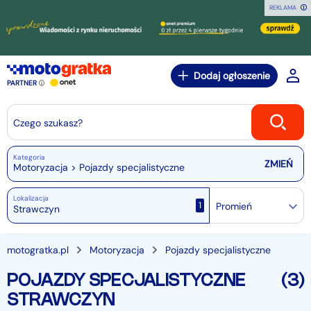
REKLAMA
Dodaj ogłoszenie
PARTNER
Czego szukasz?
Kategoria
Motoryzacja > Pojazdy specjalistyczne
Lokalizacja
1
Promień
motogratka.pl
Motoryzacja
Pojazdy specjalistyczne
POJAZDY SPECJALISTYCZNE
(3)
STRAWCZYN