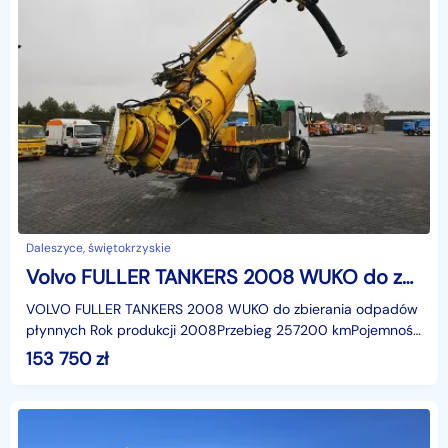
Daleszyce, świętokrzyskie
Volvo FULLER TANKERS 2008 WUKO do zbierania odpadów płynnych asenizacyjny separator beczka odpady czyszczenie kanalizacja WUKO
VOLVO FULLER TANKERS 2008 WUKO do zbierania odpadów
płynnych Rok produkcji 2008Przebieg 257200 kmPojemność
zbiornika 8200 lObjętość komory na osad 4400 lObjęt
153 750
zł