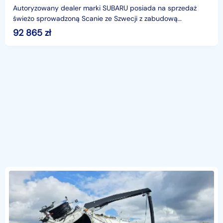
Autoryzowany dealer marki SUBARU posiada na sprzedaż
świeżo sprowadzoną Scanie ze Szwecji z zabudową
ŚMIECIARKI marki JOAB ANACONDA z dwoma komorami
92 865
zł
ładowanymi