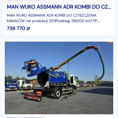
MAN WUKO ASSMANN ADR KOMBI DO CZYSZCZENIA KANAŁÓW WUKO asenizacyjny separator beczka odpady czyszczenie kanalizacja
MAN WUKO ASSMANN ADR KOMBI DO CZYSZCZENIA
KANAŁÓW rok produkcji 2011Przebieg 319000 kmTYP:
ASSMANN 13.0/228 P II
736 770
zł
ADRVIDEOhttps://www.youtube.com/watch?v=nGRx8Te