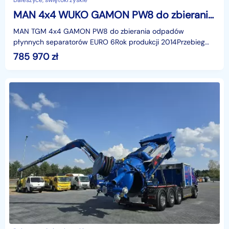
Daleszyce, świętokrzyskie
MAN 4x4 WUKO GAMON PW8 do zbierania odpadów płynnych separatorów EURO6 WUKO asenizacyjny separator beczka odpady czyszczenie kanaliza
MAN TGM 4x4 GAMON PW8 do zbierania odpadów
płynnych separatorów EURO 6Rok produkcji 2014Przebieg
104750 kmMODEL TGM 18.340
785 970
zł
4x4VIDEOhttps://www.youtube.com/watc