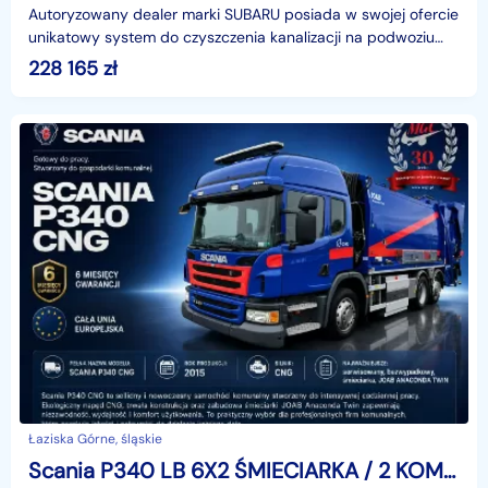
Autoryzowany dealer marki SUBARU posiada w swojej ofercie
unikatowy system do czyszczenia kanalizacji na podwoziu
MAN FE 28.460 z napędem 6X4. Zabudowa najlepsz
228 165
zł
Łaziska Górne, śląskie
Scania P340 LB 6X2 ŚMIECIARKA / 2 KOMORY / JOAB ANACONDA TWIN / CNG / 1 WŁ