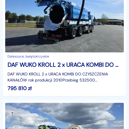
Daleszyce, świętokrzyskie
DAF WUKO KROLL 2 x URACA KOMBI DO CZYSZCZENIA KANAŁÓW WUKO asenizacyjny separator beczka odpady czyszczenie kanalizacja
DAF WUKO KROLL 2 x URACA KOMBI DO CZYSZCZENIA
KANAŁÓW rok produkcji 2010Przebieg 532500
kmZawieszenie hydrauliczne 8x4 tylna oś pędna
795 810
zł
skrętnaVIDEOhttps://www.yo