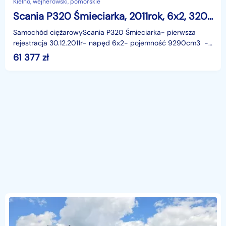
Kielno, wejherowski, pomorskie
Scania P320 Śmieciarka, 2011rok, 6x2, 320KM, EURO 5
Samochód ciężarowyScania P320 Śmieciarka- pierwsza
rejestracja 30.12.2011r- napęd 6x2- pojemność 9290cm3 -
moc 320KM / 235kW- przebieg 180191km- EURO
61 377
zł