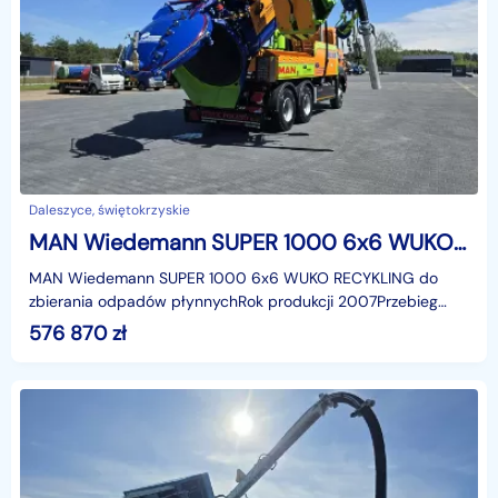
Daleszyce, świętokrzyskie
MAN Wiedemann SUPER 1000 6x6 WUKO RECYKLING do zbierania odpadów 6x6 WUKO asenizacyjny separator beczka odpady czyszczenie kanalizacj
MAN Wiedemann SUPER 1000 6x6 WUKO RECYKLING do
zbierania odpadów płynnychRok produkcji 2007Przebieg
184250 kmVIDEOhttps://www.youtube.com/watch?
576 870
zł
v=dLNoyzgiOpoSpe