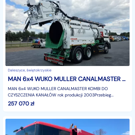
Daleszyce, świętokrzyskie
MAN 6x4 WUKO MULLER CANALMASTER KOMBI DO CZYSZCZENIA KANAŁÓW 6x4 WUKO MULLER CANALMASTER KOMBI DO CZYSZCZENIA KANAŁÓW
MAN 6x4 WUKO MULLER CANALMASTER KOMBI DO
CZYSZCZENIA KANAŁÓW rok produkcji 2003Przebieg
363000 kmVIDEOhttps://www.youtube.com/watch?
257 070
zł
v=2lwgIiCruokZastosowanie:*