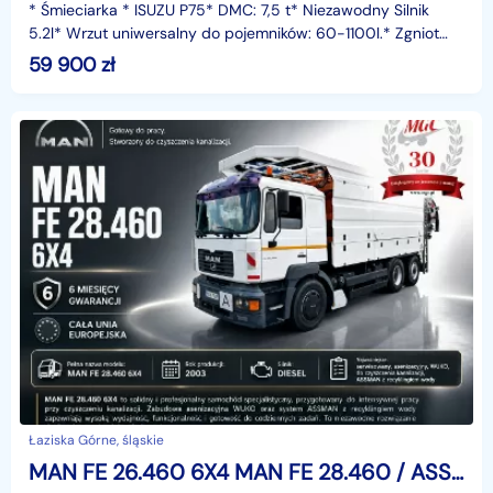
* Śmieciarka * ISUZU P75* DMC: 7,5 t* Niezawodny Silnik
5.2l* Wrzut uniwersalny do pojemników: 60-1100l.* Zgniot
odpadów* Stopień zagęszczenia odpadów: 4:1* Szc
59 900
zł
Łaziska Górne, śląskie
MAN FE 26.460 6X4 MAN FE 28.460 / ASSMANN TYP 229 WUKO ODZYSK WODY