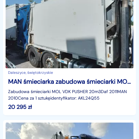
Daleszyce, świętokrzyskie
MAN śmieciarka zabudowa śmieciarki MOL VDK PUSHER 20m3 śmieciarka zabudowa śmieciarki MOL VDK PUSHER 20m3
Zabudowa śmieciarki MOL VDK PUSHER 20m3Daf 2011MAN
2010Cena za 1 sztukęidentyfikator: AKL24Q55
20 295
zł