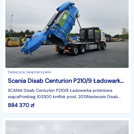
Daleszyce, świętokrzyskie
Scania Disab Centurion P210/9 Ładowarka próżniowa ssąca koparka ssąca substancje sypkie odkurzacz WUKO Saugbagger
SCANIA Disab Centurion P210/8 Ładowarka próżniowa
ssącaPrzebieg 103300 kmRok prod. 2013Nadwozie Disab
napędzane z własnego silnika VOLVO PENTA
884 370
zł
TAD952VEVIDEOhtt