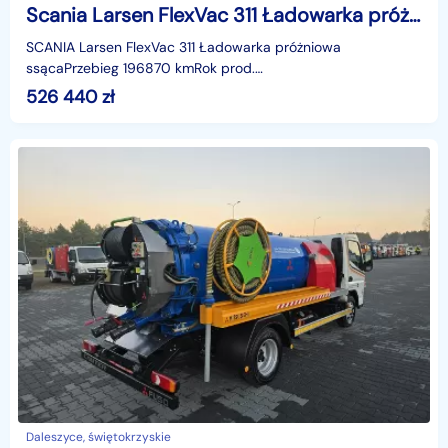
Scania Larsen FlexVac 311 Ładowarka próżniowa ssąca koparka ssąca substancje sypkie odkurzacz WUKO Saugbagger
SCANIA Larsen FlexVac 311 Ładowarka próżniowa
ssącaPrzebieg 196870 kmRok prod.
2009VIDEOhttps://www.youtube.com/watch?
526 440
zł
v=SHGFkNEd4eAWydajność dmuchawy Hibon TS3
Daleszyce, świętokrzyskie