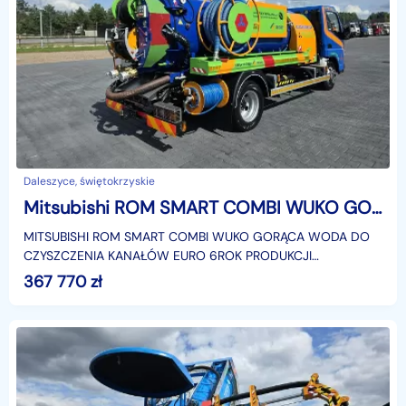
Daleszyce, świętokrzyskie
Mitsubishi ROM SMART COMBI WUKO GORĄCA WODA DO CZYSZCZENIA KANAŁÓW WUKO asenizacyjny separator beczka odpady czyszczenie kanalizacja EU
MITSUBISHI ROM SMART COMBI WUKO GORĄCA WODA DO
CZYSZCZENIA KANAŁÓW EURO 6ROK PRODUKCJI
2016Pojemność zbiorników 2750 lna brudną wodę 2000 l na
367 770
zł
czystą wodę 750 l