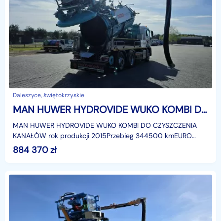
Daleszyce, świętokrzyskie
MAN HUWER HYDROVIDE WUKO KOMBI DO CZYSZCZENIA KANAŁÓW EURO6 WUKO asenizacyjny separator beczka odpady czyszczenie kanaliza
MAN HUWER HYDROVIDE WUKO KOMBI DO CZYSZCZENIA
KANAŁÓW rok produkcji 2015Przebieg 344500 kmEURO
6Zbiornik o zmiennej objętości
884 370
zł
podnoszonyhttps://www.youtube.com/