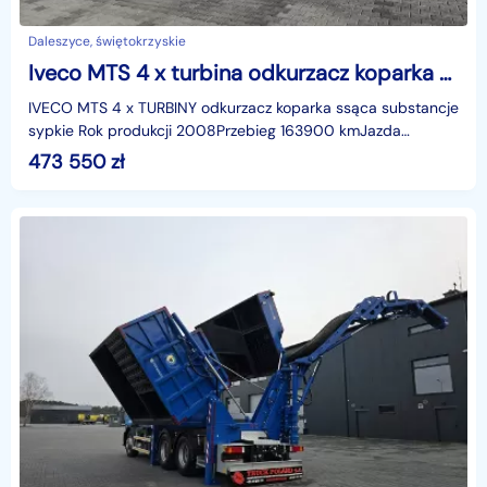
Daleszyce, świętokrzyskie
Iveco MTS 4 x turbina odkurzacz koparka ssąca substancje sypkie koparka ssąca substancje sypkie odkurzacz WUKO Saugbagger
IVECO MTS 4 x TURBINY odkurzacz koparka ssąca substancje
sypkie Rok produkcji 2008Przebieg 163900 kmJazda
samochodu za pomocą pilota sterowania radiowegoVIDEOh
473 550
zł