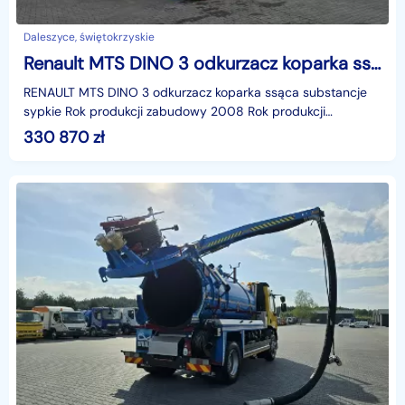
Daleszyce, świętokrzyskie
Renault MTS DINO 3 odkurzacz koparka ssąca substancje sypkie ładowarka koparka ssąca substancje sypkie odkurzacz WUKO Saugbagger
RENAULT MTS DINO 3 odkurzacz koparka ssąca substancje
sypkie Rok produkcji zabudowy 2008 Rok produkcji
samochodu 2007 Przebieg 183600
330 870
zł
kmVIDEOhttps://www.youtu