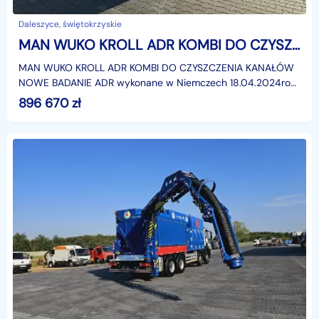
Daleszyce, świętokrzyskie
MAN WUKO KROLL ADR KOMBI DO CZYSZCZENIA KANAŁÓW NOWY ADR od 18.04. asenizacyjny separator beczka odpady czyszczenie
MAN WUKO KROLL ADR KOMBI DO CZYSZCZENIA KANAŁÓW
NOWE BADANIE ADR wykonane w Niemczech 18.04.2024rok
produkcji 2014Przebieg
896 670
zł
250300kmVIDEOhttps://www.youtube.com/