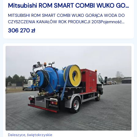
Mitsubishi ROM SMART COMBI WUKO GORĄCA WODA DO CZYSZCZENIA KANAŁÓW WUKO gorąca woda asenizacyjny separator beczka odpady kanalizacja
MITSUBISHI ROM SMART COMBI WUKO GORĄCA WODA DO
CZYSZCZENIA KANAŁÓW ROK PRODUKCJI 2013Pojemność
zbiorników 2750 lna brudną wodę 2000 l na czystą wodę
306 270
zł
750 lPrzebi
Daleszyce, świętokrzyskie