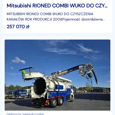
Mitsubishi RIONED COMBI WUKO DO CZYSZCZENIA KANAŁÓW WUKO asenizacyjny separator beczka odpady czyszczenie kanalizacja
MITSUBISHI RIONED COMBI WUKO DO CZYSZCZENIA
KANAŁÓW ROK PRODUKCJI 2008Pojemność zbiornikówna
brudną wodę 2000 l na czystą wodę 900 lPrzebieg 200100
257 070
zł
kmWłasny sil
Daleszyce, świętokrzyskie