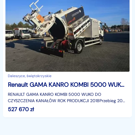
Daleszyce, świętokrzyskie
Renault GAMA KANRO KOMBI 5000 WUKO DO CZYSZCZENIA KANAŁÓW WUKO asenizacyjny separator beczka odpady czyszczenie kanalizacja
RENAULT GAMA KANRO KOMBI 5000 WUKO DO
CZYSZCZENIA KANAŁÓW ROK PRODUKCJI 2018Przebieg 20
400 km !!!!!!Pojemność 5000 l zbiornik podnoszony
527 670
zł
kiprowanyZbiornik na b