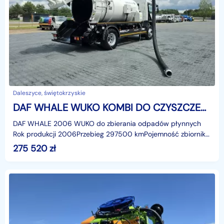
Daleszyce, świętokrzyskie
DAF WHALE WUKO KOMBI DO CZYSZCZENIA KANAŁÓW WUKO asenizacyjny separator beczka odpady czyszczenie kanalizacja
DAF WHALE 2006 WUKO do zbierania odpadów płynnych
Rok produkcji 2006Przebieg 297500 kmPojemność zbiornika
8000 lObjętość komory na osad 4200 lObjętość komory
275 520
zł