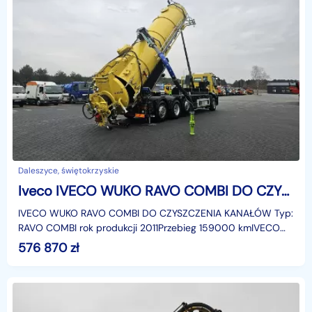
Daleszyce, świętokrzyskie
Iveco IVECO WUKO RAVO COMBI DO CZYSZCZENIA KANAŁÓW WUKO asenizacyjny separator beczka odpady czyszczenie kanalizacja
IVECO WUKO RAVO COMBI DO CZYSZCZENIA KANAŁÓW Typ:
RAVO COMBI rok produkcji 2011Przebieg 159000 kmIVECO
360 E5 8x2Wideohttps://www.youtube.com/watch?
576 870
zł
v=kFnB3i6pB