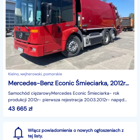
Kielno, wejherowski, pomorskie
Mercedes-Benz Econic Śmieciarka, 2012rok, 6x2, 280KM, EURO EEV
Samochód ciężarowyMercedes Econic Śmieciarka- rok
produkcji 2012r- pierwsza rejestracja 20.03.2012r- napęd
6x2 - pojemność 6883cm3 - moc 280KM /
43 665
zł
Włącz powiadomienia o nowych ogłoszeniach z
tej listy.