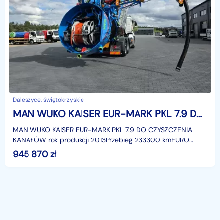
Daleszyce, świętokrzyskie
MAN WUKO KAISER EUR-MARK PKL 7.9 DO CZYSZCZENIA KANAŁÓW EURO6 WUKO asenizacyjny separator beczka odpady czyszczenie kanalizacja
MAN WUKO KAISER EUR-MARK PKL 7.9 DO CZYSZCZENIA
KANAŁÓW rok produkcji 2013Przebieg 233300 kmEURO
6Specjalny sprzęt przeznaczony jest do hydrodynamicznego
945 870
zł
czysz