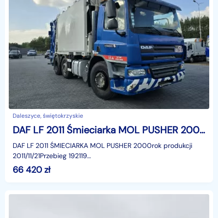
Daleszyce, świętokrzyskie
DAF LF 2011 Śmieciarka MOL PUSHER 2000 LF 2011 Śmieciarka MOL PUSHER 2000
DAF LF 2011 ŚMIECIARKA MOL PUSHER 2000rok produkcji
2011/11/21Przebieg 192119
kmVIDEOhttps://www.youtube.com/watch?v=USp3JMifIYE6x2
66 420
zł
2 osie skrętneRozstaw osi I-