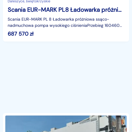
Daleszyce, świętokrzyskie
Scania EUR-MARK PL8 Ładowarka próżniowa ssąco-nadmuchowa KAISER koparka ssąca substancje sypkie odkurzacz WUKO Saugbagger
Scania EUR-MARK PL 8 Ładowarka próżniowa ssąco-
nadmuchowa pompa wysokiego ciśnieniaPrzebieg 160460
kmRok prod. 2010VIDEOhttps://www.youtube.com/watch?
687 570
zł
v=HDyxrKSs