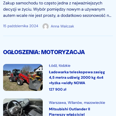
Zakup samochodu to często jedna z najważniejszych
decyzji w życiu. Wybór pomiędzy nowym a używanym
autem wcale nie jest prosty, a dodatkowo sezonowość na
rynku motoryzacyjnym wpływa na ceny i dostępność
15 października 2024
Anna Walczak
pojazdów. Jesień to czas, kiedy wiele osób zaczyna
rozważać…
OGŁOSZENIA: MOTORYZACJA
Łódź
, łódzkie
Ładowarka teleskopowa zasięg
4,5 metra udźwig 2000 kg 4x4
+łyżka +widły NOWA
127 900
zł
Warszawa
, Wilanów, mazowieckie
Mitsubishi Outlander II
Pierwszy właściciel