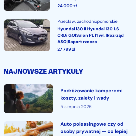
24 000
zł
Przecław
, zachodniopomorskie
Hyundai i30 II Hyundai I30 1.6
CRDi GO|Salon PL |1 wł. |Rozrząd
ASO|Raport rzeczo
27 799
zł
NAJNOWSZE ARTYKUŁY
Podróżowanie kamperem:
koszty, zalety i wady
5 sierpnia 2026
Auto poleasingowe czy od
osoby prywatnej — co lepiej