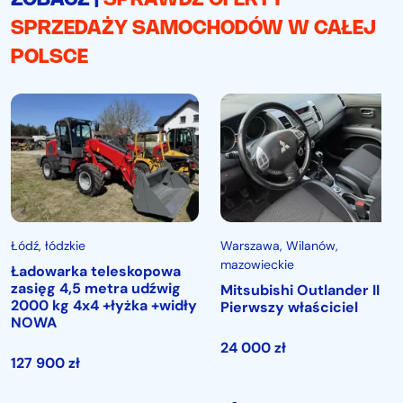
ZOBACZ |
SPRAWDŹ OFERTY
SPRZEDAŻY SAMOCHODÓW W CAŁEJ
POLSCE
Łódź
, łódzkie
Warszawa
, Wilanów,
mazowieckie
Ładowarka teleskopowa
zasięg 4,5 metra udźwig
Mitsubishi Outlander II
2000 kg 4x4 +łyżka +widły
Pierwszy właściciel
NOWA
24 000
zł
127 900
zł