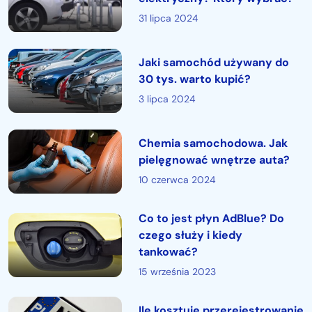
31 lipca 2024
Jaki samochód używany do
30 tys. warto kupić?
3 lipca 2024
Chemia samochodowa. Jak
pielęgnować wnętrze auta?
10 czerwca 2024
Co to jest płyn AdBlue? Do
czego służy i kiedy
tankować?
15 września 2023
Ile kosztuje przerejestrowanie