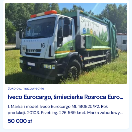
Sokołow, mazowieckie
Iveco Eurocargo, śmieciarka Rosroca Eurocargo, śmieciarka Rosroca
1. Marka i model: Iveco Eurocargo ML 180E25/P2. Rok
produkcji: 20103. Przebieg: 226 569 km4. Marka zabudowy:
Rosroca5. DMC: 18 000 kg6. Skrzynia biegów manualna
50 000
zł