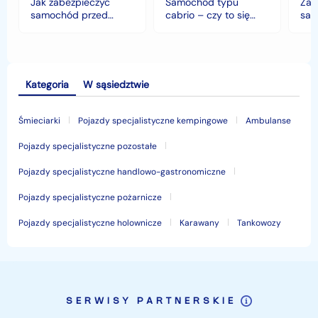
Jak zabezpieczyć
Samochód typu
Zab
klimacie?
samochód przed
cabrio – czy to się
sam
jesiennymi chłodami i
opłaca w polskim
his
deszczem?
klimacie?
Kategoria
W sąsiedztwie
Śmieciarki
Pojazdy specjalistyczne kempingowe
Ambulanse
Pojazdy specjalistyczne pozostałe
Pojazdy specjalistyczne handlowo-gastronomiczne
Pojazdy specjalistyczne pożarnicze
Pojazdy specjalistyczne holownicze
Karawany
Tankowozy
SERWISY PARTNERSKIE