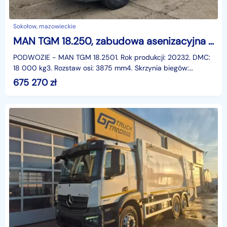
Sokołow, mazowieckie
MAN TGM 18.250, zabudowa asenizacyjna Janco/GP Lift TGM 18.250, zabudowa asenizacyjna Janco/GP Lift
PODWOZIE - MAN TGM 18.2501. Rok produkcji: 20232. DMC:
18 000 kg3. Rozstaw osi: 3875 mm4. Skrzynia biegów:
automatyczna5. Moc silnika 250 KM6. Norma emisji spal
675 270
zł