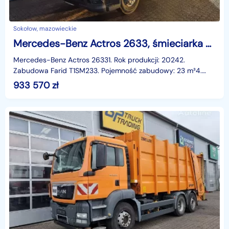
Sokołow, mazowieckie
Mercedes-Benz Actros 2633, śmieciarka Farid Actros 2633, śmieciarka Farid
Mercedes-Benz Actros 26331. Rok produkcji: 20242.
Zabudowa Farid T1SM233. Pojemność zabudowy: 23 m³4.
Norma emisji spalin: EURO 65. Rozstaw osi: 4000 mm6. Tylna
933 570
zł