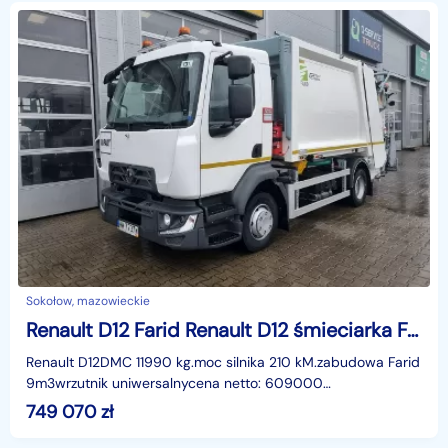
Sokołow, mazowieckie
Renault D12 Farid Renault D12 śmieciarka Farid euro 6
Renault D12DMC 11990 kg.moc silnika 210 kM.zabudowa Farid
9m3wrzutnik uniwersalnycena netto: 609000
PLNidentyfikator: AKL642F7
749 070
zł