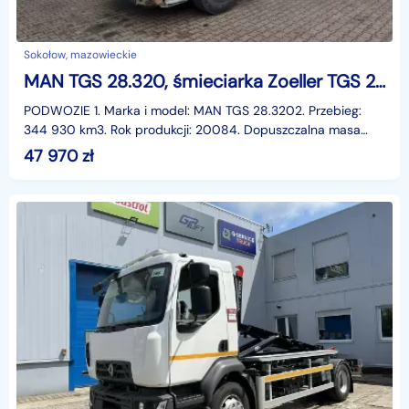
Sokołow, mazowieckie
MAN TGS 28.320, śmieciarka Zoeller TGS 28.320, śmieciarka Zoeller
PODWOZIE 1. Marka i model: MAN TGS 28.3202. Przebieg:
344 930 km3. Rok produkcji: 20084. Dopuszczalna masa
całkowita pojazdu: 26 000 kg5. Silnik z zapłonem samo
47 970
zł