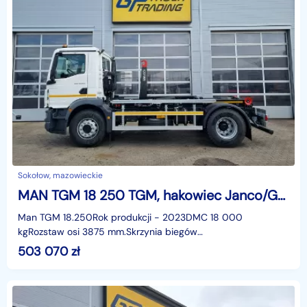
Sokołow, mazowieckie
MAN TGM 18 250 TGM, hakowiec Janco/GP Lift
Man TGM 18.250Rok produkcji - 2023DMC 18 000
kgRozstaw osi 3875 mm.Skrzynia biegów
zautomatyzowanaZabudowa hakowa - GPLift/JancoCena
503 070
zł
netto: 409000,00 plnidentyf