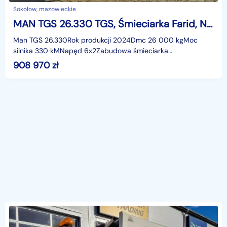
Sokołow, mazowieckie
MAN TGS 26.330 TGS, Śmieciarka Farid, Nowy
Man TGS 26.330Rok produkcji 2024Dmc 26 000 kgMoc
silnika 330 kMNapęd 6x2Zabudowa śmieciarka
FaridPojemność 23m3Wrzutnik uniwersalnyBbsługa
908 970
zł
pojemników 110- 1100l