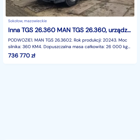
Sokołow, mazowieckie
Inna TGS 26.360 MAN TGS 26.360, urządzenie hakowe Janco/GP Lift
PODWOZIE1. MAN TGS 26.3602. Rok produkcji: 20243. Moc
silnika: 360 KM4. Dopuszczalna masa całkowita: 26 000 kg5.
Tylna oś wyposażona w koła skrętneZABUDOWA1. Ur
736 770
zł