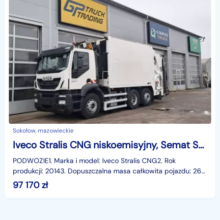
Sokołow, mazowieckie
Iveco Stralis CNG niskoemisyjny, Semat Stralis CNG niskoemisyjny, Semat
PODWOZIE1. Marka i model: Iveco Stralis CNG2. Rok
produkcji: 20143. Dopuszczalna masa całkowita pojazdu: 26
000 kg4. Podwozie 3-osiowe, tylna oś wyposażona w ko
97 170
zł