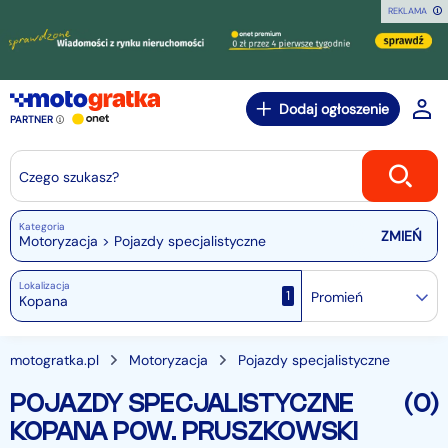
REKLAMA
Dodaj ogłoszenie
PARTNER
Czego szukasz?
Kategoria
Motoryzacja > Pojazdy specjalistyczne
Lokalizacja
1
Promień
motogratka.pl
Motoryzacja
Pojazdy specjalistyczne
POJAZDY SPECJALISTYCZNE
(0)
KOPANA POW. PRUSZKOWSKI