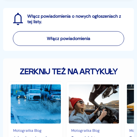
Włącz powiadomienia o nowych ogłoszeniach z
tej listy.
Włącz powiadomienia
ZERKNIJ TEŻ NA ARTYKUŁY
Jak
Samochód
Zab
zabezpieczyć
typu
sam
samochód
cabrio
czyli
przed
–
hist
jesiennymi
czy
war
chłodami
to
fort
i
się
deszczem?
opłaca
w
Motogratka Blog
Motogratka Blog
Moto
polskim