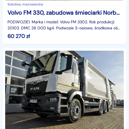
Sokołow, mazowieckie
Volvo FM 330, zabudowa śmieciarki Norba FM 330, zabudowa śmieciarki Norba
PODWOZIE1. Marka i model: Volvo FM 3302. Rok produkcji:
20103. DMC 26 000 kg4. Podwozie 3-osiowe, środkowa oś
skrętna5. Silnik z zapłonem samoczynnym o mocy 243
60 270
zł