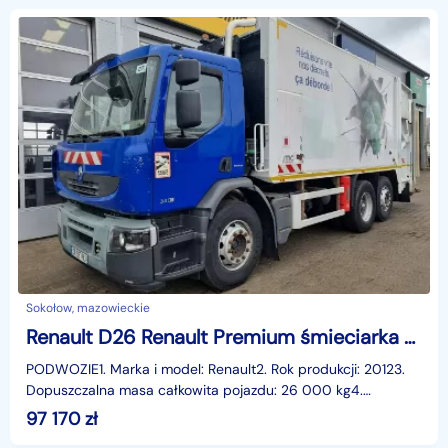
Sokołow, mazowieckie
Renault D26 Renault Premium śmieciarka 22 m3 /wynajem/
PODWOZIE1. Marka i model: Renault2. Rok produkcji: 20123.
Dopuszczalna masa całkowita pojazdu: 26 000 kg4.
Podwozie 3 osiowe5. Norma emisji spalin: EURO 5 6. Ko
97 170
zł