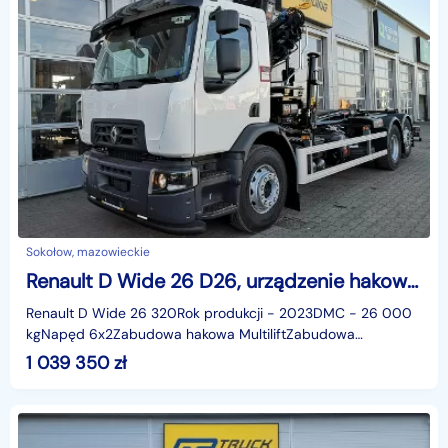
Sokołow, mazowieckie
Renault D Wide 26 D26, urządzenie hakowe Hiab Multilift + HDS Hiab
Renault D Wide 26 320Rok produkcji - 2023DMC - 26 000
kgNapęd 6x2Zabudowa hakowa MultiliftZabudowa
dźwigowa Hiab HIDuo 158Szybki termin realizacjiCena netto:
1 039 350
zł
84