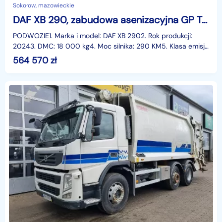
Sokołow, mazowieckie
DAF XB 290, zabudowa asenizacyjna GP Truck Trading XB 290, zabudowa asenizacyjna GP Truck Trading
PODWOZIE1. Marka i model: DAF XB 2902. Rok produkcji:
20243. DMC: 18 000 kg4. Moc silnika: 290 KM5. Klasa emisji
spalin EURO: 66. Przebieg: 1 669 kmZABUDOWA1. Z
564 570
zł