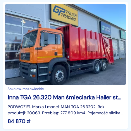
Sokołow, mazowieckie
Inna TGA 26.320 Man śmieciarka Haller stan bardzo dobry
PODWOZIE1. Marka i model: MAN TGA 26.3202. Rok
produkcji: 20063. Przebieg: 277 809 km4. Pojemność silnika:
10 518 cm³5. Dopuszczalna masa całkowita pojazdu: 26
84 870
zł