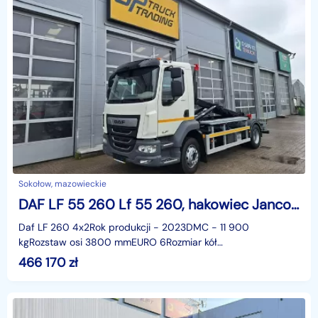
Sokołow, mazowieckie
DAF LF 55 260 Lf 55 260, hakowiec Janco/GP Lift
Daf LF 260 4x2Rok produkcji - 2023DMC - 11 900
kgRozstaw osi 3800 mmEURO 6Rozmiar kół
19,5Automatyzowana skrzynia biegówSprzęg do
466 170
zł
przyczepyUrządzenie hakowe Jan