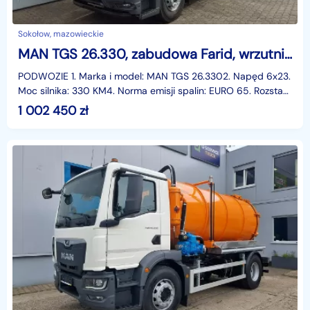
Sokołow, mazowieckie
MAN TGS 26.330, zabudowa Farid, wrzutnik automatyczny TGS 26.330, zabudowa Farid, wrzutnik automatyczny
PODWOZIE 1. Marka i model: MAN TGS 26.3302. Napęd 6x23.
Moc silnika: 330 KM4. Norma emisji spalin: EURO 65. Rozstaw
osi: 3900 mm6. Dopuszczalna masa całkowita:
1 002 450
zł