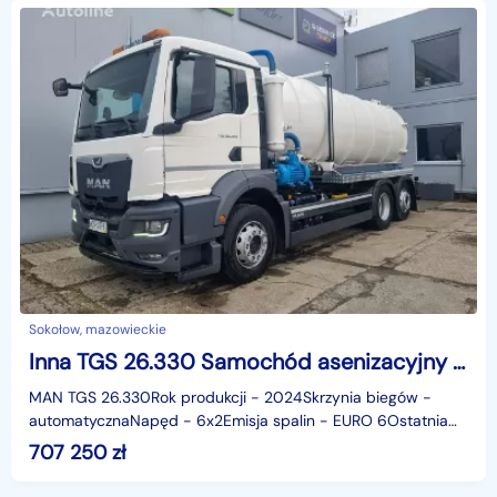
Sokołow, mazowieckie
Inna TGS 26.330 Samochód asenizacyjny MAN TGS 26.330
MAN TGS 26.330Rok produkcji - 2024Skrzynia biegów -
automatycznaNapęd - 6x2Emisja spalin - EURO 6Ostatnia
oś skrętnaDMC - 26 000 kg.Zabudowa asenizacyjna poj. -
707 250
zł