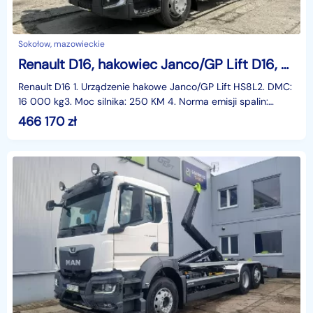
Sokołow, mazowieckie
Renault D16, hakowiec Janco/GP Lift D16, hakowiec Janco/GP Lift
Renault D16 1. Urządzenie hakowe Janco/GP Lift HS8L2. DMC:
16 000 kg3. Moc silnika: 250 KM 4. Norma emisji spalin:
EURO 65. Skrzynia biegów: automatyczna6. Napę
466 170
zł