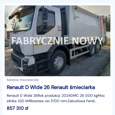
Sokołow, mazowieckie
Renault D Wide 26 Renault śmieciarka
Renault D Wide 26Rok produkcji: 2024DMC 26 000 kgMoc
silnika 320 kMRozstaw osi 3700 mm.Zabudowa Farid
T1SM22Pojemność zabudowy 22m3cena netto 697 000
857 310
zł
PLNcena ne