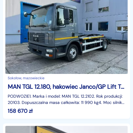
Sokołow, mazowieckie
MAN TGL 12.180, hakowiec Janco/GP Lift TGL 12.180, hakowiec Janco/GP Lift
PODWOZIE1. Marka i model: MAN TGL 12.2102. Rok produkcji:
20103. Dopuszczalna masa całkowita: 11 990 kg4. Moc silnika:
210 KM5. Przebieg: 320 000 km6. Norma emi
158 670
zł