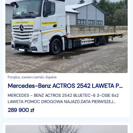
Poręba, zawierciański, śląskie
Mercedes-Benz ACTROS 2542 LAWETA POMOC DROGOWA NAJAZDY HYDRAULICZNE 3 OSIE 6x2
MERCEDES - BENZ ACTROS 2542 BLUETEC-6 3-OSIE 6x2
LAWETA POMOC DROGOWA NAJAZD.DATA PIERWSZEJ
REJESTRACJI: 06.09.2017 r.ROK PRODUKCJI: 2017
289 900
zł
r.POJEMNOŚĆ SILNIKA :