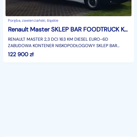
Poręba, zawierciański, śląskie
Renault Master SKLEP BAR FOODTRUCK KONTENER NISKOPODŁOGOWY KLIMA AUTOSKLEP AGREGA
RENAULT MASTER 2,3 DCI 163 KM DIESEL EURO-6D
ZABUDOWA KONTENER NISKOPODŁOGOWY SKLEP BAR
FOODTRUCK KLIMATYZACJA 6-BIEGÓW MANUAL DMC:
122 900
zł
3500 KG KATEGORIA PRAWA JAZD