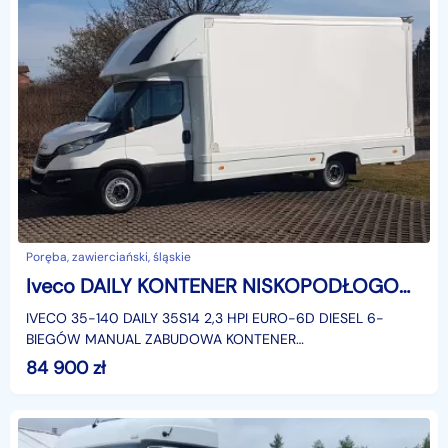
Poręba, zawierciański, śląskie
Iveco DAILY KONTENER NISKOPODŁOGOWY 4.43x2,23x2,42 SKLEP FOODTRUCK BAR KLIMA
IVECO 35-140 DAILY 35S14 2,3 HPI EURO-6D DIESEL 6-
BIEGÓW MANUAL ZABUDOWA KONTENER
NISKOPODŁOGOWY 4,43x2,23x2,42 LAMAR LAMBOX
84 900
zł
KLIMATYZACJA DMC: 3500 KG KATEGORIA