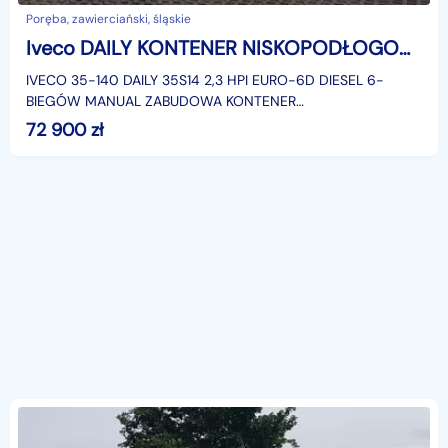
Poręba, zawierciański, śląskie
Iveco DAILY KONTENER NISKOPODŁOGOWY 4,43x2,23x2,42 KAMPER FOODTRUCK BAR SKLEP AC
IVECO 35-140 DAILY 35S14 2,3 HPI EURO-6D DIESEL 6-
BIEGÓW MANUAL ZABUDOWA KONTENER
NISKOPODŁOGOWY 4,43x2,23x2,42 LAMAR LAMBOX
72 900
zł
KLIMATYZACJA DMC: 3500 KG KATEGORIA