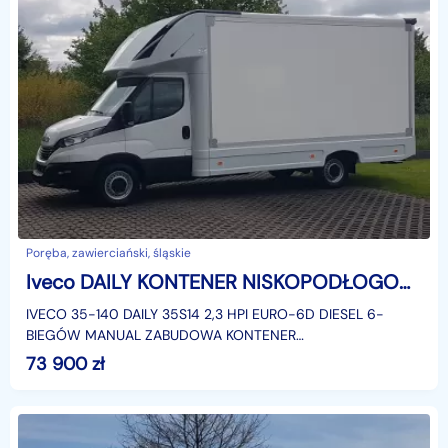
Poręba, zawierciański, śląskie
Iveco DAILY KONTENER NISKOPODŁOGOWY 4,43x2,23x2,42 SKLEP BAR KAMPER FOODTRUCK AC
IVECO 35-140 DAILY 35S14 2,3 HPI EURO-6D DIESEL 6-
BIEGÓW MANUAL ZABUDOWA KONTENER
NISKOPODŁOGOWY 4,43x2,23x2,42 LAMAR LAMBOX
73 900
zł
KLIMATYZACJA DMC: 3500 KG KATEGORIA