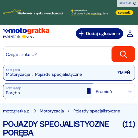
REKLAMA
Dodaj ogłoszenie
PARTNER
Czego szukasz?
Kategoria
Motoryzacja > Pojazdy specjalistyczne
Lokalizacja
1
Promień
motogratka.pl
Motoryzacja
Pojazdy specjalistyczne
POJAZDY SPECJALISTYCZNE
(11)
PORĘBA