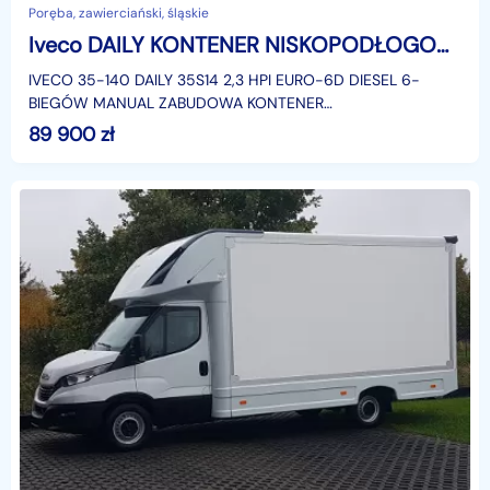
Poręba, zawierciański, śląskie
Iveco DAILY KONTENER NISKOPODŁOGOWY 4,43x2,23x2,42 SKLEP BAR KAMPER KLIMA KRAJOWY
IVECO 35-140 DAILY 35S14 2,3 HPI EURO-6D DIESEL 6-
BIEGÓW MANUAL ZABUDOWA KONTENER
NISKOPODŁOGOWY 4,43x2,23x2,42 LAMAR LAMBOX
89 900
zł
KLIMATYZACJA DMC: 3500 KG KATEGORIA