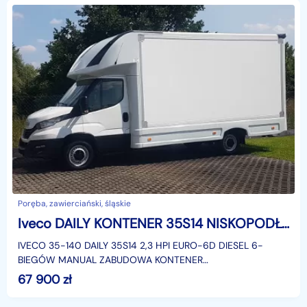
Poręba, zawierciański, śląskie
Iveco DAILY KONTENER 35S14 NISKOPODŁOGOWY 4,44x2,23x2,42 KAMPER FOODTRUCK BAR
IVECO 35-140 DAILY 35S14 2,3 HPI EURO-6D DIESEL 6-
BIEGÓW MANUAL ZABUDOWA KONTENER
NISKOPODŁOGOWY 4,44x2,23x2,42 LAMAR LAMBOX
67 900
zł
KLIMATYZACJA DMC: 3500 KG KATEGORIA