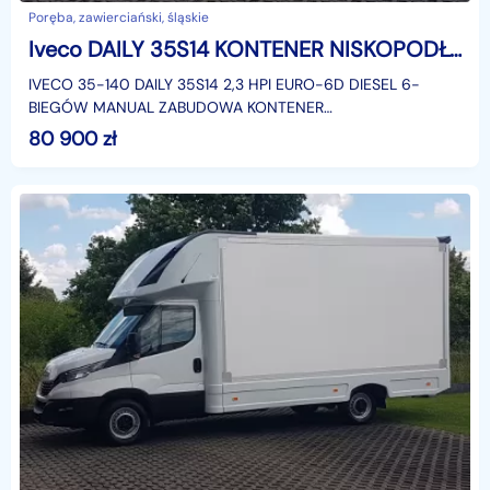
Poręba, zawierciański, śląskie
Iveco DAILY 35S14 KONTENER NISKOPODŁOGOWY 4,43x2,23x2,43 KAMPER SKLEP KONIOWÓZ
IVECO 35-140 DAILY 35S14 2,3 HPI EURO-6D DIESEL 6-
BIEGÓW MANUAL ZABUDOWA KONTENER
NISKOPODŁOGOWY 4,43x2,23x2,43 LAMAR LAMBOX
80 900
zł
KLIMATYZACJA DMC: 3500 KG KATEGORIA