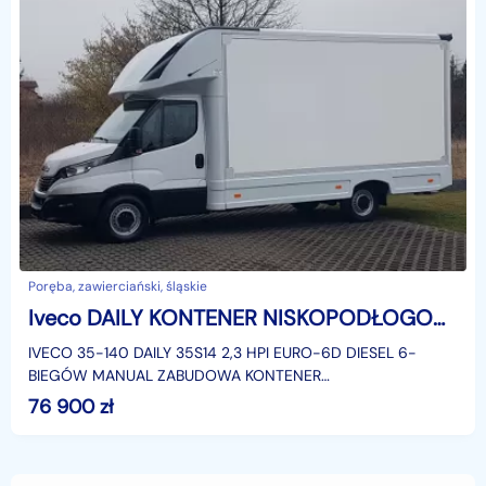
Poręba, zawierciański, śląskie
Iveco DAILY KONTENER NISKOPODŁOGOWY 4,43x2,23x2,42 SKLEP BAR FOODTRUCK KAMPER AC
IVECO 35-140 DAILY 35S14 2,3 HPI EURO-6D DIESEL 6-
BIEGÓW MANUAL ZABUDOWA KONTENER
NISKOPODŁOGOWY 4,43x2,23x2,42 LAMAR LAMBOX
76 900
zł
KLIMATYZACJA DMC: 3500 KG KATEGORIA