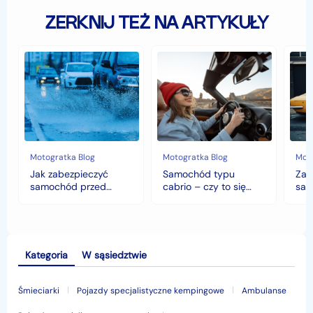
ZERKNIJ TEŻ NA ARTYKUŁY
Jak
Samochód
Zab
zabezpieczyć
typu
sam
samochód
cabrio
czyli
przed
–
hist
jesiennymi
czy
war
chłodami
to
fort
i
się
deszczem?
opłaca
w
Motogratka Blog
Motogratka Blog
Moto
polskim
Jak zabezpieczyć
Samochód typu
Zab
klimacie?
samochód przed
cabrio – czy to się
sam
jesiennymi chłodami i
opłaca w polskim
his
deszczem?
klimacie?
Kategoria
W sąsiedztwie
Śmieciarki
Pojazdy specjalistyczne kempingowe
Ambulanse