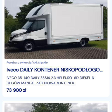
Poręba, zawierciański, śląskie
Iveco DAILY KONTENER NISKOPODŁOGOWY 4,43x2,23x2,42 SKLEP FOODTRUCK BAR KAMPER AC
IVECO 35-140 DAILY 35S14 2,3 HPI EURO-6D DIESEL 6-
BIEGÓW MANUAL ZABUDOWA KONTENER
NISKOPODŁOGOWY 4,43x2,23x2,42 LAMAR LAMBOX
73 900
zł
KLIMATYZACJA DMC: 3500 KG KATEGORIA