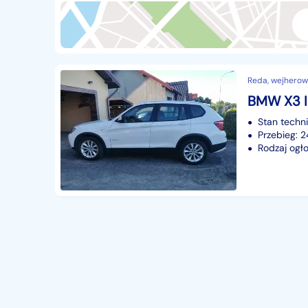
Przyczepy i naczepy
428
Części samochodowe
14641
Części motocyklowe
1
Reda, wejherow
Pojazdy specjalistyczne
170
Sprzęt wodny
60
Stan techn
Pozostałe
1066
Przebieg:
Rodzaj ogło