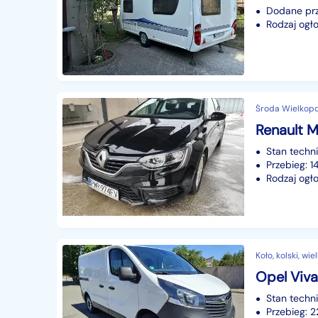
Dodane prz
Rodzaj ogło
Środa Wielkopol
Renault M
Stan techn
Przebieg: 
Rodzaj ogło
Koło, kolski, wi
Opel Viva
Stan techn
Przebieg: 