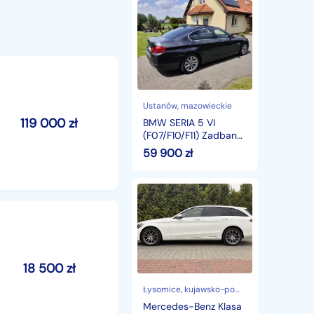
BMW
SERIA
5
VI
(F07/F10/F11)
Zadbane
BMW
528i
XDrive
Ustanów
, mazowieckie
119 000
zł
BMW SERIA 5 VI
(F07/F10/F11) Zadbane
BMW 528i XDrive
59 900
zł
Mercedes-
Benz
Klasa
C
W205
C180d
Kombi
18 500
zł
1.6
Diesel
Łysomice
, kujawsko-pomorskie
122KM
Mercedes-Benz Klasa