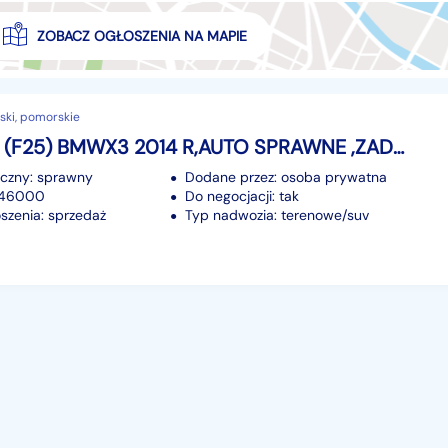
ZOBACZ OGŁOSZENIA NA MAPIE
ski, pomorskie
BMW X3 I (F25) BMWX3 2014 R,AUTO SPRAWNE ,ZADBANE, WSIĄŚĆ I JECHAĆ
iczny: sprawny
Dodane przez: osoba prywatna
 246000
Do negocjacji: tak
szenia: sprzedaż
Typ nadwozia: terenowe/suv