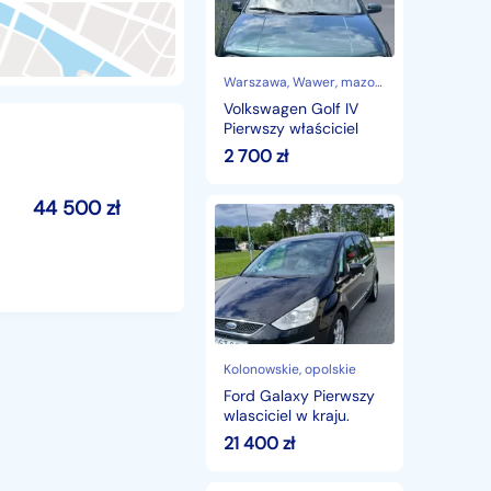
właściciel
Warszawa
, Wawer, mazowieckie
Volkswagen Golf IV
Pierwszy właściciel
2 700
zł
44 500
zł
Ford
Galaxy
Pierwszy
wlasciciel
w
kraju.
Kolonowskie
, opolskie
Ford Galaxy Pierwszy
wlasciciel w kraju.
21 400
zł