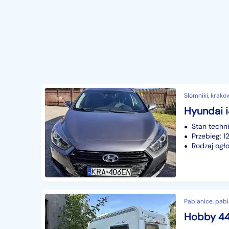
Słomniki, krako
Hyundai 
Stan techn
Przebieg: 1
Rodzaj ogło
Pabianice, pabia
Hobby 4