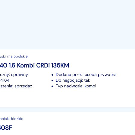
wski, małopolskie
i40 1.6 Kombi CRDi 135KM
iczny: sprawny
Dodane przez: osoba prywatna
24164
Do negocjacji: tak
szenia: sprzedaż
Typ nadwozia: kombi
nicki, łódzkie
40SF