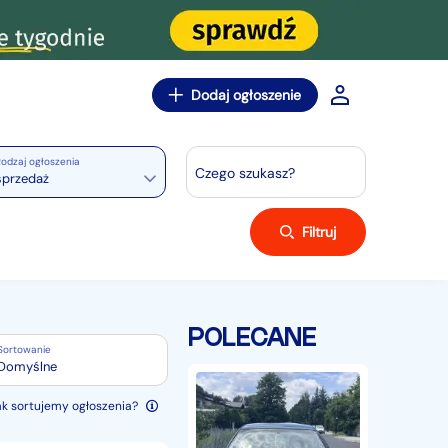
Dodaj ogłoszenie
odzaj ogłoszenia
Czego szukasz?
sprzedaż
Filtruj
POLECANE
Sortowanie
Domyślne
Volkswagen
Golf
ak sortujemy ogłoszenia?
IV
Pierwszy