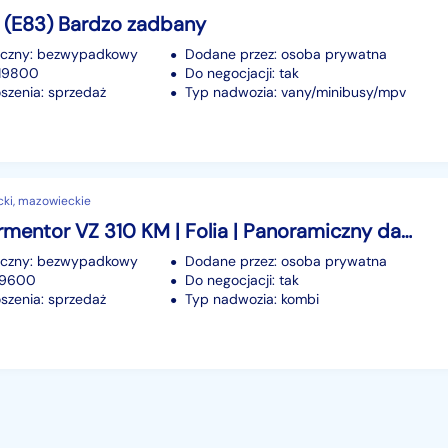
 (E83) Bardzo zadbany
iczny: bezwypadkowy
Dodane przez: osoba prywatna
219800
Do negocjacji: tak
szenia: sprzedaż
Typ nadwozia: vany/minibusy/mpv
cki, mazowieckie
Cupra Formentor VZ 310 KM | Folia | Panoramiczny dach | Beats Audio I
iczny: bezwypadkowy
Dodane przez: osoba prywatna
49600
Do negocjacji: tak
szenia: sprzedaż
Typ nadwozia: kombi