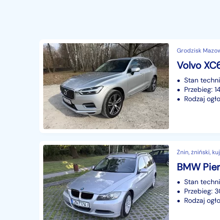
Grodzisk Mazowi
Stan techn
Przebieg: 
Rodzaj ogło
Żnin, żniński, 
BMW Pie
Stan techn
Przebieg:
Rodzaj ogło