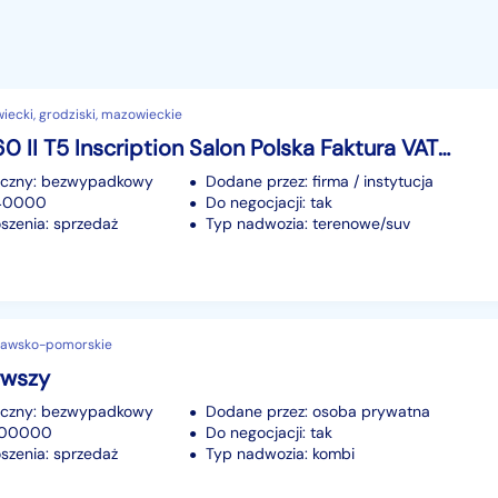
ecki, grodziski, mazowieckie
Volvo XC60 II T5 Inscription Salon Polska Faktura VAT23% 1 Właściciel
iczny: bezwypadkowy
Dodane przez: firma / instytucja
140000
Do negocjacji: tak
szenia: sprzedaż
Typ nadwozia: terenowe/suv
kujawsko-pomorskie
rwszy
iczny: bezwypadkowy
Dodane przez: osoba prywatna
 300000
Do negocjacji: tak
szenia: sprzedaż
Typ nadwozia: kombi