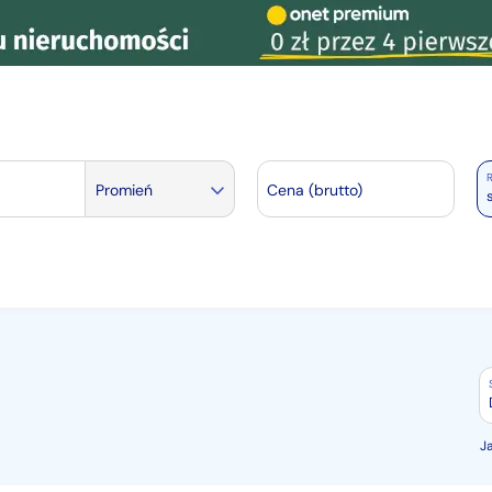
R
Promień
Cena (brutto)
J