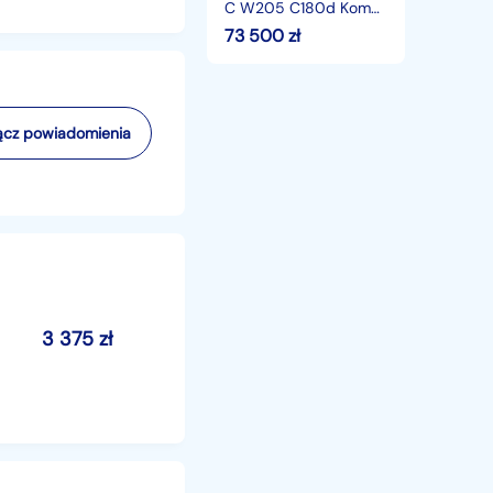
C W205 C180d Kombi
1.6 Diesel 122KM
73 500
zł
cz powiadomienia
3 375
zł