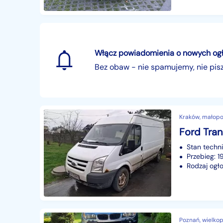
Włącz powiadomienia o nowych ogłos
Bez obaw - nie spamujemy, nie pi
Kraków, małopo
Ford Tran
Stan techn
Przebieg: 1
Rodzaj ogło
Poznań, wielkop