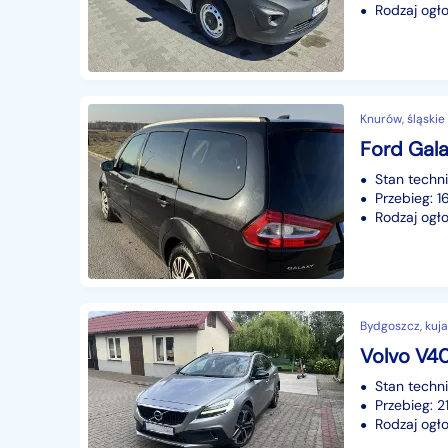
Rodzaj ogło
Knurów, śląskie
Ford Gala
Stan techn
Przebieg: 
Rodzaj ogło
Bydgoszcz, kuj
Volvo V4
Stan techn
Przebieg: 
Rodzaj ogło