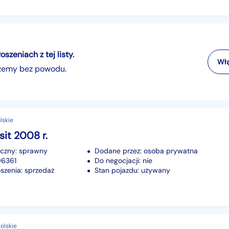
zeniach z tej listy.
Włą
szemy bez powodu.
lskie
sit 2008 r.
iczny: sprawny
Dodane przez: osoba prywatna
96361
Do negocjacji: nie
szenia: sprzedaż
Stan pojazdu: używany
olskie