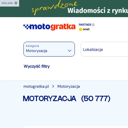
REKLAMA
PARTNER
Kategoria
Lokalizacja
Motoryzacja
Motoryzacja
Wyczyść filtry
Wszystkie w Motoryzacja
Osobowe
28432
motogratka.pl
Motoryzacja
Motocykle
881
MOTORYZACJA
(50 777)
Dostawcze
3525
Ciężarowe
750
Autobusy
166
Maszyny budowlane
827