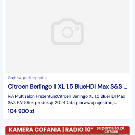
Grębów, podkarpackie
Citroen Berlingo II XL 1.5 BlueHDI Max S&S EAT8
RiA Multisalon Prezentuje:Citroën Berlingo XL 1.5 BlueHDI Max
S&S EAT8Rok produkcji: 2024Data pierwszej rejestracji:
2024-07-11Pojemność: 1499 ccmPrzebieg:
104 900
zł