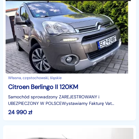
Własna, częstochowski, śląskie
Citroen Berlingo II 120KM
Samochód sprowadzony ZAREJESTROWANY i
UBEZPIECZONY W POLSCEWystawiamy Fakturę Vat
marżaKupujący zwolniony z opłaty skarbowejBez względu na
24 990
zł
warunki atmosferyczne