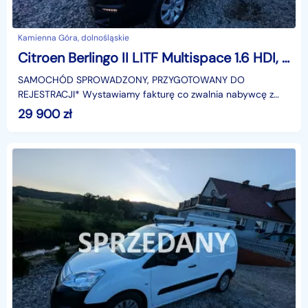
Kamienna Góra, dolnośląskie
Citroen Berlingo II LITF Multispace 1.6 HDI, Panoramadach Nawiewy Ledy
SAMOCHÓD SPROWADZONY, PRZYGOTOWANY DO
REJESTRACJI* Wystawiamy fakturę co zwalnia nabywcę z
podatku (2%) w Urzędzie Skarbowym!Citroen Berlingo
29 900
zł
Multispace Auto z