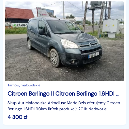
Tarnów, małopolskie
Citroen Berlingo II Citroen Berlingo 1.6HDI 90km 11r
Skup Aut Małopolska Arkadiusz MadejDziś oferujemy:Citroen
Berlingo 1.6HDI 90km 11rRok produkcji: 2011r Nadwozie:
MinivanLiczba miejsc: 3Skrzynia: ManualPrzebieg
4 300
zł