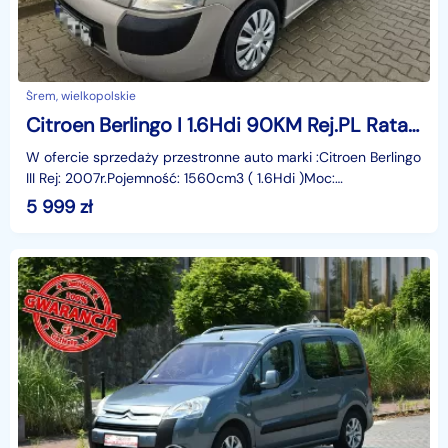
Śrem, wielkopolskie
Citroen Berlingo I 1.6Hdi 90KM Rej.PL Rata180zł
W ofercie sprzedaży przestronne auto marki :Citroen Berlingo
III Rej: 2007r.Pojemność: 1560cm3 ( 1.6Hdi )Moc:
90KMskrzynia biegów: Manualna 5 biegów.Auto z Oryg
5 999
zł