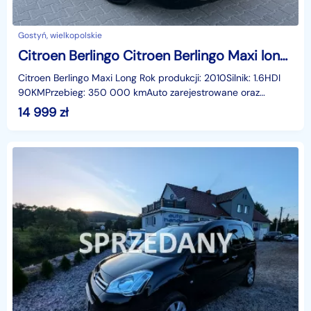
Gostyń, wielkopolskie
Citroen Berlingo Citroen Berlingo Maxi long 1.6HDI Klima 2xdrzwi rozsuwane
Citroen Berlingo Maxi Long Rok produkcji: 2010Silnik: 1.6HDI
90KMPrzebieg: 350 000 kmAuto zarejestrowane oraz
ubezpieczone w kraju!Wyposażenie:-wspomaganie kier
14 999
zł