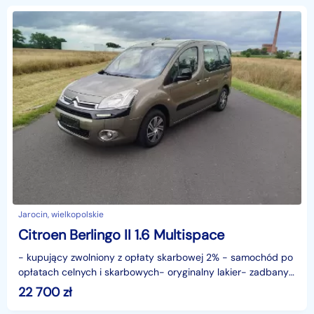
Jarocin, wielkopolskie
Citroen Berlingo II 1.6 Multispace
- kupujący zwolniony z opłaty skarbowej 2% - samochód po
opłatach celnych i skarbowych- oryginalny lakier- zadbany ,
godny poleceniaidentyfikator: AKL18JWTB
22 700
zł