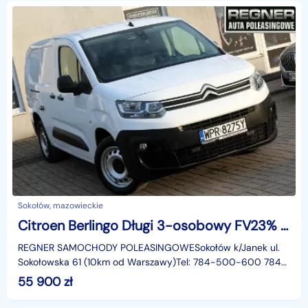
Sokołów, mazowieckie
Citroen Berlingo Długi 3-osobowy FV23% Navi Kamera Parktronic Tempomat
REGNER SAMOCHODY POLEASINGOWESokołów k/Janek ul.
Sokołowska 61 (10km od Warszawy)Tel: 784-500-600 784-
122-122Godziny otwarcia:Poniedziałek - Piątek: 09:00 - 18:
55 900
zł