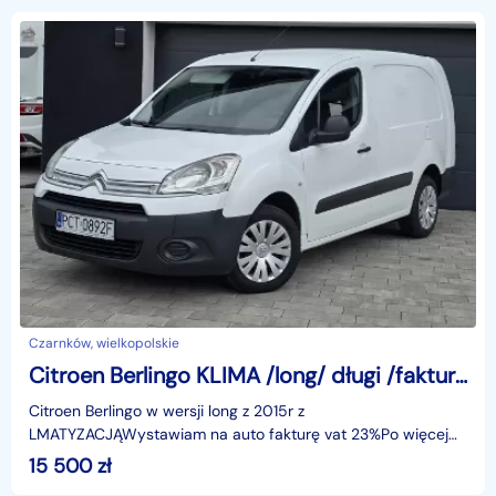
Czarnków, wielkopolskie
Citroen Berlingo KLIMA /long/ długi /faktura VAT 23% - 15500zł brutto !!
Citroen Berlingo w wersji long z 2015r z
LMATYZACJĄWystawiam na auto fakturę vat 23%Po więcej
informacji zapraszam do kontaktu telefonicznego666 - 401 -
15 500
zł
733iden