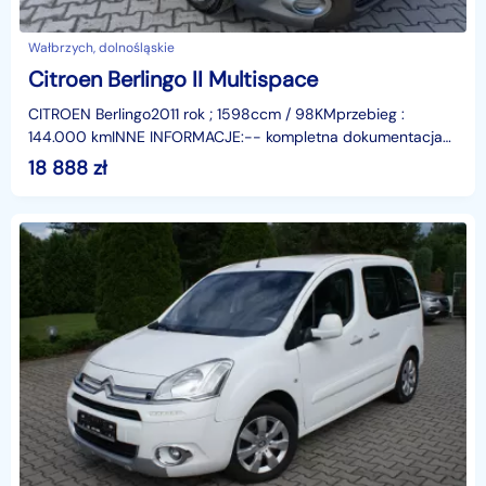
Wałbrzych, dolnośląskie
Citroen Berlingo II Multispace
CITROEN Berlingo2011 rok ; 1598ccm / 98KMprzebieg :
144.000 kmINNE INFORMACJE:-- kompletna dokumentacja-
- pierwszy właściciel-- przebieg udokumentowany-- dwa kl
18 888
zł