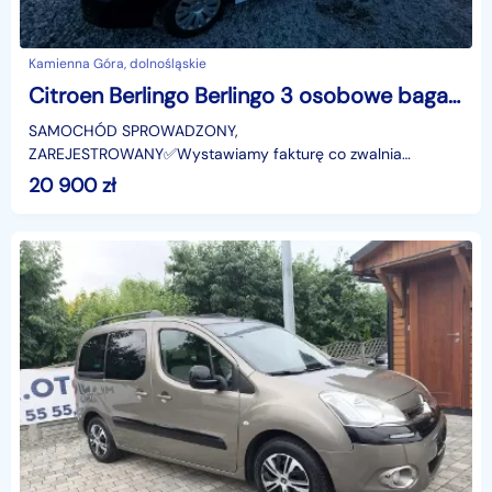
Kamienna Góra, dolnośląskie
Citroen Berlingo Berlingo 3 osobowe bagażnik dachowy z rolką
SAMOCHÓD SPROWADZONY,
ZAREJESTROWANY✅️️Wystawiamy fakturę co zwalnia
nabywcę z podatku (2%) w Urzędzie Skarbowym!- - - - - -
20 900
zł
- - - - - - - - - - - - - - - - - -