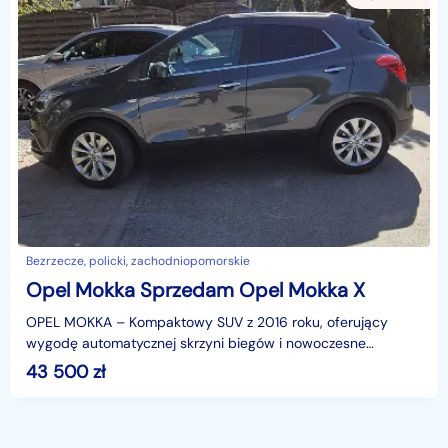
Bezrzecze, policki, zachodniopomorskie
Opel Mokka Sprzedam Opel Mokka X
OPEL MOKKA – Kompaktowy SUV z 2016 roku, oferujący
wygodę automatycznej skrzyni biegów i nowoczesne
wyposażenie. Samochód jest zadbany i posiada bogaty
43 500
zł
pakiet b