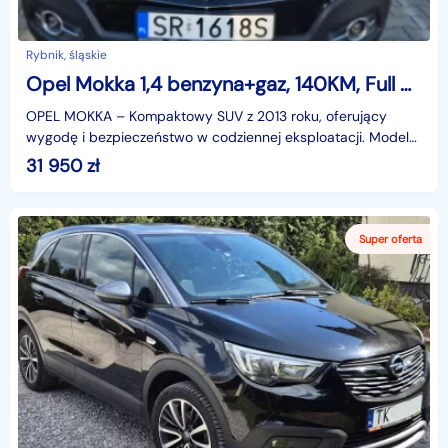
Rybnik, śląskie
Opel Mokka 1,4 benzyna+gaz, 140KM, Full opcja,Zadbany,Garażowany,Osoba niepaląca
OPEL MOKKA – Kompaktowy SUV z 2013 roku, oferujący
wygodę i bezpieczeństwo w codziennej eksploatacji. Model
w wersji Cosmo 1.4T wyróżnia się bogatym wyposażenie
31 950
zł