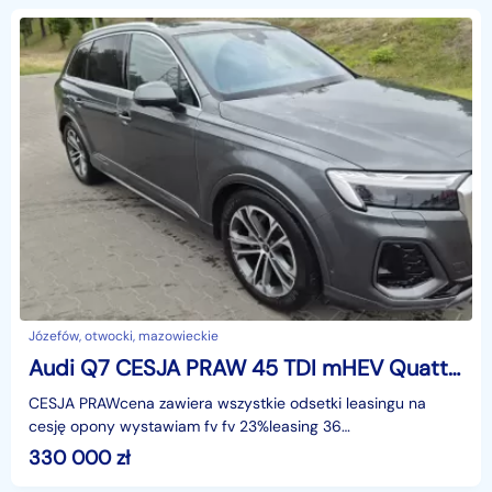
Józefów, otwocki, mazowieckie
Audi Q7 CESJA PRAW 45 TDI mHEV Quattro S Line Tiptr CESJA
CESJA PRAWcena zawiera wszystkie odsetki leasingu na
cesję opony wystawiam fv fv 23%leasing 36
mscodstępne..to co zostaje po odjęciu rat i odstępnegorata
330 000
zł
około