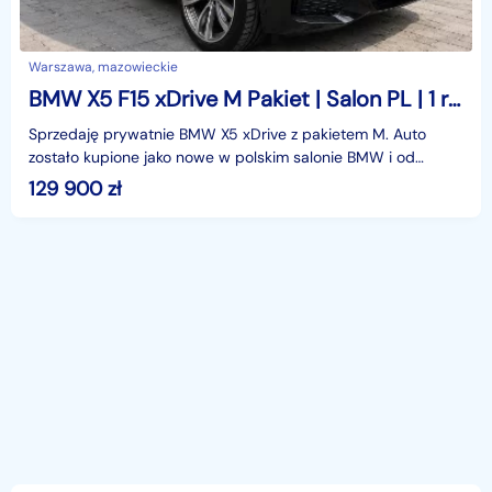
Warszawa, mazowieckie
BMW X5 F15 xDrive M Pakiet | Salon PL | 1 rodzina | ASO | Bezwypadkowy | 85tys km
Sprzedaję prywatnie BMW X5 xDrive z pakietem M. Auto
zostało kupione jako nowe w polskim salonie BMW i od
początku pozostaje w jednej rodzinie.Samochód jest bez
129 900
zł