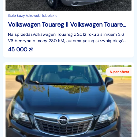
Gołe Łazy, łukowski, lubelskie
Volkswagen Touareg II Volkswagen Touareg 3,6 / 2012 / 280 KM / SUV
Na sprzedażVolkswagen Touareg z 2012 roku z silnikiem 3.6
V6 benzyna o mocy 280 KM, automatyczną skrzynią biegów
oraz napędem 4x4. Samochód w kolorze srebrnym,
45 000
zł