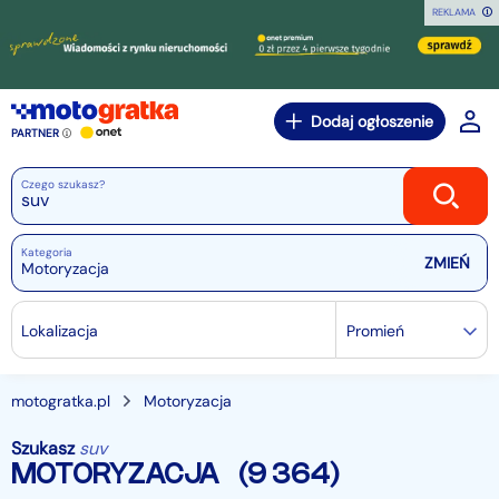
REKLAMA
Dodaj ogłoszenie
PARTNER
Czego szukasz?
Kategoria
Motoryzacja
Lokalizacja
Promień
motogratka.pl
Motoryzacja
Szukasz
suv
MOTORYZACJA
(9 364)