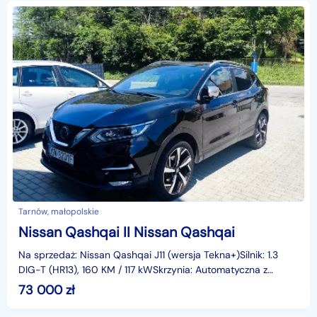
Tarnów, małopolskie
Nissan Qashqai II Nissan Qashqai
Na sprzedaż: Nissan Qashqai J11 (wersja Tekna+)Silnik: 1.3
DIG-T (HR13), 160 KM / 117 kWSkrzynia: Automatyczna z
trybem SportRok produkcji: koniec 2018 (pierwsz
73 000
zł