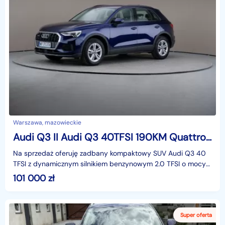
Warszawa, mazowieckie
Audi Q3 II Audi Q3 40TFSI 190KM Quattro Stronic Comfort salon PL pakiet serwisowy
Na sprzedaż oferuję zadbany kompaktowy SUV Audi Q3 40
TFSI z dynamicznym silnikiem benzynowym 2.0 TFSI o mocy
190 KM, napędem na cztery koła Quattro oraz automa
101 000
zł