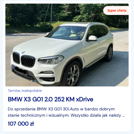
Tarnów, małopolskie
BMW X3 G01 2.0 252 KM xDrive
Do sprzedania BMW X3 G01 30i.Auto w bardzo dobrym
stanie technicznym i wizualnym. Wszystko działa jak należy –
silnik pracuje równo,napęd 4x4 sprawnyWnętrze czy
107 000
zł