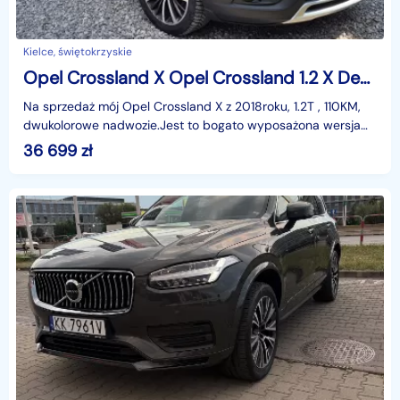
Kielce, świętokrzyskie
Opel Crossland X Opel Crossland 1.2 X Design S&S Line Aut.
Na sprzedaż mój Opel Crossland X z 2018roku, 1.2T , 110KM,
dwukolorowe nadwozie.Jest to bogato wyposażona wersja
Design Line S&S z automatyczną skrzynią bie
36 699
zł