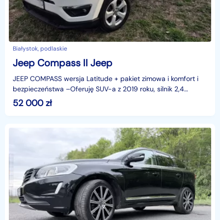
Białystok, podlaskie
Jeep Compass II Jeep
JEEP COMPASS wersja Latitude + pakiet zimowa i komfort i
bezpieczeństwa –Oferuję SUV-a z 2019 roku, silnik 2,4
benyza, 170 koni, automat. Kupiony z Kanady, po l
52 000
zł