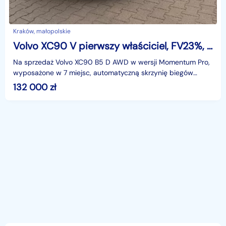
Kraków, małopolskie
Volvo XC90 V pierwszy właściciel, FV23%, bogata wersja | gwarancja 1 rok
Na sprzedaż Volvo XC90 B5 D AWD w wersji Momentum Pro,
wyposażone w 7 miejsc, automatyczną skrzynię biegów
Geartronic oraz napęd na cztery koła.Samochód poleasi
132 000
zł