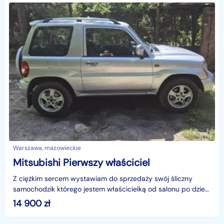
Warszawa, mazowieckie
Mitsubishi Pierwszy właściciel
Z ciężkim sercem wystawiam do sprzedaży swój śliczny
samochodzik którego jestem właścicielką od salonu po dzień
dzisiejszy.Samochód ma mały przebieg i nie jest
14 900
zł