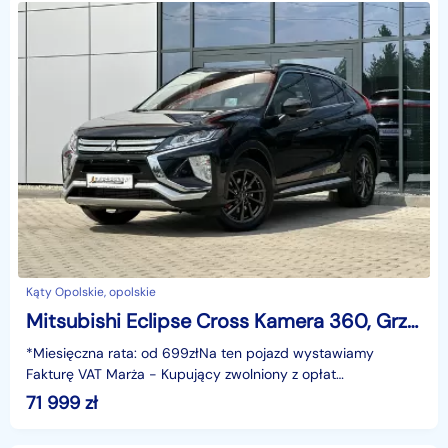
Kąty Opolskie, opolskie
Mitsubishi Eclipse Cross Kamera 360, Grzane fotele, HUD, Climatronic, Tempomat, Hak, GWARANCJ
*Miesięczna rata: od 699złNa ten pojazd wystawiamy
Fakturę VAT Marża - Kupujący zwolniony z opłat
skarbowych.Gwarancja: 6 miesięcy.Cechy
71 999
zł
szczególne:dynamiczny b