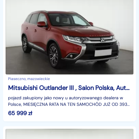
Piaseczno, mazowieckie
Mitsubishi Outlander III , Salon Polska, Automat, 7 miejsc, Skóra, Navi, Klimatronic,
pojazd zakupiony jako nowy u autoryzowanego dealera w
Polsce, MIESIĘCZNA RATA NA TEN SAMOCHÓD JUŻ OD 393
PLN*Podana w ogłoszeniu lokalizacja pojazdu jest aktua
65 999
zł