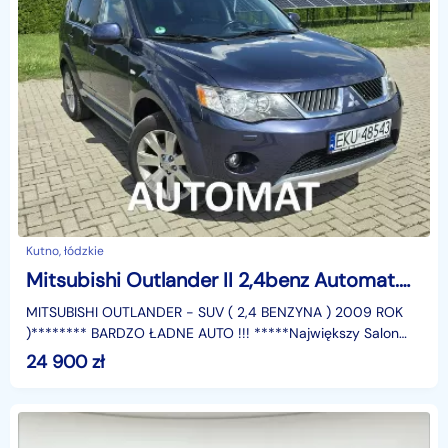
Kutno, łódzkie
Mitsubishi Outlander II 2,4benz Automat.Napęd 4x4.Szyberdach.Skóry.7 osobowe.Tempomat
MITSUBISHI OUTLANDER - SUV ( 2,4 BENZYNA ) 2009 ROK
)******** BARDZO ŁADNE AUTO !!! *****Największy Salon
Samochodów Używanych DUDKI 11, KutnoKontakt do dział
24 900
zł