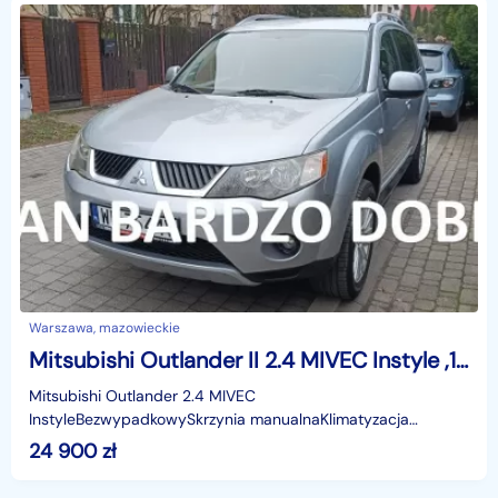
Warszawa, mazowieckie
Mitsubishi Outlander II 2.4 MIVEC Instyle ,170 KM, bezwypadkowy,stan bardzo dobry
Mitsubishi Outlander 2.4 MIVEC
InstyleBezwypadkowySkrzynia manualnaKlimatyzacja
automatycznaABSRelingiFelgi aluminiowe 18"Radio
24 900
zł
+CDTapicerka welurowaRoleta