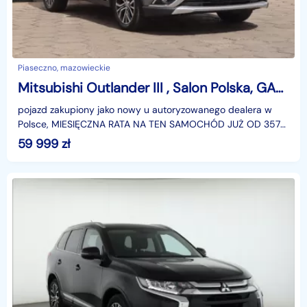
Piaseczno, mazowieckie
Mitsubishi Outlander III , Salon Polska, GAZ, Automat, 7 miejsc, Navi, Xenon,
pojazd zakupiony jako nowy u autoryzowanego dealera w
Polsce, MIESIĘCZNA RATA NA TEN SAMOCHÓD JUŻ OD 357
PLN*Podana w ogłoszeniu lokalizacja pojazdu jest aktua
59 999
zł