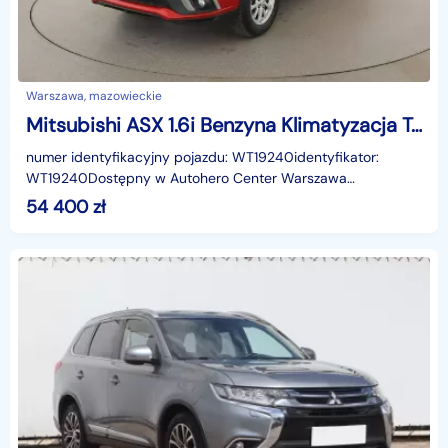
Warszawa, mazowieckie
Mitsubishi ASX 1.6i Benzyna Klimatyzacja Tempomat Elektryka Czujniki Parkowania
numer identyfikacyjny pojazdu: WT19240identyfikator:
WT19240Dostępny w Autohero Center Warszawa
MłocinyUWAGA!Jako jedyni w Polsce oferujemy możliwość
54 400
zł
oględzin n