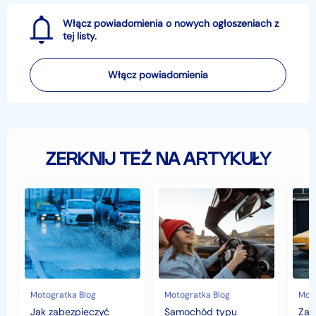
Włącz powiadomienia o nowych ogłoszeniach z
tej listy.
Włącz powiadomienia
ZERKNIJ TEŻ NA ARTYKUŁY
Jak
Samochód
Zab
zabezpieczyć
typu
sam
samochód
cabrio
czyli
przed
–
hist
jesiennymi
czy
war
chłodami
to
fort
i
się
deszczem?
opłaca
w
Motogratka Blog
Motogratka Blog
Moto
polskim
Jak zabezpieczyć
Samochód typu
Zab