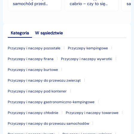
klimacie?
samochód przed
cabrio – czy to się
sam
jesiennymi chłodami i
opłaca w polskim
his
deszczem?
klimacie?
Kategoria
W sąsiedztwie
Przyczepy i naczepy pozostałe
Przyczepy kempingowe
Przyczepy i naczepy firana
Przyczepy i naczepy wywrotki
Przyczepy i naczepy burtowe
Przyczepy i naczepy do przewozu zwierząt
Przyczepy i naczepy pod kontener
Przyczepy i naczepy gastronomiczno-kempingowe
Przyczepy i naczepy chłodnie
Przyczepy i naczepy towarowe
Przyczepy i naczepy do przewozu samochodów