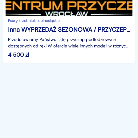
Psary, trzebnicki, dolnośląskie
Inna WYPRZEDAŻ SEZONOWA / PRZYCZEPY DO PRZEWOZU ŁODZI / PODŁODZIOWE / LED
Przedstawiamy Państwu listę przyczep podłodziowych
dostępnych od ręki W ofercie wiele innych modeli w różnych
konfiguracjach na zapytanieSPECYFIKACJA GOTTER GT
4 500
zł