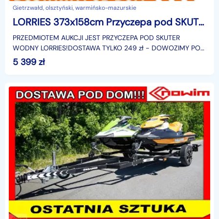
Gietrzwałd, olsztyński, warmińsko-mazurskie
LORRIES 373x158cm Przyczepa pod SKUTER WODNY LORRIES PP75-4816
PRZEDMIOTEM AUKCJI JEST PRZYCZEPA POD SKUTER
WODNY LORRIES!DOSTAWA TYLKO 249 zł - DOWOZIMY POD
DOM, cała Polska!!!NAZWA: PP75-4816 P/LWYMIARY
5 399
zł
WEWNĘTRZNE: 373x15