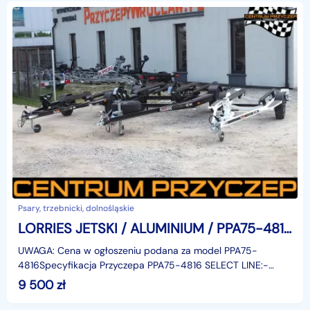
Psary, trzebnicki, dolnośląskie
LORRIES JETSKI / ALUMINIUM / PPA75-4816 750 KG / JETSKI DOUBLE PPA13-6025 1300 KG
UWAGA: Cena w ogłoszeniu podana za model PPA75-
4816Specyfikacja Przyczepa PPA75-4816 SELECT LINE:-
DMC (dop. masa całkowita): do 750 kg,- masa własna: 151
9 500
zł
kg,-