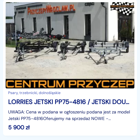
Psary, trzebnicki, dolnośląskie
LORRIES JETSKI PP75-4816 / JETSKI DOUBLE PP13-6025 / DMC: OD 750kg DO 1300 KG
UWAGA: Cena w podana w ogłoszeniu podana jest za model
Jetski PP75-4816Oferujemy na sprzedaż NOWE -
LAKIEROWANE PROSZKOWO - przyczepy do transportu
5 900
zł
skuterów wod