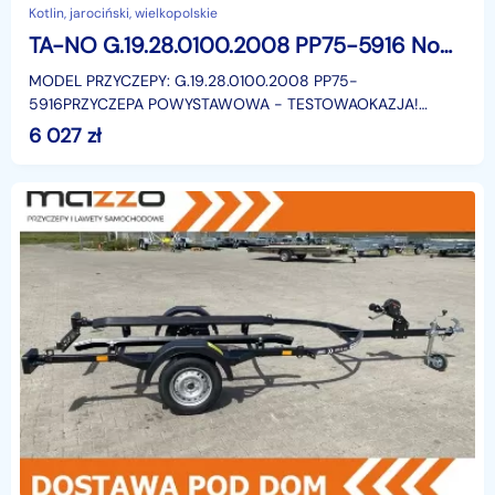
Kotlin, jarociński, wielkopolskie
TA-NO G.19.28.0100.2008 PP75-5916 Nowim przyczepa do przewozu łodzi podłodziowa pod łódkę LORRIES
MODEL PRZYCZEPY: G.19.28.0100.2008 PP75-
5916PRZYCZEPA POWYSTAWOWA - TESTOWAOKAZJA!
WYPRZEDAŻ ROCZNIKA! ZMIANA WYSTAWY NA NOWĄ!CENA
6 027
zł
KATALOGOWA PRZYCZEPY TO: 5 35