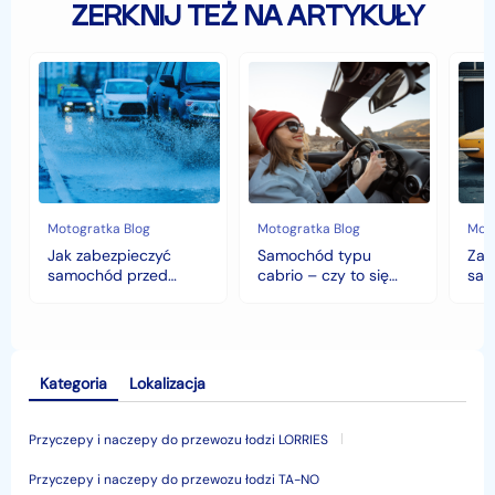
ZERKNIJ TEŻ NA ARTYKUŁY
Jak
Samochód
Zab
zabezpieczyć
typu
sam
samochód
cabrio
czyli
przed
–
hist
jesiennymi
czy
war
chłodami
to
fort
i
się
deszczem?
opłaca
w
Motogratka Blog
Motogratka Blog
Moto
polskim
Jak zabezpieczyć
Samochód typu
Zab
klimacie?
samochód przed
cabrio – czy to się
sam
jesiennymi chłodami i
opłaca w polskim
his
deszczem?
klimacie?
Kategoria
Lokalizacja
Przyczepy i naczepy do przewozu łodzi LORRIES
Przyczepy i naczepy do przewozu łodzi TA-NO