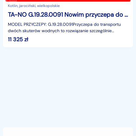
Kotlin, jarociński, wielkopolskie
TA-NO G.19.28.0091 Nowim przyczepa do przewozu 2 skuterów wodnych podłodziowa łodziówka łodziowa hamowana DMC 1300 kg do sprzętu wodnego ...
MODEL PRZYCZEPY: G.19.28.0091Przyczepa do transportu
dwóch skuterów wodnych to rozwiązanie szczególnie
doceniane przez przedsiębiorców zajmujących się profesjon
11 325
zł