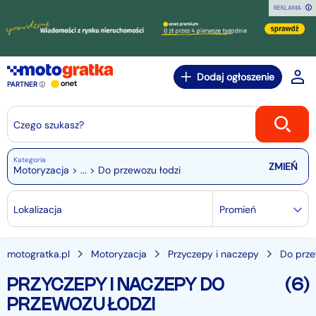
REKLAMA
Dodaj ogłoszenie
PARTNER
Czego szukasz?
Kategoria
Motoryzacja > ... > Do przewozu łodzi
Lokalizacja
Promień
motogratka.pl
Motoryzacja
Przyczepy i naczepy
Do prze
PRZYCZEPY I NACZEPY DO
(6)
PRZEWOZU ŁODZI