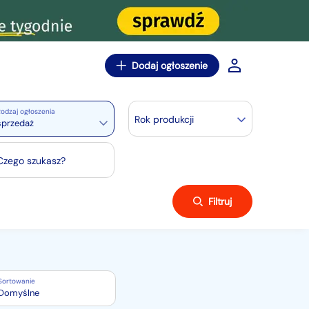
Dodaj ogłoszenie
odzaj ogłoszenia
Rok produkcji
sprzedaż
Czego szukasz?
Filtruj
Sortowanie
Domyślne