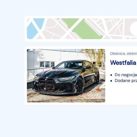
Przyczepy i naczepy
427
Części samochodowe
14649
Części motocyklowe
1
Pojazdy specjalistyczne
170
Sprzęt wodny
60
Oleśnica, oleśni
Pozostałe
1066
Do negocjac
Dodane prze