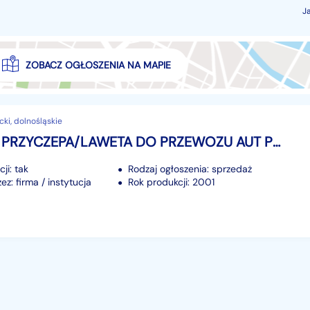
J
ZOBACZ OGŁOSZENIA NA MAPIE
cki, dolnośląskie
Westfalia PRZYCZEPA/LAWETA DO PRZEWOZU AUT PKW ŁADOWNOŚĆ 2000KG DMC 2600KG DŁ4,5M
ji: tak
Rodzaj ogłoszenia: sprzedaż
z: firma / instytucja
Rok produkcji: 2001