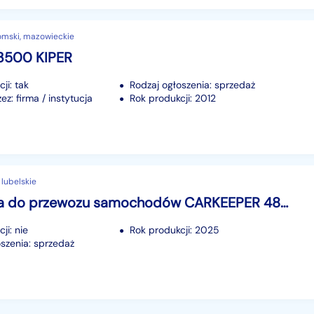
omski, mazowieckie
3500 KIPER
ji: tak
Rodzaj ogłoszenia: sprzedaż
z: firma / instytucja
Rok produkcji: 2012
 lubelskie
przyczepa do przewozu samochodów CARKEEPER 4820/3 2800 DMC TEMARED CARKEEPER 4820/3 2,8T CARKEEPER 4820/3 2800 DMC
ji: nie
Rok produkcji: 2025
szenia: sprzedaż