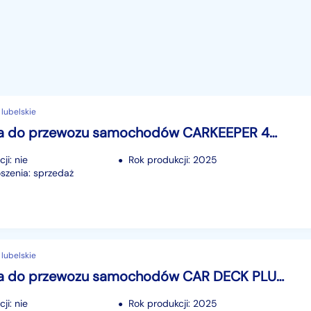
 lubelskie
przyczepa do przewozu samochodów CARKEEPER 4021/2 S 1400 DMC TEMARED CARKEEPER 4021/2 1.4 DMC CARKEEPER 4021/2 S 1400 DMC
ji: nie
Rok produkcji: 2025
szenia: sprzedaż
 lubelskie
przyczepa do przewozu samochodów CAR DECK PLUS 6021/3 S 2800 DMC TEMARED Car Deck Plus 6021/3 S 2800dmc CAR DECK PLUS 6021/3 S 2800 DMC
ji: nie
Rok produkcji: 2025