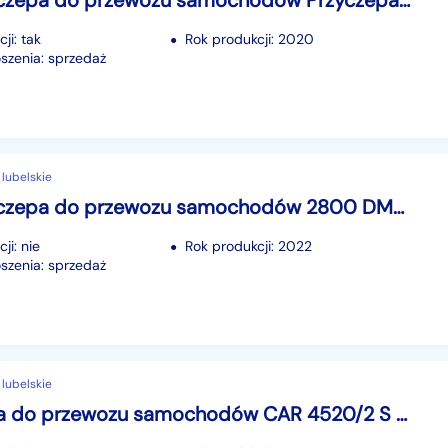
Inna przyczepa do przewozu samochodów Przyczepa Laweta Głowacz ładowność 2100kg Do przewozu samochodów osobowych Przyczepa Laweta Głowacz ...
ji: tak
Rok produkcji: 2020
szenia: sprzedaż
 lubelskie
Inna przyczepa do przewozu samochodów 2800 DMC 2800 DMC 637 przyczepa do przewozu samochodów Rydwan 2800 DMC
ji: nie
Rok produkcji: 2022
szenia: sprzedaż
 lubelskie
przyczepa do przewozu samochodów CAR 4520/2 S 2700 DMC TEMARED CAR 4520/2 S 2700 DMC przyczepa do przewozu samochodów TEMARED CAR ...