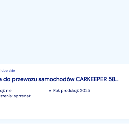
 lubelskie
przyczepa do przewozu samochodów CARKEEPER 5820/3 3500 DMC TEMARED CARKEEPER 5820/3 3.5T CARKEEPER 5820/3 3500 DMC
ji: nie
Rok produkcji: 2025
szenia: sprzedaż