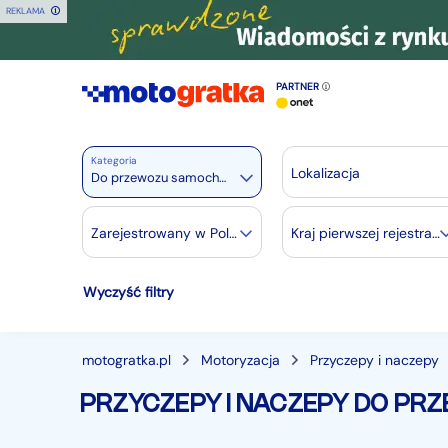
REKLAMA
PARTNER
Kategoria
Lokalizacja
Do przewozu samochodów
Motoryzacja
Zarejestrowany w Polsce
Kraj pierwszej rejestracji
Wszystkie w Motoryzacja
Wyczyść filtry
Osobowe
28381
Motocykle
888
Dostawcze
3539
motogratka.pl
Motoryzacja
Przyczepy i naczepy
Ciężarowe
740
PRZYCZEPY I NACZEPY DO P
Autobusy
166
Maszyny budowlane
824