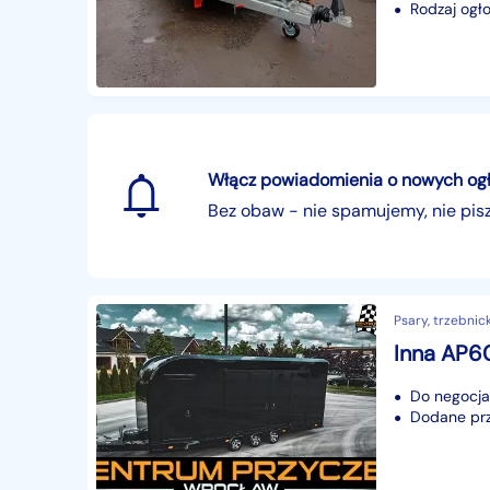
Rodzaj ogło
Włącz powiadomienia o nowych ogłos
Bez obaw - nie spamujemy, nie pi
Psary, trzebnick
Do negocjac
Dodane prze