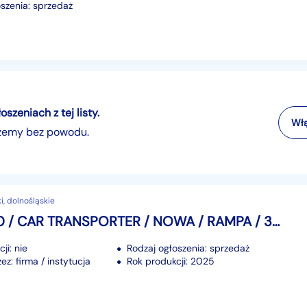
szenia: sprzedaż
zeniach z tej listy.
Włą
szemy bez powodu.
i, dolnośląskie
Inna AP60 / CAR TRANSPORTER / NOWA / RAMPA / 3 OSIOWA / DMC: 3500 KG
ji: nie
Rodzaj ogłoszenia: sprzedaż
z: firma / instytucja
Rok produkcji: 2025