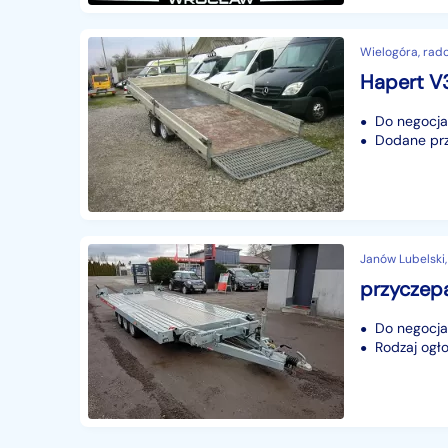
Wielogóra, rad
Hapert V
Do negocjac
Dodane prze
Janów Lubelski,
Do negocjac
Rodzaj ogło