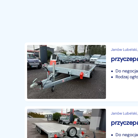
Janów Lubelski,
Do negocjac
Rodzaj ogło
Janów Lubelski,
Do negocjac