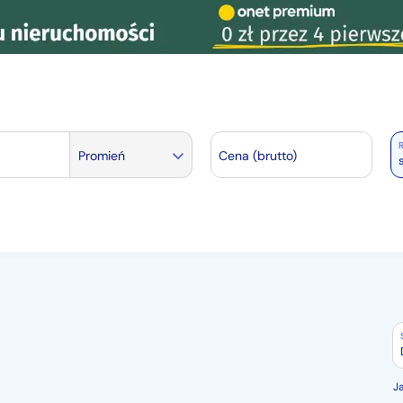
R
Promień
Cena (brutto)
J