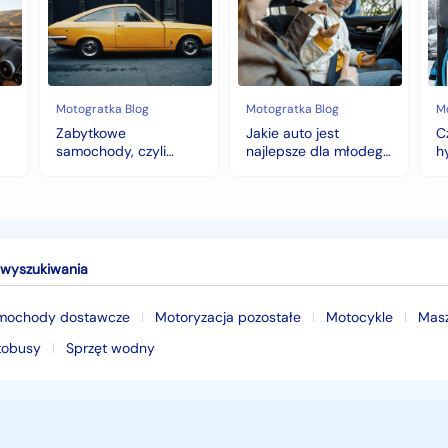
czyli
jest
z
historia
najlepsze
na
warta
dla
hy
fortunę
młodego
to
kierowcy?
do
top
wy
5
na
Motogratka Blog
Motogratka Blog
M
modeli
zi
Zabytkowe
Jakie auto jest
C
na
samochody, czyli
najlepsze dla młodego
h
pierwszy
historia warta fortunę
kierowcy? top 5
w
samochód
modeli na pierwszy
samochód
wyszukiwania
mochody dostawcze
Motoryzacja pozostałe
Motocykle
Mas
tobusy
Sprzęt wodny