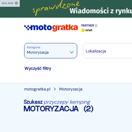
REKLAMA
PARTNER
Kategoria
Lokalizacja
Motoryzacja
Motoryzacja
Wyczyść filtry
Wszystkie w Motoryzacja
Osobowe
28238
motogratka.pl
Motoryzacja
Motocykle
887
Szukasz
przyczepy kemping
Dostawcze
3542
MOTORYZACJA
(2)
Ciężarowe
740
Autobusy
167
Maszyny budowlane
824