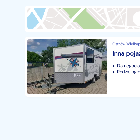
Przyczepy i naczepy
428
Części samochodowe
14655
Części motocyklowe
1
Pojazdy specjalistyczne
172
Ostrów Wielkopo
Sprzęt wodny
60
Pozostałe
1065
Do negocjac
Rodzaj ogło