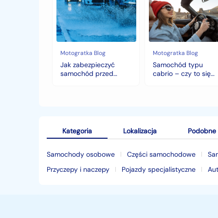
samochód
cabrio
przed
–
jesiennymi
czy
chłodami
to
i
się
deszczem?
opłaca
w
Motogratka Blog
Motogratka Blog
polskim
Jak zabezpieczyć
Samochód typu
klimacie?
samochód przed
cabrio – czy to się
jesiennymi chłodami i
opłaca w polskim
deszczem?
klimacie?
Kategoria
Lokalizacja
Podobne 
Samochody osobowe
Części samochodowe
Sa
Przyczepy i naczepy
Pojazdy specjalistyczne
Au