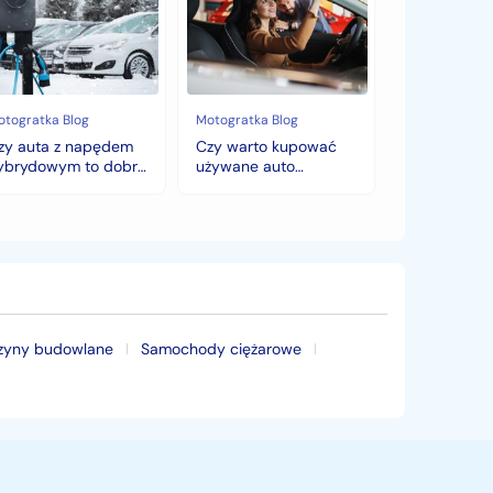
kupować
pędem
używane
brydowym
auto
jesienią?
bry
Sezonowe
bór
zmiany
cen,
otogratka Blog
Motogratka Blog
mę?
które
zy auta z napędem
Czy warto kupować
zaskoczą
ybrydowym to dobry
używane auto
każdego
ybór na zimę?
jesienią? Sezonowe
kupującego.
zmiany cen, które
zaskoczą każdego
kupującego.
zyny budowlane
Samochody ciężarowe