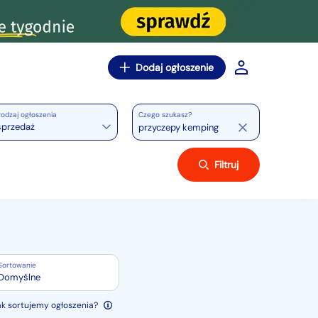
Dodaj ogłoszenie
odzaj ogłoszenia
Czego szukasz?
sprzedaż
Filtruj
Sortowanie
Domyślne
ak sortujemy ogłoszenia?