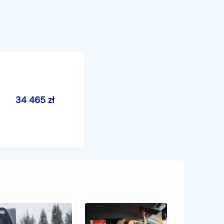
34 465
zł
y
Czy
ta
warto