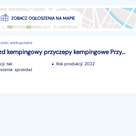
ZOBACZ OGŁOSZENIA NA MAPIE
lski, wielkopolskie
Inna pojazd kempingowy przyczepy kempingowe Przyczepa wyprawowa – „K77” K77 Przyczepa wyprawowa – „K77”
ji: tak
Rok produkcji: 2022
szenia: sprzedaż