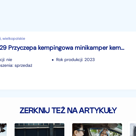
ki, wielkopolskie
G.17.14.0329 Przyczepa kempingowa minikamper kemping camping minikemping
ji: nie
Rok produkcji: 2023
szenia: sprzedaż
ZERKNIJ TEŻ NA ARTYKUŁY
Zabytkowe
Jakie
Cz
samochody,
auto
au