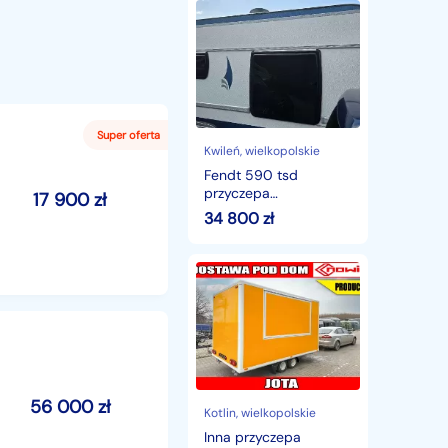
Fendt
590
tsd
przyczepa
kempingowa
Kwileń
, wielkopolskie
Fendt 590 tsd
przyczepa
17 900
zł
kempingowa
34 800
zł
Inna
przyczepa
gastronomiczna
foodtruck
sprzedażowa
handlowa
kawiarnia
lodziarnia
56 000
zł
Kotlin
, wielkopolskie
Inna przyczepa