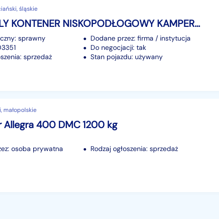
ański, śląskie
Iveco DAILY KONTENER NISKOPODŁOGOWY KAMPER 4,44x2,23x2,43 SKLEP CAMPING SKLEP
iczny: sprawny
Dodane przez: firma / instytucja
03351
Do negocjacji: tak
szenia: sprzedaż
Stan pojazdu: używany
i, małopolskie
r Allegra 400 DMC 1200 kg
ez: osoba prywatna
Rodzaj ogłoszenia: sprzedaż