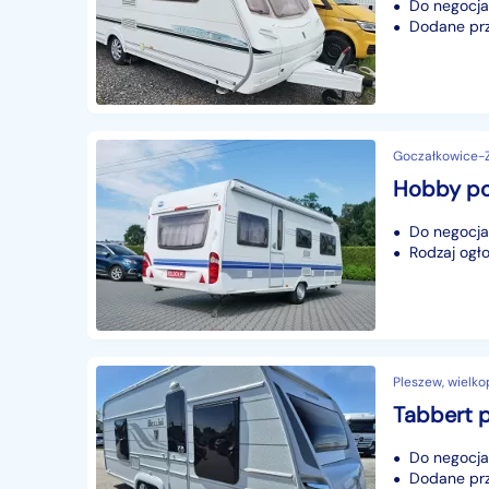
Do negocjac
Dodane prze
Goczałkowice-Zd
Do negocjac
Rodzaj ogło
Pleszew, wielko
Do negocjac
Dodane prze