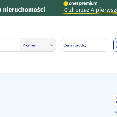
R
Promień
Cena (brutto)
J