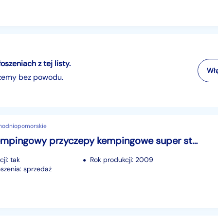
zeniach z tej listy.
Włą
szemy bez powodu.
chodniopomorskie
pojazd kempingowy przyczepy kempingowe super stan, czyściutka, suchutka Coachman Pastiche 460/2 super stan, czyściutka, suchutka
ji: tak
Rok produkcji: 2009
szenia: sprzedaż