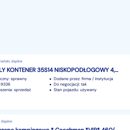
ański, śląskie
Iveco DAILY KONTENER 35S14 NISKOPODŁOGOWY 4,44x2,23x2,42 KAMPER FOODTRUCK BAR
iczny: sprawny
Dodane przez: firma / instytucja
159336
Do negocjacji: tak
szenia: sprzedaż
Stan pojazdu: używany
, śląskie