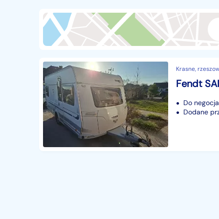
Przyczepy i naczepy
428
Części samochodowe
14656
Części motocyklowe
1
Pojazdy specjalistyczne
172
Krasne, rzeszo
Sprzęt wodny
60
Fendt SA
Pozostałe
1065
Do negocjac
Dodane prz