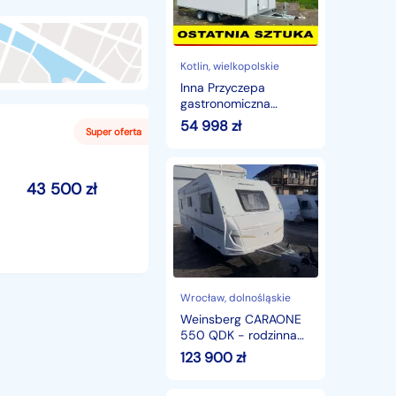
4,5
m
okazja
od
ręki
Kotlin
, wielkopolskie
foodtruck
Inna Przyczepa
lody
gastronomiczna
kebab
handlowa 4,5 m okazja
54 998
zł
od ręki foodtruck lody
kebab
Weinsberg
43 500
zł
CARAONE
550
QDK
-
rodzinna
przyczepa
z
DUŻĄ
Wrocław
, dolnośląskie
KUCHNIĄ
Weinsberg CARAONE
550 QDK - rodzinna
przyczepa z DUŻĄ
123 900
zł
KUCHNIĄ