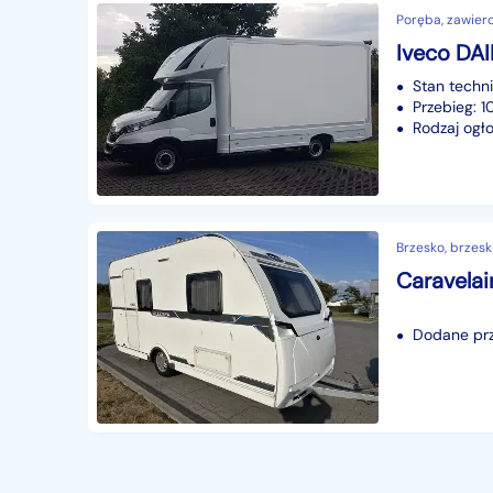
Poręba, zawierci
Stan techn
Przebieg: 1
Rodzaj ogło
Brzesko, brzesk
Caravelai
Dodane prz