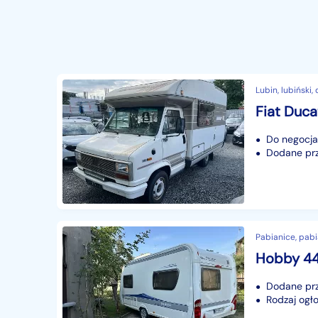
Lubin, lubiński,
Fiat Duc
Do negocjac
Dodane prz
Pabianice, pabia
Hobby 4
Dodane prz
Rodzaj ogło