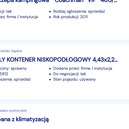
Inna Przyczepa kampingowa * Coachman *VIP* 460/2 * 2011 r *
ji: tak
Rodzaj ogłoszenia: sprzedaż
z: firma / instytucja
Rok produkcji: 2011
ański, śląskie
Iveco DAILY KONTENER NISKOPODŁOGOWY 4,43x2,23x2,42 SKLEP BAR KAMPER KLIMA KRAJOWY
iczny: sprawny
Dodane przez: firma / instytucja
95812
Do negocjacji: tak
szenia: sprzedaż
Stan pojazdu: używany
awsko-pomorskie
ana z klimatyzacją