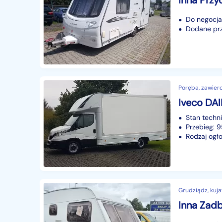
Do negocjac
Dodane prze
Poręba, zawierci
Stan techn
Przebieg: 
Rodzaj ogło
Grudziądz, kuj
Inna Zadb