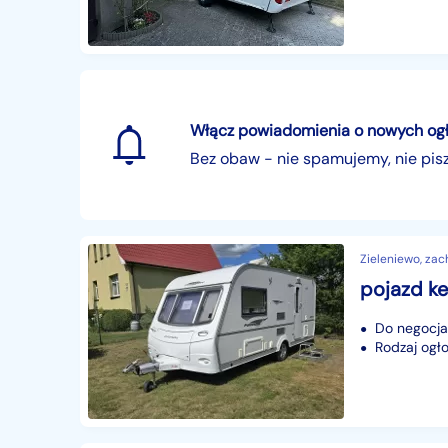
Włącz powiadomienia o nowych ogłos
Bez obaw - nie spamujemy, nie pi
Zieleniewo, za
Do negocjac
Rodzaj ogło