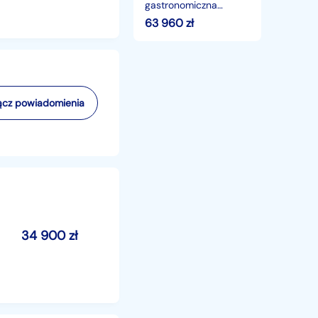
gastronomiczna
foodtruck
63 960
zł
sprzedażowa
handlowa kawiarnia
lodziarnia
cz powiadomienia
34 900
zł