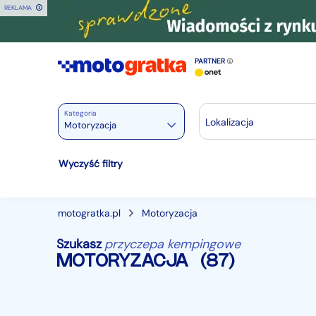
REKLAMA
PARTNER
Kategoria
Lokalizacja
Motoryzacja
Motoryzacja
Wyczyść filtry
Wszystkie w Motoryzacja
Osobowe
28375
motogratka.pl
Motoryzacja
Motocykle
889
Szukasz
przyczepa kempingowe
Dostawcze
3543
MOTORYZACJA
(87)
Ciężarowe
740
Autobusy
167
Maszyny budowlane
824