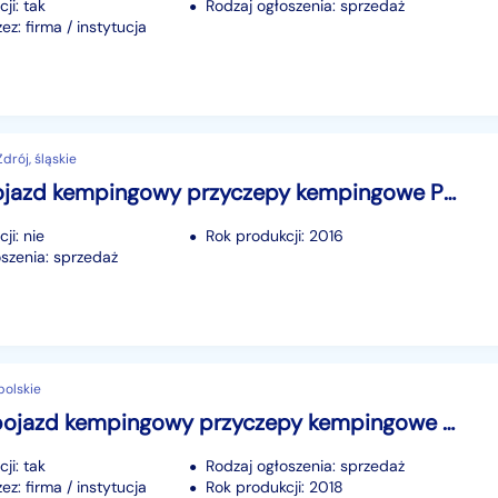
ji: tak
Rodzaj ogłoszenia: sprzedaż
z: firma / instytucja
rój, śląskie
Hobby pojazd kempingowy przyczepy kempingowe Przyczepa Kempingowa Mover Stabilizator Klima +bagażnik rowerowy +Mark Hobby 540 Przyczepa ...
ji: nie
Rok produkcji: 2016
szenia: sprzedaż
polskie
Tabbert pojazd kempingowy przyczepy kempingowe Tabert Bellini 570
ji: tak
Rodzaj ogłoszenia: sprzedaż
z: firma / instytucja
Rok produkcji: 2018