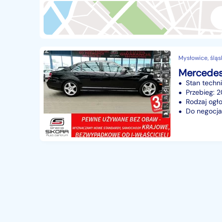
Przyczepy i naczepy
428
Części samochodowe
14636
Części motocyklowe
1
Mysłowice, śląs
Pojazdy specjalistyczne
172
Sprzęt wodny
60
Stan techn
Pozostałe
1066
Przebieg:
Rodzaj ogło
Do negocjac