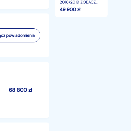
roczna
2018/2019 ZOBACZ
gwarancja
OPIS !! W podanej
49 900
zł
cenie roczna
gwarancja
cz powiadomienia
68 800
zł