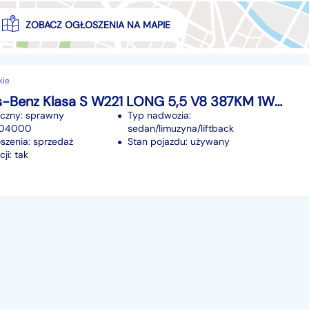
ZOBACZ OGŁOSZENIA NA MAPIE
kie
Mercedes-Benz Klasa S W221 LONG 5,5 V8 387KM 1Wł BEZWYP Serwis Airmatic MASAŻE Night View Assis
iczny: sprawny
Typ nadwozia:
 204000
sedan/limuzyna/liftback
szenia: sprzedaż
Stan pojazdu: używany
ji: tak