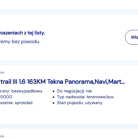
zeniach z tej listy.
Włą
szemy bez powodu.
kie
Nissan X-trail III 1.6 163KM Tekna Panorama,Navi,Martwe Pole,Skóra, Kamera 360,El.Klapa
iczny: bezwypadkowy
Do negocjacji: nie
135000
Typ nadwozia: terenowe/suv
szenia: sprzedaż
Stan pojazdu: używany
kie