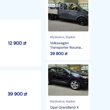
Volkswagen
Transporter
Roczna
Gwarancja
Mysłowice
, śląskie
12 900
zł
Volkswagen
Transporter Roczna
Gwarancja
29 900
zł
Opel
Grandland
X
2018/2019
ZOBACZ
OPIS
!!
39 900
zł
W
podanej
Mysłowice
, śląskie
cenie
Opel Grandland X