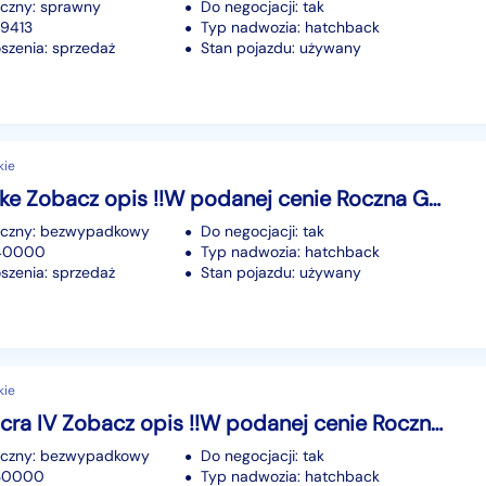
iczny: sprawny
Do negocjacji: tak
79413
Typ nadwozia: hatchback
szenia: sprzedaż
Stan pojazdu: używany
kie
Nissan Juke Zobacz opis !!W podanej cenie Roczna Gwarancja !!
iczny: bezwypadkowy
Do negocjacji: tak
140000
Typ nadwozia: hatchback
szenia: sprzedaż
Stan pojazdu: używany
kie
Nissan Micra IV Zobacz opis !!W podanej cenie Roczna Gwarancja !!
iczny: bezwypadkowy
Do negocjacji: tak
130000
Typ nadwozia: hatchback