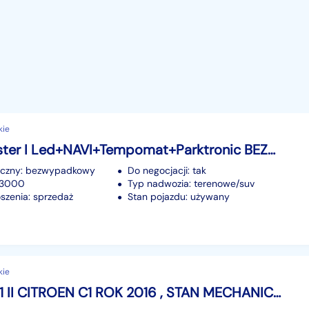
kie
Dacia Duster I Led+NAVI+Tempomat+Parktronic BEZWYPADKOWY Krajowy 1WŁ Serwisowany F2
iczny: bezwypadkowy
Do negocjacji: tak
93000
Typ nadwozia: terenowe/suv
szenia: sprzedaż
Stan pojazdu: używany
kie
Citroen C1 II CITROEN C1 ROK 2016 , STAN MECHANICZNY I WIZUALNY IDEALNY!