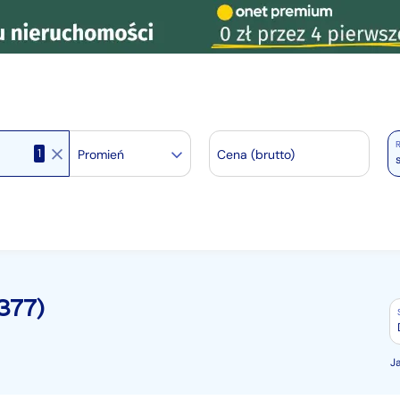
R
1
Promień
Cena (brutto)
377)
J