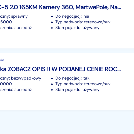
Mazda CX-5 2.0 165KM Kamery 360, MartwePole, Navi, HeadUp,GrzaneFotele/Kierowni
iczny: sprawny
Do negocjacji: nie
135000
Typ nadwozia: terenowe/suv
szenia: sprzedaż
Stan pojazdu: używany
kie
Opel Mokka ZOBACZ OPIS !! W PODANEJ CENIE ROCZNA GWARANCJA !!
iczny: bezwypadkowy
Do negocjacji: tak
170000
Typ nadwozia: terenowe/suv
szenia: sprzedaż
Stan pojazdu: używany