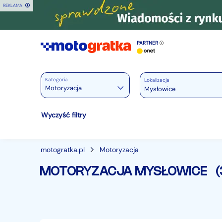
REKLAMA
PARTNER
Kategoria
Lokalizacja
Motoryzacja
Motoryzacja
Wyczyść filtry
Wszystkie w Motoryzacja
Osobowe
28312
motogratka.pl
Motoryzacja
Motocykle
882
MOTORYZACJA MYSŁOWICE
(
Dostawcze
3516
Ciężarowe
755
Autobusy
168
Maszyny budowlane
820