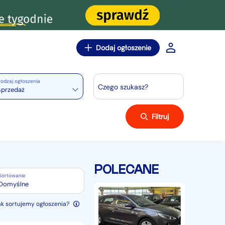
Dodaj ogłoszenie
odzaj ogłoszenia
Czego szukasz?
sprzedaż
Filtruj
POLECANE
Sortowanie
Domyślne
Hyundai
i30
ak sortujemy ogłoszenia?
II
ZOBACZ