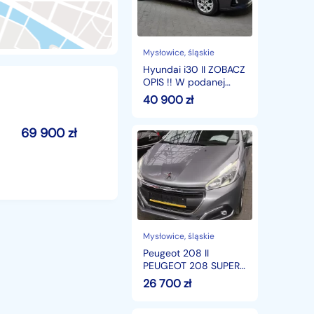
OPIS
!!
W
podanej
cenie
Mysłowice
, śląskie
roczna
Hyundai i30 II ZOBACZ
gwarancja
OPIS !! W podanej
cenie roczna
40 900
zł
gwarancja
69 900
zł
Peugeot
208
II
PEUGEOT
208
SUPER
STAN
MECHANICZNY
I
Mysłowice
, śląskie
WIZUALNY,PO
Peugeot 208 II
SERWISIE
PEUGEOT 208 SUPER
KLIMATYZAC
STAN MECHANICZNY I
26 700
zł
WIZUALNY,PO
SERWISIE KLIMATYZAC