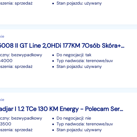
szenia: sprzedaż
Stan pojazdu: używany
kie
Peugeot 5008 II GT Line 2,0HDi 177KM 7Osób Skóra+Led+MASAŻE GWAR. 1wł Bezwyp Kraj F2
iczny: bezwypadkowy
Do negocjacji: tak
164000
Typ nadwozia: terenowe/suv
szenia: sprzedaż
Stan pojazdu: używany
kie
Renault Kadjar I 1.2 TCe 130 KM Energy - Polecam Serwis ASO
iczny: bezwypadkowy
Do negocjacji: nie
173500
Typ nadwozia: terenowe/suv
szenia: sprzedaż
Stan pojazdu: używany