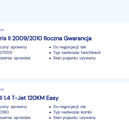
kie
ris II 2009/2010 Roczna Gwarancja
iczny: sprawny
Do negocjacji: tak
267000
Typ nadwozia: hatchback
szenia: sprzedaż
Stan pojazdu: używany
kie
 II 1.4 T-Jet 120KM Easy
iczny: sprawny
Do negocjacji: nie
80190
Typ nadwozia: kombi
szenia: sprzedaż
Stan pojazdu: używany