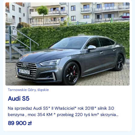
Tarnowskie Góry, śląskie
Audi S5
Na sprzedaż Audi S5* II Właściciel* rok 2018* silnik 3.0
benzyna , moc 354 KM * przebieg 220 tyś km* skrzynia
automatycznaSamochód aktualnie po serwisie :* olej
89 900
zł