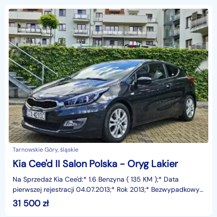
Tarnowskie Góry, śląskie
Kia Cee'd II Salon Polska - Oryg Lakier
Na Sprzedaż Kia Cee'd:* 1.6 Benzyna ( 135 KM );* Data
pierwszej rejestracji 04.07.2013;* Rok 2013;* Bezwypadkowy;*
Oryginalny lakier;* Dodatkowy komplet kół na
31 500
zł