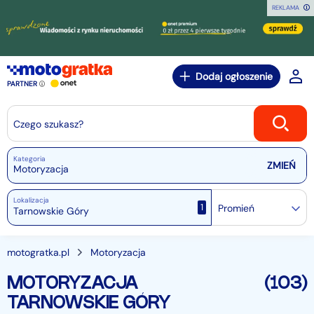
REKLAMA
Dodaj ogłoszenie
PARTNER
Czego szukasz?
Kategoria
Motoryzacja
Lokalizacja
1
Promień
motogratka.pl
Motoryzacja
MOTORYZACJA
(103)
TARNOWSKIE GÓRY