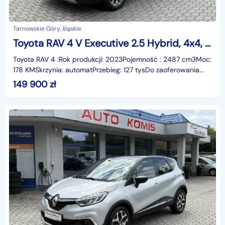
Tarnowskie Góry, śląskie
Toyota RAV 4 V Executive 2.5 Hybrid, 4x4, Salon Polska, Gwarancja
Toyota RAV 4 :Rok produkcji: 2023Pojemność : 2487 cm3Moc:
178 KMSkrzynia: automatPrzebieg: 127 tysDo zaoferowania
mamy Toyotę RAV4 z 2023 roku, z niezawodnym
149 900
zł