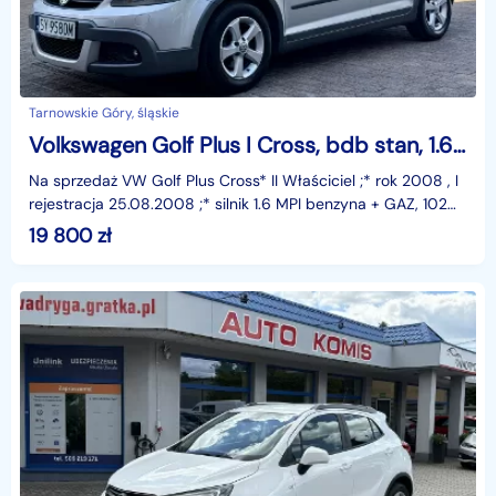
Tarnowskie Góry, śląskie
Volkswagen Golf Plus I Cross, bdb stan, 1.6 benyzna + gaz
Na sprzedaż VW Golf Plus Cross* II Właściciel ;* rok 2008 , I
rejestracja 25.08.2008 ;* silnik 1.6 MPI benzyna + GAZ, 102
KM ; ( instalacja gazowa założona w 03
19 800
zł