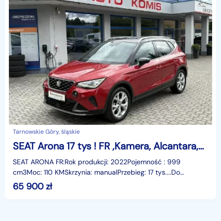
Tarnowskie Góry, śląskie
SEAT Arona 17 tys ! FR ,Kamera, Alcantara,Full LED
SEAT ARONA FR:Rok produkcji: 2022Pojemność : 999
cm3Moc: 110 KMSkrzynia: manualPrzebieg: 17 tys....Do
zaoferowania mamy Seata Arona w wersji FR o przebiegu 17
65 900
zł