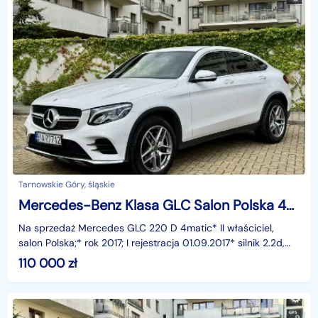
Tarnowskie Góry, śląskie
Mercedes-Benz Klasa GLC Salon Polska 4Matic AMG
Na sprzedaż Mercedes GLC 220 D 4matic* II właściciel,
salon Polska;* rok 2017; I rejestracja 01.09.2017* silnik 2.2d,
moc 170 KM;* przebieg samochodu 115.000
110 000
zł