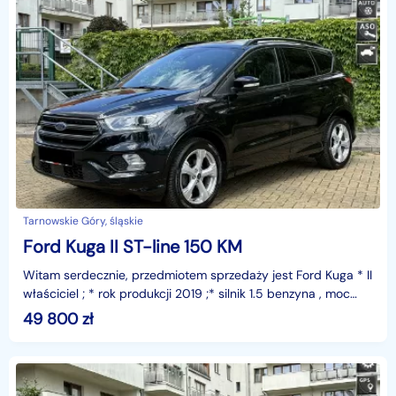
Tarnowskie Góry, śląskie
Ford Kuga II ST-line 150 KM
Witam serdecznie, przedmiotem sprzedaży jest Ford Kuga * II
właściciel ; * rok produkcji 2019 ;* silnik 1.5 benzyna , moc
150 KM ;* przebieg 159.000 km ;* skrzy
49 800
zł