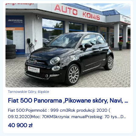
Tarnowskie Góry, śląskie
Fiat 500 Panorama ,Pikowane skóry, Navi, Gwarancja !
Fiat 500:Pojemność : 999 cm3Rok produkcji: 2020 (
09.12.2020)Moc: 70KMSkrzynia: manualPrzebieg: 70 tys....Do
zaoferowania mamy pięknego Fiata 500 Hybrid Dolce
40 900
zł