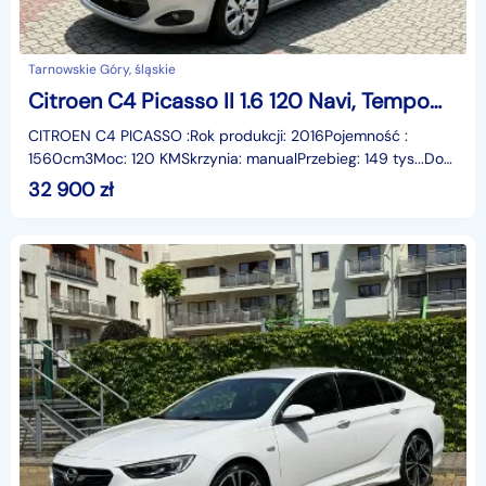
Tarnowskie Góry, śląskie
Citroen C4 Picasso II 1.6 120 Navi, Tempomat, Gwarancja
CITROEN C4 PICASSO :Rok produkcji: 2016Pojemność :
1560cm3Moc: 120 KMSkrzynia: manualPrzebieg: 149 tys...Do
zaoferowania mamy Citroena C4 Picasso z 2016 roku z
32 900
zł