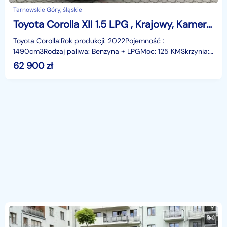
Tarnowskie Góry, śląskie
Toyota Corolla XII 1.5 LPG , Krajowy, Kamera, Gwarancja!
Toyota Corolla:Rok produkcji: 2022Pojemność :
1490cm3Rodzaj paliwa: Benzyna + LPGMoc: 125 KMSkrzynia:
manualPrzebieg: 115 tys....Do zaoferowania mamy Toyote Cor
62 900
zł