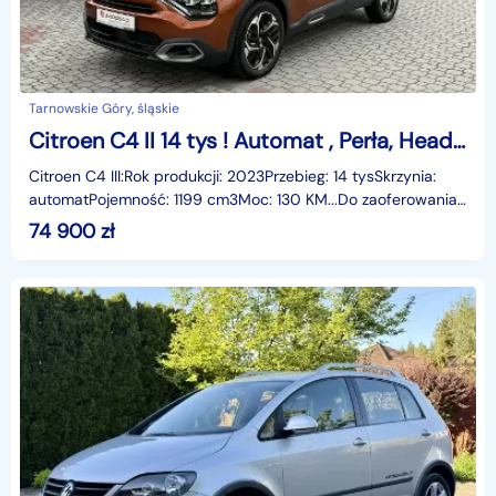
Tarnowskie Góry, śląskie
Citroen C4 II 14 tys ! Automat , Perła, Head UP,Gwarancja
Citroen C4 III:Rok produkcji: 2023Przebieg: 14 tysSkrzynia:
automatPojemność: 1199 cm3Moc: 130 KM...Do zaoferowania
mamy Citroena C4 III w pięknym perłowym kol
74 900
zł