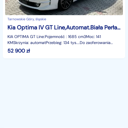
Tarnowskie Góry, śląskie
Kia Optima IV GT Line,Automat.Biała Perła,Panorama
KIA OPTIMA GT Line:Pojemność : 1685 cm3Moc: 141
KMSkrzynia: automatPrzebieg: 134 tys....Do zaoferowania
mamy Kia Optima w najbogatszej wersji wyposażeniowej GT
52 900
zł