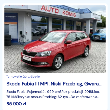
Tarnowskie Góry, śląskie
Skoda Fabia III MPI ,Niski Przebieg, Gwarancja !
Skoda Fabia :Pojemność : 999 cm3Rok produkcji: 2018Moc:
75 KMSkrzynia: manualPrzebieg: 62 tys....Do zaoferowania
mamy Skode Fabie z 2018 roku o przebiegu 62 tys
35 900
zł