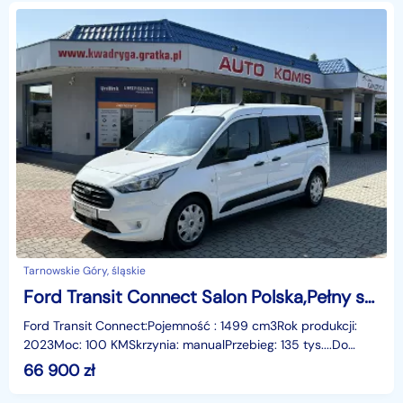
Tarnowskie Góry, śląskie
Ford Transit Connect Salon Polska,Pełny serwis ASO
Ford Transit Connect:Pojemność : 1499 cm3Rok produkcji:
2023Moc: 100 KMSkrzynia: manualPrzebieg: 135 tys....Do
zaoferowania mamy Forda Transita Connect 2023 r
66 900
zł