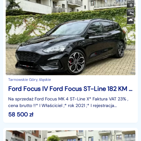
Tarnowskie Góry, śląskie
Ford Focus IV Ford Focus ST-Line 182 KM Faktura VAT 23%
Na sprzedaż Ford Focus MK 4 ST-Line X* Faktura VAT 23% ,
cena brutto !!* I Właściciel ;* rok 2021 ;* I rejestracja
05.05.2021 ;* silnik 1.5 moc 182 KM ;* przeb
58 500
zł