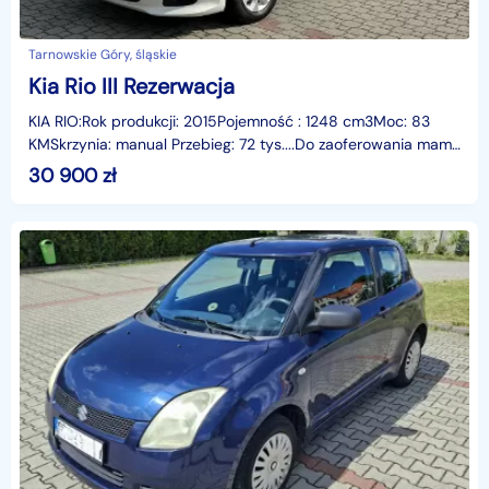
Tarnowskie Góry, śląskie
Kia Rio III Rezerwacja
KIA RIO:Rok produkcji: 2015Pojemność : 1248 cm3Moc: 83
KMSkrzynia: manual Przebieg: 72 tys....Do zaoferowania mamy
Kia Rio III z niezawodnym silnikiem 1.2 83
30 900
zł