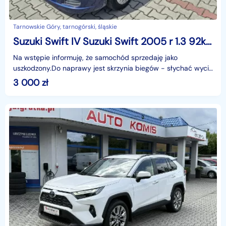
Tarnowskie Góry, tarnogórski, śląskie
Suzuki Swift IV Suzuki Swift 2005 r 1.3 92km
Na wstępie informuję, że samochód sprzedaję jako
uszkodzony.Do naprawy jest skrzynia biegów - słychać wycie
łożysk na biegach 1, 2 i 3. Dodatkowo przy wrzucaniu
3 000
zł