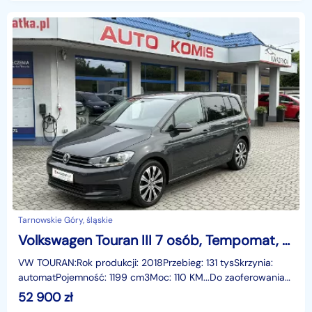
Tarnowskie Góry, śląskie
Volkswagen Touran III 7 osób, Tempomat, Gwarancja
VW TOURAN:Rok produkcji: 2018Przebieg: 131 tysSkrzynia:
automatPojemność: 1199 cm3Moc: 110 KM...Do zaoferowania
mamy VW Touran z 2018 roku , samochód w bardzo d
52 900
zł