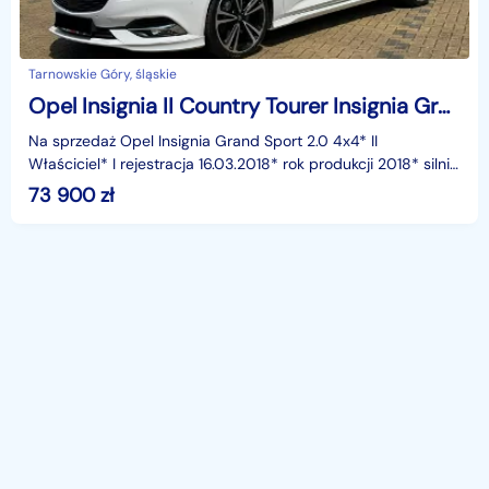
Tarnowskie Góry, śląskie
Opel Insignia II Country Tourer Insignia Grand Sport BDB stan, 4x4, serwisowana, bezwypadkowa
Na sprzedaż Opel Insignia Grand Sport 2.0 4x4* II
Właściciel* I rejestracja 16.03.2018* rok produkcji 2018* silnik
2.0 benzyna , moc 260 KM* przebieg 72.100 km
73 900
zł