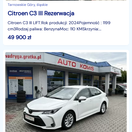
Tarnowskie Góry, śląskie
Citroen C3 III Rezerwacja
Citroen C3 III LIFT:Rok produkcji: 2024Pojemność : 1199
cm3Rodzaj paliwa: BenzynaMoc: 110 KMSkrzynia:
manualPrzebieg: 20 tys...Do zaoferowania mamy Citroena C3
49 900
zł