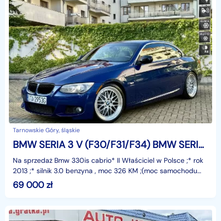
Tarnowskie Góry, śląskie
BMW SERIA 3 V (F30/F31/F34) BMW SERIA 3 330is Cabrio
Na sprzedaż Bmw 330is cabrio* II Właściciel w Polsce ;* rok
2013 ;* silnik 3.0 benzyna , moc 326 KM ;(moc samochodu
podniesiona do 380 HP)* przebieg 157 000 km
69 000
zł