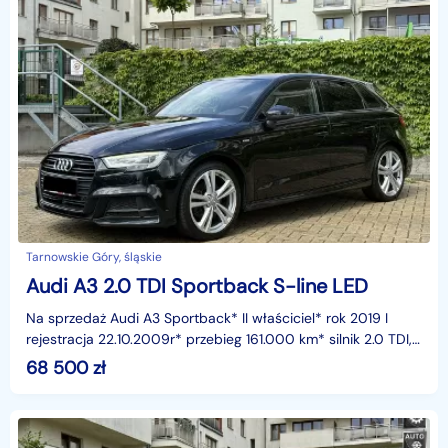
Tarnowskie Góry, śląskie
Audi A3 2.0 TDI Sportback S-line LED
Na sprzedaż Audi A3 Sportback* II właściciel* rok 2019 I
rejestracja 22.10.2009r* przebieg 161.000 km* silnik 2.0 TDI,
moc 150KM* skrzynia automatyczna S-troni
68 500
zł