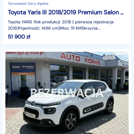
Tarnowskie Góry, śląskie
Toyota Yaris III 2018/2019 Premium Salon Polska,Kamera
Toyota YARIS :Rok produkcji: 2018 ( pierwsza rejestracja
2019)Pojemność: 1496 cm3Moc: 111 KMSkrzynia:
automatPrzebieg: 90.000kmRodzaj Paliwa: Benzyna ...Do zaof
51 900
zł