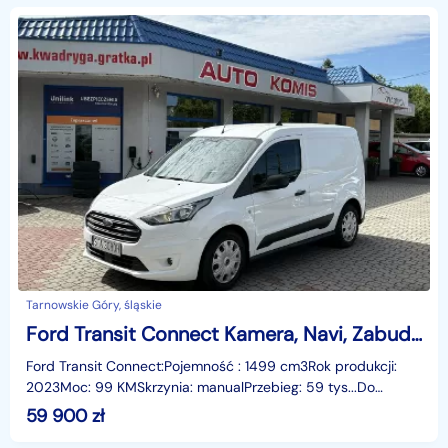
Tarnowskie Góry, śląskie
Ford Transit Connect Kamera, Navi, Zabudowa, Gwarancja FV23%
Ford Transit Connect:Pojemność : 1499 cm3Rok produkcji:
2023Moc: 99 KMSkrzynia: manualPrzebieg: 59 tys...Do
zaoferowania Ford Transit Connect idealnie nadający
59 900
zł