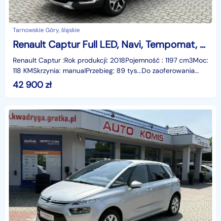
Tarnowskie Góry, śląskie
Renault Captur Full LED, Navi, Tempomat, Pół skóry,Gwarancja
Renault Captur :Rok produkcji: 2018Pojemność : 1197 cm3Moc:
118 KMSkrzynia: manualPrzebieg: 89 tys...Do zaoferowania
mamy Renault Captur z 2018 roku w dwukoloro
42 900
zł