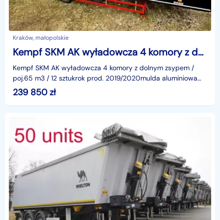
Kraków, małopolskie
Kempf SKM AK wyładowcza 4 komory z dolnym zsypem / poj.65 m3 / 12 sztuk_240303
Kempf SKM AK wyładowcza 4 komory z dolnym zsypem /
poj.65 m3 / 12 sztukrok prod. 2019/2020mulda aluminiowa
podzielona na 4 niezależne komory o łącznej pojemnośc
239 850
zł