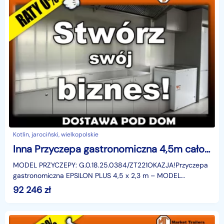
Kotlin, jarociński, wielkopolskie
Inna Przyczepa gastronomiczna 4,5m całoroczna foodtruck fast food wyposażony
MODEL PRZYCZEPY: G.0.18.25.0384/ZT221OKAZJA!Przyczepa
gastronomiczna EPSILON PLUS 4,5 x 2,3 m – MODEL
WYSTAWOWY – OSTATNIA SZTUKA - wyposażona! Włóż
92 246
zł
tylko swój