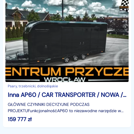
Psary, trzebnicki, dolnośląskie
Inna AP60 / CAR TRANSPORTER / NOWA / RAMPA / 3 OSIOWA / DMC: 3500 KG
GŁÓWNE CZYNNIKI DECYZYJNE PODCZAS
PROJEKTUFunkcjonalnośćAP60 to niezawodne narzędzie w
Twoich rękach. W świecie, gdzie czas ma kluczowe
159 777
zł
znaczenie, liczy się spr