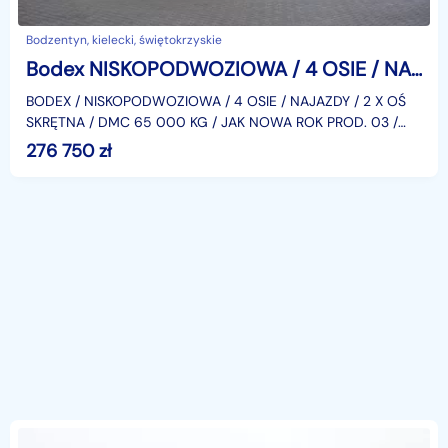
Bodzentyn, kielecki, świętokrzyskie
Bodex NISKOPODWOZIOWA / 4 OSIE / NAJAZDY / 2 X OŚ SKRĘTNA / DMC 65 000 KG JAK NOW
BODEX / NISKOPODWOZIOWA / 4 OSIE / NAJAZDY / 2 X OŚ
SKRĘTNA / DMC 65 000 KG / JAK NOWA ROK PROD. 03 /
2024 NR VIN: SVSNN4000RS000003 4 OSIE, OSIE SAF, ABS,
276 750
zł
HAMU