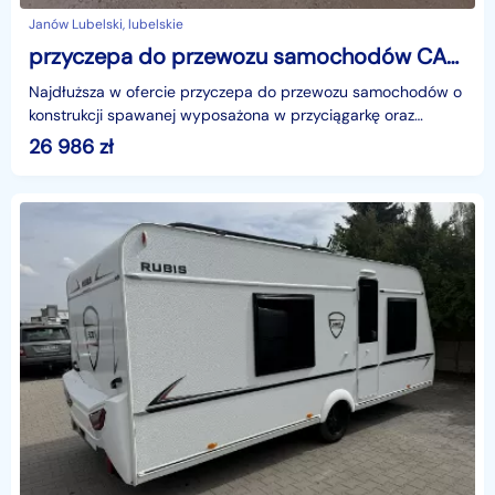
Janów Lubelski, lubelskie
przyczepa do przewozu samochodów CAR DECK PLUS 6021/3 S 2800 DMC TEMARED Car Deck Plus 6021/3 S 2800dmc CAR DECK PLUS 6021/3 S 2800 DMC
Najdłuższa w ofercie przyczepa do przewozu samochodów o
konstrukcji spawanej wyposażona w przyciągarkę oraz
najazdy (2500mm).identyfikator: AKL64BD5Po więcej in
26 986
zł