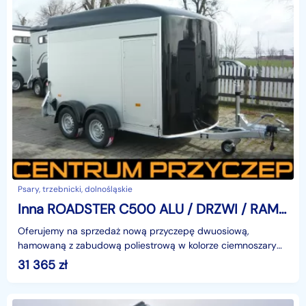
Psary, trzebnicki, dolnośląskie
Inna ROADSTER C500 ALU / DRZWI / RAMPA / DMC: 1100-2000 KG
Oferujemy na sprzedaż nową przyczepę dwuosiową,
hamowaną z zabudową poliestrową w kolorze ciemnoszarym,
ścianami z aluminium oraz drzwiami bocznymi – przyczepa
31 365
zł