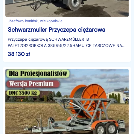
Józefowo, koniński, wielkopolskie
Schwarzmuller Przyczepa ciężarowa
Przyczepa ciężarową SCHWARZMŰLLER 18
PALET2012ROKKOLA 385/55/22,5HAMULCE TARCZOWE NA
PODUSZKACH ABS EBS ZABUDOWA-DŁUGOŚĆ WEW
38 130
zł
7,30WYSOKOŚĆ WE