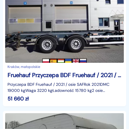
Kraków, małopolskie
Fruehauf Przyczepa BDF Fruehauf / 2021 / osie SAF_247005
Przyczepa BDF Fruehauf / 2021 / osie SAFRok 2021DMC
19000 kgWaga 3220 kgŁadowność 15780 kg2 osie
SAFZawieszenie pneumatyczneUchwyt na koło
51 660
zł
zapasoweStan technicz