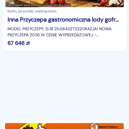
Kotlin, jarociński, wielkopolskie
Inna Przyczepa gastronomiczna lody gofry 3.5m całoroczna gotowy biznes + gratis!
MODEL PRZYCZEPY: G.18.25.0641/ZT222OKAZJA! NOWA
PRZYCZEPA 2026 W CENIE WYPRZEDAŻOWEJ –
OSZCZĘDZAJ NA STARCIE!Dlaczego warto? To fabrycznie
67 646
zł
nowa przyczepa gastro