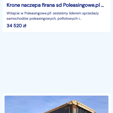
Krone naczepa firana sd Poleasingowe.pl BZ Krone sd sd Poleasingowe.pl BZ
Witajcie w Poleasingowe.pl! Jesteśmy liderem sprzedaży
samochodów poleasingowych, poflotowych i
powindykacyjnych.Mamy dla was świetną okazję! Zobaczcie
34 520
zł
KRONE SD