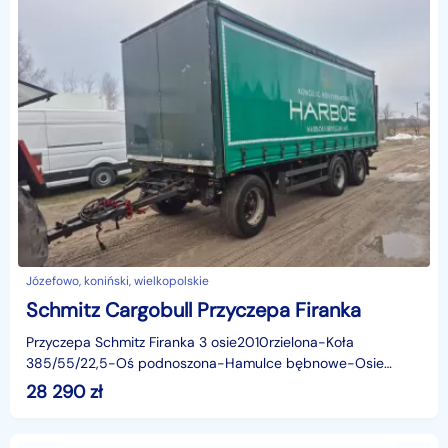
Józefowo, koniński, wielkopolskie
Schmitz Cargobull Przyczepa Firanka
Przyczepa Schmitz Firanka 3 osie2010rzielona-Koła
385/55/22,5-Oś podnoszona-Hamulce bębnowe-Osie
BPW-Nadaje się pod wywrot i do lasu-Długość 7,40m-
28 290
zł
Sprowadzona-K