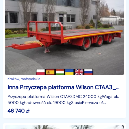
Kraków, małopolskie
Inna Przyczepa platforma Wilson CTAA3_243940
Przyczepa platforma Wilson CTAA3DMC 24000 kgWaga ok.
5000 kgŁadowność ok. 19000 kg3 osiePierwsza oś
podnoszonaZawieszenie pneumatyczneHamulce
46 740
zł
bębnoweMocowania p