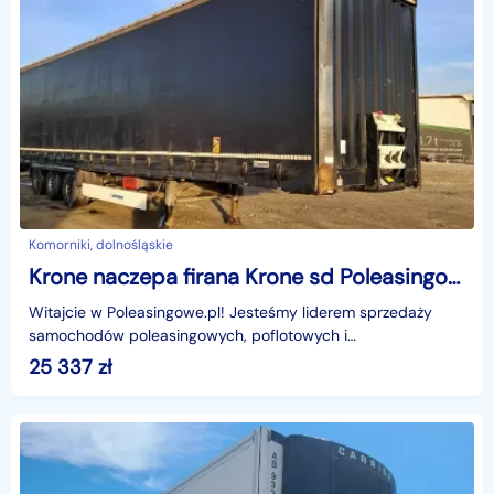
Komorniki, dolnośląskie
Krone naczepa firana Krone sd Poleasingowe.pl Krone sd Krone sd Poleasingowe.pl
Witajcie w Poleasingowe.pl! Jesteśmy liderem sprzedaży
samochodów poleasingowych, poflotowych i
powindykacyjnych.Mamy dla was świetną okazję! Zobaczcie
25 337
zł
KRONE SD