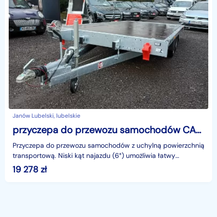
Janów Lubelski, lubelskie
przyczepa do przewozu samochodów CARKEEPER 4021/2 S 1400 DMC TEMARED CARKEEPER 4021/2 1.4 DMC CARKEEPER 4021/2 S 1400 DMC
Przyczepa do przewozu samochodów z uchylną powierzchnią
transportową. Niski kąt najazdu (6°) umożliwia łatwy
załadunek pojazdów z niskim zawieszeniem. Najazdy s
19 278
zł