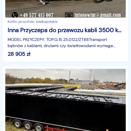
Kotlin, jarociński, wielkopolskie
Inna Przyczepa do przewozu kabli 3500 kg profesjonalna ciężarowa kablówka
MODEL PRZYCZEPY: TOP.G.15.25.0122/ZT88Transport
bębnów z kablami, drutami czy światłowodami wymaga
sprzętu, który łączy stabilność, bezpieczeństwo i trwałość. W
28 905
zł