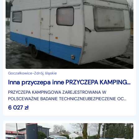
Goczałkowice-Zdrój, śląskie
Inna przyczepa inne PRZYCZEPA KAMPINGOWA VAT 23 % SAURE SASSENBERG PRZYCZEPA KAMPINGOWA VAT 23 %
PRZYCZEPA KAMPINGOWA ZAREJESTROWANA W
POLSCEWAŻNE BADANIE TECHNICZNEUBEZPIECZENIE OC
AKTUALNE PODANA CENA TO CENA NETTOidentyfikator:
6 027
zł
AKL64BDK