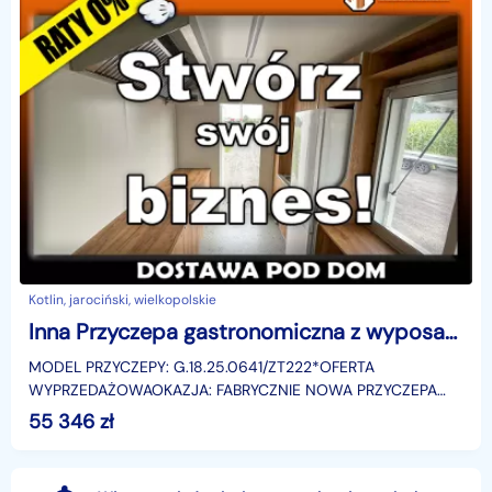
Kotlin, jarociński, wielkopolskie
Inna Przyczepa gastronomiczna z wyposażeniem 3.5 m meble prąd biznes food truck
MODEL PRZYCZEPY: G.18.25.0641/ZT222*OFERTA
WYPRZEDAŻOWAOKAZJA: FABRYCZNIE NOWA PRZYCZEPA
GASTRONOMICZNA Z WYPOSAŻENIEM 2026 – TWOJA
55 346
zł
WIZJA, NASZA TECHNOLOGIA!To