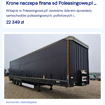
Krone naczepa firana sd Poleasingowe.pl BZ Krone sd sd Poleasingowe.pl BZ
Witajcie w Poleasingowe.pl! Jesteśmy liderem sprzedaży
samochodów poleasingowych, poflotowych i
powindykacyjnych.Mamy dla was świetną okazję! Zobaczcie
22 349
zł
KRONE SD
Komorniki, dolnośląskie