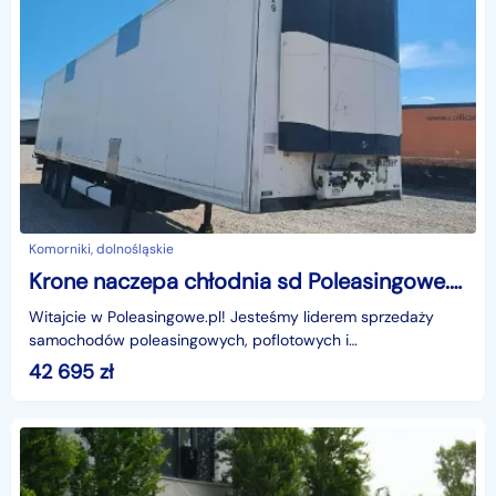
Komorniki, dolnośląskie
Krone naczepa chłodnia sd Poleasingowe.pl BZ Krone sd sd Poleasingowe.pl BZ
Witajcie w Poleasingowe.pl! Jesteśmy liderem sprzedaży
samochodów poleasingowych, poflotowych i
powindykacyjnych.Mamy dla was świetną okazję! Zobaczcie
42 695
zł
KRONE SD