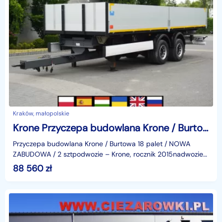
Kraków, małopolskie
Krone Przyczepa budowlana Krone / Burtowa 18 palet / NOWA ZABUDOWA/ 2 szt_247220
Przyczepa budowlana Krone / Burtowa 18 palet / NOWA
ZABUDOWA / 2 sztpodwozie – Krone, rocznik 2015nadwozie
– nowa zabudowa burtowa (w ogóle nie używana)DMC : 18
88 560
zł