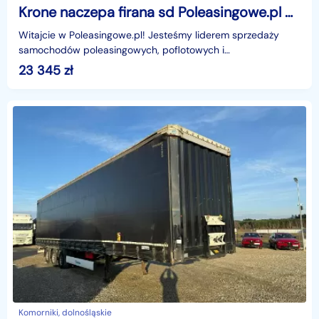
Krone naczepa firana sd Poleasingowe.pl BZ Krone sd sd Poleasingowe.pl BZ
Witajcie w Poleasingowe.pl! Jesteśmy liderem sprzedaży
samochodów poleasingowych, poflotowych i
powindykacyjnych.Mamy dla was świetną okazję! Zobaczcie
23 345
zł
KRONE SD
Komorniki, dolnośląskie