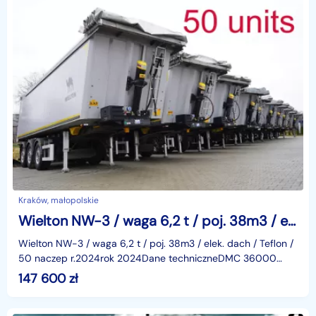
Kraków, małopolskie
Wielton NW-3 / waga 6,2 t / poj. 38m3 / elek. dach / Teflon/ 50 szt r.2024_242025
Wielton NW-3 / waga 6,2 t / poj. 38m3 / elek. dach / Teflon /
50 naczep r.2024rok 2024Dane techniczneDMC 36000
kgMasa 6200 kgładowność 29800 kgPojemność 38m3mul
147 600
zł