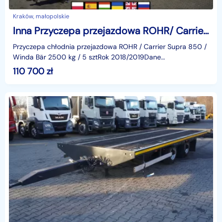
Kraków, małopolskie
Inna Przyczepa przejazdowa ROHR/ Carrier Supra 850/ Winda Bär 2,5t/ 5 szt_244800
Przyczepa chłodnia przejazdowa ROHR / Carrier Supra 850 /
Winda Bär 2500 kg / 5 sztRok 2018/2019Dane
techniczneDMC 18000 kgWaga 7020 kgŁadowność 10980
110 700
zł
kg2 Osie