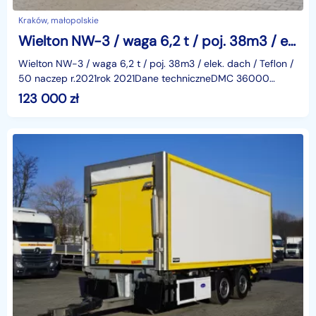
Kraków, małopolskie
Wielton NW-3 / waga 6,2 t / poj. 38m3 / elek. dach/ Teflon / 50 szt/ 2021_246011
Wielton NW-3 / waga 6,2 t / poj. 38m3 / elek. dach / Teflon /
50 naczep r.2021rok 2021Dane techniczneDMC 36000
kgMasa 6200 kgładowność 29800 kgPojemność 38m3mul
123 000
zł