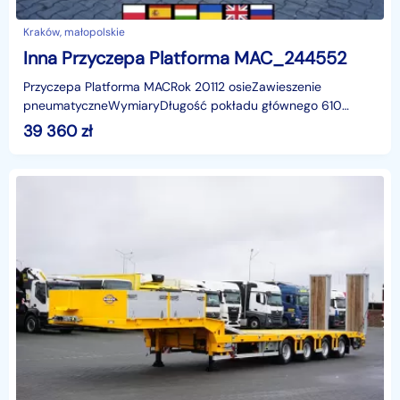
Kraków, małopolskie
Inna Przyczepa Platforma MAC_244552
Przyczepa Platforma MACRok 20112 osieZawieszenie
pneumatyczneWymiaryDługość pokładu głównego 610
cmDługość w stanie rozciągniętym 760 cmSzerokość 253
39 360
zł
cmWysokość