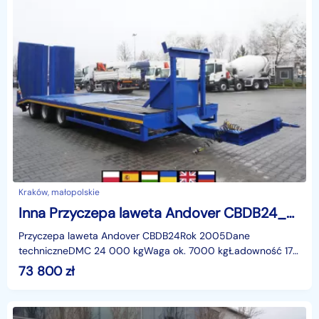
Kraków, małopolskie
Inna Przyczepa laweta Andover CBDB24_244329
Przyczepa laweta Andover CBDB24Rok 2005Dane
techniczneDMC 24 000 kgWaga ok. 7000 kgŁadowność 17
000 kgOpony 215/75 R 17.5Zawieszenie
73 800
zł
pneumatyczneWymiary platfor