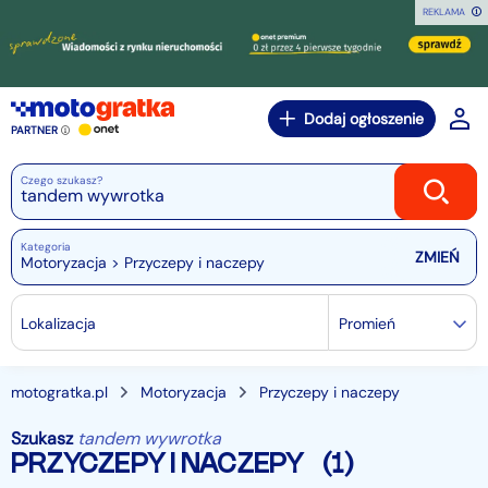
REKLAMA
Dodaj ogłoszenie
PARTNER
Czego szukasz?
Kategoria
Motoryzacja > Przyczepy i naczepy
Lokalizacja
Promień
motogratka.pl
Motoryzacja
Przyczepy i naczepy
Szukasz
tandem wywrotka
PRZYCZEPY I NACZEPY
(1)