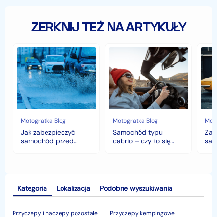
ZERKNIJ TEŻ NA ARTYKUŁY
Jak
Samochód
Zab
zabezpieczyć
typu
sam
samochód
cabrio
czyli
przed
–
hist
jesiennymi
czy
war
chłodami
to
fort
i
się
deszczem?
opłaca
w
Motogratka Blog
Motogratka Blog
Moto
polskim
Jak zabezpieczyć
Samochód typu
Zab
klimacie?
samochód przed
cabrio – czy to się
sam
jesiennymi chłodami i
opłaca w polskim
his
deszczem?
klimacie?
Kategoria
Lokalizacja
Podobne wyszukiwania
Przyczepy i naczepy pozostałe
Przyczepy kempingowe