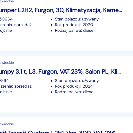
owieckie
Citroen Jumper L2H2, Furgon, 30, Klimatyzacja, Kamera, Drzwi 270°,
250664
Stan pojazdu: używany
szenia: sprzedaż
Rok produkcji: 2020
ji: nie
Rodzaj paliwa: diesel
owieckie
Citroen Jumpy 3.1 t, L3, Furgon, VAT 23%, Salon PL, Klimatyzacja, Kamera,
27364
Stan pojazdu: używany
szenia: sprzedaż
Rok produkcji: 2024
ji: nie
Rodzaj paliwa: diesel
owieckie