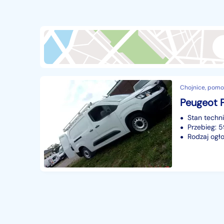
Przyczepy i naczepy
428
Części samochodowe
14656
Części motocyklowe
1
Pojazdy specjalistyczne
172
Sprzęt wodny
60
Chojnice, pomo
Pozostałe
1065
Peugeot 
Stan techn
Przebieg: 
Rodzaj ogło