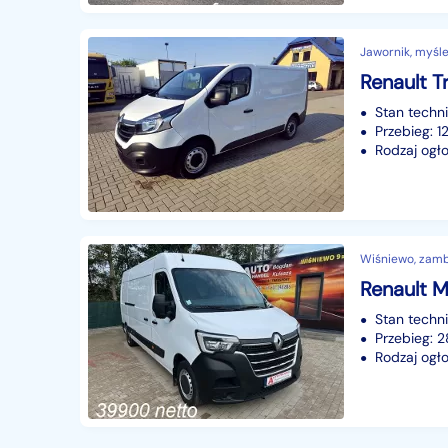
Jawornik, myśle
Renault T
Stan techn
Przebieg: 
Rodzaj ogło
Wiśniewo, zamb
Renault 
Stan techn
Przebieg:
Rodzaj ogło