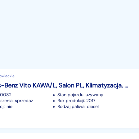
owieckie
Mercedes-Benz Vito KAWA/L, Salon PL, Klimatyzacja, 2 EU palety
170082
Stan pojazdu: używany
szenia: sprzedaż
Rok produkcji: 2017
ji: nie
Rodzaj paliwa: diesel