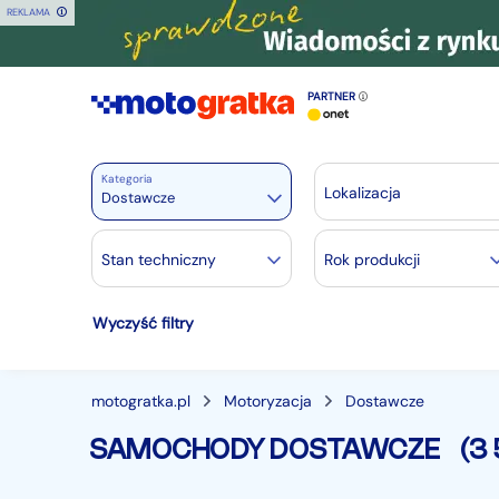
REKLAMA
PARTNER
Kategoria
Lokalizacja
Dostawcze
Motoryzacja
Stan techniczny
Rok produkcji
Wszystkie w Motoryzacja
Wyczyść filtry
Osobowe
28385
Motocykle
889
Dostawcze
3544
motogratka.pl
Motoryzacja
Dostawcze
Ciężarowe
740
SAMOCHODY DOSTAWCZE
(3
Autobusy
167
Maszyny budowlane
824