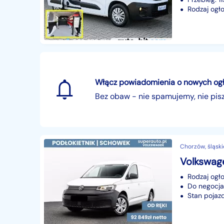
Rodzaj ogło
Włącz powiadomienia o nowych ogłos
Bez obaw - nie spamujemy, nie pi
Chorzów, śląski
Volkswag
Rodzaj ogło
Do negocjac
Stan pojaz