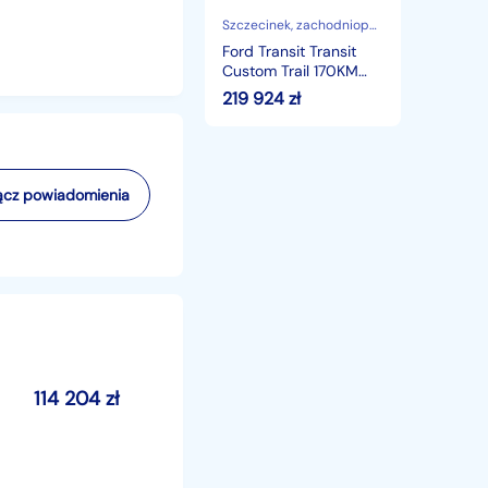
Full
Opcja
Szczecinek
, zachodniopomorskie
6-
Ford Transit Transit
osob.
Custom Trail 170KM
Od
4x4 Full Opcja 6-
219 924
zł
ręki
osob. Od ręki ! 2498 zł
!
2498
zł
cz powiadomienia
114 204
zł