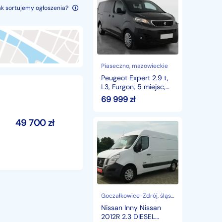
Expert
ak sortujemy ogłoszenia?
2.9
t,
L3,
Furgon,
5
miejsc,
VAT
Piaseczno
, mazowieckie
23%,
Peugeot Expert 2.9 t,
Salon
L3, Furgon, 5 miejsc,
PL,
VAT 23%, Salon PL,
69 999
zł
Automat
Automat EAT8,
EAT8,
49 700
zł
Nissan
Inny
Nissan
2012R
2.3
DIESEL
125KM
STAN
BDB
Goczałkowice-Zdrój
, śląskie
Nissan Inny Nissan
2012R 2.3 DIESEL