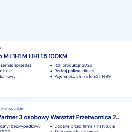
e
o M L1H1 M L1H1 1.5 100KM
szenia: sprzedaż
Rok produkcji: 2026
ji: nie
Rodzaj paliwa: diesel
du: nowy
Pojemność silnika [cm3]: 1499
i, wielkopolskie
Peugeot Partner 3 osobowy Warsztat Przetwornica 230V Hak /www.auto-hit.com/
iczny: bezwypadkowy
Dodane przez: firma / instytucja
115900
Stan pojazdu: używany