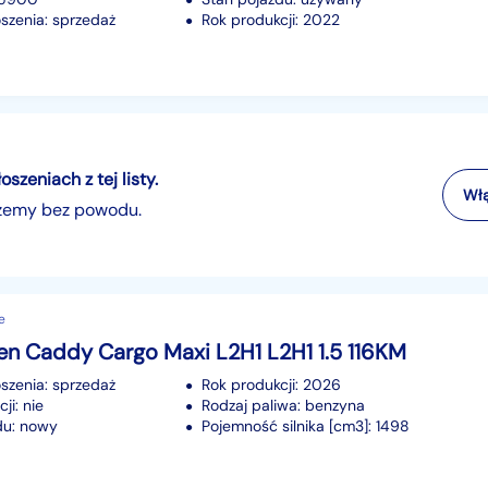
szenia: sprzedaż
Rok produkcji: 2022
zeniach z tej listy.
Włą
szemy bez powodu.
e
en Caddy Cargo Maxi L2H1 L2H1 1.5 116KM
szenia: sprzedaż
Rok produkcji: 2026
ji: nie
Rodzaj paliwa: benzyna
du: nowy
Pojemność silnika [cm3]: 1498