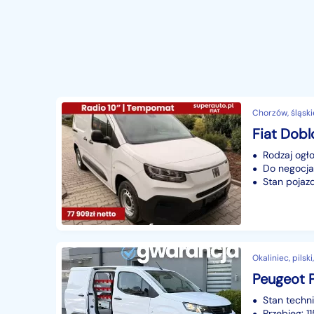
Chorzów, śląski
Fiat Dobl
Rodzaj ogło
Do negocjac
Stan pojaz
Okaliniec, pilsk
Stan techn
Przebieg: 