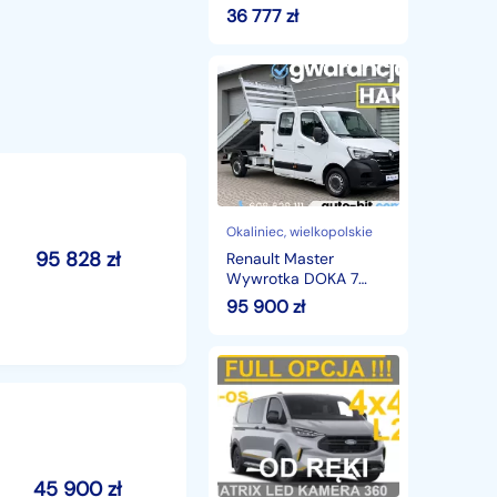
125KM STAN BDB
36 777
zł
Renault
Master
Wywrotka
DOKA
7
osobowy
Brygadowy
145KM
*57.000km/www.auto-
Okaliniec
, wielkopolskie
hit.com
95 828
zł
Renault Master
Wywrotka DOKA 7
osobowy Brygadowy
95 900
zł
145KM
*57.000km/www.auto-
hit.com
Ford
Transit
Transit
Custom
Trail
170KM
4x4
45 900
zł