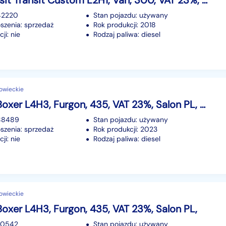
Ford Transit Transit Custom L2H1, Van, 300, VAT 23%, Salon PL, Klimatyzacja, Tem
142220
Stan pojazdu: używany
szenia: sprzedaż
Rok produkcji: 2018
ji: nie
Rodzaj paliwa: diesel
owieckie
Peugeot Boxer L4H3, Furgon, 435, VAT 23%, Salon PL, Klimatyzacja, Tempomat,
188489
Stan pojazdu: używany
szenia: sprzedaż
Rok produkcji: 2023
ji: nie
Rodzaj paliwa: diesel
owieckie
oxer L4H3, Furgon, 435, VAT 23%, Salon PL,
170542
Stan pojazdu: używany