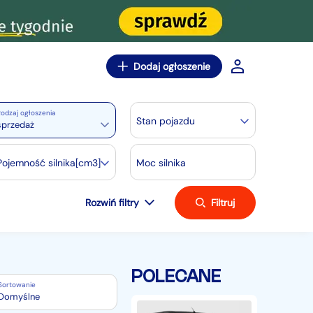
Dodaj ogłoszenie
odzaj ogłoszenia
Stan pojazdu
sprzedaż
Pojemność silnika[cm3]
Moc silnika
Rozwiń filtry
Filtruj
POLECANE
Sortowanie
Domyślne
Peugeot