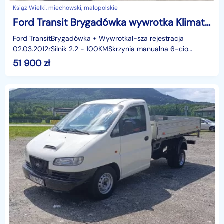
Książ Wielki, miechowski, małopolskie
Ford Transit Brygadówka wywrotka Klimatyzacja Dubel hak kiper doka Tranzit
Ford TransitBrygadówka + WywrotkaI-sza rejestracja
02.03.2012rSilnik 2.2 - 100KMSkrzynia manualna 6-cio
biegowaOryginalny, niski przebieg 159.700kmKlimatyzacja,
51 900
zł