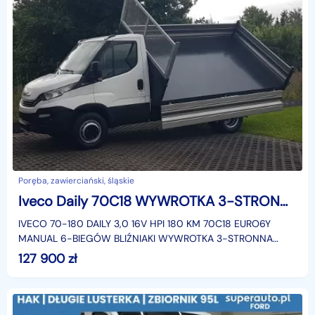
Poręba, zawierciański, śląskie
Iveco Daily 70C18 WYWROTKA 3-STRONNA KIPER 3,60x2,20 BLIŹNIAKI 7TON KLIMA HAK
IVECO 70-180 DAILY 3,0 16V HPI 180 KM 70C18 EURO6Y
MANUAL 6-BIEGÓW BLIŹNIAKI WYWROTKA 3-STRONNA
KIPER 3,60x2,20 KLIMATYZACJA DOPUSZCZALNA MASA
127 900
zł
CAŁKOWITA DMC: 70