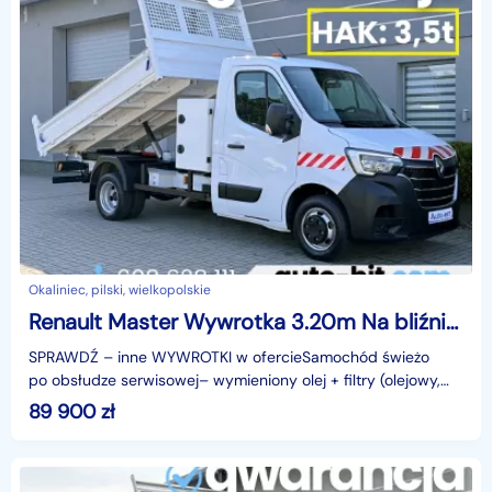
Okaliniec, pilski, wielkopolskie
Renault Master Wywrotka 3.20m Na bliźniakach Hak:3.5t 83.600km /www.auto-hit.com/
SPRAWDŹ – inne WYWROTKI w ofercieSamochód świeżo
po obsłudze serwisowej– wymieniony olej + filtry (olejowy,
powietrza, paliwa, kabinowy).Renault
89 900
zł