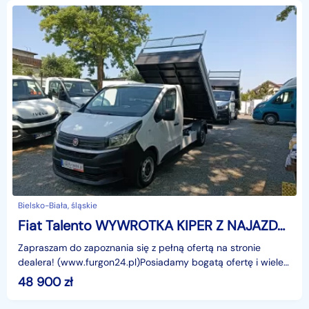
Bielsko-Biała, śląskie
Fiat Talento WYWROTKA KIPER Z NAJAZDAMI NR 903
Zapraszam do zapoznania się z pełną ofertą na stronie
dealera! (www.furgon24.pl)Posiadamy bogatą ofertę i wiele
podobnych modeli.W ofercie około 50 aut.ZAPRASZA
48 900
zł