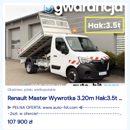
Okaliniec, pilski, wielkopolskie
Renault Master Wywrotka 3.20m Hak:3.5t 2022r *52.100km /www.auto-hit.com/
⫸ PEŁNA OFERTA: www.auto-hit.com ⫷----------------
-2szt. w ofercie!----------------- -------------------
-------------------------------------------------
107 900
zł
---Samo