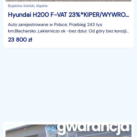
Bujaków, bielski, śląskie
Hyundai H200 F-VAT 23%*KIPER/WYWROTKA* Hyundai H200 *2.5d -99KM*HAK-VAT-2*
Auto zarejestrowane w Polsce. Przebieg 243 tys
km.Blacharsko ,Lakierniczo ok -bez dziur. Od góry bez korozji.
Od spodu ładny czarny zakonserwowany.Ram
23 800
zł