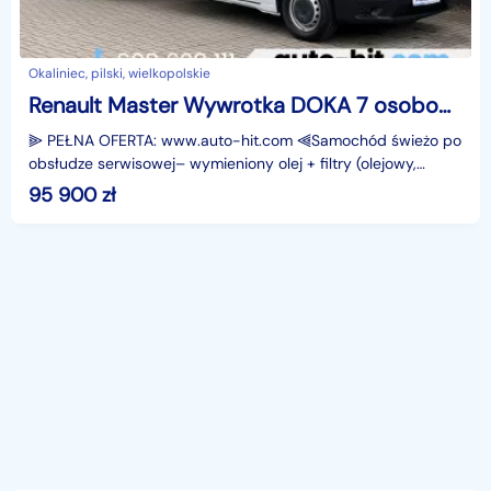
Okaliniec, pilski, wielkopolskie
Renault Master Wywrotka DOKA 7 osobowy Brygadowy 145KM *57.000km/www.auto-hit.com
⫸ PEŁNA OFERTA: www.auto-hit.com ⫷Samochód świeżo po
obsłudze serwisowej– wymieniony olej + filtry (olejowy,
powietrza, kabinowy, paliwa).Renault Master Doka Wy
95 900
zł