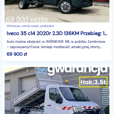
Wiśniewo, zambrowski, podlaskie
Iveco 35 c14 2020r 2.3D 136KM Przebieg: 123tyś km
Auto można obejrzeć w WIŚNIEWIE 9B, w pobliżu Zambrowa
– zapraszamy!Cena: Istnieje możliwość atrakcyjnej oferty
eksportowej – skontaktuj się, by dowiedzieć się
69 900
zł