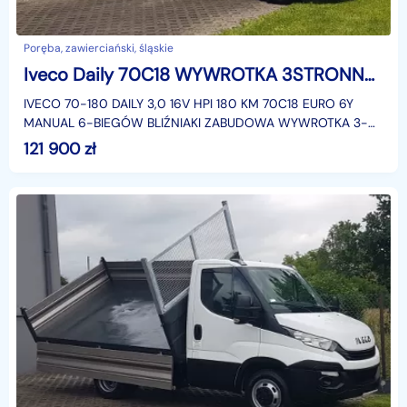
Poręba, zawierciański, śląskie
Iveco Daily 70C18 WYWROTKA 3STRONNA KIPER 4,0x2,2 BLIŹNIAKI 7TON KLIMA HAK MANUAL
IVECO 70-180 DAILY 3,0 16V HPI 180 KM 70C18 EURO 6Y
MANUAL 6-BIEGÓW BLIŹNIAKI ZABUDOWA WYWROTKA 3-
STRONNA 4,00x2,20 KIPER KLIMATYZACJA HAK-3,5 TONY
121 900
zł
DOPUSZCZALNA