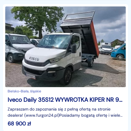
Bielsko-Biała, śląskie
Iveco Daily 35S12 WYWROTKA KIPER NR 906
Zapraszam do zapoznania się z pełną ofertą na stronie
dealera! (www.furgon24.pl)Posiadamy bogatą ofertę i wiele
podobnych modeli.W ofercie około 50 aut.ZAPRASZA
68 900
zł