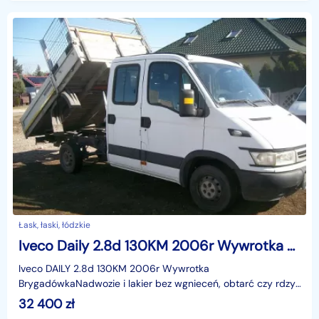
Łask, łaski, łódzkie
Iveco Daily 2.8d 130KM 2006r Wywrotka Brygadówka
Iveco DAILY 2.8d 130KM 2006r Wywrotka
BrygadówkaNadwozie i lakier bez wgnieceń, obtarć czy rdzy,
/ posiada normalne nieduże ślady użytkowania/, silnik nie
32 400
zł
myty