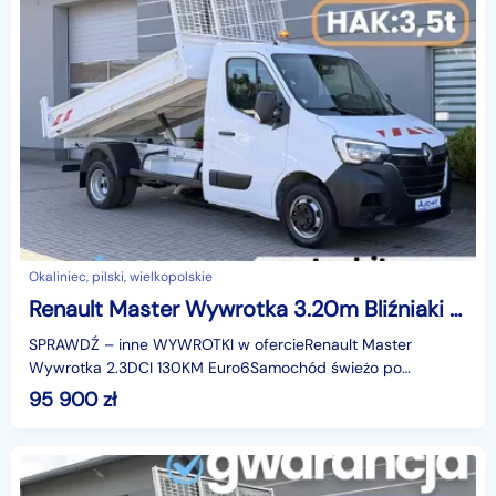
Okaliniec, pilski, wielkopolskie
Renault Master Wywrotka 3.20m Bliźniaki Hak:3.5t *101.100km /www.auto-hit.com/
SPRAWDŹ – inne WYWROTKI w ofercieRenault Master
Wywrotka 2.3DCI 130KM Euro6Samochód świeżo po
obsłudze serwisowej– wymieniony olej + filtry (olejowy,
95 900
zł
powietrza,