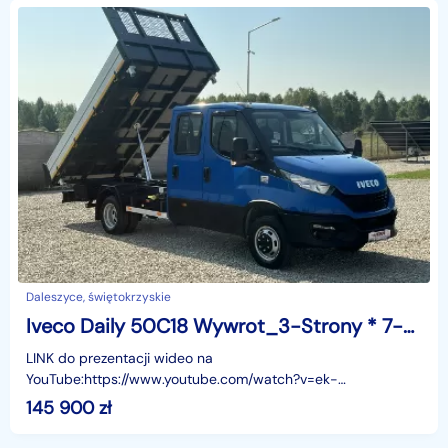
Daleszyce, świętokrzyskie
Iveco Daily 50C18 Wywrot_3-Strony * 7-osob. * HAK * Gwarancja * 3.0/180KM *
LINK do prezentacji wideo na
YouTube:https://www.youtube.com/watch?v=ek-
j5e6fSbwSprzedam IVECO DAILY 50C18 Wywro_3-
145 900
zł
StronyZabudowa Wywrot 3-stronny firmy Włoskie