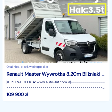
Okaliniec, pilski, wielkopolskie
Renault Master Wywrotka 3.20m Bliźniaki Hak:3.5t 2023r 53.300km /www.auto-hit.com
⫸ PEŁNA OFERTA: www.auto-hit.com ⫷-----------------
-------------------------------------------------
-----Samochód świeżo po obsłudze serwisowej–
109 900
zł
wymieniony olej