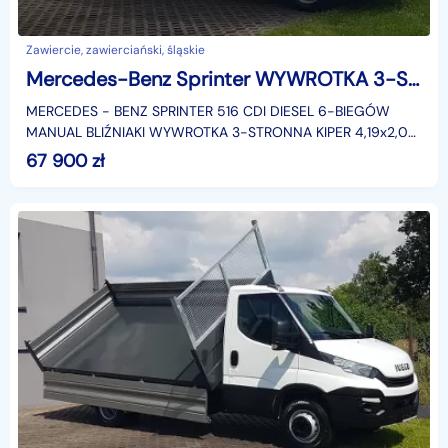
Zawiercie, zawierciański, śląskie
Mercedes-Benz Sprinter WYWROTKA 3-STRONNA BLIŹNIAKi 4,19x2,04 KIPER KLIMA 516 CDI
MERCEDES - BENZ SPRINTER 516 CDI DIESEL 6-BIEGÓW
MANUAL BLIŹNIAKI WYWROTKA 3-STRONNA KIPER 4,19x2,04
KLIMATYZACJA DMC: 3500 KG KATEGORIA PRAWA JAZDY
67 900
zł
"B".Rodzaj