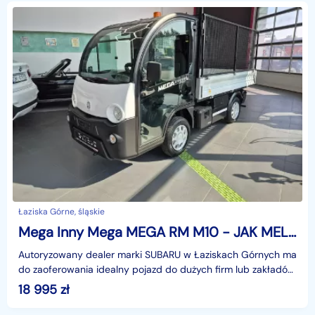
Łaziska Górne, śląskie
Mega Inny Mega MEGA RM M10 - JAK MELEX - WYWROTKA - POJAZD KOMUNALNY
Autoryzowany dealer marki SUBARU w Łaziskach Górnych ma
do zaoferowania idealny pojazd do dużych firm lub zakładów
do transportu różnych rzeczy, jest to zabudow
18 995
zł