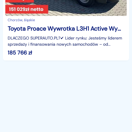
Chorzów, śląskie
Toyota Proace Wywrotka L3H1 Active Wywrotka L3H1 Active 2.2 140 KM
DLACZEGO SUPERAUTO.PL?✔ Lider rynku: Jesteśmy liderem
sprzedaży i finansowania nowych samochodów – od
osobowych, przez dostawcze, po segment premium.✔
185 766
zł
Zaufanie