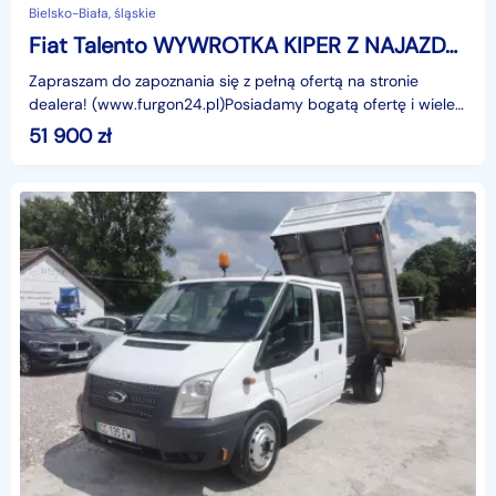
Bielsko-Biała, śląskie
Fiat Talento WYWROTKA KIPER Z NAJAZDAMI NR 910
Zapraszam do zapoznania się z pełną ofertą na stronie
dealera! (www.furgon24.pl)Posiadamy bogatą ofertę i wiele
podobnych modeli.W ofercie około 50 aut.ZAPRASZA
51 900
zł