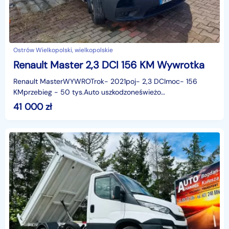
Ostrów Wielkopolski, wielkopolskie
Renault Master 2,3 DCI 156 KM Wywrotka
Renault MasterWYWROTrok- 2021poj- 2,3 DCImoc- 156
KMprzebieg - 50 tys.Auto uszkodzoneświeżo
sprowadzoneWięcej informacji udzielę
41 000
zł
telefonicznieOFERUJEMY:- Sprzed