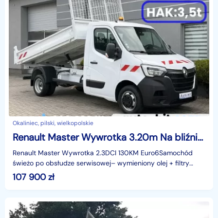
Okaliniec, pilski, wielkopolskie
Renault Master Wywrotka 3.20m Na bliźniakach Hak:3.5t 60.500km /www.auto-hit.com/
Renault Master Wywrotka 2.3DCI 130KM Euro6Samochód
świeżo po obsłudze serwisowej– wymieniony olej + filtry
(olejowy, powietrza, paliwa, kabinowy).Data pierwszej
107 900
zł