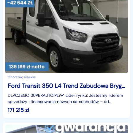
Chorzów, śląskie
Ford Transit 350 L4 Trend Zabudowa Brygadowa + Wywrotka RWD 350 L4 Trend Zabudowa
DLACZEGO SUPERAUTO.PL?✔ Lider rynku: Jesteśmy liderem
sprzedaży i finansowania nowych samochodów – od
osobowych, przez dostawcze, po segment premium.✔
171 215
zł
Zaufanie