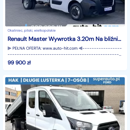
Okaliniec, pilski, wielkopolskie
Renault Master Wywrotka 3.20m Na bliźniakach Hak:3.5t *92.100km/www.auto-hit.com/
⫸ PEŁNA OFERTA: www.auto-hit.com ⫷-----------------
-------------------------------------------------
-----Samochód świeżo po obsłudze serwisowej–
99 900
zł
wymieniony olej