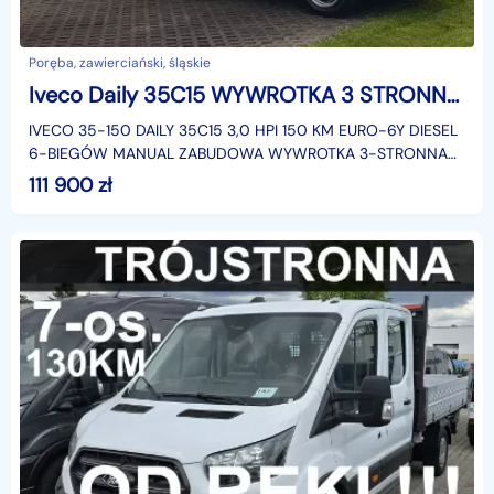
Poręba, zawierciański, śląskie
Iveco Daily 35C15 WYWROTKA 3 STRONNA KIPER 3,20x2,06 BLIŹNIAKI KLIMA MANULA HAK
IVECO 35-150 DAILY 35C15 3,0 HPI 150 KM EURO-6Y DIESEL
6-BIEGÓW MANUAL ZABUDOWA WYWROTKA 3-STRONNA
3,20x2,06 KIPER KLIMATYZACJA BLIŹNIAKI DMC: 3500 KG
111 900
zł
HAK-3,5 T