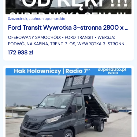
Szczecinek, zachodniopomorskie
Ford Transit Wywrotka 3-stronna 2800 x 2200 7-osob. Super Cena od ręk i!!
OFEROWANY SAMOCHÓD: • FORD TRANSIT • WERSJA:
PODWÓJNA KABINA, TREND 7-OS, WYWROTKA 3-STRONNA
2800X2200 • SILNIK: 2.0 EcoBlue 130KM LDT M6 RWD 350
172 938
zł
L3 • SKRZYNIA: