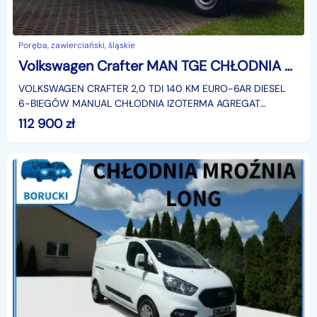
Poręba, zawierciański, śląskie
Volkswagen Crafter MAN TGE CHŁODNIA AGREGAT FUNKCJA GRZANIA IZOTERMA ZANOTTI
VOLKSWAGEN CRAFTER 2,0 TDI 140 KM EURO-6AR DIESEL
6-BIEGÓW MANUAL CHŁODNIA IZOTERMA AGREGAT
ZANOTTI Z350 + FUNKCJA GRZANIA BLASZAK VAN FURGON
112 900
zł
DŁUGI WYSOKI KLIMA