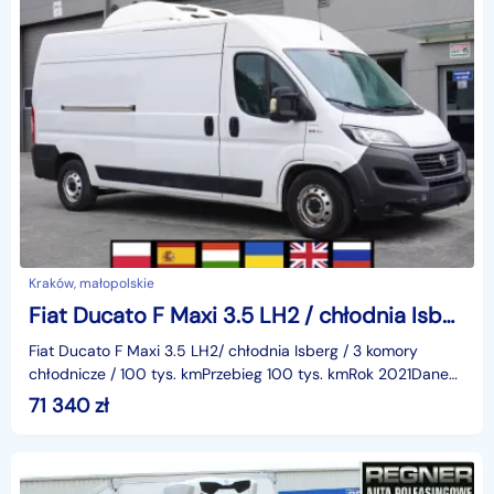
Kraków, małopolskie
Fiat Ducato F Maxi 3.5 LH2 / chłodnia Isberg / 3 komory chłodnicze / 258389
Fiat Ducato F Maxi 3.5 LH2/ chłodnia Isberg / 3 komory
chłodnicze / 100 tys. kmPrzebieg 100 tys. kmRok 2021Dane
techniczneEuro 6AdblueMoc 160 KMRozstaw osi 403
71 340
zł