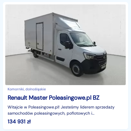
Komorniki, dolnośląskie
Renault Master Poleasingowe.pl BZ
Witajcie w Poleasingowe.pl! Jesteśmy liderem sprzedaży
samochodów poleasingowych, poflotowych i
powindykacyjnych.Mamy dla was świetną okazję! Zobaczcie
134 931
zł
RENAULT