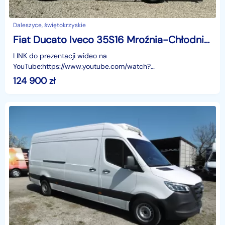
Daleszyce, świętokrzyskie
Fiat Ducato Iveco 35S16 Mroźnia-Chłodnia -29/+20*C + Sieć_230V * GWARANCJA *
LINK do prezentacji wideo na
YouTube:https://www.youtube.com/watch?
v=ZTSNAFdVPx8Sprzedam Iveco Daily 35S16
124 900
zł
2.3/160KMMroźnia-Chłodnia - 29 *C / + 20 *C + Sieć_23