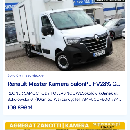
Sokołów, mazowieckie
Renault Master Kamera SalonPL FV23% Chłodnia/Mroźnia -20°C Zanotti 230V 145KM
REGNER SAMOCHODY POLEASINGOWESokołów k/Janek ul.
Sokołowska 61 (10km od Warszawy)Tel: 784-500-600 784-
122-122Godziny otwarcia:Poniedziałek - Piątek: 09:00 - 18:
109 899
zł