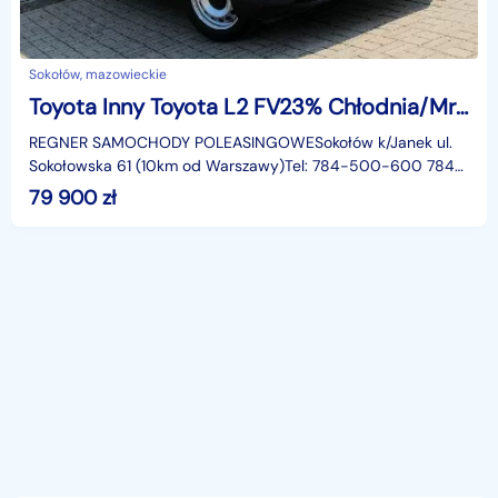
Sokołów, mazowieckie
Toyota Inny Toyota L2 FV23% Chłodnia/Mroźnia Zanotti -20°C SalonPL
REGNER SAMOCHODY POLEASINGOWESokołów k/Janek ul.
Sokołowska 61 (10km od Warszawy)Tel: 784-500-600 784-
122-122Godziny otwarcia:Poniedziałek - Piątek: 09:00 - 18:
79 900
zł