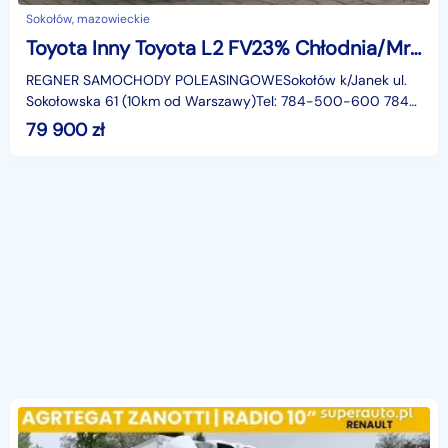
Sokołów, mazowieckie
Toyota Inny Toyota L2 FV23% Chłodnia/Mroźnia Zanotti -20°C SalonPL
REGNER SAMOCHODY POLEASINGOWESokołów k/Janek ul.
Sokołowska 61 (10km od Warszawy)Tel: 784-500-600 784-
122-122Godziny otwarcia:Poniedziałek - Piątek: 09:00 - 18:
79 900
zł