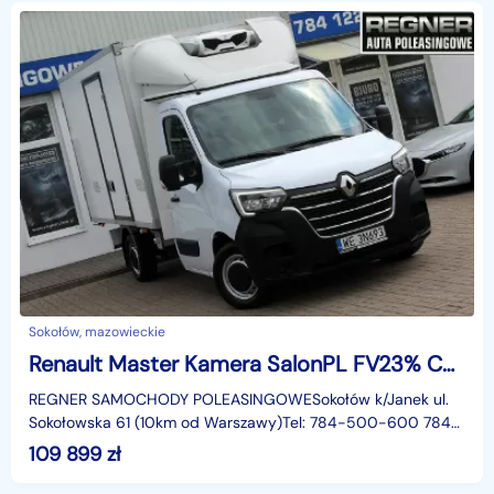
Sokołów, mazowieckie
Renault Master Kamera SalonPL FV23% Chłodnia/Mroźnia -20°C Zanotti 230V 145KM
REGNER SAMOCHODY POLEASINGOWESokołów k/Janek ul.
Sokołowska 61 (10km od Warszawy)Tel: 784-500-600 784-
122-122Godziny otwarcia:Poniedziałek - Piątek: 09:00 - 18:
109 899
zł