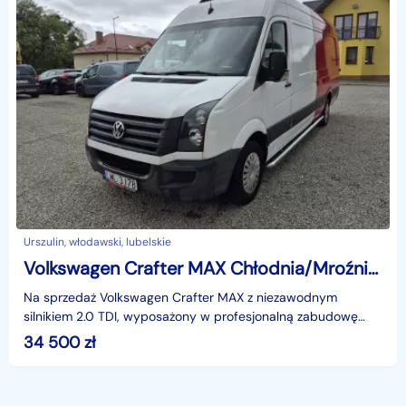
Urszulin, włodawski, lubelskie
Volkswagen Crafter MAX Chłodnia/Mroźnia 2.0 TDI Klimatyzacja 2014 rok zadbany
Na sprzedaż Volkswagen Crafter MAX z niezawodnym
silnikiem 2.0 TDI, wyposażony w profesjonalną zabudowę
chłodniczą z agregatem Carrier Transicold. Samochód idea
34 500
zł