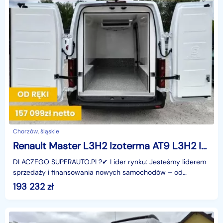
Chorzów, śląskie
Renault Master L3H2 Izoterma AT9 L3H2 Izoterma AT9 2.0 170KM
DLACZEGO SUPERAUTO.PL?✔ Lider rynku: Jesteśmy liderem
sprzedaży i finansowania nowych samochodów – od
osobowych, przez dostawcze, po segment premium.✔
193 232
zł
Zaufanie