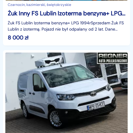
Czarnocin, kazimierski, świętokrzyskie
Żuk Inny FS Lublin Izoterma benzyna+ LPG 1994r
Żuk FS Lublin Izoterma benzyna+ LPG 1994rSprzedam Żuk FS
Lublin z izotermą. Pojazd nie był odpalany od 2 lat. Dane
techniczne:• rok produkcji 1994&nbs
8 000
zł