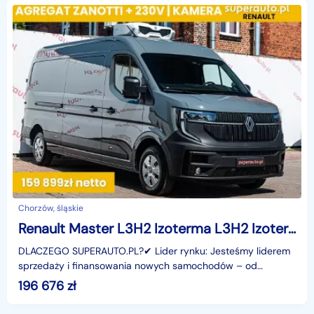
Chorzów, śląskie
Renault Master L3H2 Izoterma L3H2 Izoterma 2.0 170KM
DLACZEGO SUPERAUTO.PL?✔ Lider rynku: Jesteśmy liderem
sprzedaży i finansowania nowych samochodów – od
osobowych, przez dostawcze, po segment premium.✔
196 676
zł
Zaufanie