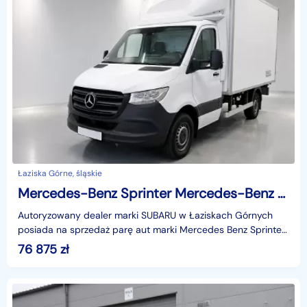
Łaziska Górne, śląskie
Mercedes-Benz Sprinter Mercedes-Benz Sprinter 314 - IZOTERMA - KONTENER - NOWY MODEL
Autoryzowany dealer marki SUBARU w Łaziskach Górnych
posiada na sprzedaż parę aut marki Mercedes Benz Sprinter
z zabudową izotermiczną. Samochody z Polskiego sa
76 875
zł