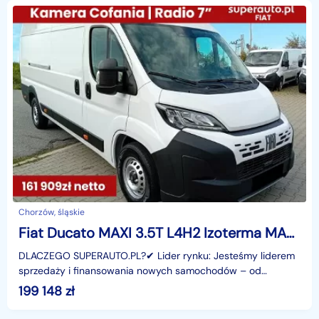
Chorzów, śląskie
Fiat Ducato MAXI 3.5T L4H2 Izoterma MAXI 3.5T L4H2 Izoterma 2.0 140KM
DLACZEGO SUPERAUTO.PL?✔ Lider rynku: Jesteśmy liderem
sprzedaży i finansowania nowych samochodów – od
osobowych, przez dostawcze, po segment premium.✔
199 148
zł
Zaufanie