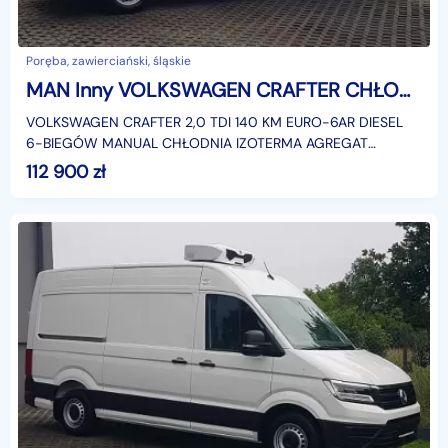
Poręba, zawierciański, śląskie
MAN Inny VOLKSWAGEN CRAFTER CHŁODNIA AGREGAT FUNKCJA GRZANIA ZANOTTI Z350 KLIMA
VOLKSWAGEN CRAFTER 2,0 TDI 140 KM EURO-6AR DIESEL
6-BIEGÓW MANUAL CHŁODNIA IZOTERMA AGREGAT
ZANOTTI Z350 + FUNKCJA GRZANIA BLASZAK VAN FURGON
112 900
zł
DŁUGI WYSOKI KLIMA