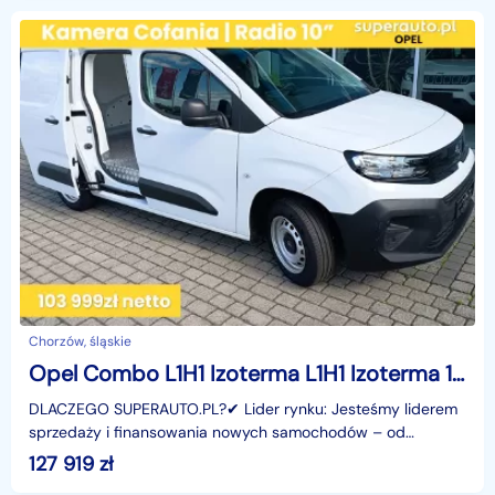
Chorzów, śląskie
Opel Combo L1H1 Izoterma L1H1 Izoterma 1.2 110KM
DLACZEGO SUPERAUTO.PL?✔ Lider rynku: Jesteśmy liderem
sprzedaży i finansowania nowych samochodów – od
osobowych, przez dostawcze, po segment premium.✔
127 919
zł
Zaufanie