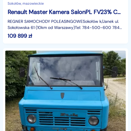
Sokołów, mazowieckie
Renault Master Kamera SalonPL FV23% Chłodnia/Mroźnia -20°C Zanotti 230V 145KM
REGNER SAMOCHODY POLEASINGOWESokołów k/Janek ul.
Sokołowska 61 (10km od Warszawy)Tel: 784-500-600 784-
122-122Godziny otwarcia:Poniedziałek - Piątek: 09:00 - 18:
109 899
zł