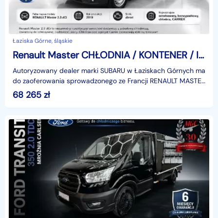
Łaziska Górne, śląskie
Renault Master CHŁODNIA / KONTENER / IZOTERMA / CARRIER / BEZWYPADKOWY
Autoryzowany dealer marki SUBARU w Łaziskach Górnych ma
do zaoferowania sprowadzonego ze Francji RENAULT MASTER
w specjalnej edycji RED MASTER EDITION z zabudow
68 265
zł