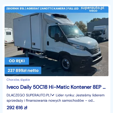
Chorzów, śląskie
Iveco Daily 50C18 Hi-Matic Kontener 8EP Izoterma 50C18 Hi-Matic Kontener 8EP Izoterma
DLACZEGO SUPERAUTO.PL?✔ Lider rynku: Jesteśmy liderem
sprzedaży i finansowania nowych samochodów – od
osobowych, przez dostawcze, po segment premium.✔
292 616
zł
Zaufanie