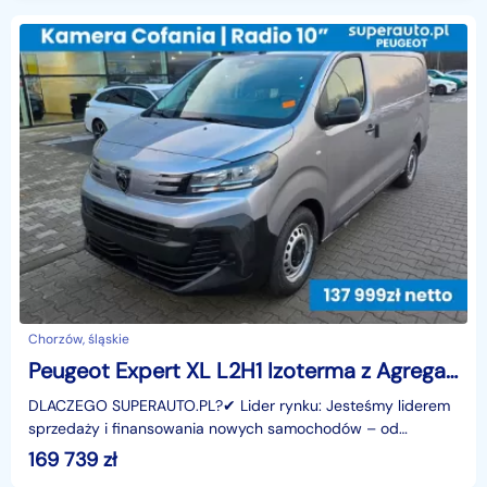
Chorzów, śląskie
Peugeot Expert XL L2H1 Izoterma z Agregatem XL L2H1 Izoterma z Agregatem 2.2 150KM
DLACZEGO SUPERAUTO.PL?✔ Lider rynku: Jesteśmy liderem
sprzedaży i finansowania nowych samochodów – od
osobowych, przez dostawcze, po segment premium.✔
169 739
zł
Zaufanie