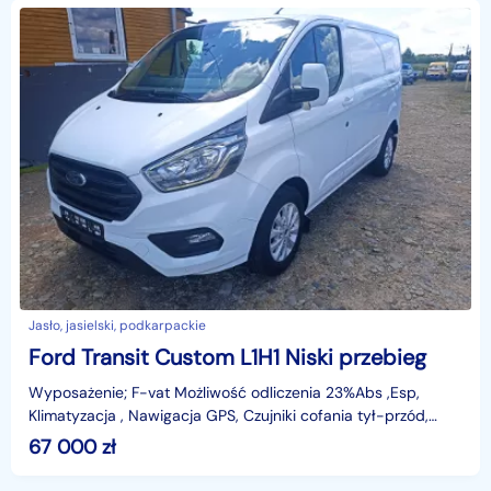
Jasło, jasielski, podkarpackie
Ford Transit Custom L1H1 Niski przebieg
Wyposażenie; F-vat Możliwość odliczenia 23%Abs ,Esp,
Klimatyzacja , Nawigacja GPS, Czujniki cofania tył-przód,
Kamera, Komputer, Tempomat, 2 X Poduszka powietrz
67 000
zł