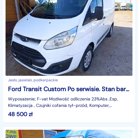
Jasło, jasielski, podkarpackie
Ford Transit Custom Po serwisie. Stan bardzo dobry.
Wyposażenie; F-vat Możliwość odliczenia 23%Abs ,Esp,
Klimatyzacja , Czujniki cofania tył-przód, Komputer,
Tempomat, 1 X Poduszka powietrzna, Elektryczne szyby,
48 500
zł