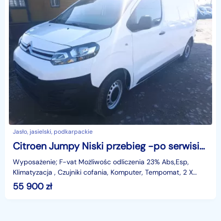
Jasło, jasielski, podkarpackie
Citroen Jumpy Niski przebieg -po serwisie -stan idealny
Wyposażenie; F-vat Możliwośc odliczenia 23% Abs,Esp,
Klimatyzacja , Czujniki cofania, Komputer, Tempomat, 2 X
Poduszka powietrzna, ledy, Elektryczne szyby, lus
55 900
zł