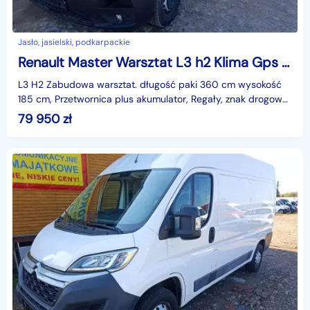
Jasło, jasielski, podkarpackie
Renault Master Warsztat L3 h2 Klima Gps kamera
L3 H2 Zabudowa warsztat. długość paki 360 cm wysokość
185 cm, Przetwornica plus akumulator, Regały, znak drogowy
mrugający, koguty x2, hak, podest, klimaty
79 950
zł