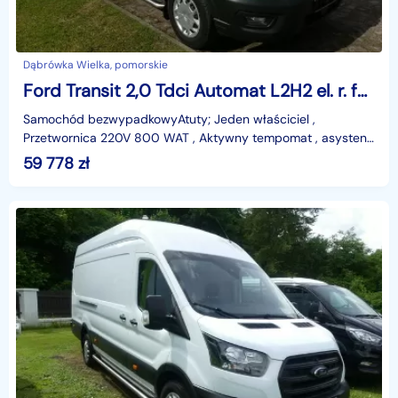
Dąbrówka Wielka, pomorskie
Ford Transit 2,0 Tdci Automat L2H2 el. r. fotela , Navi , SYNC3 , przetwornica 22
Samochód bezwypadkowyAtuty; Jeden właściciel ,
Przetwornica 220V 800 WAT , Aktywny tempomat , asystent
pasa ruchu , SYNC 3LED , wersja L2H2 , Elektrycznie regul
59 778
zł