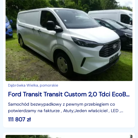
Dąbrówka Wielka, pomorskie
Ford Transit Transit Custom 2,0 Tdci EcoBlue 136KM Long L2H1 Kamera , Full Led , Navi
Samochód bezwypadkowy z pewnym przebiegiem co
potwierdzamy na fakturze , Atuty;Jeden właściciel , LED ,
Kamera cofania , nawigacja , klimatronik , Apple Carplay
111 807
zł