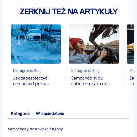
ZERKNIJ TEŻ NA ARTYKUŁY
Jak
Samochód
Zab
zabezpieczyć
typu
sam
samochód
cabrio
czyli
przed
–
hist
jesiennymi
czy
war
chłodami
to
fort
i
się
deszczem?
opłaca
w
Motogratka Blog
Motogratka Blog
Moto
polskim
Jak zabezpieczyć
Samochód typu
Zab
klimacie?
samochód przed
cabrio – czy to się
sam
jesiennymi chłodami i
opłaca w polskim
his
deszczem?
klimacie?
Kategoria
W sąsiedztwie
Samochody dostawcze furgony