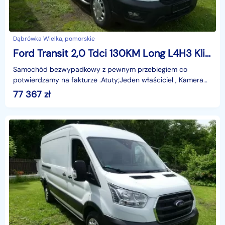
Dąbrówka Wielka, pomorskie
Ford Transit 2,0 Tdci 130KM Long L4H3 Klima Kamera cofania asystent pasa F. VAT-2
Samochód bezwypadkowy z pewnym przebiegiem co
potwierdzamy na fakturze .Atuty;Jeden właściciel , Kamera
cofania , PDC przód i tył, klimatyzacja , ASYSTENT PASA
77 367
zł