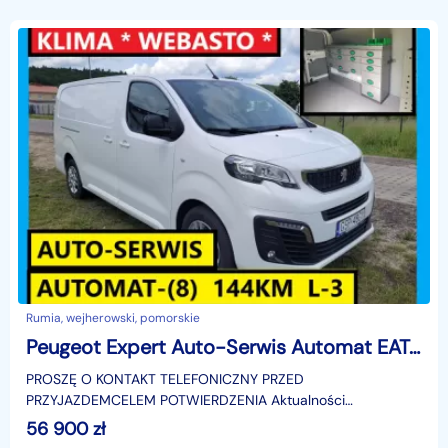
Rumia, wejherowski, pomorskie
Peugeot Expert Auto-Serwis Automat EAT8 Klima Webasto 3-osobowy
PROSZĘ O KONTAKT TELEFONICZNY PRZED
PRZYJAZDEMCELEM POTWIERDZENIA Aktualności
OFERTY,NINIEJSZE OGŁOSZENIE JEST WYŁĄCZNIE
56 900
zł
INFORMACJĄ HANDLOWĄ I NIE STANOWI OFERT