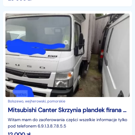
Parkuje w Wejherowo,ul. Orzeszkowej 10,
Bolszewo, wejherowski, pomorskie
Mitsubishi Canter Skrzynia plandek firana winda
Witam mam do zaoferowania części wszelkie informacje tylko
pod telefonem 6.9.1.3.8.7.8.5.5
12 000
zł