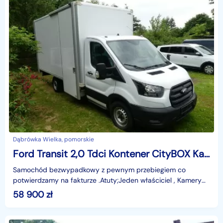
Dąbrówka Wielka, pomorskie
Ford Transit 2,0 Tdci Kontener CityBOX Kamery 360 F. VAT23
Samochód bezwypadkowy z pewnym przebiegiem co
potwierdzamy na fakturze .Atuty;Jeden właściciel , Kamery
360 , Kontener ; 4,3m x 2,3m x 2,2m , klimatyzacja , lu
58 900
zł