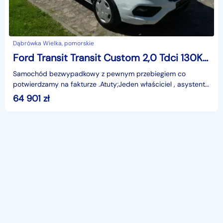
Dąbrówka Wielka, pomorskie
Ford Transit Transit Custom 2,0 Tdci 130KM Custom L2H2 Sync3 BI-XENON Kamera cofania
Samochód bezwypadkowy z pewnym przebiegiem co
potwierdzamy na fakturze .Atuty;Jeden właściciel , asystent
pasa ruchu , PDC przód i tył , klimatyzacja , SYNC3 ,
64 901
zł