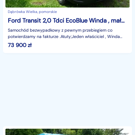
Dąbrówka Wielka, pomorskie
Ford Transit 2,0 Tdci EcoBlue Winda , mały przebieg , ładowność 1063kg
Samochód bezwypadkowy z pewnym przebiegiem co
potwierdzamy na fakturze .Atuty;Jeden właściciel , Winda
Holand 750kg , Kontener ; 3,85m x 2,2m x 2,2m , klimatyza
73 900
zł