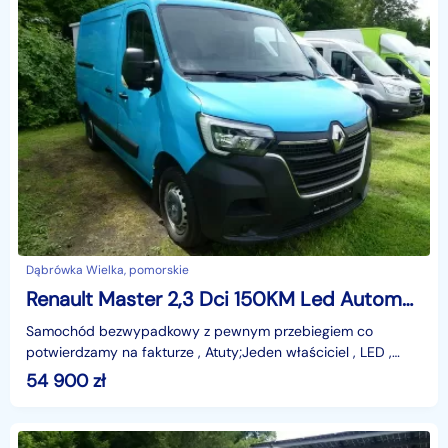
Dąbrówka Wielka, pomorskie
Renault Master 2,3 Dci 150KM Led Automat Kamera Model 2020 F. VAT23
Samochód bezwypadkowy z pewnym przebiegiem co
potwierdzamy na fakturze , Atuty;Jeden właściciel , LED ,
Kamera cofania , automatyczna skrzynia biegów , dodatkow
54 900
zł