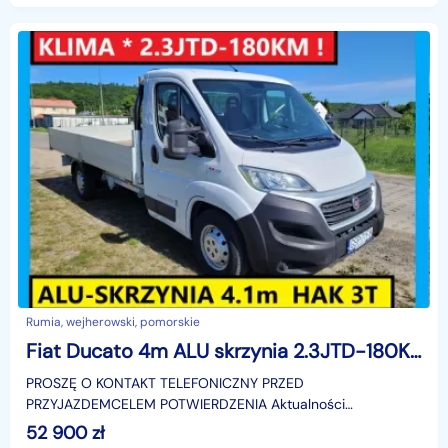
Rumia, wejherowski, pomorskie
Fiat Ducato 4m ALU skrzynia 2.3JTD-180KM KLIMA Webasto HAK 3T
PROSZĘ O KONTAKT TELEFONICZNY PRZED
PRZYJAZDEMCELEM POTWIERDZENIA Aktualności
OFERTY,NINIEJSZE OGŁOSZENIE JEST WYŁĄCZNIE
52 900
zł
INFORMACJĄ HANDLOWĄ I NIE STANOWI OFERT