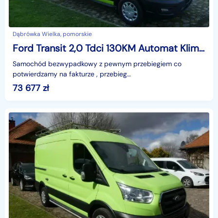
Dąbrówka Wielka, pomorskie
Ford Transit 2,0 Tdci 130KM Automat Klima Kamera cofania VAT-23 ładowność 1140 k
Samochód bezwypadkowy z pewnym przebiegiem co
potwierdzamy na fakturze , przebieg
autostradowy.Atuty;Jeden właściciel , AUTOMATYCZNA
73 677
zł
SKRZYNIA BIEGÓW , Kontener