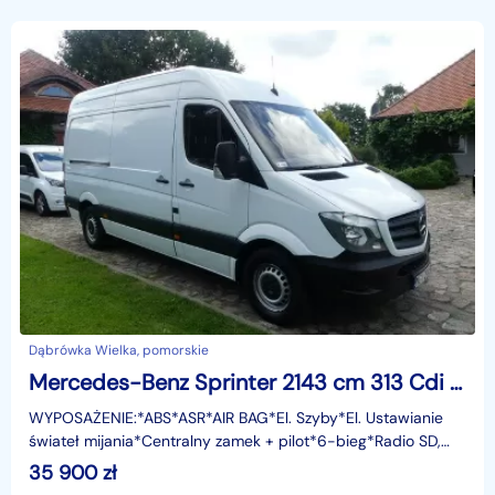
Dąbrówka Wielka, pomorskie
Mercedes-Benz Sprinter 2143 cm 313 Cdi 130KM Klima Tempomat
WYPOSAŻENIE:*ABS*ASR*AIR BAG*El. Szyby*El. Ustawianie
świateł mijania*Centralny zamek + pilot*6-bieg*Radio SD,
Bluetooth*Tempomat*Limiter Prędkości*Klimatyzacja
35 900
zł