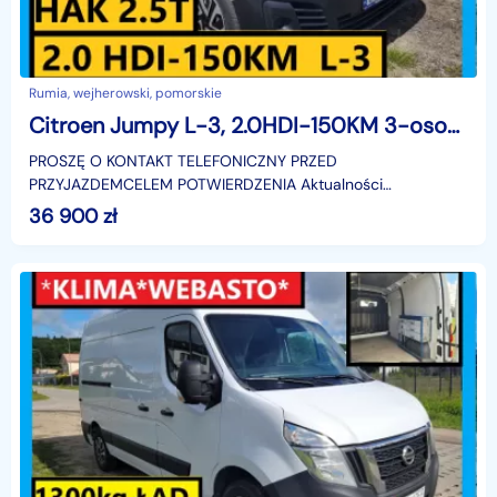
Rumia, wejherowski, pomorskie
Citroen Jumpy L-3, 2.0HDI-150KM 3-osobowy Hak 2.5T bezwypadkowy
PROSZĘ O KONTAKT TELEFONICZNY PRZED
PRZYJAZDEMCELEM POTWIERDZENIA Aktualności
OFERTY,NINIEJSZE OGŁOSZENIE JEST WYŁĄCZNIE
36 900
zł
INFORMACJĄ HANDLOWĄ I NIE STANOWI OFERT