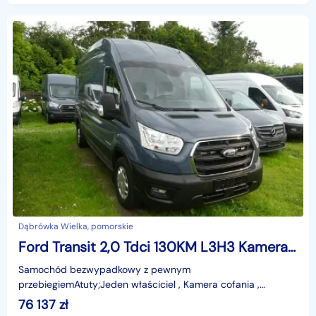
Dąbrówka Wielka, pomorskie
Ford Transit 2,0 Tdci 130KM L3H3 Kamera SYNC3 Blis Mały przebieg F. VAT23
Samochód bezwypadkowy z pewnym
przebiegiemAtuty;Jeden właściciel , Kamera cofania ,
asystent pasa ruchu , BLIS , SYNC 3 , LED , wersja L3H3 ,2 x
76 137
zł
Air-Bag .Pełna