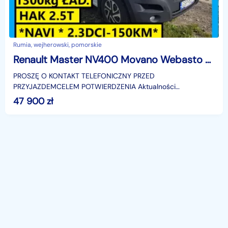
Rumia, wejherowski, pomorskie
Renault Master NV400 Movano Webasto Klima Navi 2.3 dci 150KM
PROSZĘ O KONTAKT TELEFONICZNY PRZED
PRZYJAZDEMCELEM POTWIERDZENIA Aktualności
OFERTY,NINIEJSZE OGŁOSZENIE JEST WYŁĄCZNIE
47 900
zł
INFORMACJĄ HANDLOWĄ I NIE STANOWI OFERT