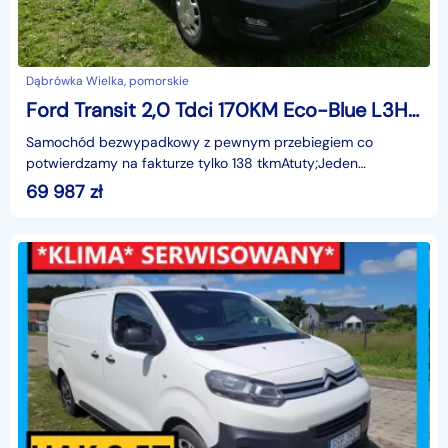
Dąbrówka Wielka, pomorskie
Ford Transit 2,0 Tdci 170KM Eco-Blue L3H2 F. VAT - 23%
Samochód bezwypadkowy z pewnym przebiegiem co
potwierdzamy na fakturze tylko 138 tkmAtuty;Jeden
właściciel , PDC przód i tył, klimatyzacja , Pełna historia ASO
69 987
zł