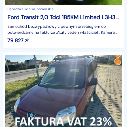
Dąbrówka Wielka, pomorskie
Ford Transit 2,0 Tdci 185KM Limited L3H3 Xenon Led Navi Kamera Alu Full F. Vat
Samochód bezwypadkowy z pewnym przebiegiem co
potwierdzamy na fakturze .Atuty;Jeden właściciel , Kamera
cofania , PDC przód i tył, Nawigacja ,Pełna historia ASO
79 827
zł