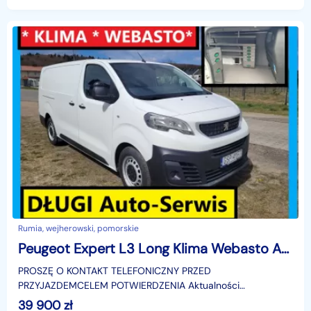
INFORMACJĄ HANDLOWĄ I NIE STANOWI OFERT
Rumia, wejherowski, pomorskie
Peugeot Expert L3 Long Klima Webasto Auto-Serwis Hak 2.5T
PROSZĘ O KONTAKT TELEFONICZNY PRZED
PRZYJAZDEMCELEM POTWIERDZENIA Aktualności
OFERTY,NINIEJSZE OGŁOSZENIE JEST WYŁĄCZNIE
39 900
zł