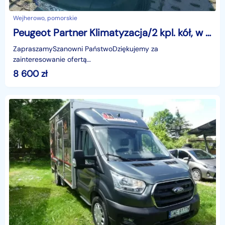
Wejherowo, pomorskie
Peugeot Partner Klimatyzacja/2 kpl. kół, w tym alufelgi/Hak/Podgrzew. fotele/ Vat 23
ZapraszamySzanowni PaństwoDziękujemy za
zainteresowanie ofertą
AutazEuropejskichSalonow.pl.czynne:pn-pt 9-18.sob 10-15.
8 600
zł
Parkuje w Wejherowo,ul. Orzeszkowej 10,