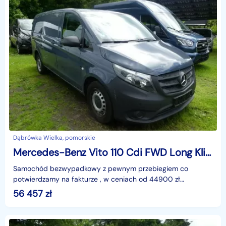
Dąbrówka Wielka, pomorskie
Mercedes-Benz Vito 110 Cdi FWD Long Klima Kamera cofa BLIS Navi F. VAT-23
Samochód bezwypadkowy z pewnym przebiegiem co
potwierdzamy na fakturze , w ceniach od 44900 zł
NettoAtuty;Jeden właściciel , BLIS , Kamera cofania ,
56 457
zł
nawigacja ,