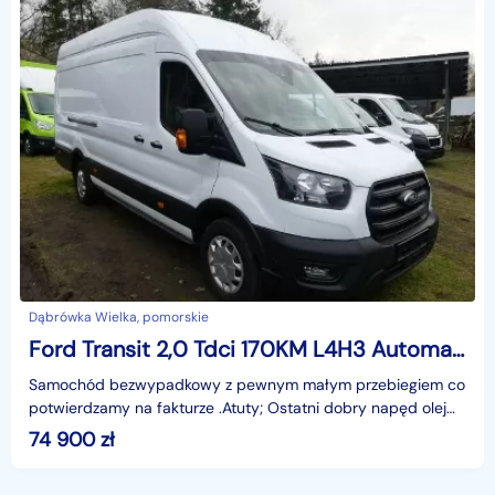
Dąbrówka Wielka, pomorskie
Ford Transit 2,0 Tdci 170KM L4H3 Automat EcoBlue Kamera Aktywny tempomat FV. VAT2
Samochód bezwypadkowy z pewnym małym przebiegiem co
potwierdzamy na fakturze .Atuty; Ostatni dobry napęd olej
napędowy 170KM i nowa wersja automatu 10 biegowy.
74 900
zł