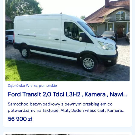
Dąbrówka Wielka, pomorskie
Ford Transit 2,0 Tdci L3H2 , Kamera , Nawigacja , Asystent pasa ruchu , F. VAT-23
Samochód bezwypadkowy z pewnym przebiegiem co
potwierdzamy na fakturze .Atuty;Jeden właściciel , Kamera
cofania , PDC przód i tył, klimatyzacja przód Pełna hist
56 900
zł