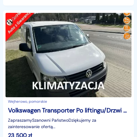
INFORMACJĄ HANDLOWĄ I NIE STANOWI OFERT
Wejherowo, pomorskie
Volkswagen Transporter Po liftingu/Drzwi boczne/Hak/Klimatyz. mrozi/ESP/3 miejsca/z Niemiec
ZapraszamySzanowni PaństwoDziękujemy za
zainteresowanie ofertą
AutazEuropejskichSalonow.pl.czynne:pn-pt 9-18.sob 10-15.
23 500
zł