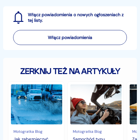
Włącz powiadomienia o nowych ogłoszeniach z
tej listy.
Włącz powiadomienia
ZERKNIJ TEŻ NA ARTYKUŁY
Jak
Samochód
Zab
zabezpieczyć
typu
sam
samochód
cabrio
czyli
przed
–
hist
jesiennymi
czy
war
chłodami
to
fort
i
się
deszczem?
opłaca
w
Motogratka Blog
Motogratka Blog
Moto
polskim
Jak zabezpieczyć
Samochód typu
Zab