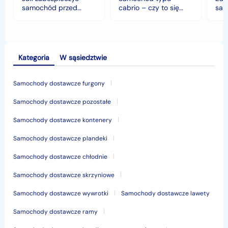
klimacie?
samochód przed
cabrio – czy to się
sam
jesiennymi chłodami i
opłaca w polskim
his
deszczem?
klimacie?
Kategoria
W sąsiedztwie
Samochody dostawcze furgony
Samochody dostawcze pozostałe
Samochody dostawcze kontenery
Samochody dostawcze plandeki
Samochody dostawcze chłodnie
Samochody dostawcze skrzyniowe
Samochody dostawcze wywrotki
Samochody dostawcze lawety
Samochody dostawcze ramy