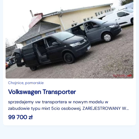
Chojnice, pomorskie
Volkswagen Transporter
sprzedajemy vw transportera w nowym modelu w
zabudowie typu mixt 5cio osobowej, ZAREJESTROWANY W
PL, wersja długa L2 z 2drzwiami z tyłu , długość bagażnika to
99 700
zł