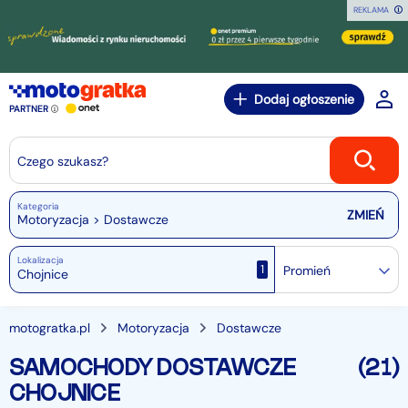
REKLAMA
Dodaj ogłoszenie
PARTNER
Czego szukasz?
Kategoria
Motoryzacja > Dostawcze
Lokalizacja
1
Promień
motogratka.pl
Motoryzacja
Dostawcze
SAMOCHODY DOSTAWCZE
(21)
CHOJNICE