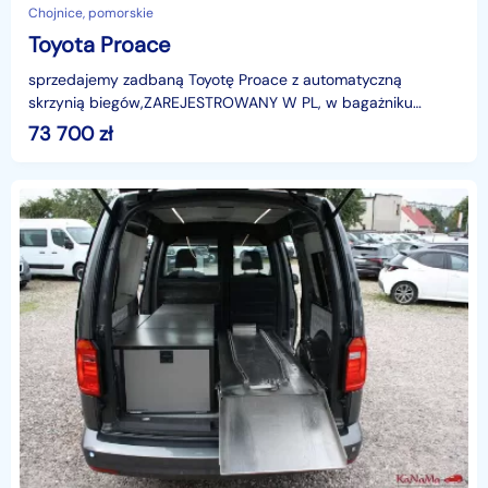
Chojnice, pomorskie
Toyota Proace
sprzedajemy zadbaną Toyotę Proace z automatyczną
skrzynią biegów,ZAREJESTROWANY W PL, w bagażniku
wbudowano porządne boczki i regał , długość bagażnika
73 700
zł
2,4m a p