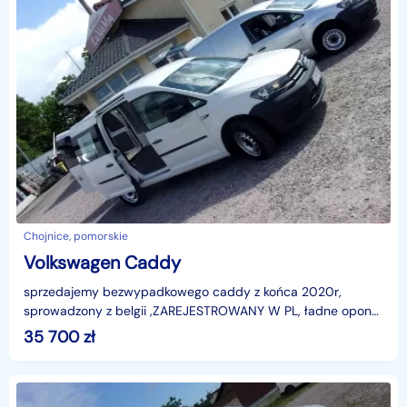
Chojnice, pomorskie
Volkswagen Caddy
sprzedajemy bezwypadkowego caddy z końca 2020r,
sprowadzony z belgii ,ZAREJESTROWANY W PL, ładne opony,
35700+vat, 4 poduszki, bagażnik jest 1,8m długi, regały
35 700
zł