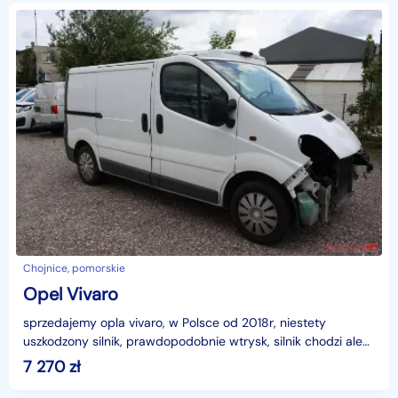
Chojnice, pomorskie
Opel Vivaro
sprzedajemy opla vivaro, w Polsce od 2018r, niestety
uszkodzony silnik, prawdopodobnie wtrysk, silnik chodzi ale
wyraźnie na 3 tłoki, buja się i trochę dymi, na
7 270
zł