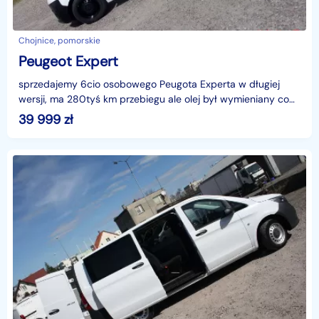
Chojnice, pomorskie
Peugeot Expert
sprzedajemy 6cio osobowego Peugota Experta w długiej
wersji, ma 280tyś km przebiegu ale olej był wymieniany co
15tyś km /a nie co 40 jak zaleca serwis/, hak na
39 999
zł