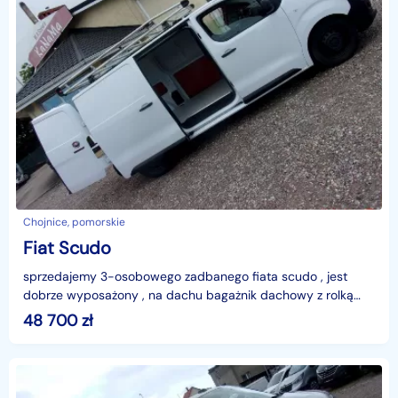
Chojnice, pomorskie
Fiat Scudo
sprzedajemy 3-osobowego zadbanego fiata scudo , jest
dobrze wyposażony , na dachu bagażnik dachowy z rolką
ułatwiającą załadunek towarów, nowe opony, 2 kluczyki
48 700
zł