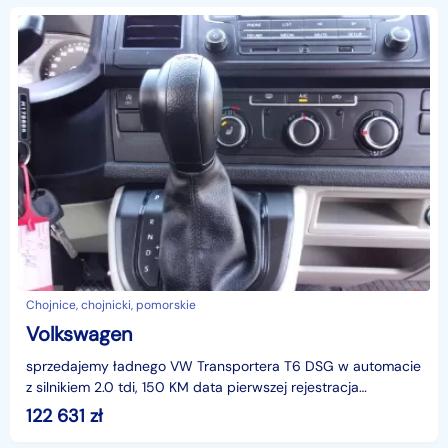
Chojnice, chojnicki, pomorskie
Volkswagen
sprzedajemy ładnego VW Transportera T6 DSG w automacie
z silnikiem 2.0 tdi, 150 KM data pierwszej rejestracja
11.09.2019 r. cena netto 99700,00 + vat, koszt rej
122 631
zł