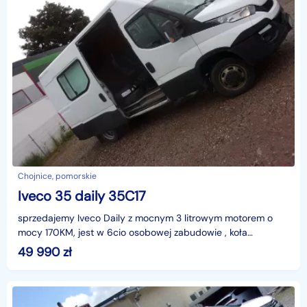
Chojnice, pomorskie
Iveco 35 daily 35C17
sprzedajemy Iveco Daily z mocnym 3 litrowym motorem o
mocy 170KM, jest w 6cio osobowej zabudowie , koła
bliźniacze z nowymi oponami, poduszki na zawieszeniu tył
49 990
zł