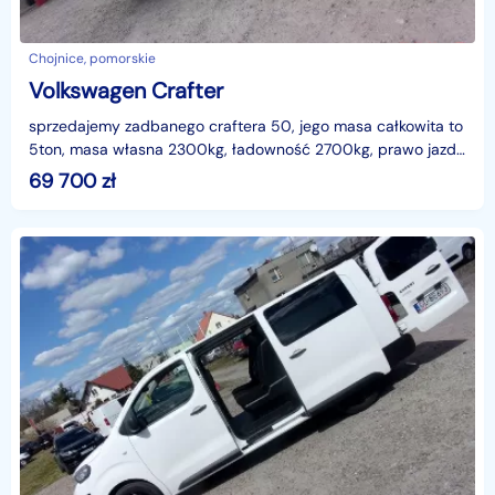
Chojnice, pomorskie
Volkswagen Crafter
sprzedajemy zadbanego craftera 50, jego masa całkowita to
5ton, masa własna 2300kg, ładowność 2700kg, prawo jazdy
kategorii C,jest bdb wyposażony, duże radio z
69 700
zł