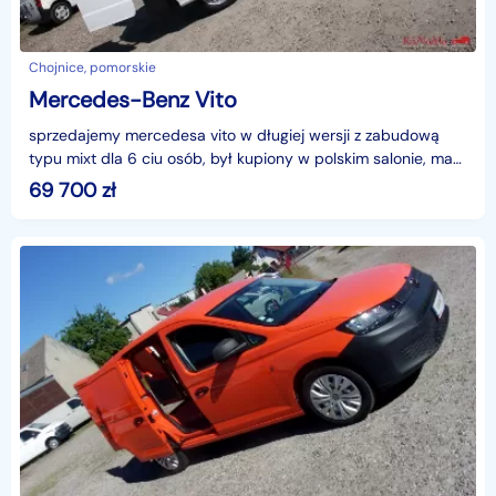
Chojnice, pomorskie
Mercedes-Benz Vito
sprzedajemy mercedesa vito w długiej wersji z zabudową
typu mixt dla 6 ciu osób, był kupiony w polskim salonie, ma
mocny silnik 163km i napęd na oś tylną , 6970
69 700
zł