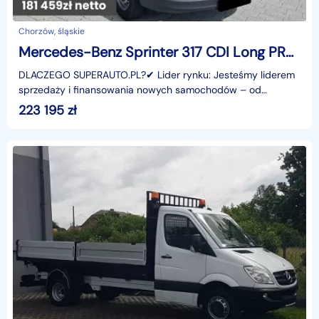
Chorzów, śląskie
Mercedes-Benz Sprinter 317 CDI Long PRO 317 CDI Long PRO 1.9 170KM
DLACZEGO SUPERAUTO.PL?✔ Lider rynku: Jesteśmy liderem
sprzedaży i finansowania nowych samochodów – od
osobowych, przez dostawcze, po segment premium.✔
223 195
zł
Zaufanie