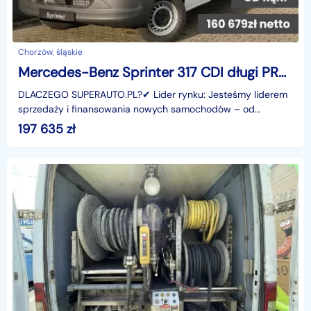
Chorzów, śląskie
Mercedes-Benz Sprinter 317 CDI długi PRO 317 CDI długi PRO 2.0 170KM
DLACZEGO SUPERAUTO.PL?✔ Lider rynku: Jesteśmy liderem
sprzedaży i finansowania nowych samochodów – od
osobowych, przez dostawcze, po segment premium.✔
197 635
zł
Zaufanie