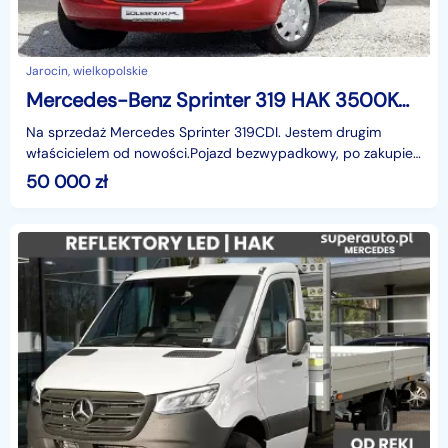
Jarocin, wielkopolskie
Mercedes-Benz Sprinter 319 HAK 3500KG , L3H1 Tachograf tempomat
Na sprzedaż Mercedes Sprinter 319CDI. Jestem drugim
właścicielem od nowości.Pojazd bezwypadkowy, po zakupie
w marcu 2022roku odświeżona powłoka lakiernicza.Podd
50 000
zł