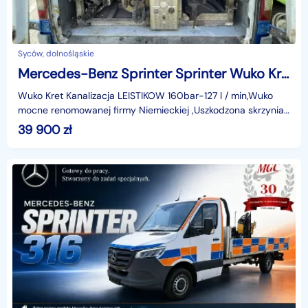
Syców, dolnośląskie
Mercedes-Benz Sprinter Sprinter Wuko Kret Kanalizacja LEISTIKOW 160bar 2006
Wuko Kret Kanalizacja LEISTIKOW 160bar-127 l / min,Wuko
mocne renomowanej firmy Niemieckiej ,Uszkodzona skrzynia
biegów,W informacji 509683101identyfikator: AKL
39 900
zł