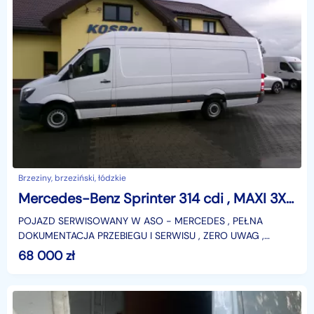
Brzeziny, brzeziński, łódzkie
Mercedes-Benz Sprinter 314 cdi , MAXI 3XL, SERWISOWANY, 250 tys. km ,UMOWA-KUPNA
POJAZD SERWISOWANY W ASO - MERCEDES , PEŁNA
DOKUMENTACJA PRZEBIEGU I SERWISU , ZERO UWAG ,
UMOWA KUPNA - SPRZEDAŻY OD WŁAŚCICIELA
68 000
zł