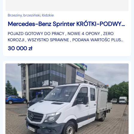
Brzeziny, brzeziński, łódzkie
Mercedes-Benz Sprinter KRÓTKI-PODWYŻSZONY Z WINDĄ 750KG, BEZWYPADKOWY , VAT-23%
POJAZD GOTOWY DO PRACY , NOWE 4 OPONY , ZERO
KOROZJI , WSZYSTKO SPRAWNE , PODANA WARTOŚC PLUS
VAT
30 000
zł