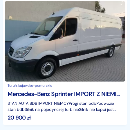
Toruń, kujawsko-pomorskie
Mercedes-Benz Sprinter IMPORT Z NIEMIEC maxx długi opłaty w cenie
STAN AUTA BDB IMPORT NIEMCYProgi stan bdbPodwozie
stan bdbSilnik na pojedynczej turbinieSilnik nie kopci jest
okOpony w stanie do jazdyDwóch włascicieli w niemc
20 900
zł