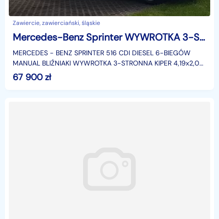
Zawiercie, zawierciański, śląskie
Mercedes-Benz Sprinter WYWROTKA 3-STRONNA BLIŹNIAKi 4,19x2,04 KIPER KLIMA 516 CDI
MERCEDES - BENZ SPRINTER 516 CDI DIESEL 6-BIEGÓW
MANUAL BLIŹNIAKI WYWROTKA 3-STRONNA KIPER 4,19x2,04
KLIMATYZACJA DMC: 3500 KG KATEGORIA PRAWA JAZDY
67 900
zł
"B".Rodzaj