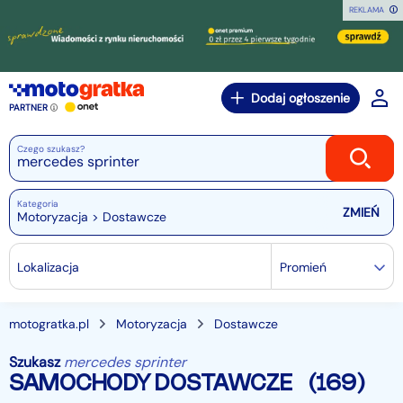
REKLAMA
Dodaj ogłoszenie
PARTNER
Czego szukasz?
Kategoria
Motoryzacja > Dostawcze
Lokalizacja
Promień
motogratka.pl
Motoryzacja
Dostawcze
Szukasz
mercedes sprinter
SAMOCHODY DOSTAWCZE
(169)