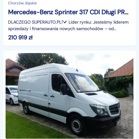
Chorzów, śląskie
Mercedes-Benz Sprinter 317 CDI Długi PRO AUT 317 CDI Długi PRO AUT 1.9 170KM
DLACZEGO SUPERAUTO.PL?✔ Lider rynku: Jesteśmy liderem
sprzedaży i finansowania nowych samochodów – od
osobowych, przez dostawcze, po segment premium.✔
210 919
zł
Zaufanie