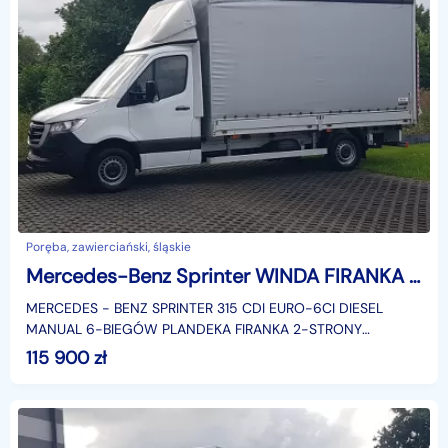
Poręba, zawierciański, śląskie
Mercedes-Benz Sprinter WINDA FIRANKA 4,24x2,16x2,28 ROZSUWANY DACH PLANDEKA PAKA
MERCEDES - BENZ SPRINTER 315 CDI EURO-6CI DIESEL
MANUAL 6-BIEGÓW PLANDEKA FIRANKA 2-STRONY
ROZSUWANY DACH 8-EURO PALET WYMIARY: 4,24x2,16x2,28
115 900
zł
KLIMATRONIK TEMPO