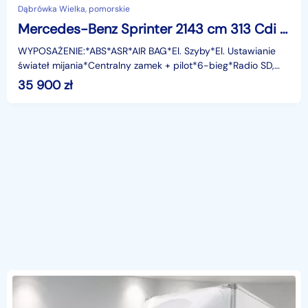
Dąbrówka Wielka, pomorskie
Mercedes-Benz Sprinter 2143 cm 313 Cdi 130KM Klima Tempomat
WYPOSAŻENIE:*ABS*ASR*AIR BAG*El. Szyby*El. Ustawianie
świateł mijania*Centralny zamek + pilot*6-bieg*Radio SD,
Bluetooth*Tempomat*Limiter Prędkości*Klimatyzacja
35 900
zł