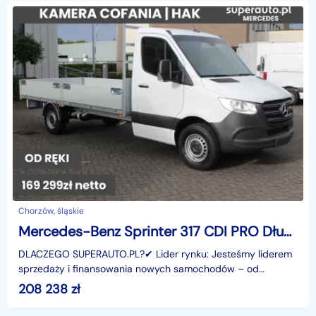
Chorzów, śląskie
Mercedes-Benz Sprinter 317 CDI PRO Długi 9G-Tronic Skrzynia Otwarta 317 CDI PRO Długi 9G-Tronic
DLACZEGO SUPERAUTO.PL?✔ Lider rynku: Jesteśmy liderem
sprzedaży i finansowania nowych samochodów – od
osobowych, przez dostawcze, po segment premium.✔
208 238
zł
Zaufanie