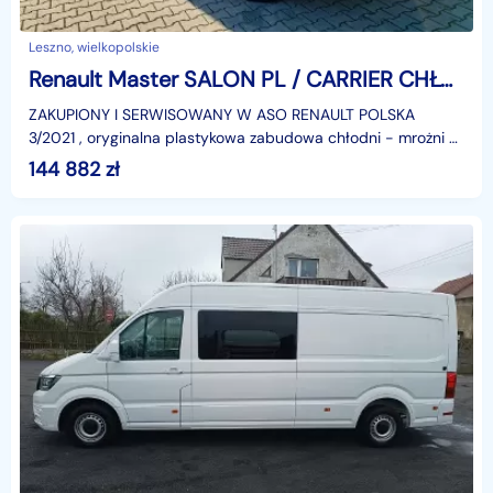
Leszno, wielkopolskie
Renault Master SALON PL / CARRIER CHŁODNIA - MROŻNIA -15st.C / PRĄD 220V / 104 tys.
ZAKUPIONY I SERWISOWANY W ASO RENAULT POLSKA
3/2021 , oryginalna plastykowa zabudowa chłodni - mrożni +
agregat firmy CARRIER XARIOS VMAX 300 od -15st.C do + 20
144 882
zł