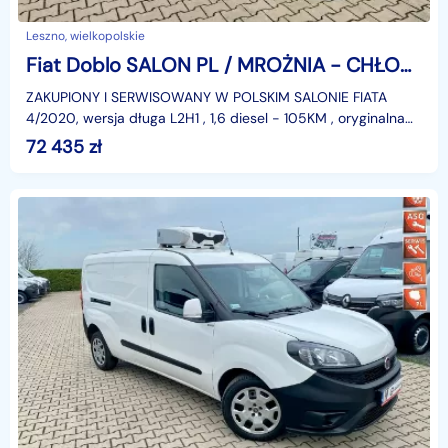
Leszno, wielkopolskie
Fiat Doblo SALON PL / MROŻNIA - CHŁODNIA -20st.C / DŁUGI / 95 tys.km / GWARANCJ
ZAKUPIONY I SERWISOWANY W POLSKIM SALONIE FIATA
4/2020, wersja długa L2H1 , 1,6 diesel - 105KM , oryginalna
plastykowa zabudowa chłodni - mrożni od -20st.C do
72 435
zł