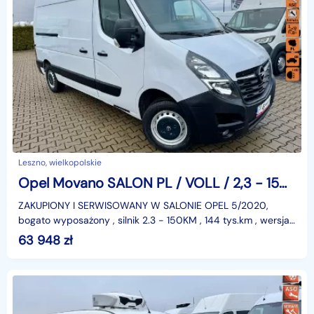
Leszno, wielkopolskie
Opel Movano SALON PL / VOLL / 2,3 - 150KM / L2H2 / KLIMATRONIC /TEMPOMAT/GWARANC
ZAKUPIONY I SERWISOWANY W SALONIE OPEL 5/2020,
bogato wyposażony , silnik 2.3 - 150KM , 144 tys.km , wersja
L2H2 , KLIMATRONIC , tempomat , duża kolorowa nawiga
63 948
zł