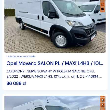
Leszno, wielkopolskie
Opel Movano SALON PL / MAXI L4H3 / 101 tys.km / KLIMA / TEMPOMAT / GWARANCJA
ZAKUPIONY I SERWISOWANY W POLSKIM SALONIE OPEL
9/2022 , WERSJA MAXI L4H3, 101tys.km , silnik 2,2 -140KM ,
ABS, ASR, ESP, KLIMATYZACJA , tempomat , automatyczna
86 088
zł