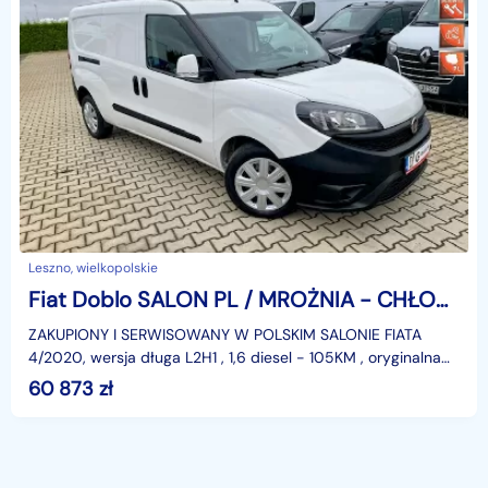
Leszno, wielkopolskie
Fiat Doblo SALON PL / MROŻNIA - CHŁODNIA -20st.C / DŁUGI / 146 tys.km / GWARANC
ZAKUPIONY I SERWISOWANY W POLSKIM SALONIE FIATA
4/2020, wersja długa L2H1 , 1,6 diesel - 105KM , oryginalna
plastykowa zabudowa chłodni - mrożni od -20st.C do
60 873
zł