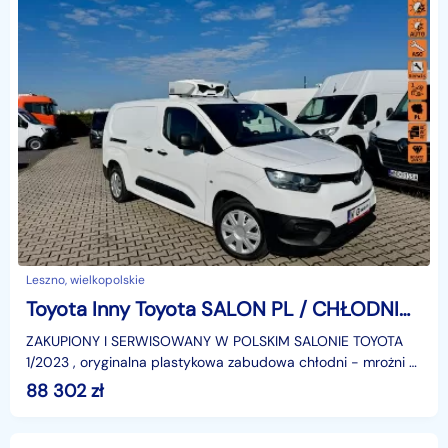
Leszno, wielkopolskie
Toyota Inny Toyota SALON PL / CHŁODNIA MROŻNIA -20st.C / DŁUGI / KLIMA / GWARANCJA
ZAKUPIONY I SERWISOWANY W POLSKIM SALONIE TOYOTA
1/2023 , oryginalna plastykowa zabudowa chłodni - mrożni +
agregat firmy ZANOTTI V200 od -20st.C do +20st.C + g
88 302
zł