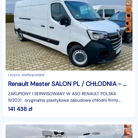
Leszno, wielkopolskie
Renault Master SALON PL / CHŁODNIA - MROŹNIA -20st.C / PRĄD 220V / GWARANCJA
ZAKUPIONY I SERWISOWANY W ASO RENAULT POLSKA
11/2021 , oryginalna plastykowa zabudowa chłodni firmy
CARPOL + agregat firmy CARRIER XARIOS VMAX 300 od
141 438
zł
-15st.C do