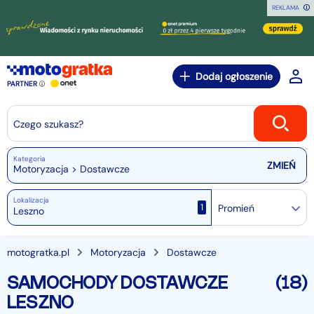
REKLAMA
Dodaj ogłoszenie
PARTNER
Czego szukasz?
Kategoria
Motoryzacja > Dostawcze
Lokalizacja
1
Promień
motogratka.pl
Motoryzacja
Dostawcze
SAMOCHODY DOSTAWCZE
(18)
LESZNO