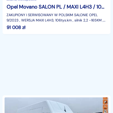
Opel Movano SALON PL / MAXI L4H3 / 106 tys.km / KLIMATRONIC / TEMPOMAT / GWARANC
ZAKUPIONY I SERWISOWANY W POLSKIM SALONIE OPEL
9/2023 , WERSJA MAXI L4H3, 106tys.km , silnik 2,2 -165KM ,
ABS, ASR, ESP, KLIMATRONIC , tempomat , automatyczna z
91 008
zł