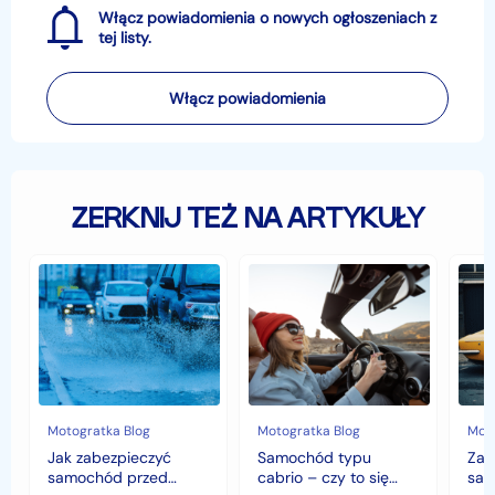
Włącz powiadomienia o nowych ogłoszeniach z
tej listy.
Włącz powiadomienia
ZERKNIJ TEŻ NA ARTYKUŁY
Jak
Samochód
Zab
zabezpieczyć
typu
sam
samochód
cabrio
czyli
przed
–
hist
jesiennymi
czy
war
chłodami
to
fort
i
się
deszczem?
opłaca
w
Motogratka Blog
Motogratka Blog
Moto
polskim
Jak zabezpieczyć
Samochód typu
Zab
klimacie?
samochód przed
cabrio – czy to się
sam