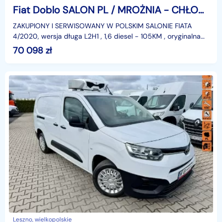
Fiat Doblo SALON PL / MROŻNIA - CHŁODNIA -20st.C / DŁUGI / 122 tys.km / GWARANC
ZAKUPIONY I SERWISOWANY W POLSKIM SALONIE FIATA
4/2020, wersja długa L2H1 , 1,6 diesel - 105KM , oryginalna
plastykowa zabudowa chłodni - mrożni od -20st.C do
70 098
zł
Leszno, wielkopolskie