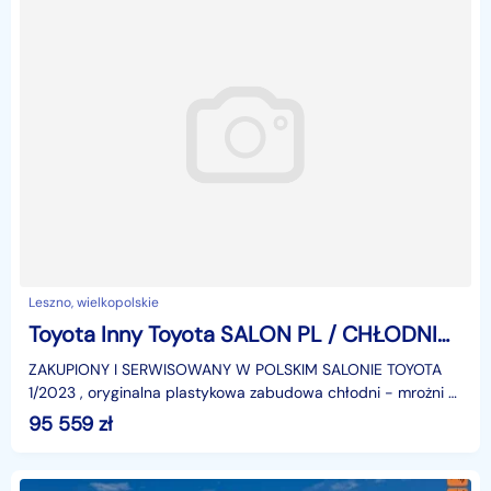
Leszno, wielkopolskie
Toyota Inny Toyota SALON PL / CHŁODNIA MROŻNIA -20st.C / DŁUGI / KLIMA / GWARANCJA
ZAKUPIONY I SERWISOWANY W POLSKIM SALONIE TOYOTA
1/2023 , oryginalna plastykowa zabudowa chłodni - mrożni +
agregat firmy ZANOTTI V200 od -20st.C do +20st.C + g
95 559
zł