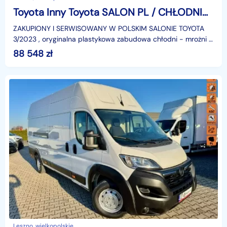
Toyota Inny Toyota SALON PL / CHŁODNIA MROŻNIA -20st.C / DŁUGI / KLIMA / GWARANCJA
ZAKUPIONY I SERWISOWANY W POLSKIM SALONIE TOYOTA
3/2023 , oryginalna plastykowa zabudowa chłodni - mrożni +
agregat firmy ZANOTTI V200 od -20st.C do +20st.C + g
88 548
zł
Leszno, wielkopolskie