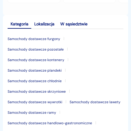
jesiennymi chłodami i
opłaca w polskim
his
deszczem?
klimacie?
Kategoria
Lokalizacja
W sąsiedztwie
Samochody dostawcze furgony
Samochody dostawcze pozostałe
Samochody dostawcze kontenery
Samochody dostawcze plandeki
Samochody dostawcze chłodnie
Samochody dostawcze skrzyniowe
Samochody dostawcze wywrotki
Samochody dostawcze lawety
Samochody dostawcze ramy
Samochody dostawcze handlowo-gastronomiczne