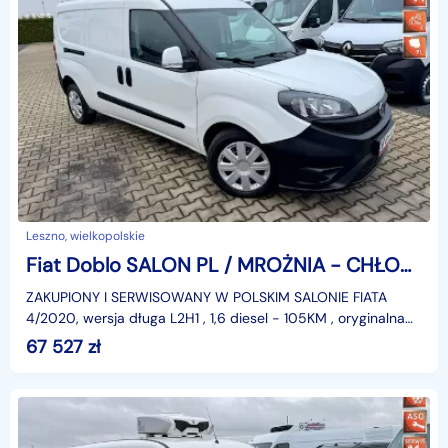
Leszno, wielkopolskie
Fiat Doblo SALON PL / MROŻNIA - CHŁODNIA -20st.C / DŁUGI / 151 tys.km / GWARANC
ZAKUPIONY I SERWISOWANY W POLSKIM SALONIE FIATA
4/2020, wersja długa L2H1 , 1,6 diesel - 105KM , oryginalna
plastykowa zabudowa chłodni - mrożni od -20st.C do
67 527
zł