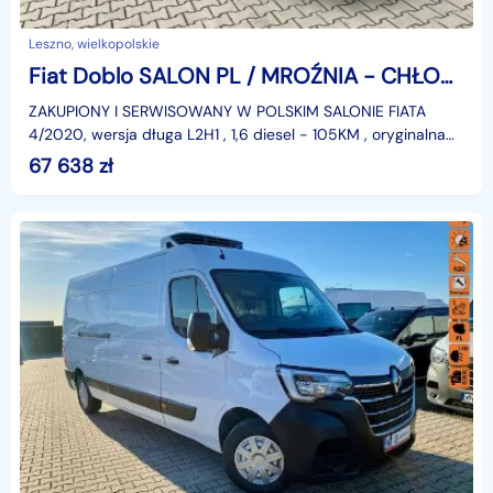
Leszno, wielkopolskie
Fiat Doblo SALON PL / MROŹNIA - CHŁODNIA -20st.C / DŁUGI / 133 tys.km / GWARANC
ZAKUPIONY I SERWISOWANY W POLSKIM SALONIE FIATA
4/2020, wersja długa L2H1 , 1,6 diesel - 105KM , oryginalna
plastykowa zabudowa chłodni - mrożni od -20st.C do
67 638
zł