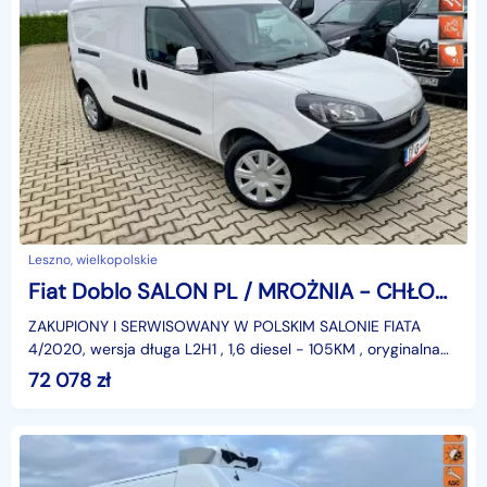
Leszno, wielkopolskie
Fiat Doblo SALON PL / MROŻNIA - CHŁODNIA -20st.C / DŁUGI / 93 tys.km / GWARANCJ
ZAKUPIONY I SERWISOWANY W POLSKIM SALONIE FIATA
4/2020, wersja długa L2H1 , 1,6 diesel - 105KM , oryginalna
plastykowa zabudowa chłodni - mrożni od -20st.C do
72 078
zł