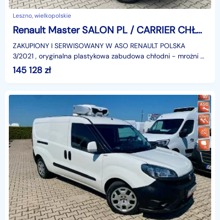
Leszno, wielkopolskie
Renault Master SALON PL / CARRIER CHŁODNIA - MROŻNIA -15st.C / PRĄD 220V / 103 tys.
ZAKUPIONY I SERWISOWANY W ASO RENAULT POLSKA
3/2021 , oryginalna plastykowa zabudowa chłodni - mrożni +
agregat firmy CARRIER XARIOS VMAX 300 od -15st.C do + 20
145 128
zł