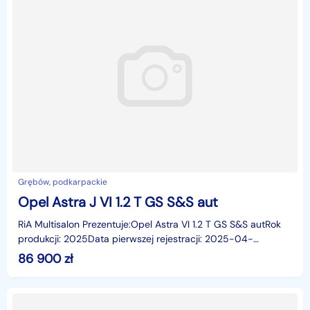
Grębów, podkarpackie
Opel Astra J VI 1.2 T GS S&S aut
RiA Multisalon Prezentuje:Opel Astra VI 1.2 T GS S&S autRok
produkcji: 2025Data pierwszej rejestracji: 2025-04-
17Pojemność: 1199 ccmPrzebieg: 9 837 kmNadwoz
86 900
zł