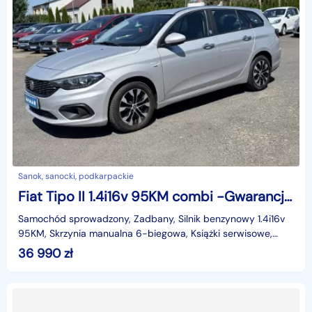
Sanok, sanocki, podkarpackie
Fiat Tipo II 1.4i16v 95KM combi -Gwarancja- Książki, LEDy, Elektryka
Samochód sprowadzony, Zadbany, Silnik benzynowy 1.4i16v
95KM, Skrzynia manualna 6-biegowa, Książki serwisowe,
bezwypadkowy, Oryginalny lakier. Klimatronic Kompu
36 990
zł