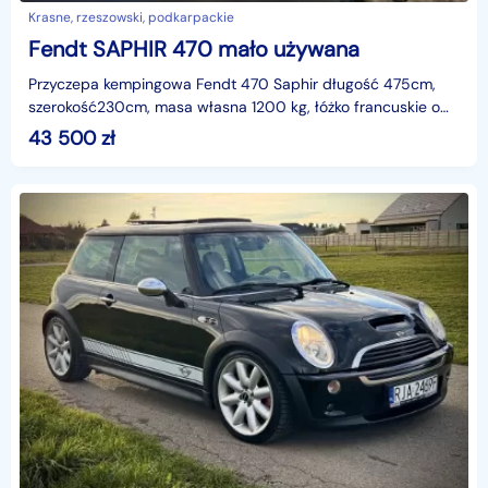
Krasne, rzeszowski, podkarpackie
Fendt SAPHIR 470 mało używana
Przyczepa kempingowa Fendt 470 Saphir długość 475cm,
szerokość230cm, masa własna 1200 kg, łóżko francuskie o
wymiarach 140 x 200cm z siłownikiem podnoszącym ram
43 500
zł