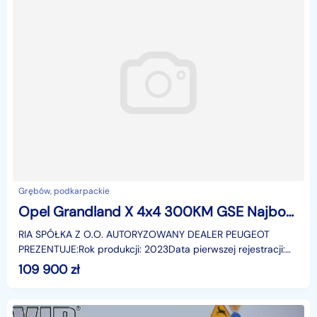
Grębów, podkarpackie
Opel Grandland X 4x4 300KM GSE Najbogatszy jak nowy Full Night Vison Rabat 95100 FV23
RIA SPÓŁKA Z O.O. AUTORYZOWANY DEALER PEUGEOT
PREZENTUJE:Rok produkcji: 2023Data pierwszej rejestracji:
2023-02-24Pojemność: 1598 ccmPrzebieg: 36611
109 900
zł
kmNadwozie: