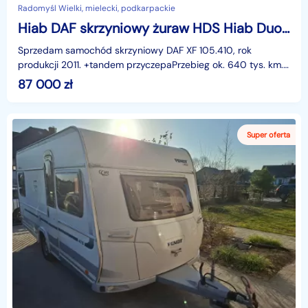
Radomyśl Wielki, mielecki, podkarpackie
Hiab DAF skrzyniowy żuraw HDS Hiab Duo 166 b.mocny z dozorem
Sprzedam samochód skrzyniowy DAF XF 105.410, rok
produkcji 2011. +tandem przyczepaPrzebieg ok. 640 tys. km.
Posiada aktualny dozór UDT ważny do grudnia 2026, pr
87 000
zł