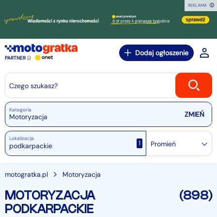
REKLAMA
Dodaj ogłoszenie
PARTNER
Czego szukasz?
Kategoria
Motoryzacja
Lokalizacja
1
Promień
motogratka.pl
Motoryzacja
MOTORYZACJA
(898)
PODKARPACKIE