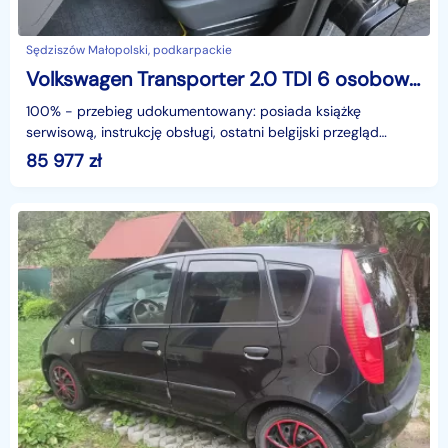
Sędziszów Małopolski, podkarpackie
Volkswagen Transporter 2.0 TDI 6 osobowy nawi kamera hak gwarancja przebiegu doinwestowany
100% - przebieg udokumentowany: posiada książkę
serwisową, instrukcję obsługi, ostatni belgijski przegląd
techniczny, dokumenty z CAR-PASS, udzielamy pisemnej g
85 977
zł