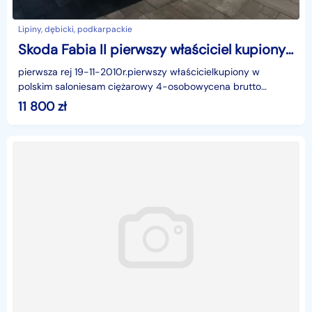
Lipiny, dębicki, podkarpackie
Skoda Fabia II pierwszy właściciel kupiony w polskim salonie
pierwsza rej 19-11-2010r.pierwszy właścicielkupiony w
polskim saloniesam ciężarowy 4-osobowycena brutto
11800zl
11 800
zł