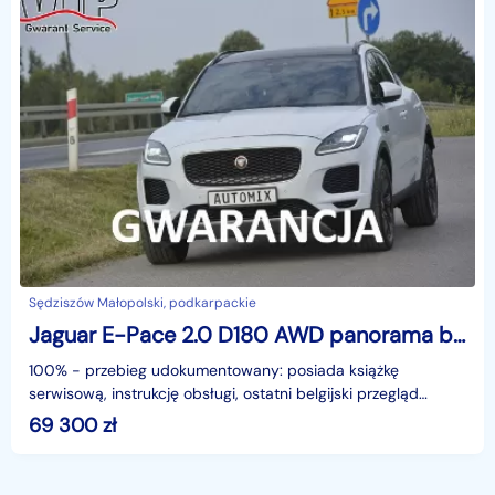
Sędziszów Małopolski, podkarpackie
Jaguar E-Pace 2.0 D180 AWD panorama bezwypadkowy gwarancja przebiegu doinwestowany
100% - przebieg udokumentowany: posiada książkę
serwisową, instrukcję obsługi, ostatni belgijski przegląd
techniczny, dokumenty z CAR-PASS, udzielamy pisemnej g
69 300
zł