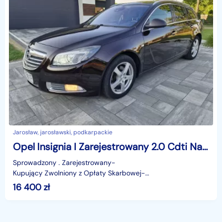
Jarosław, jarosławski, podkarpackie
Opel Insignia I Zarejestrowany 2.0 Cdti Navi Xenony Alufelgi
Sprowadzony . Zarejestrowany-
Kupujący Zwolniony z Opłaty Skarbowej-
BezwypadkowyI Właściciel . Garażowany-- DAT
16 400
zł