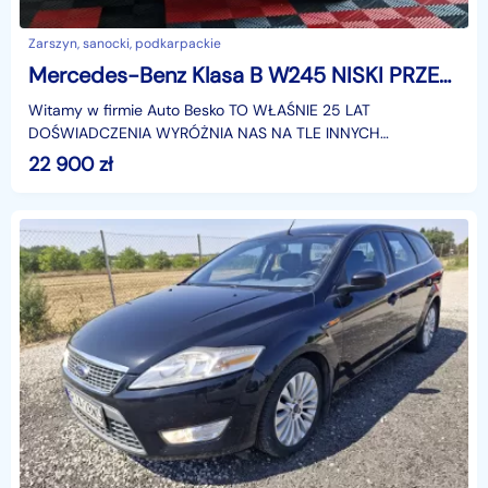
Zarszyn, sanocki, podkarpackie
Mercedes-Benz Klasa B W245 NISKI PRZEBIEG ! NOWE OPONY ! BENZYNA ! DWA KPL KÓŁ !
Witamy w firmie Auto Besko TO WŁAŚNIE 25 LAT
DOŚWIADCZENIA WYRÓŻNIA NAS NA TLE INNYCH
GWARANTUJĄC TYM SAMYM UCZCIWOŚĆ ORAZ
22 900
zł
PROFESJONALIZM W KAŻDYM ASPEKCIEOferu