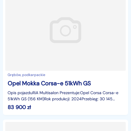
Grębów, podkarpackie
Opel Mokka Corsa-e 51kWh GS
Opis pojazduRiA Multisalon Prezentuje:Opel Corsa Corsa-e
51kWh GS (156 KM)Rok produkcji: 2024Przebieg: 30 145
kmNadwozie: HatchbackPaliwo: Elektryczny*Leasing/k
83 900
zł