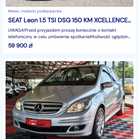
Mielec, mielecki, podkarpackie
SEAT Leon 1.5 TSI DSG 150 KM XCELLENCE BEZWYPADKOWY ORYG.LAKIER FV23%
UWAGA!Przed przyjazdem proszę koniecznie o kontakt
telefoniczny w celu umówienia spotkaniaMożliwość oględzin
pojazdu 7-dni w tygodniu , również w dni świąteczne
59 900
zł