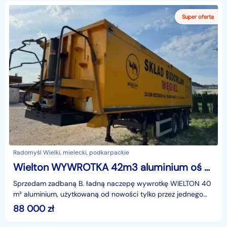
Radomyśl Wielki, mielecki, podkarpackie
Wielton WYWROTKA 42m3 aluminium oś SAF podnoszona tarcza .b ŁADNA
Sprzedam zadbaną B. ładną naczepę wywrotkę WIELTON 40
m³ aluminium, użytkowaną od nowości tylko przez jednego
właściciela. Naczepa była eksploatowana wyłącznie
88 000
zł