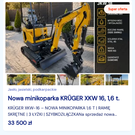
Jasło, jasielski, podkarpackie
Nowa minikoparka KRÜGER XKW 16, 1,6 t.
KRÜGER XKW-16 – NOWA MINIKOPARKA 1,6 T | RAMIĘ
SKRĘTNE | 3 ŁYŻKI | SZYBKOZŁĄCZKANa sprzedaż nowa
minikoparka KRÜGER XKW-16 o masie roboczej 1600 kg.
33 500
zł
Maszyna wyp