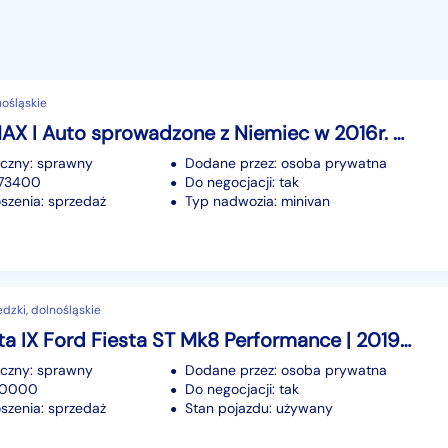
nośląskie
Ford C-MAX I Auto sprowadzone z Niemiec w 2016r. Pierwszy właściciel w polsce
iczny: sprawny
Dodane przez: osoba prywatna
273400
Do negocjacji: tak
szenia: sprzedaż
Typ nadwozia: minivan
dzki, dolnośląskie
Ford Fiesta IX Ford Fiesta ST Mk8 Performance | 2019 | 80 000 km | Maxton |
iczny: sprawny
Dodane przez: osoba prywatna
 80000
Do negocjacji: tak
szenia: sprzedaż
Stan pojazdu: używany