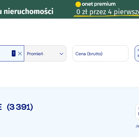
R
1
Promień
Cena (brutto)
E
(3 391)
J