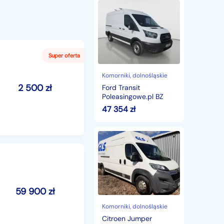
Ford
Transit
Poleasingowe.pl
BZ
Komorniki
, dolnośląskie
2 500
zł
Ford Transit
Poleasingowe.pl BZ
47 354
zł
Citroen
Jumper
Citroen
Jumper
Poleasingowe.pl
59 900
zł
Komorniki
, dolnośląskie
Citroen Jumper