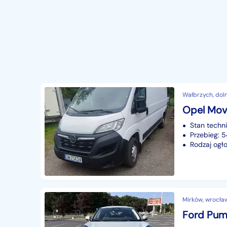
Wałbrzych, dol
Opel Mova
Stan techn
Przebieg:
Rodzaj ogło
Mirków, wrocław