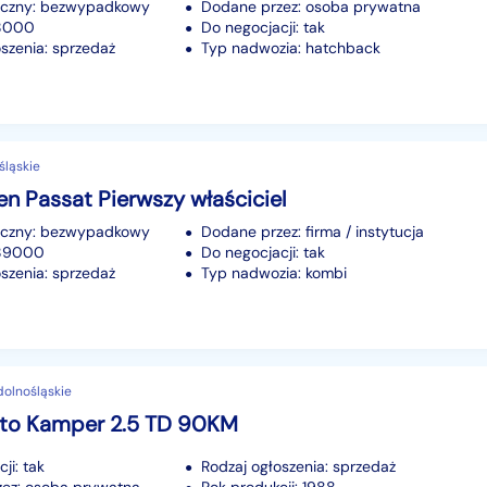
iczny: bezwypadkowy
Dodane przez: osoba prywatna
18000
Do negocjacji: tak
szenia: sprzedaż
Typ nadwozia: hatchback
śląskie
n Passat Pierwszy właściciel
iczny: bezwypadkowy
Dodane przez: firma / instytucja
189000
Do negocjacji: tak
szenia: sprzedaż
Typ nadwozia: kombi
 dolnośląskie
ato Kamper 2.5 TD 90KM
ji: tak
Rodzaj ogłoszenia: sprzedaż