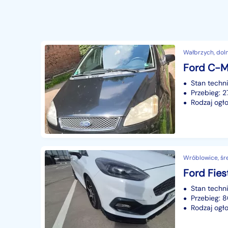
Wałbrzych, dol
Stan techn
Przebieg: 
Rodzaj ogło
Wróblowice, śre
Stan techn
Przebieg:
Rodzaj ogło