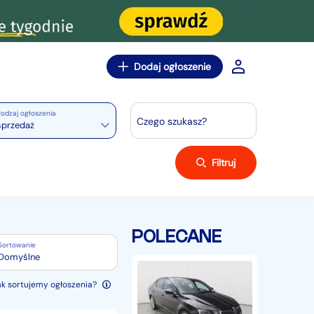
Dodaj ogłoszenie
odzaj ogłoszenia
Czego szukasz?
sprzedaż
Filtruj
POLECANE
Sortowanie
Domyślne
Skoda
Octavia
ak sortujemy ogłoszenia?
III