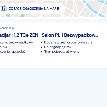
ZOBACZ OGŁOSZENIA NA MAPIE
olnośląskie
Renault Kadjar I 1.2 TCe ZEN | Salon PL | Bezwypadkowy | 117 tys. km | Faktury
iczny: bezwypadkowy
Dodane przez: osoba prywatna
17750
Do negocjacji: tak
szenia: sprzedaż
Stan pojazdu: używany