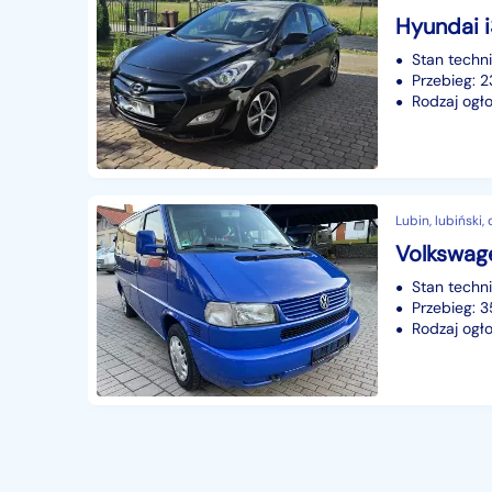
Hyundai 
Stan techn
Przebieg: 
Rodzaj ogło
Lubin, lubiński,
Volkswag
Stan techn
Przebieg: 
Rodzaj ogło