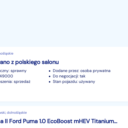
nośląskie
no z polskiego salonu
iczny: sprawny
Dodane przez: osoba prywatna
 549000
Do negocjacji: tak
szenia: sprzedaż
Stan pojazdu: używany
ski, dolnośląskie
Ford Puma II Ford Puma 1.0 EcoBoost mHEV Titanium PowerShift