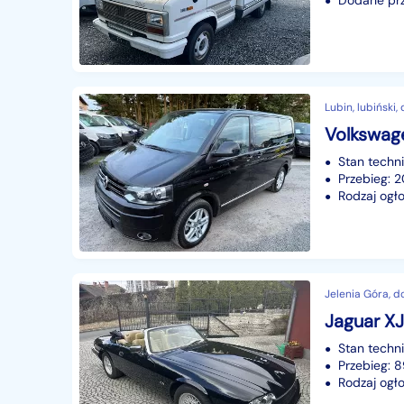
Dodane prz
Lubin, lubiński,
Volkswage
Stan techn
Przebieg:
Rodzaj ogło
Jelenia Góra, d
Jaguar XJ
Stan techn
Przebieg:
Rodzaj ogło