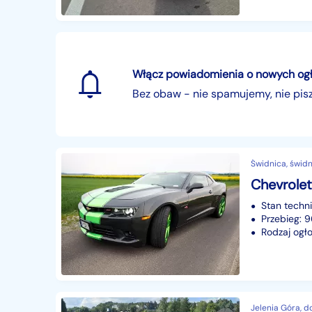
Włącz powiadomienia o nowych ogłos
Bez obaw - nie spamujemy, nie pi
Świdnica, świdn
Stan techn
Przebieg:
Rodzaj ogło
Jelenia Góra, d