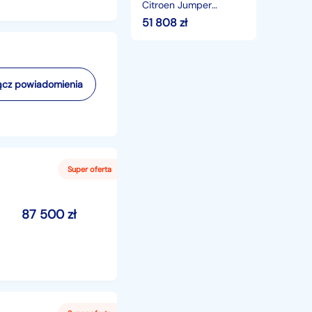
Citroen Jumper
Poleasingowe.pl
51 808
zł
cz powiadomienia
87 500
zł