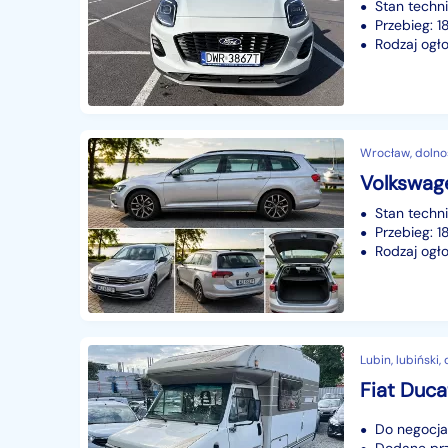
Stan techn
Przebieg: 
Rodzaj ogło
Wrocław, dolno
Volkswage
Stan techn
Przebieg: 
Rodzaj ogło
Lubin, lubiński,
Fiat Duc
Do negocjac