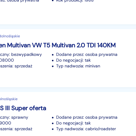
ez: osoba prywatna
Rok produkcji: 1988
 dolnośląskie
n Multivan VW T5 Multivan 2.0 TDI 140KM
iczny: bezwypadkowy
Dodane przez: osoba prywatna
 208000
Do negocjacji: tak
szenia: sprzedaż
Typ nadwozia: minivan
olnośląskie
S III Super oferta
iczny: sprawny
Dodane przez: osoba prywatna
 89000
Do negocjacji: tak
szenia: sprzedaż
Typ nadwozia: cabrio/roadster