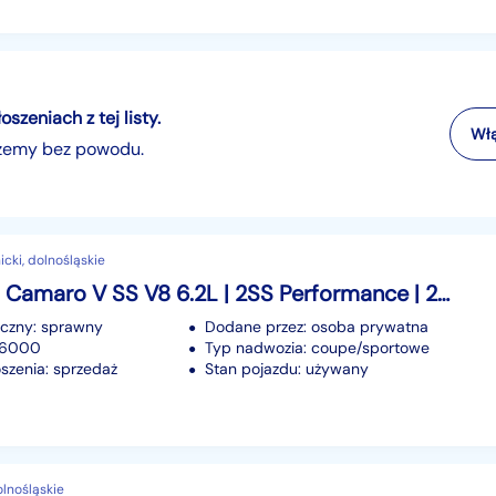
zeniach z tej listy.
Włą
szemy bez powodu.
icki, dolnośląskie
Chevrolet Camaro V SS V8 6.2L | 2SS Performance | 2015 | Stan bardzo dobry
iczny: sprawny
Dodane przez: osoba prywatna
 96000
Typ nadwozia: coupe/sportowe
szenia: sprzedaż
Stan pojazdu: używany
olnośląskie