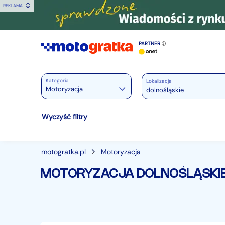
REKLAMA
PARTNER
Kategoria
Lokalizacja
Motoryzacja
Motoryzacja
Wyczyść filtry
Wszystkie w Motoryzacja
Osobowe
28434
motogratka.pl
Motoryzacja
Motocykle
882
MOTORYZACJA DOLNOŚLĄSKI
Dostawcze
3523
Ciężarowe
749
Autobusy
167
Maszyny budowlane
827