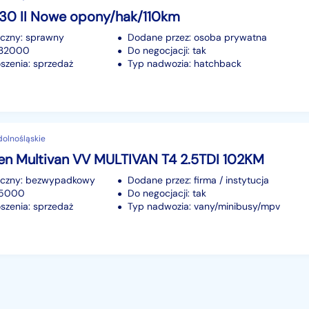
i30 II Nowe opony/hak/110km
iczny: sprawny
Dodane przez: osoba prywatna
232000
Do negocjacji: tak
szenia: sprzedaż
Typ nadwozia: hatchback
 dolnośląskie
en Multivan VV MULTIVAN T4 2.5TDI 102KM
iczny: bezwypadkowy
Dodane przez: firma / instytucja
35000
Do negocjacji: tak
szenia: sprzedaż
Typ nadwozia: vany/minibusy/mpv