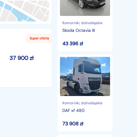
Komorniki
, dolnośląskie
Skoda Octavia III
43 396
zł
37 900
zł
DAF
xf
480
Komorniki
, dolnośląskie
DAF xf 480
73 908
zł