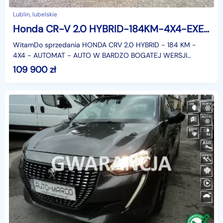
Lublin, lubelskie
Honda CR-V 2.0 HYBRID-184KM-4X4-EXECUTIVE-PANORAMA-SKÓRA-NAVI-RZUTNIK-KAMERA !!!
WitamDo sprzedania HONDA CRV 2.0 HYBRID - 184 KM -
4X4 - AUTOMAT - AUTO W BARDZO BOGATEJ WERSJI
WYPOSAŻENIA - EXECUTIVE !!!-I Właściciel-Bezwypadkowy
109 900
zł
w 100%-Peł