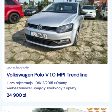
Lublin, lubelskie
Volkswagen Polo V 1.0 MPI Trendline
1-sza rejestracja : 09/12/2015 r.Opony
wielosezonoweKupujący zwolniony z opłaty
skarbowej.Pomoc w finansowaniu auta w korzystnym
24 900
zł
kredycie samochodowym lub leasi