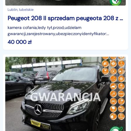
Lublin, lubelskie
Peugeot 208 II sprzedam peugeota 208 z 2022r
kamera cofania,ledy tył,przod,udzielam
gwarancji,zarejestrowany,ubezpieczonyidentyfikator:
AKL18CT1G
40 000
zł