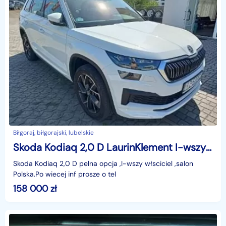
Biłgoraj, biłgorajski, lubelskie
Skoda Kodiaq 2,0 D LaurinKlement I-wszy właściciel salon Polska
Skoda Kodiaq 2,0 D pelna opcja ,I-wszy włsciciel ,salon
Polska.Po wiecej inf prosze o tel
158 000
zł