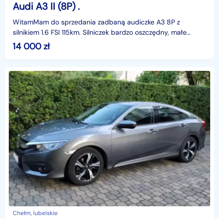
Audi A3 II (8P) .
WitamMam do sprzedania zadbaną audiczke A3 8P z
silnikiem 1.6 FSI 115km. Silniczek bardzo oszczędny, małe
spalanie coś w okolicach 5.5-6. Auto posiada sprawną k
14 000
zł
Chełm, lubelskie