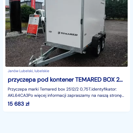
Janów Lubelski, lubelskie
przyczepa pod kontener TEMARED BOX 2512/2 0,75T TEMARED BOX 2512/2 0,75T TEMARED BOX 2512/2 0,75T
Przyczepa marki Temared box 2512/2 0,75T.identyfikator:
AKL64CA3Po więcej informacji zapraszamy na naszą stronę
internetową eurocarjanowlubelski.pl
15 683
zł