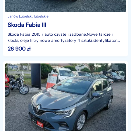
Janów Lubelski, lubelskie
Skoda Fabia III
Skoda Fabia 2015 r auto czyste i zadbane.Nowe tarcze i
klocki, oleje filtry nowe amortyzatory 4 sztuki.identyfikator:
AKL18K3DRPo więcej informacji zapraszamy n
26 900
zł