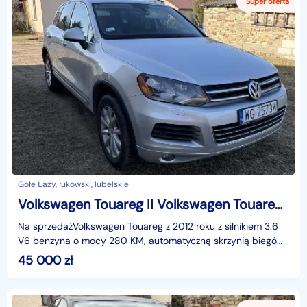
Gołe Łazy, łukowski, lubelskie
Volkswagen Touareg II Volkswagen Touareg 3,6 / 2012 / 280 KM / SUV
Na sprzedażVolkswagen Touareg z 2012 roku z silnikiem 3.6
V6 benzyna o mocy 280 KM, automatyczną skrzynią biegów
oraz napędem 4x4. Samochód w kolorze srebrnym,
45 000
zł