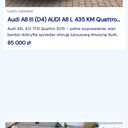
Lublin, lubelskie
Audi A8 III (D4) AUDI A8 L 435 KM Quattro - PROMOCJA !!!
Audi A8L 4.0 TFSI Quattro 2015 – pełne wyposażenie, stan
bardzo dobryNa sprzedaż oferuję luksusową limuzynę Audi
A8L 4.0 TFSI Quattro z 2015 roku (data produkcj
85 000
zł