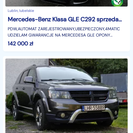
Lublin, lubelskie
Mercedes-Benz Klasa GLE C292 sprzedam ładnego MERCEDESA GLE 350 CDI 3.0 CDI 259KM 4MATIC
PDW,AUTOMAT ZAREJESTROWANY,UBEZPIECZONY,4MATIC
UDZIELAM GWARANCJE NA MERCEDESA GLE OPONY
NOWEidentyfikator: AKL18JH1Z
142 000
zł