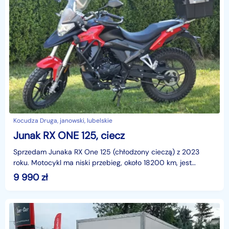
Kocudza Druga, janowski, lubelskie
Junak RX ONE 125, ciecz
Sprzedam Junaka RX One 125 (chłodzony cieczą) z 2023
roku. Motocykl ma niski przebieg, około 18200 km, jest
zadbany i gotowy do jazdy. Wyposażony w kufer centra
9 990
zł