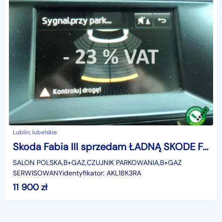
Lublin, lubelskie
Skoda Fabia III sprzedam ŁADNĄ SKODE FABIE 1.2 TURBO B+GAZ BOGATE VYPOSAŻENIE
SALON POLSKA,B+GAZ,CZUJNIK PARKOWANIA,B+GAZ
SERWISOWANYidentyfikator: AKL18K3RA
11 900
zł