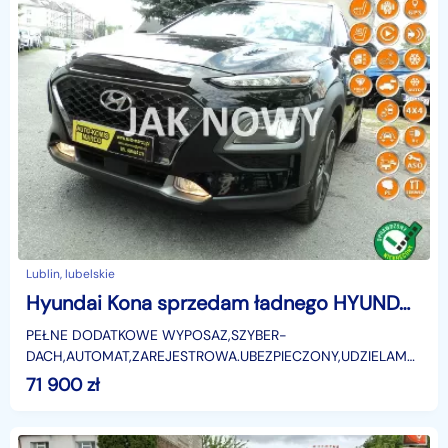
Lublin, lubelskie
Hyundai Kona sprzedam ładnego HYUNDAIA KONE Z2019R 1.6 B 177KM NOWY SAMOCHÓD 58 T
PEŁNE DODATKOWE WYPOSAZ,SZYBER-
DACH,AUTOMAT,ZAREJESTROWA.UBEZPIECZONY,UDZIELAM
GWARANCJI NA KONEidentyfikator: AKL18K4CV
71 900
zł