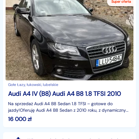
Gołe Łazy, łukowski, lubelskie
Audi A4 IV (B8) Audi A4 B8 1.8 TFSI 2010
Na sprzedaż Audi A4 B8 Sedan 1.8 TFSI – gotowe do
jazdy!Oferuję Audi A4 B8 Sedan z 2010 roku, z dynamicznym
i ekonomicznym silnikiem 1.8 TFSI 160 KM w elegancki
16 000
zł