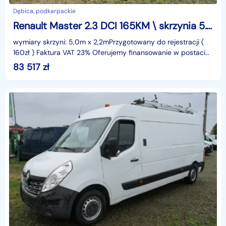
Dębica, podkarpackie
Renault Master 2.3 DCI 165KM \ skrzynia 5.0 x 2.2 \ FV23%
wymiary skrzyni: 5,0m x 2,2mPrzygotowany do rejestracji (
160zł ) Faktura VAT 23% Oferujemy finansowanie w postaci
leasingu lub kredytu. Gwarantujemy za przebie
83 517
zł