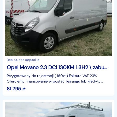
Dębica, podkarpackie
Opel Movano 2.3 DCI 130KM L3H2 \ zabudowa warsztatowa \ FV23%
Przygotowany do rejestracji ( 160zł ) Faktura VAT 23%
Oferujemy finansowanie w postaci leasingu lub kredytu.
Gwarantujemy za przebieg.identyfikator: AKL3KMZK
81 795
zł