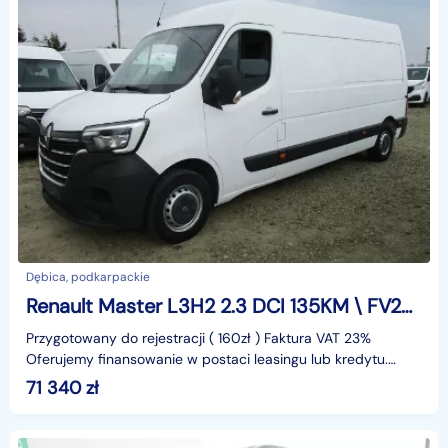
Dębica, podkarpackie
Renault Master L3H2 2.3 DCI 135KM \ FV23%
Przygotowany do rejestracji ( 160zł ) Faktura VAT 23%
Oferujemy finansowanie w postaci leasingu lub kredytu.
Gwarantujemy za przebieg.identyfikator: AKL3KJ56
71 340
zł