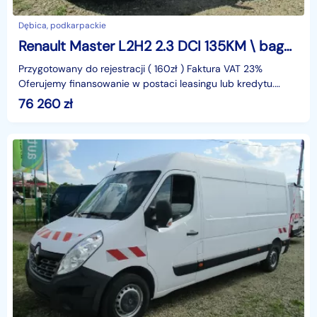
Dębica, podkarpackie
Renault Master L2H2 2.3 DCI 135KM \ bagażnik dachowy + boczny na okna \ VAT23%
Przygotowany do rejestracji ( 160zł ) Faktura VAT 23%
Oferujemy finansowanie w postaci leasingu lub kredytu.
Gwarantujemy za przebieg.identyfikator: AKL3KK2Z
76 260
zł