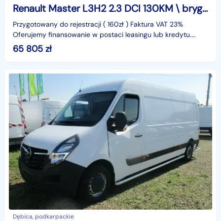
Renault Master L3H2 2.3 DCI 130KM \ brygadówka 7 osób \ FV23%
Przygotowany do rejestracji ( 160zł ) Faktura VAT 23%
Oferujemy finansowanie w postaci leasingu lub kredytu.
Gwarantujemy za przebieg.identyfikator: AKL3KMJA
65 805
zł
Dębica, podkarpackie