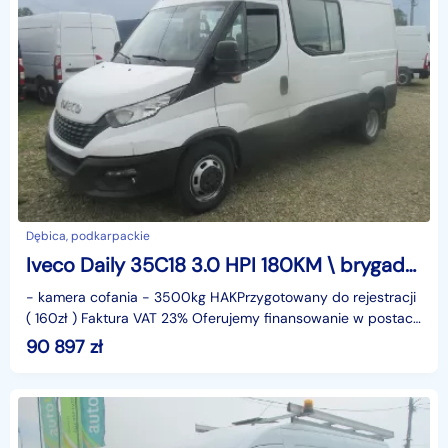
Dębica, podkarpackie
Iveco Daily 35C18 3.0 HPI 180KM \ brygadówka 6 osób \ hak 3.5t \ bagażnik \ FV23
- kamera cofania - 3500kg HAKPrzygotowany do rejestracji
( 160zł ) Faktura VAT 23% Oferujemy finansowanie w postaci
leasingu lub kredytu. Gwarantujemy za przebi
90 897
zł