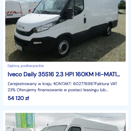
Dębica, podkarpackie
Iveco Daily 35S16 2.3 HPI 160KM HI-MATIC \ FV23%
Zarejestrowany w kraju. KONTAKT: 602776987Faktura VAT
23% Oferujemy finansowanie w postaci leasingu lub
kredytu.identyfikator: AKL3KMGM
54 120
zł