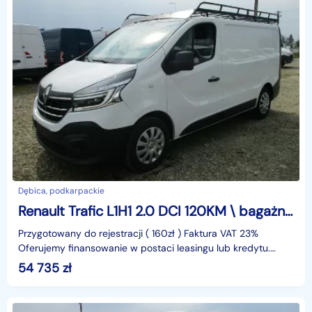
Dębica, podkarpackie
Renault Trafic L1H1 2.0 DCI 120KM \ bagażnik dachowy \ FV23%
Przygotowany do rejestracji ( 160zł ) Faktura VAT 23%
Oferujemy finansowanie w postaci leasingu lub kredytu.
Gwarantujemy za przebieg.identyfikator: AKL3KJ57
54 735
zł