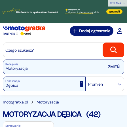
REKLAMA
Dodaj ogłoszenie
PARTNER
Czego szukasz?
Kategoria
Motoryzacja
Lokalizacja
1
Promień
motogratka.pl
Motoryzacja
MOTORYZACJA DĘBICA
(42)
Sortowanie