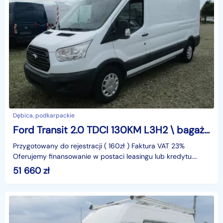
Dębica, podkarpackie
Ford Transit 2.0 TDCI 130KM L3H2 \ bagażnik \ FV23%
Przygotowany do rejestracji ( 160zł ) Faktura VAT 23%
Oferujemy finansowanie w postaci leasingu lub kredytu.
Gwarantujemy za przebieg.identyfikator: AKL3KMCM
51 660
zł