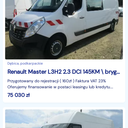
Dębica, podkarpackie
Renault Master L3H2 2.3 DCI 145KM \ brygadówka 7 osób \ FV23%
Przygotowany do rejestracji ( 160zł ) Faktura VAT 23%
Oferujemy finansowanie w postaci leasingu lub kredytu.
Gwarantujemy za przebieg.identyfikator: AKL3KMHF
75 030
zł