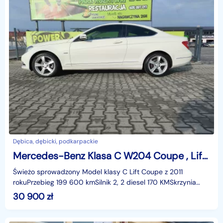
Dębica, dębicki, podkarpackie
Mercedes-Benz Klasa C W204 Coupe , Lift z 2011r klasa C , Diesel Automat
Świeżo sprowadzony Model klasy C Lift Coupe z 2011
rokuPrzebieg 199 600 kmSilnik 2, 2 diesel 170 KMSkrzynia
biegów automatycznaDwa kluczyki Oryginalny laki
30 900
zł