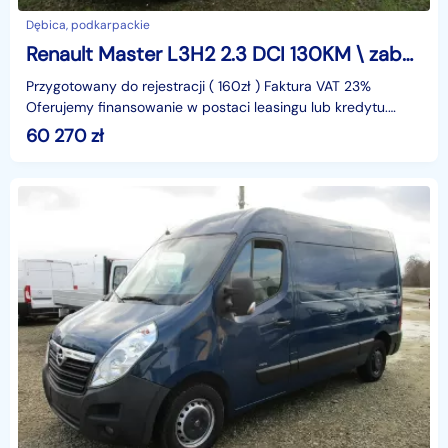
Dębica, podkarpackie
Renault Master L3H2 2.3 DCI 130KM \ zabudowa \ bagażnik \ FV23%
Przygotowany do rejestracji ( 160zł ) Faktura VAT 23%
Oferujemy finansowanie w postaci leasingu lub kredytu.
Gwarantujemy za przebieg.identyfikator: AKL3KK9Q
60 270
zł