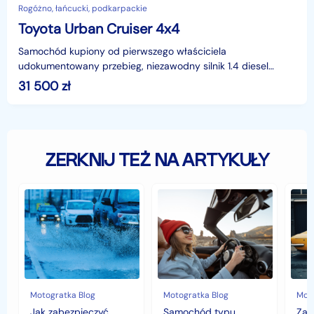
Rogóżno, łańcucki, podkarpackie
Toyota Urban Cruiser 4x4
Samochód kupiony od pierwszego właściciela
udokumentowany przebieg, niezawodny silnik 1.4 diesel
spalanie na 100km do pięciu litrów oleju napędowego, nowy
31 500
zł
akumu
ZERKNIJ TEŻ NA ARTYKUŁY
Jak
Samochód
Zab
zabezpieczyć
typu
sam
samochód
cabrio
czyli
przed
–
hist
jesiennymi
czy
war
chłodami
to
fort
i
się
deszczem?
opłaca
w
Motogratka Blog
Motogratka Blog
Moto
polskim
Jak zabezpieczyć
Samochód typu
Zab