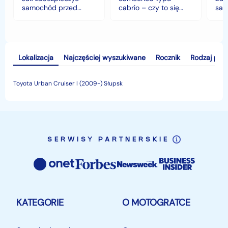
klimacie?
samochód przed
cabrio – czy to się
sam
jesiennymi chłodami i
opłaca w polskim
his
deszczem?
klimacie?
Lokalizacja
Najczęściej wyszukiwane
Rocznik
Rodzaj pal
Toyota Urban Cruiser I (2009-) Słupsk
SERWISY PARTNERSKIE
KATEGORIE
O MOTOGRATCE