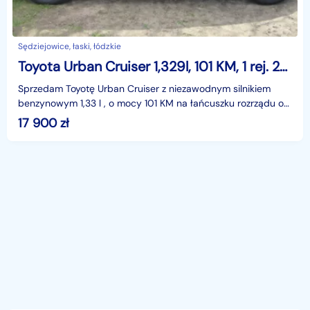
Sędziejowice, łaski, łódzkie
Toyota Urban Cruiser 1,329l, 101 KM, 1 rej. 2010r. przebieg 191 tys. km,bez rdzy
Sprzedam Toyotę Urban Cruiser z niezawodnym silnikiem
benzynowym 1,33 l , o mocy 101 KM na łańcuszku rozrządu o
udokumentowanym przebiegu 191000 km , rok
17 900
zł