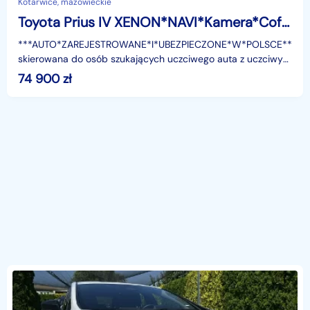
Kotarwice, mazowieckie
Toyota Prius IV XENON*NAVI*Kamera*Cofania*Grzane*Fotele*Czujniki*Parkowania*Serwis*A
***AUTO*ZAREJESTROWANE*I*UBEZPIECZONE*W*POLSCE***Ofe
skierowana do osób szukających uczciwego auta z uczciwym
udokumentowanym przebiegiem i historią pojazdu,
74 900
zł