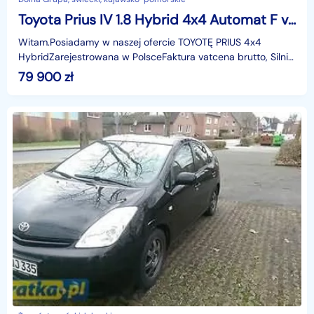
Toyota Prius IV 1.8 Hybrid 4x4 Automat F vat
Witam.Posiadamy w naszej ofercie TOYOTĘ PRIUS 4x4
HybridZarejestrowana w PolsceFaktura vatcena brutto, Silnik
1.8 benzyna + napęd elektrycny Skrzynia biegów
79 900
zł