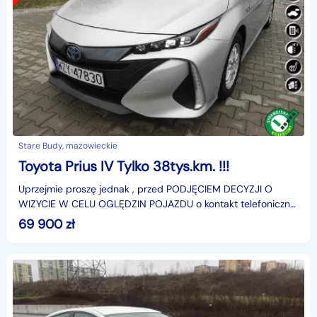
Stare Budy, mazowieckie
Toyota Prius IV Tylko 38tys.km. !!!
Uprzejmie proszę jednak , przed PODJĘCIEM DECYZJI O
WIZYCIE W CELU OGLĘDZIN POJAZDU o kontakt telefoniczny
W CELU POTWIERDZENIA PRZYJAZDU !Wystawiam fakturę
69 900
zł
VAT