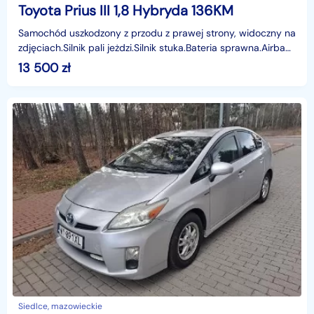
Toyota Prius III 1,8 Hybryda 136KM
Samochód uszkodzony z przodu z prawej strony, widoczny na
zdjęciach.Silnik pali jeżdzi.Silnik stuka.Bateria sprawna.Airbagi
OK./Posiadamy wiele innych modeli s
13 500
zł
Siedlce, mazowieckie