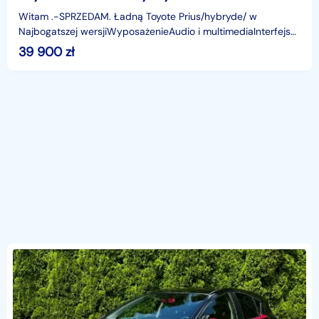
Witam .-SPRZEDAM. Ładną Toyote Prius/hybryde/ w
Najbogatszej wersjiWyposażenieAudio i multimediaInterfejs
BluetoothRadioUSBZestaw głośnomówiącySystem nawigacji
39 900
zł