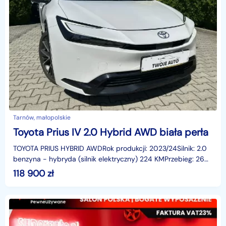
Tarnów, małopolskie
Toyota Prius IV 2.0 Hybrid AWD biała perła
TOYOTA PRIUS HYBRID AWDRok produkcji: 2023/24Silnik: 2.0
benzyna - hybryda (silnik elektryczny) 224 KMPrzebieg: 26
723 kmSkrzynia automatyczna- tryb jazdy /spor
118 900
zł