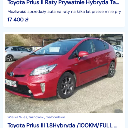
Toyota Prius II Raty Prywatnie Hybryda Taxi Zadbany
Możliwość sprzedaży auta na raty na kilka lat przeze mnie prywa
17 400
zł
Wielka Wieś, tarnowski, małopolskie
Toyota Prius III 1.8Hybryda /100KM/FULL OPCJA!/Kamera /Navi /Serwis