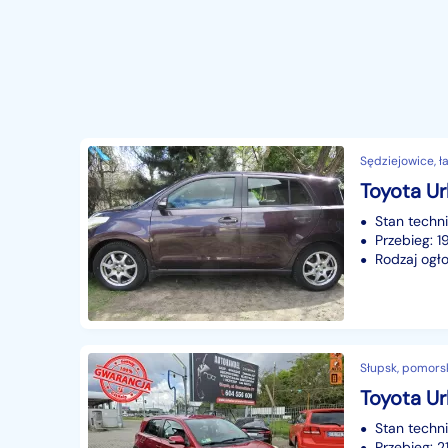
Sędziejowice, ła
Stan techn
Przebieg: 
Rodzaj ogło
Słupsk, pomors
Stan techn
Przebieg: 