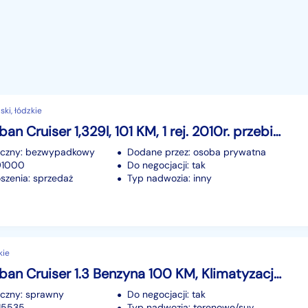
ski, łódzkie
Toyota Urban Cruiser 1,329l, 101 KM, 1 rej. 2010r. przebieg 191 tys. km,bez rdzy
iczny: bezwypadkowy
Dodane przez: osoba prywatna
191000
Do negocjacji: tak
szenia: sprzedaż
Typ nadwozia: inny
kie
Toyota Urban Cruiser 1.3 Benzyna 100 KM, Klimatyzacja, Alufelgi, Isofix, Klucz Zbliżeniow
iczny: sprawny
Do negocjacji: tak
215535
Typ nadwozia: terenowe/suv