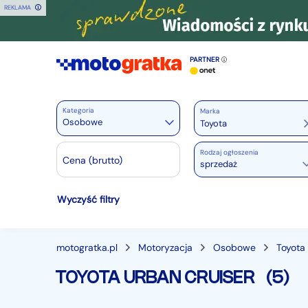
REKLAMA
PARTNER
Kategoria
Marka
Osobowe
Rodzaj ogłoszenia
Motoryzacja
Cena (brutto)
sprzedaż
Wszystkie w Motoryzacja
Wyczyść filtry
Osobowe
28248
Motocykle
887
Dostawcze
3540
motogratka.pl
Motoryzacja
Osobowe
Toyota
Ciężarowe
740
TOYOTA URBAN CRUISER
(5)
Autobusy
167
Maszyny budowlane
824