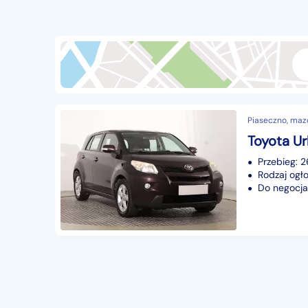
Przyczepy i naczepy
428
Części samochodowe
14655
Części motocyklowe
1
Pojazdy specjalistyczne
172
Sprzęt wodny
60
Piaseczno, maz
Pozostałe
1065
Toyota Ur
Przebieg: 
Rodzaj ogło
Do negocjac