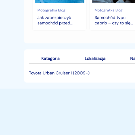
deszczem?
opłaca
w
Motogratka Blog
Motogratka Blog
polskim
Jak zabezpieczyć
Samochód typu
klimacie?
samochód przed
cabrio – czy to się
jesiennymi chłodami i
opłaca w polskim
deszczem?
klimacie?
Kategoria
Lokalizacja
Na
Toyota Urban Cruiser I (2009-)