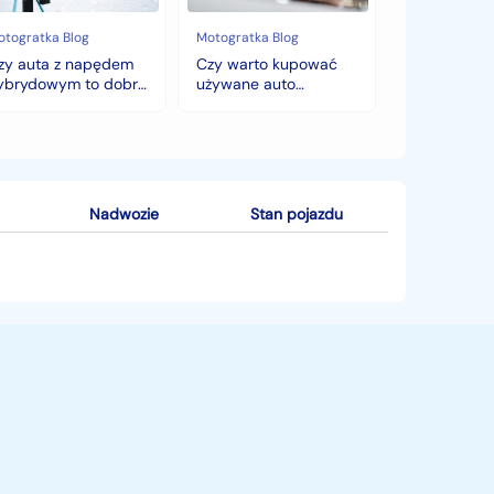
bór
zmiany
cen,
otogratka Blog
Motogratka Blog
mę?
które
zy auta z napędem
Czy warto kupować
zaskoczą
ybrydowym to dobry
używane auto
każdego
ybór na zimę?
jesienią? Sezonowe
kupującego.
zmiany cen, które
zaskoczą każdego
kupującego.
Nadwozie
Stan pojazdu