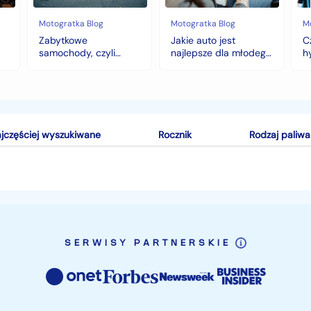
top
wy
5
na
Motogratka Blog
Motogratka Blog
M
modeli
zi
Zabytkowe
Jakie auto jest
C
na
samochody, czyli
najlepsze dla młodego
h
pierwszy
historia warta fortunę
kierowcy? top 5
w
samochód
modeli na pierwszy
samochód
jczęściej wyszukiwane
Rocznik
Rodzaj paliwa
SERWISY PARTNERSKIE