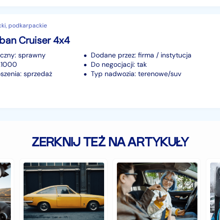
cki, podkarpackie
ban Cruiser 4x4
iczny: sprawny
Dodane przez: firma / instytucja
121000
Do negocjacji: tak
szenia: sprzedaż
Typ nadwozia: terenowe/suv
ZERKNIJ TEŻ NA ARTYKUŁY
Zabytkowe
Jakie
Cz
samochody,
auto
au
czyli
jest
z
historia
najlepsze
na
warta
dla
hy
fortunę
młodego
to
kierowcy?
do