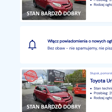
Rodzaj ogło
Włącz powiadomienia o nowych ogłos
Bez obaw - nie spamujemy, nie pi
Słupsk, pomors
Stan techn
Przebieg: 
Rodzaj ogło