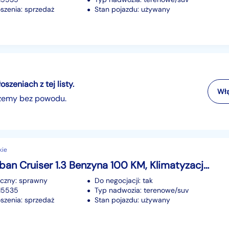
szenia: sprzedaż
Stan pojazdu: używany
zeniach z tej listy.
Włą
szemy bez powodu.
kie
Toyota Urban Cruiser 1.3 Benzyna 100 KM, Klimatyzacja, Alufelgi, Isofix, Klucz Zbliżeniow
iczny: sprawny
Do negocjacji: tak
215535
Typ nadwozia: terenowe/suv
szenia: sprzedaż
Stan pojazdu: używany