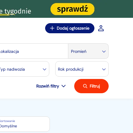
Dodaj ogłoszenie
Lokalizacja
Promień
Typ nadwozia
Rok produkcji
Rozwiń filtry
Filtruj
Sortowanie
Domyślne