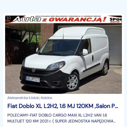
Aleksandrów Łódzki, łódzkie
Fiat Doblo XL L2H2, 1.6 MJ 120KM ,Salon PL,I WŁ, grzane fotele, F.VAT23,leasin
POLECAMY-FIAT DOBLO CARGO MAXI XL L2H2 VAN 1,6
MULTIJET 120 KM 2021 r. ( SUPER JEDNOSTKA NAPĘDOWA