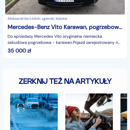
Aleksandrów Łódzki, zgierski, łódzkie
Mercedes-Benz Vito Karawan, pogrzebowy 5 osobowy
Do sprzedaży Mercedes Vito oryginalna niemiecka
zabudowa pogrzebowa - karawan.Pojazd zarejestrowany na
5 osób.Sprawny w stanie technicznym i wizualnym dobrym.Si
35 000
zł
ZERKNIJ TEŻ NA ARTYKUŁY
Jak
Samochód
Zab
zabezpieczyć
typu
sam
samochód
cabrio
czyli
przed
–
hist
jesiennymi
czy
war
chłodami
to
fort
i
się