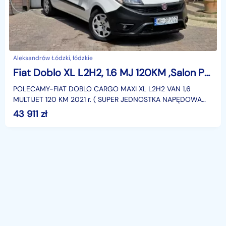
Aleksandrów Łódzki, łódzkie
Fiat Doblo XL L2H2, 1.6 MJ 120KM ,Salon PL,I WŁ, grzane fotele, F.VAT23,leasin
POLECAMY-FIAT DOBLO CARGO MAXI XL L2H2 VAN 1,6
MULTIJET 120 KM 2021 r. ( SUPER JEDNOSTKA NAPĘDOWA
MULTIJET ) z udokumentowanym przebiegiem,użytkowany w
43 911
zł
długich