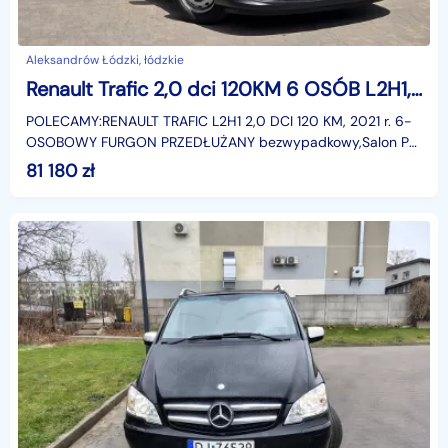
Aleksandrów Łódzki, łódzkie
Renault Trafic 2,0 dci 120KM 6 OSÓB L2H1,I WŁ,Salon PL, LED, , F.vat- 66000 netto
POLECAMY:RENAULT TRAFIC L2H1 2,0 DCI 120 KM, 2021 r. 6-
OSOBOWY FURGON PRZEDŁUŻANY bezwypadkowy,Salon PL,
I WŁ, Samochód zadbany , w jednych rękach od nowości
81 180
zł