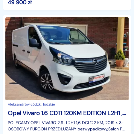
MULTIJET ) z udokumentowanym przebiegiem,użytkowany w
49 900
zł
długich
Aleksandrów Łódzki, łódzkie
Opel Vivaro 1.6 CDTI 120KM EDITION L2H1 ,I WŁ,Salon PL, F.vat 23% - 49500 netto
POLECAMY:OPEL VIVARO 2,9t L2H1 1,6 DCI 122 KM, 2019 r. 3-
OSOBOWY FURGON PRZEDŁUŻANY bezwypadkowy,Salon PL,