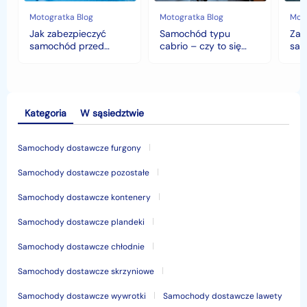
deszczem?
opłaca
w
Motogratka Blog
Motogratka Blog
Moto
polskim
Jak zabezpieczyć
Samochód typu
Zab
klimacie?
samochód przed
cabrio – czy to się
sam
jesiennymi chłodami i
opłaca w polskim
his
deszczem?
klimacie?
Kategoria
W sąsiedztwie
Samochody dostawcze furgony
Samochody dostawcze pozostałe
Samochody dostawcze kontenery
Samochody dostawcze plandeki
Samochody dostawcze chłodnie
Samochody dostawcze skrzyniowe
Samochody dostawcze wywrotki
Samochody dostawcze lawety