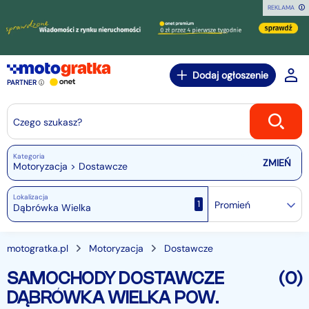
REKLAMA
Dodaj ogłoszenie
PARTNER
Czego szukasz?
Kategoria
Motoryzacja > Dostawcze
Lokalizacja
1
Promień
motogratka.pl
Motoryzacja
Dostawcze
SAMOCHODY DOSTAWCZE
(0)
DĄBRÓWKA WIELKA POW.