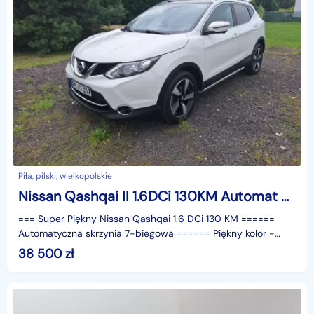
Piła, pilski, wielkopolskie
Nissan Qashqai II 1.6DCi 130KM Automat Super Stan
=== Super Piękny Nissan Qashqai 1.6 DCi 130 KM ======
Automatyczna skrzynia 7-biegowa ====== Piękny kolor -
Biały - perła - metalic ====== 5 - Miejscowy ======
38 500
zł