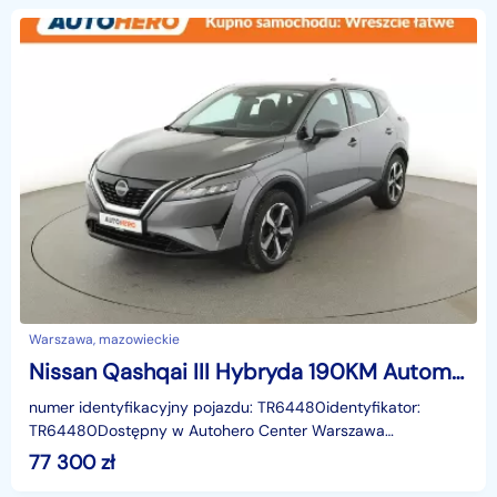
Warszawa, mazowieckie
Nissan Qashqai III Hybryda 190KM Automat Kamera cofania Klimatyzacja Tempomat
numer identyfikacyjny pojazdu: TR64480identyfikator:
TR64480Dostępny w Autohero Center Warszawa
MłocinyUWAGA!Jako jedyni w Polsce oferujemy możliwość
77 300
zł
oględzin n