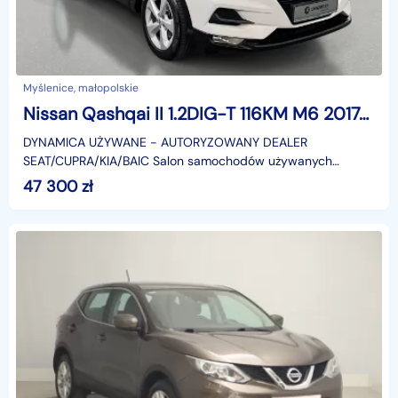
Myślenice, małopolskie
Nissan Qashqai II 1.2DIG-T 116KM M6 2017/2018 r., salon PL, przebieg tylko 88tys.km
DYNAMICA UŻYWANE − AUTORYZOWANY DEALER
SEAT/CUPRA/KIA/BAIC Salon samochodów używanych
Dynamica Caroutlet posiada w swojej ofercie ponad 300
47 300
zł
sprawdzonych i gotow