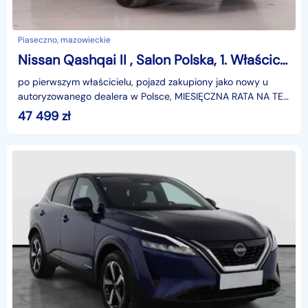
Piaseczno, mazowieckie
Nissan Qashqai II , Salon Polska, 1. Właściciel, Serwis ASO, Automat, Navi,
po pierwszym właścicielu, pojazd zakupiony jako nowy u
autoryzowanego dealera w Polsce, MIESIĘCZNA RATA NA TEN
SAMOCHÓD JUŻ OD 283 PLN*Podana w ogłoszeniu loka
47 499
zł