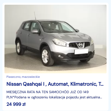
Piaseczno, mazowieckie
Nissan Qashqai I , Automat, Klimatronic, Tempomat, Parktronic,ALU
MIESIĘCZNA RATA NA TEN SAMOCHÓD JUŻ OD 149
PLN*Podana w ogłoszeniu lokalizacja pojazdu jest aktualna
na dzień wystawienia ogłoszenia. Przed przyjazdem do
24 999
zł
salonu