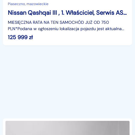
Piaseczno, mazowieckie
Nissan Qashqai III , 1. Właściciel, Serwis ASO, Automat, VAT 23%, Skóra, Navi,
MIESIĘCZNA RATA NA TEN SAMOCHÓD JUŻ OD 750
PLN*Podana w ogłoszeniu lokalizacja pojazdu jest aktualna
na dzień wystawienia ogłoszenia. Przed przyjazdem do
125 999
zł
salonu