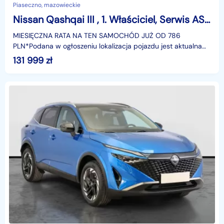
Piaseczno, mazowieckie
Nissan Qashqai III , 1. Właściciel, Serwis ASO, Automat, VAT 23%, Skóra, Navi,
MIESIĘCZNA RATA NA TEN SAMOCHÓD JUŻ OD 786
PLN*Podana w ogłoszeniu lokalizacja pojazdu jest aktualna
na dzień wystawienia ogłoszenia. Przed przyjazdem do
131 999
zł
salonu