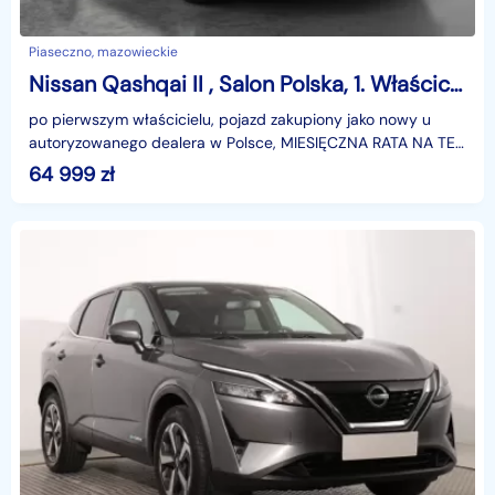
Piaseczno, mazowieckie
Nissan Qashqai II , Salon Polska, 1. Właściciel, Serwis ASO, Automat, Skóra,
po pierwszym właścicielu, pojazd zakupiony jako nowy u
autoryzowanego dealera w Polsce, MIESIĘCZNA RATA NA TEN
SAMOCHÓD JUŻ OD 387 PLN*Podana w ogłoszeniu loka
64 999
zł