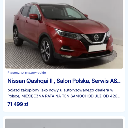
Piaseczno, mazowieckie
Nissan Qashqai II , Salon Polska, Serwis ASO, Automat, Navi, Klimatronic,
pojazd zakupiony jako nowy u autoryzowanego dealera w
Polsce, MIESIĘCZNA RATA NA TEN SAMOCHÓD JUŻ OD 426
PLN*Podana w ogłoszeniu lokalizacja pojazdu jest aktua
71 499
zł