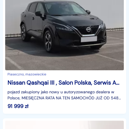
Piaseczno, mazowieckie
Nissan Qashqai III , Salon Polska, Serwis ASO, Automat, Navi, Klimatronic,
pojazd zakupiony jako nowy u autoryzowanego dealera w
Polsce, MIESIĘCZNA RATA NA TEN SAMOCHÓD JUŻ OD 548
PLN*Podana w ogłoszeniu lokalizacja pojazdu jest aktua
91 999
zł