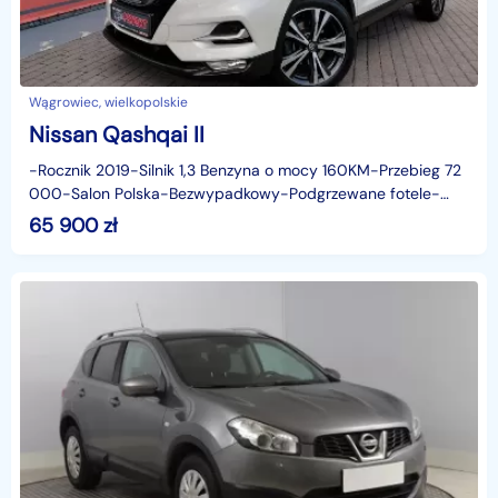
Wągrowiec, wielkopolskie
Nissan Qashqai II
-Rocznik 2019-Silnik 1,3 Benzyna o mocy 160KM-Przebieg 72
000-Salon Polska-Bezwypadkowy-Podgrzewane fotele-
Podgrzewana przednia szyba-Automat-Kamera cofania 360
65 900
zł