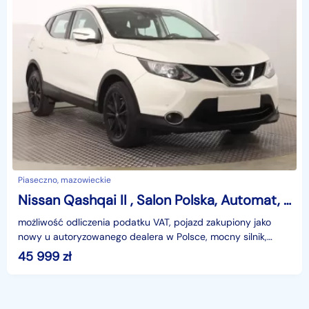
Piaseczno, mazowieckie
Nissan Qashqai II , Salon Polska, Automat, VAT 23%, Klimatronic, Tempomat,
możliwość odliczenia podatku VAT, pojazd zakupiony jako
nowy u autoryzowanego dealera w Polsce, mocny silnik,
niskie spalanie, niezawodny silnik, MIESIĘCZNA RA
45 999
zł