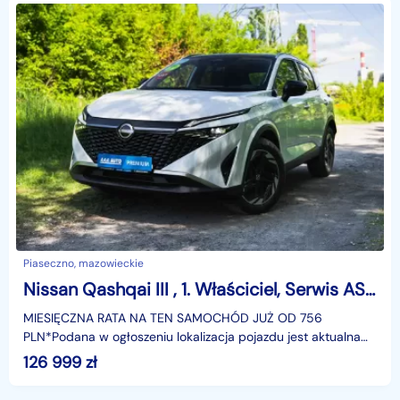
Piaseczno, mazowieckie
Nissan Qashqai III , 1. Właściciel, Serwis ASO, Automat, VAT 23%, Skóra, Navi,
MIESIĘCZNA RATA NA TEN SAMOCHÓD JUŻ OD 756
PLN*Podana w ogłoszeniu lokalizacja pojazdu jest aktualna
na dzień wystawienia ogłoszenia. Przed przyjazdem do
126 999
zł
salonu