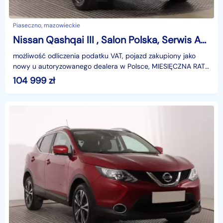
Piaseczno, mazowieckie
Nissan Qashqai III , Salon Polska, Serwis ASO, Automat, VAT 23%, Navi,
możliwość odliczenia podatku VAT, pojazd zakupiony jako
nowy u autoryzowanego dealera w Polsce, MIESIĘCZNA RATA
NA TEN SAMOCHÓD JUŻ OD 625 PLN*Podana w ogłosze
104 999
zł