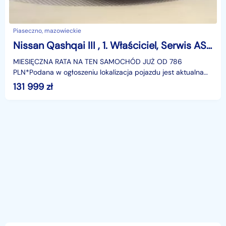
Piaseczno, mazowieckie
Nissan Qashqai III , 1. Właściciel, Serwis ASO, Automat, VAT 23%, Skóra, Navi,
MIESIĘCZNA RATA NA TEN SAMOCHÓD JUŻ OD 786
PLN*Podana w ogłoszeniu lokalizacja pojazdu jest aktualna
na dzień wystawienia ogłoszenia. Przed przyjazdem do
131 999
zł
salonu