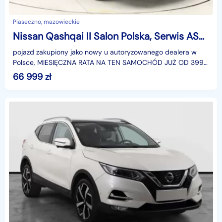
Piaseczno, mazowieckie
Nissan Qashqai II Salon Polska, Serwis ASO, Automat, Skóra, Navi, Klimatronic,
pojazd zakupiony jako nowy u autoryzowanego dealera w
Polsce, MIESIĘCZNA RATA NA TEN SAMOCHÓD JUŻ OD 399
PLN*Podana w ogłoszeniu lokalizacja pojazdu jest aktua
66 999
zł