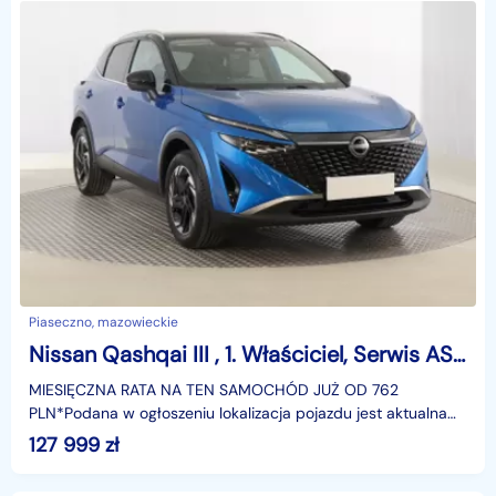
Piaseczno, mazowieckie
Nissan Qashqai III , 1. Właściciel, Serwis ASO, Automat, VAT 23%, Skóra, Navi,
MIESIĘCZNA RATA NA TEN SAMOCHÓD JUŻ OD 762
PLN*Podana w ogłoszeniu lokalizacja pojazdu jest aktualna
na dzień wystawienia ogłoszenia. Przed przyjazdem do
127 999
zł
salonu