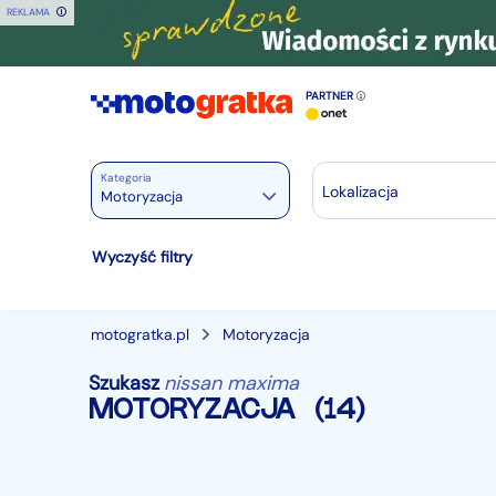
REKLAMA
PARTNER
Kategoria
Lokalizacja
Motoryzacja
Motoryzacja
Wyczyść filtry
Wszystkie w Motoryzacja
Osobowe
28238
motogratka.pl
Motoryzacja
Motocykle
887
Szukasz
nissan maxima
Dostawcze
3542
MOTORYZACJA
(14)
Ciężarowe
740
Autobusy
167
Maszyny budowlane
824