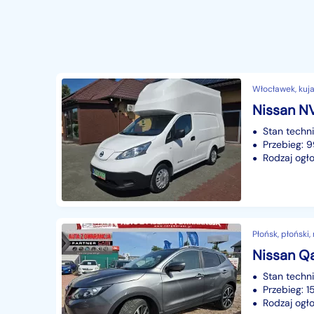
Włocławek, ku
Stan techn
Przebieg:
Rodzaj ogło
Płońsk, płoński
Stan techn
Przebieg: 
Rodzaj ogło