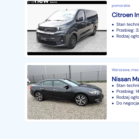
pomorskie
Stan techn
Przebieg: 
Rodzaj ogło
Warszawa, maz
Nissan Ma
Stan techn
Przebieg: 
Rodzaj ogło
Do negocjac