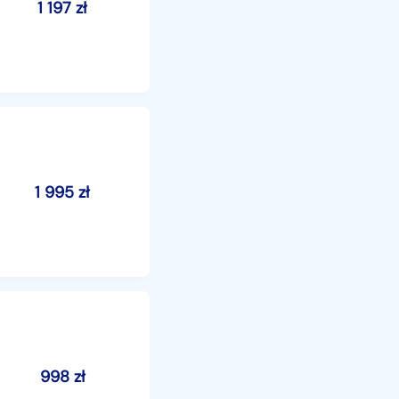
1 197
zł
1 995
zł
998
zł