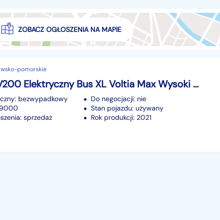
ZOBACZ OGŁOSZENIA NA MAPIE
jawsko-pomorskie
Nissan NV200 Elektryczny Bus XL Voltia Max Wysoki Salon Polska Serwis ASO Nissan
iczny: bezwypadkowy
Do negocjacji: nie
 99000
Stan pojazdu: używany
szenia: sprzedaż
Rok produkcji: 2021