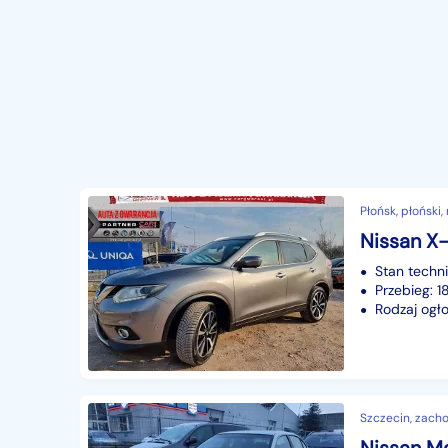
Płońsk, płoński
Stan techn
Przebieg: 
Rodzaj ogło
Szczecin, zach