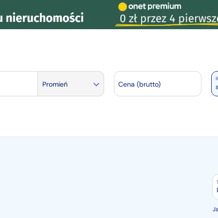
R
Promień
Cena (brutto)
J