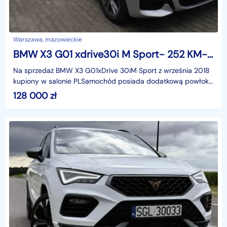
Warszawa, mazowieckie
BMW X3 G01 xdrive30i M Sport- 252 KM- pierwszy właściciel- kupiony w salonie PL
Na sprzedaż BMW X3 G01xDrive 30iM Sport z września 2018
kupiony w salonie PLSamochód posiada dodatkową powłokę
ceramiczną chroniącą lakier przed zarysowaniami
128 000
zł