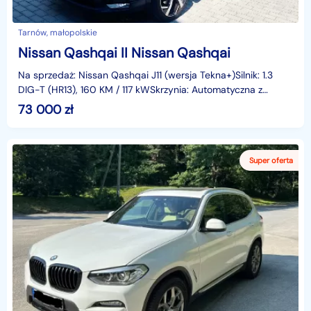
Tarnów, małopolskie
Nissan Qashqai II Nissan Qashqai
Na sprzedaż: Nissan Qashqai J11 (wersja Tekna+)Silnik: 1.3
DIG-T (HR13), 160 KM / 117 kWSkrzynia: Automatyczna z
trybem SportRok produkcji: koniec 2018 (pierwsz
73 000
zł