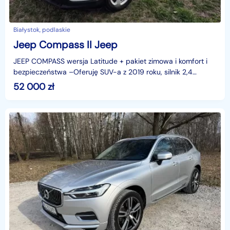
Białystok, podlaskie
Jeep Compass II Jeep
JEEP COMPASS wersja Latitude + pakiet zimowa i komfort i
bezpieczeństwa –Oferuję SUV-a z 2019 roku, silnik 2,4
benyza, 170 koni, automat. Kupiony z Kanady, po l
52 000
zł