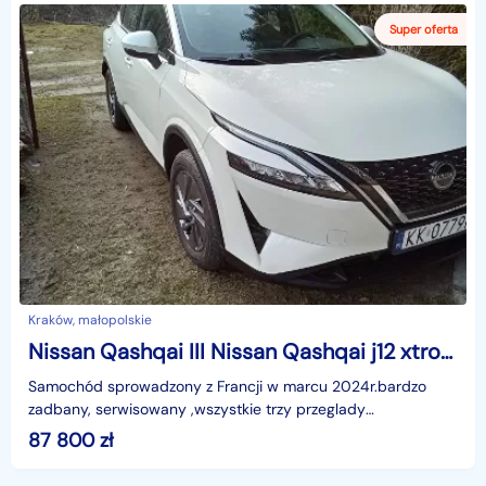
Kraków, małopolskie
Nissan Qashqai III Nissan Qashqai j12 xtronic
Samochód sprowadzony z Francji w marcu 2024r.bardzo
zadbany, serwisowany ,wszystkie trzy przeglady
gwarancyjne wykonane w ASO Nissan Kraków. Ostatni duży
87 800
zł
przegl