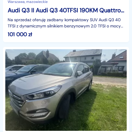
Warszawa, mazowieckie
Audi Q3 II Audi Q3 40TFSI 190KM Quattro Stronic Comfort salon PL pakiet serwisowy
Na sprzedaż oferuję zadbany kompaktowy SUV Audi Q3 40
TFSI z dynamicznym silnikiem benzynowym 2.0 TFSI o mocy
190 KM, napędem na cztery koła Quattro oraz automa
101 000
zł