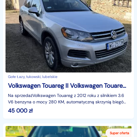
Gołe Łazy, łukowski, lubelskie
Volkswagen Touareg II Volkswagen Touareg 3,6 / 2012 / 280 KM / SUV
Na sprzedażVolkswagen Touareg z 2012 roku z silnikiem 3.6
V6 benzyna o mocy 280 KM, automatyczną skrzynią biegów
oraz napędem 4x4. Samochód w kolorze srebrnym,
45 000
zł