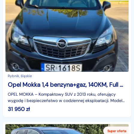
Rybnik, śląskie
Opel Mokka 1,4 benzyna+gaz, 140KM, Full opcja,Zadbany,Garażowany,Osoba niepaląca
OPEL MOKKA – Kompaktowy SUV z 2013 roku, oferujący
wygodę i bezpieczeństwo w codziennej eksploatacji. Model
w wersji Cosmo 1.4T wyróżnia się bogatym wyposażenie
31 950
zł