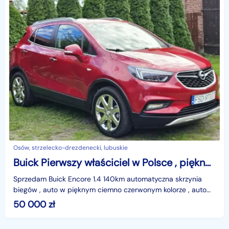
Osów, strzelecko-drezdenecki, lubuskie
Buick Pierwszy właściciel w Polsce , piękny czerwony kolor
Sprzedam Buick Encore 1.4 140km automatyczna skrzynia
biegów , auto w pięknym ciemno czerwonym kolorze , auto
jest zadbane , posiada opony wielosezonowe , olej
50 000
zł