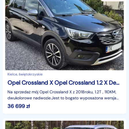
Kielce, świętokrzyskie
Opel Crossland X Opel Crossland 1.2 X Design S&S Line Aut.
Na sprzedaż mój Opel Crossland X z 2018roku, 1.2T , 110KM,
dwukolorowe nadwozie.Jest to bogato wyposażona wersja
Design Line S&S z automatyczną skrzynią bie
36 699
zł