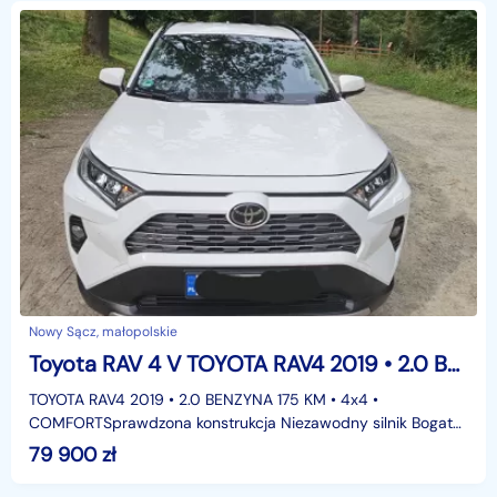
Nowy Sącz, małopolskie
Toyota RAV 4 V TOYOTA RAV4 2019 • 2.0 BENZYNA 175 KM • 4x4 • COMFORT
TOYOTA RAV4 2019 • 2.0 BENZYNA 175 KM • 4x4 •
COMFORTSprawdzona konstrukcja Niezawodny silnik Bogate
wyposażenieROZSĄDNY WYBÓR – UCZCIWY
79 900
zł
EGZEMPLARZNa sprzedaż o