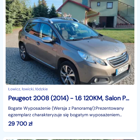
Łowicz, łowicki, łódzkie
Peugeot 2008 (2014) - 1.6 120KM, Salon Polska, FV23% Panorama, Navi
Bogate Wyposażenie (Wersja z Panoramą!):Prezentowany
egzemplarz charakteryzuje się bogatym wyposażeniem
podnoszącym komfort i bezpieczeństwo:Dach Panoramiczny
29 700
zł
-