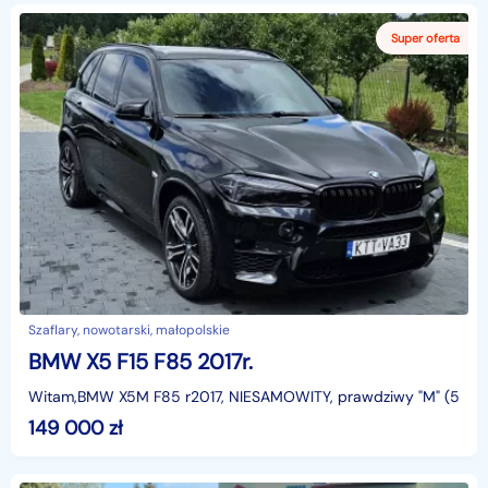
Szaflary, nowotarski, małopolskie
BMW X5 F15 F85 2017r.
Witam,BMW X5M F85 r2017, NIESAMOWITY, prawdziwy "M" (575 K
149 000
zł