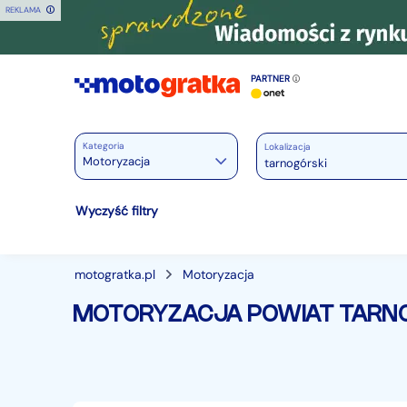
REKLAMA
PARTNER
Kategoria
Lokalizacja
Motoryzacja
Motoryzacja
Wyczyść filtry
Wszystkie w Motoryzacja
Osobowe
28406
motogratka.pl
Motoryzacja
Motocykle
880
MOTORYZACJA POWIAT TARN
Dostawcze
3525
Ciężarowe
757
Autobusy
168
Maszyny budowlane
828