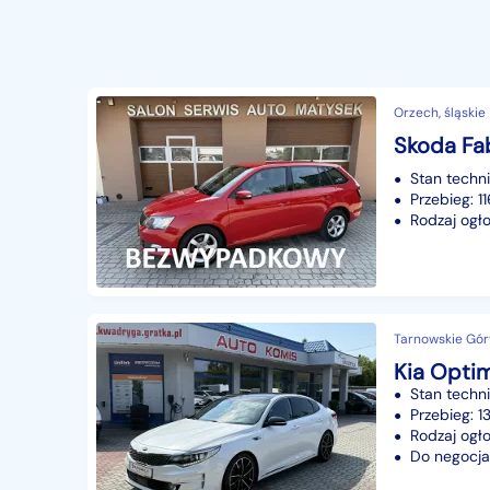
Orzech, śląskie
Skoda Fab
Stan techn
Przebieg: 
Rodzaj ogło
Tarnowskie Góry
Kia Optim
Stan techn
Przebieg: 
Rodzaj ogło
Do negocjac