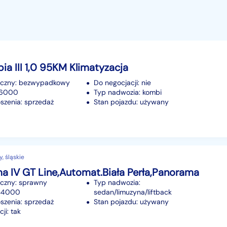
ia III 1,0 95KM Klimatyzacja
iczny: bezwypadkowy
Do negocjacji: nie
116000
Typ nadwozia: kombi
szenia: sprzedaż
Stan pojazdu: używany
, śląskie
a IV GT Line,Automat.Biała Perła,Panorama
iczny: sprawny
Typ nadwozia:
134000
sedan/limuzyna/liftback
szenia: sprzedaż
Stan pojazdu: używany
ji: tak