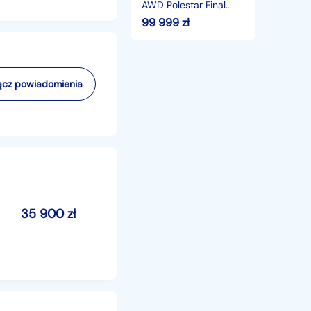
AWD Polestar Final
Edition 338/1500
99 999
zł
cz powiadomienia
35 900
zł