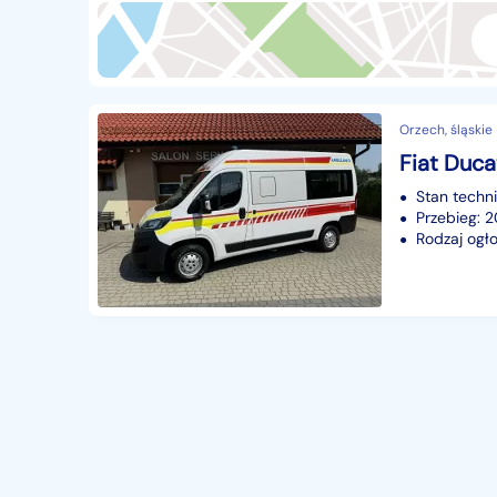
Przyczepy i naczepy
427
Części samochodowe
14635
Części motocyklowe
1
Orzech, śląskie
Pojazdy specjalistyczne
171
Fiat Duc
Sprzęt wodny
60
Stan techn
Pozostałe
1066
Przebieg:
Rodzaj ogło