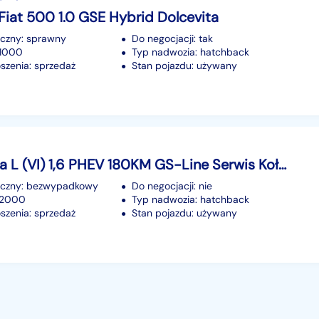
Fiat 500 1.0 GSE Hybrid Dolcevita
iczny: sprawny
Do negocjacji: tak
61000
Typ nadwozia: hatchback
szenia: sprzedaż
Stan pojazdu: używany
Opel Astra L (VI) 1,6 PHEV 180KM GS-Line Serwis Koła lato + zima
iczny: bezwypadkowy
Do negocjacji: nie
92000
Typ nadwozia: hatchback
szenia: sprzedaż
Stan pojazdu: używany