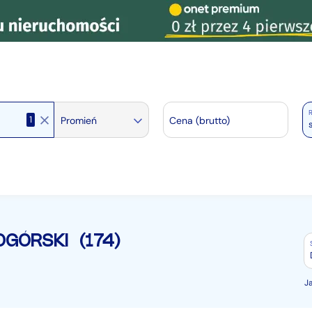
R
1
Promień
Cena (brutto)
OGÓRSKI
(174)
J