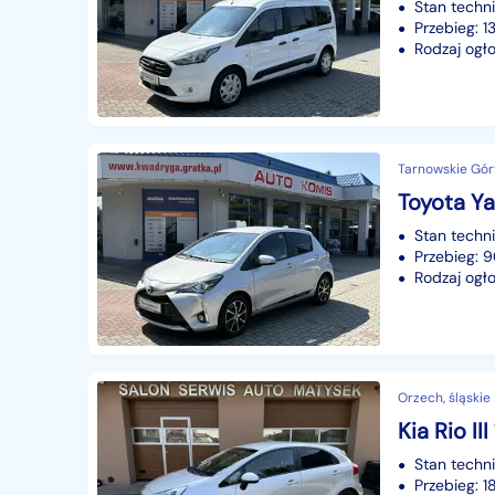
Stan techn
Przebieg: 
Rodzaj ogło
Tarnowskie Góry
Stan techn
Przebieg: 
Rodzaj ogło
Orzech, śląskie
Kia Rio II
Stan techn
Przebieg: 