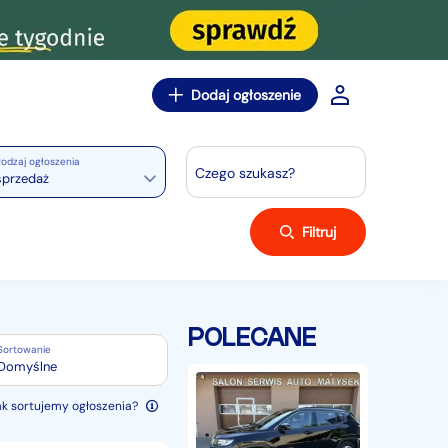
Dodaj ogłoszenie
odzaj ogłoszenia
Czego szukasz?
sprzedaż
Filtruj
POLECANE
Sortowanie
Domyślne
Jeep
Compass
ak sortujemy ogłoszenia?
II
1,4