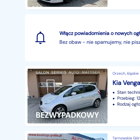
Włącz powiadomienia o nowych ogłos
Bez obaw - nie spamujemy, nie pi
Orzech, śląskie
Kia Venga
Stan techn
Przebieg: 
Rodzaj ogło
Tarnowskie Góry