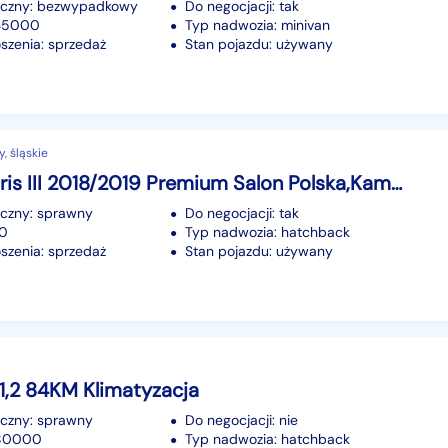
iczny: bezwypadkowy
Do negocjacji: tak
135000
Typ nadwozia: minivan
szenia: sprzedaż
Stan pojazdu: używany
, śląskie
Toyota Yaris III 2018/2019 Premium Salon Polska,Kamera
iczny: sprawny
Do negocjacji: tak
90
Typ nadwozia: hatchback
szenia: sprzedaż
Stan pojazdu: używany
I 1,2 84KM Klimatyzacja
iczny: sprawny
Do negocjacji: nie
180000
Typ nadwozia: hatchback