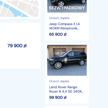
140KM
Klimatronik
Navi
Kamera
Seriw
Orzech
, śląskie
Koła
Jeep Compass II 1,4
lato+zima
140KM Klimatronik
Navi Kamera Seriw
65 900
zł
Koła lato+zima
79 900
zł
Land
Rover
Range
Rover
III
4,4
SD
340KM
Autobiography
Orzech
, śląskie
Land Rover Range
Rover III 4,4 SD 340KM
Autobiography
99 900
zł