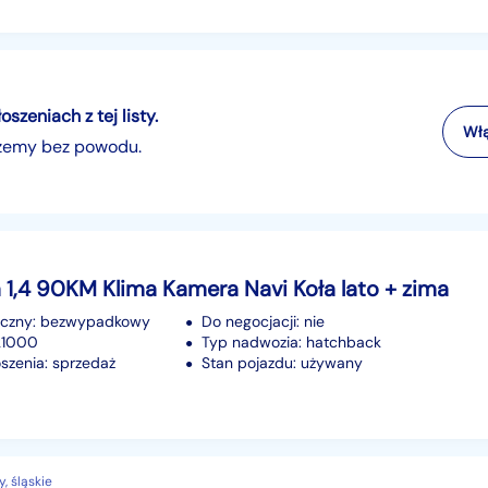
zeniach z tej listy.
Włą
szemy bez powodu.
 1,4 90KM Klima Kamera Navi Koła lato + zima
iczny: bezwypadkowy
Do negocjacji: nie
121000
Typ nadwozia: hatchback
szenia: sprzedaż
Stan pojazdu: używany
, śląskie