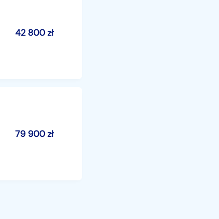
42 800
zł
79 900
zł