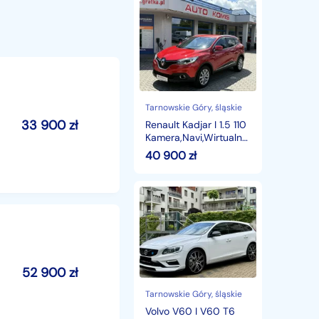
Renault
Kadjar
I
1.5
110
Kamera,Navi,Wirtualne
zegay,Gwarancja
Tarnowskie Góry
, śląskie
33 900
zł
Renault Kadjar I 1.5 110
Kamera,Navi,Wirtualne
zegay,Gwarancja
40 900
zł
Volvo
V60
I
V60
T6
AWD
Polestar
52 900
zł
Final
Edition
Tarnowskie Góry
, śląskie
338/1500
Volvo V60 I V60 T6