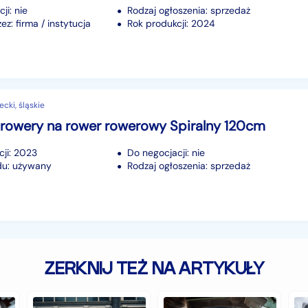
ji: nie
Rodzaj ogłoszenia: sprzedaż
z: firma / instytucja
Rok produkcji: 2024
ecki, śląskie
 rowery na rower rowerowy Spiralny 120cm
cji: 2023
Do negocjacji: nie
du: używany
Rodzaj ogłoszenia: sprzedaż
ZERKNIJ TEŻ NA ARTYKUŁY
Zabytkowe
Jakie
Cz