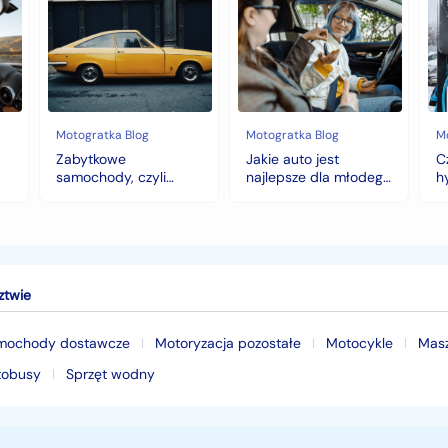
samochody,
auto
au
czyli
jest
z
historia
najlepsze
na
warta
dla
hy
fortunę
młodego
to
kierowcy?
do
top
wy
5
na
Motogratka Blog
Motogratka Blog
M
modeli
zi
Zabytkowe
Jakie auto jest
C
na
samochody, czyli
najlepsze dla młodego
h
pierwszy
historia warta fortunę
kierowcy? top 5
w
samochód
modeli na pierwszy
samochód
ztwie
mochody dostawcze
Motoryzacja pozostałe
Motocykle
Mas
tobusy
Sprzęt wodny