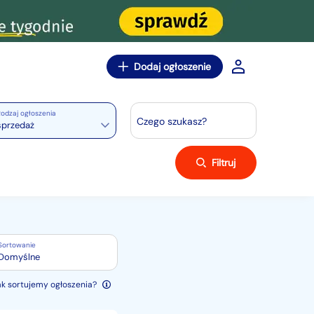
Dodaj ogłoszenie
odzaj ogłoszenia
Czego szukasz?
sprzedaż
Filtruj
Sortowanie
Domyślne
ak sortujemy ogłoszenia?