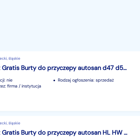
ecki, śląskie
Transport Gratis Burty do przyczepy autosan d47 d50 d732 d35 HL HW d47 d35 HL
ji: nie
Rodzaj ogłoszenia: sprzedaż
z: firma / instytucja
ecki, śląskie
Transport Gratis Burty do przyczepy autosan HL HW d50 d55 d47 d35 HL HW ifa