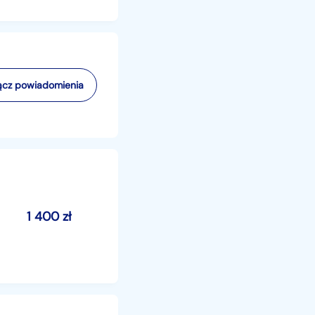
cz powiadomienia
1 400
zł