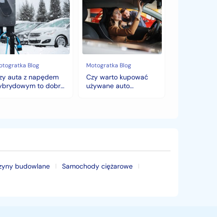
ta
warto
kupować
pędem
używane
brydowym
auto
jesienią?
bry
Sezonowe
bór
zmiany
cen,
otogratka Blog
Motogratka Blog
mę?
które
zy auta z napędem
Czy warto kupować
zaskoczą
ybrydowym to dobry
używane auto
każdego
ybór na zimę?
jesienią? Sezonowe
kupującego.
zmiany cen, które
zaskoczą każdego
kupującego.
zyny budowlane
Samochody ciężarowe