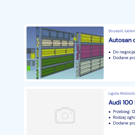
Strzebiń, lublini
Do negocjac
Dodane prze
Ligota Woźnicka,
Audi 100 
Przebieg: 1
Rodzaj ogło
Dodane prz