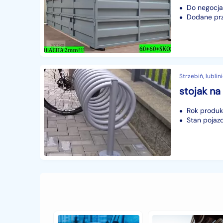
Do negocjac
Dodane prze
Strzebiń, lublini
stojak na
Rok produk
Stan pojaz
Jak
Samochód