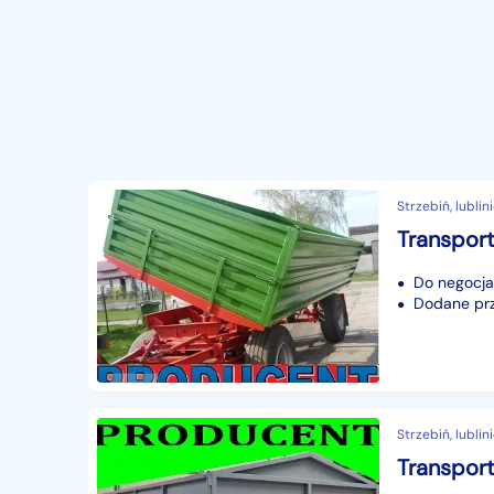
Strzebiń, lublini
Do negocjac
Dodane prze
Strzebiń, lublini