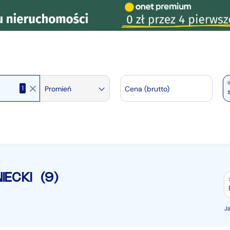
R
1
Promień
Cena (brutto)
IECKI
(9)
J