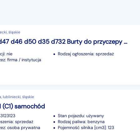
ecki, śląskie
Autosan d47 d46 d50 d35 d732 Burty do przyczepy zabudowa nadstawki
ji: nie
Rodzaj ogłoszenia: sprzedaż
z: firma / instytucja
 lubliniecki, śląskie
I (C1) samochód
23123123
Stan pojazdu: używany
szenia: sprzedaż
Rodzaj paliwa: benzyna
ez: osoba prywatna
Pojemność silnika [cm3]: 123