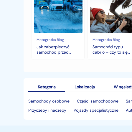
zabezpieczyć
typu
samochód
cabrio
przed
–
jesiennymi
czy
chłodami
to
i
się
deszczem?
opłaca
w
Motogratka Blog
Motogratka Blog
polskim
Jak zabezpieczyć
Samochód typu
klimacie?
samochód przed
cabrio – czy to się
jesiennymi chłodami i
opłaca w polskim
deszczem?
klimacie?
Kategoria
Lokalizacja
W sąsied
Samochody osobowe
Części samochodowe
Sa
Przyczepy i naczepy
Pojazdy specjalistyczne
Au