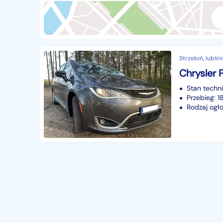
Przyczepy i naczepy
428
Części samochodowe
14648
Części motocyklowe
1
Strzebiń, lublini
Pojazdy specjalistyczne
170
Chrysler 
Sprzęt wodny
60
Stan techn
Pozostałe
1066
Przebieg: 
Rodzaj ogło