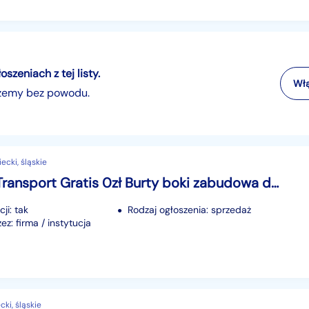
zeniach z tej listy.
Włą
szemy bez powodu.
iecki, śląskie
Autosan Transport Gratis 0zł Burty boki zabudowa do d47 d35 d732 d50 nadstawki HL
ji: tak
Rodzaj ogłoszenia: sprzedaż
z: firma / instytucja
cki, śląskie