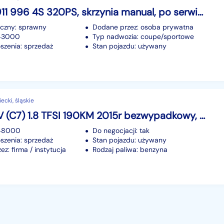
Porsche 911 996 4S 320PS, skrzynia manual, po serwisie
iczny: sprawny
Dodane przez: osoba prywatna
143000
Typ nadwozia: coupe/sportowe
szenia: sprzedaż
Stan pojazdu: używany
iecki, śląskie
Audi A6 IV (C7) 1.8 TFSI 190KM 2015r bezwypadkowy, zarejestrowany w PL, ASO
148000
Do negocjacji: tak
szenia: sprzedaż
Stan pojazdu: używany
z: firma / instytucja
Rodzaj paliwa: benzyna