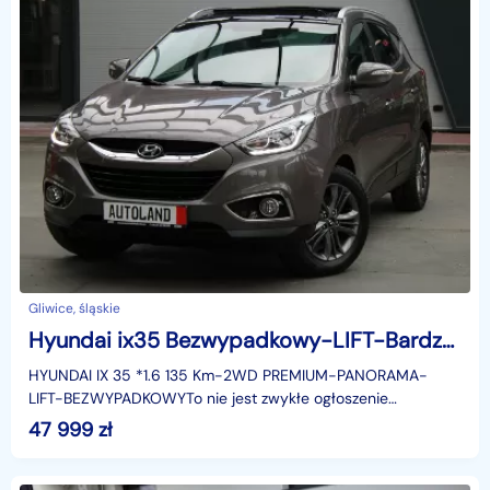
Gliwice, śląskie
Hyundai ix35 Bezwypadkowy-LIFT-Bardzo bogata wersja wyposazenia-Serwis-GWARANCJA
HYUNDAI IX 35 *1.6 135 Km-2WD PREMIUM-PANORAMA-
LIFT-BEZWYPADKOWYTo nie jest zwykłe ogłoszenie
sprzedaży auta…To propozycja dla osób, które szukają
47 999
zł
niezawodnego