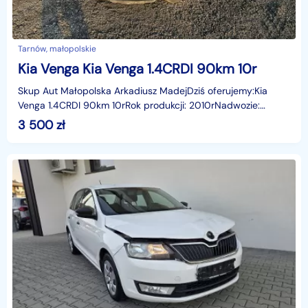
Tarnów, małopolskie
Kia Venga Kia Venga 1.4CRDI 90km 10r
Skup Aut Małopolska Arkadiusz MadejDziś oferujemy:Kia
Venga 1.4CRDI 90km 10rRok produkcji: 2010rNadwozie:
hbLiczba miejsc: 5Skrzynia: ManualPrzebieg: 302974 km
3 500
zł