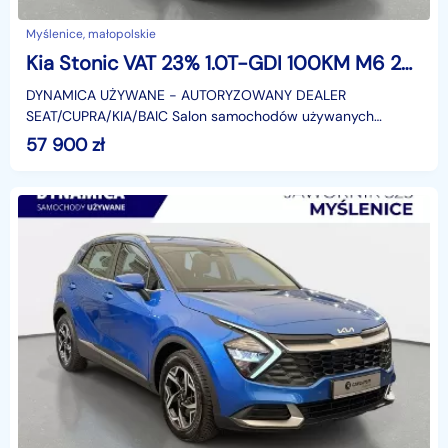
Myślenice, małopolskie
Kia Stonic VAT 23% 1.0T-GDI 100KM M6 2023 r., salon PL, I właściciel
DYNAMICA UŻYWANE − AUTORYZOWANY DEALER
SEAT/CUPRA/KIA/BAIC Salon samochodów używanych
Dynamica Caroutlet posiada w swojej ofercie ponad 300
57 900
zł
sprawdzonych i gotow