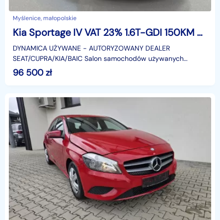
Myślenice, małopolskie
Kia Sportage IV VAT 23% 1.6T-GDI 150KM M6 2023 r., salon PL, I właściciel
DYNAMICA UŻYWANE − AUTORYZOWANY DEALER
SEAT/CUPRA/KIA/BAIC Salon samochodów używanych
Dynamica Caroutlet posiada w swojej ofercie ponad 300
96 500
zł
sprawdzonych i gotow