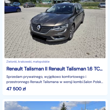
Zielonki, krakowski, małopolskie
Renault Talisman II Renault Talisman 1.6 TCe Automat EDC | Salon PL | 141 tys. km
Sprzedam prywatnego, wyjątkowo komfortowego i
przestronnego Renault Talismana w wersji kombi.Salon Polska
– samochód z pewną, w pełni przejrzystą historią (dane
47 500
zł