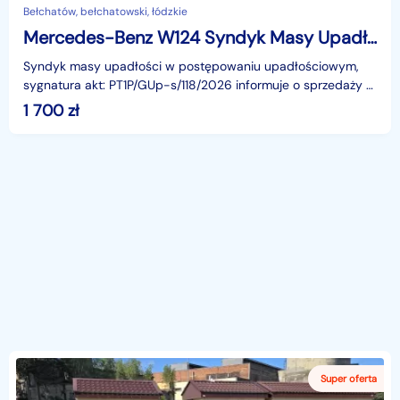
Bełchatów, bełchatowski, łódzkie
Mercedes-Benz W124 Syndyk Masy Upadłości sprzeda samochód
Syndyk masy upadłości w postępowaniu upadłościowym,
sygnatura akt: PT1P/GUp-s/118/2026 informuje o sprzedaży z
wolnej ręki wchodzącego w skład masy upadłości sa
1 700
zł