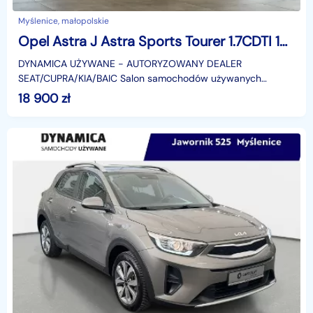
Myślenice, małopolskie
Opel Astra J Astra Sports Tourer 1.7CDTI 131KM M6 2014 r., salon PL, serwisowana,
DYNAMICA UŻYWANE − AUTORYZOWANY DEALER
SEAT/CUPRA/KIA/BAIC Salon samochodów używanych
Dynamica Caroutlet posiada w swojej ofercie ponad 300
18 900
zł
sprawdzonych i gotow