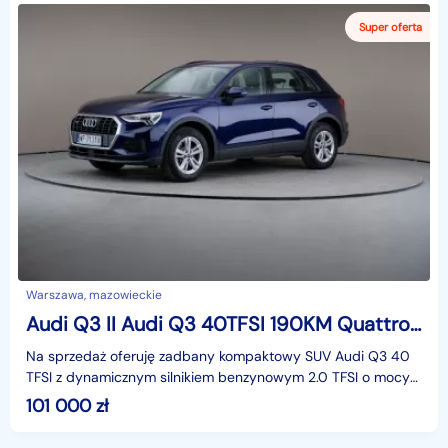
Warszawa, mazowieckie
Audi Q3 II Audi Q3 40TFSI 190KM Quattro Stronic Comfort salon PL pakiet serwisowy
Na sprzedaż oferuję zadbany kompaktowy SUV Audi Q3 40
TFSI z dynamicznym silnikiem benzynowym 2.0 TFSI o mocy
190 KM, napędem na cztery koła Quattro oraz automa
101 000
zł