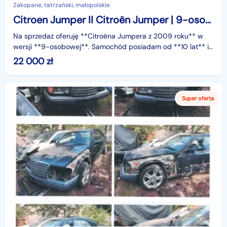
Zakopane, tatrzański, małopolskie
Citroen Jumper II Citroën Jumper | 9-osobowy | 2009 | Możliwa zamiana
Na sprzedaż oferuję **Citroëna Jumpera z 2009 roku** w
wersji **9-osobowej**. Samochód posiadam od **10 lat** i
przez cały okres użytkowania był regularnie serw
22 000
zł