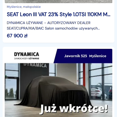
Myślenice, małopolskie
SEAT Leon III VAT 23% Style 1.0TSI 110KM M6 2022 r., salon PL, I właściciel
DYNAMICA UŻYWANE − AUTORYZOWANY DEALER
SEAT/CUPRA/KIA/BAIC Salon samochodów używanych
Dynamica Caroutlet posiada w swojej ofercie ponad 300
67 900
zł
sprawdzonych i gotow