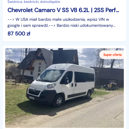
Świdnica, świdnicki, dolnośląskie
Chevrolet Camaro V SS V8 6.2L | 2SS Performance | 2015 | Stan bardzo dobry
--> W USA miał bardzo małe uszkodzenia, wpisz VIN w
google i sam sprawdź.--> Bardzo niski udokumentowany
przebieg - na co dzień jeżdżę służbową Skodą ;)&n
87 500
zł