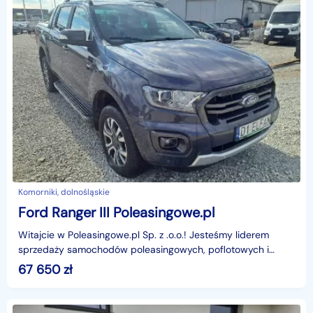
Komorniki, dolnośląskie
Ford Ranger III Poleasingowe.pl
Witajcie w Poleasingowe.pl Sp. z .o.o.! Jesteśmy liderem
sprzedaży samochodów poleasingowych, poflotowych i
powindykacyjnych.Mamy dla was świetną okazję! Zobacz
67 650
zł