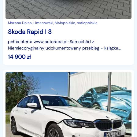
Mszana Dolna, Limanowski, Małopolskie, małopolskie
Skoda Rapid I 3
pełna oferta www.autoraba.pl-Samochód z
Niemiecoryginalny udokumentowany przebieg - książka
serwisowawpisujemy przebieg na fakturze-samochód lekko
14 900
zł
uszkodzony, w