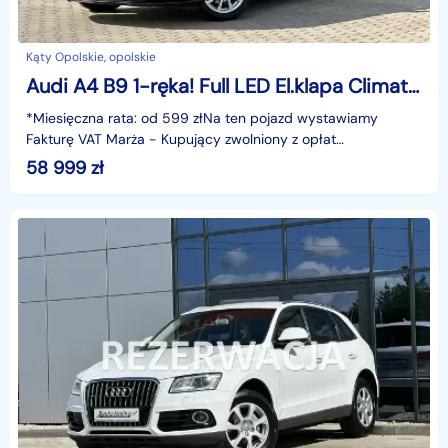
Kąty Opolskie, opolskie
Audi A4 B9 1-ręka! Full LED El.klapa Climatronic Tempomat Bluetooth Alu GWARANC
*Miesięczna rata: od 599 złNa ten pojazd wystawiamy
Fakturę VAT Marża - Kupujący zwolniony z opłat
skarbowych.Gwarancja: 6 miesięcy.Cechy szczególne:Auto
58 999
zł
od pie