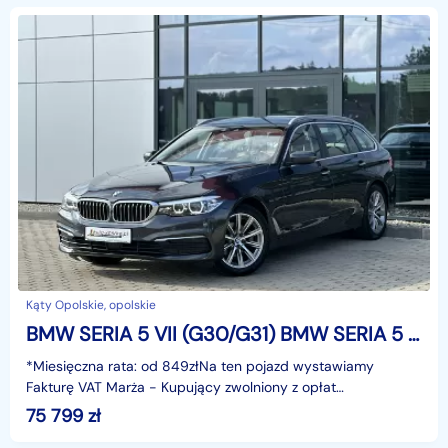
Kąty Opolskie, opolskie
BMW SERIA 5 VII (G30/G31) BMW SERIA 5 8xAlu Full LED Ele.klap, Skóra Asystent Navi Hak Serwis GWARANCJA
*Miesięczna rata: od 849złNa ten pojazd wystawiamy
Fakturę VAT Marża - Kupujący zwolniony z opłat
skarbowych.Gwarancja: 6 miesięcy.Cechy szczególne:Wersja
75 799
zł
z sil