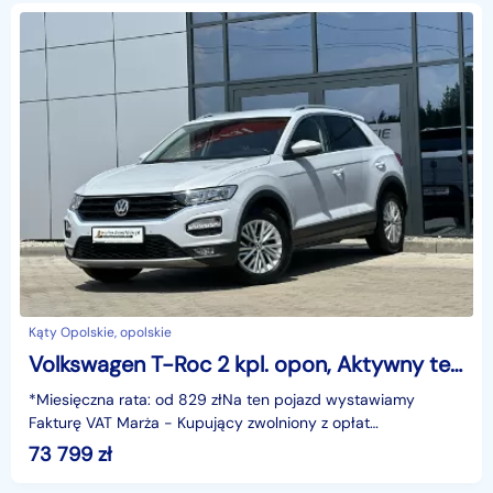
Kąty Opolskie, opolskie
Volkswagen T-Roc 2 kpl. opon, Aktywny tempomat, Climatronic, LED, Alu, GWARANCJA Serw
*Miesięczna rata: od 829 złNa ten pojazd wystawiamy
Fakturę VAT Marża - Kupujący zwolniony z opłat
skarbowych.Gwarancja: 6 miesięcy.Cechy szczególne:Silnik
73 799
zł
benz