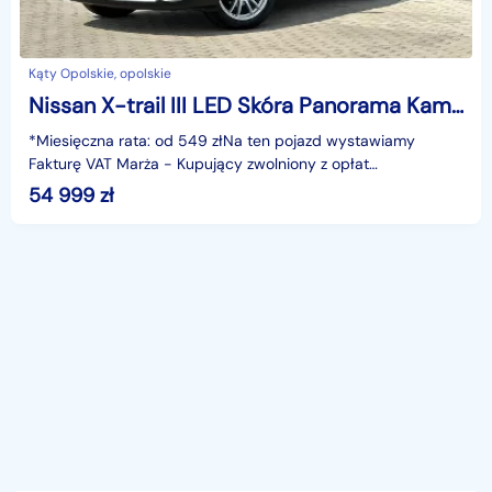
Kąty Opolskie, opolskie
Nissan X-trail III LED Skóra Panorama Kamera360 El.klapa Asystent Navi KeyLess GWARANCJ
*Miesięczna rata: od 549 złNa ten pojazd wystawiamy
Fakturę VAT Marża - Kupujący zwolniony z opłat
skarbowych.Gwarancja: 6 miesięcy.Cechy
54 999
zł
szczególne:Dynamiczny