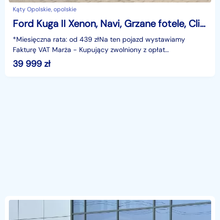
Kąty Opolskie, opolskie
Ford Kuga II Xenon, Navi, Grzane fotele, Climatronic, Czujniki, GWARANCJA, Serwis
*Miesięczna rata: od 439 złNa ten pojazd wystawiamy
Fakturę VAT Marża - Kupujący zwolniony z opłat
skarbowych.Gwarancja: 6 miesięcy.Cechy
39 999
zł
szczególne:Samochód z