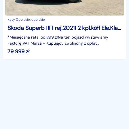
Kąty Opolskie, opolskie
Skoda Superb III I rej.2021! 2 kpl.kół! Ele.Klapa, Navi, LED, Alu, GWARANCJA,Bezwypad
*Miesięczna rata: od 799 złNa ten pojazd wystawiamy
Fakturę VAT Marża - Kupujący zwolniony z opłat
skarbowych.Gwarancja: 6 miesięcy.Cechy szczególne:I
79 999
zł
rejestrac