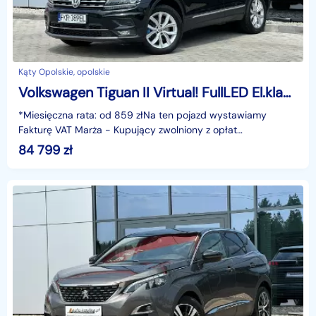
Kąty Opolskie, opolskie
Volkswagen Tiguan II Virtual! FullLED El.klapa Łopatki Head-Up Alkantara Asystent GWARANC
*Miesięczna rata: od 859 złNa ten pojazd wystawiamy
Fakturę VAT Marża - Kupujący zwolniony z opłat
skarbowych.Gwarancja: 6 miesięcy.Cechy
84 799
zł
szczególne:Dynamiczny