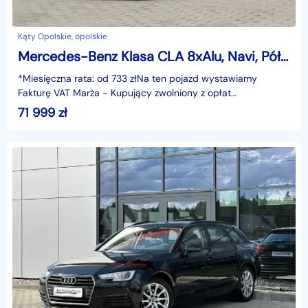
Kąty Opolskie, opolskie
Mercedes-Benz Klasa CLA 8xAlu, Navi, Półskóra, LED, Kamera, Grzane fotele, Ele.Klapa,GWARANC
*Miesięczna rata: od 733 złNa ten pojazd wystawiamy
Fakturę VAT Marża - Kupujący zwolniony z opłat
skarbowych.Gwarancja: 6 miesięcy.Cechy
71 999
zł
szczególne:Dynamiczny