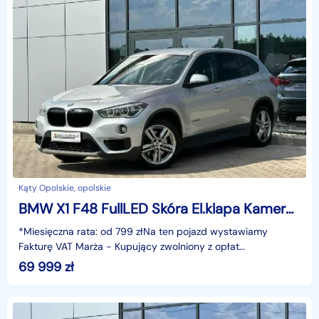
Kąty Opolskie, opolskie
BMW X1 F48 FullLED Skóra El.klapa Kamera Grzane fotele Climatronic Navi GWARANC
*Miesięczna rata: od 799 złNa ten pojazd wystawiamy
Fakturę VAT Marża - Kupujący zwolniony z opłat
skarbowych.Gwarancja: 6 miesięcy.Cechy
69 999
zł
szczególne:Dynamiczny