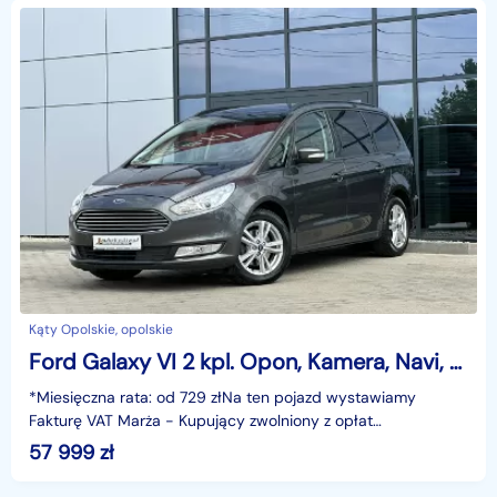
Kąty Opolskie, opolskie
Ford Galaxy VI 2 kpl. Opon, Kamera, Navi, Climatronic, Grzane fotele, Hak, GWARANCJ
*Miesięczna rata: od 729 złNa ten pojazd wystawiamy
Fakturę VAT Marża - Kupujący zwolniony z opłat
skarbowych.Gwarancja: 6 miesięcy.Cechy szczególne:Wersja
57 999
zł
z si