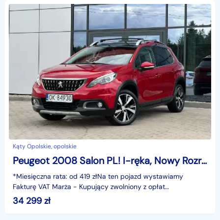
Kąty Opolskie, opolskie
Peugeot 2008 Salon PL! I-ręka, Nowy Rozrząd, Navi, Panorama, Półskóra,LED GWARANC
*Miesięczna rata: od 419 złNa ten pojazd wystawiamy
Fakturę VAT Marża - Kupujący zwolniony z opłat
skarbowych.Gwarancja: 6 miesięcy.Cechy
34 299
zł
szczególne:Samochód kr