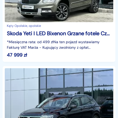
Kąty Opolskie, opolskie
Skoda Yeti I LED Bixenon Grzane fotele Czujniki Climatronic Tempomat Navi GWARANC
*Miesięczna rata: od 499 złNa ten pojazd wystawiamy
Fakturę VAT Marża - Kupujący zwolniony z opłat
skarbowych.Gwarancja: 6 miesięcy.Cechy szczególne:Wersja
47 999
zł
Ambi