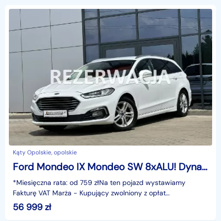
Kąty Opolskie, opolskie
Ford Mondeo IX Mondeo SW 8xALU! Dynamic LED, Navi, Grzane fotele/Szyba, Hak, Kamera,
*Miesięczna rata: od 759 złNa ten pojazd wystawiamy
Fakturę VAT Marża - Kupujący zwolniony z opłat
skarbowych.Gwarancja: 6 miesięcy.Cechy
56 999
zł
szczególne:ekonomiczny