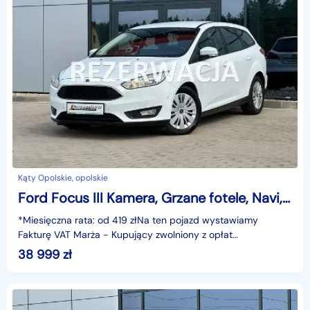
Kąty Opolskie, opolskie
Ford Focus III Kamera, Grzane fotele, Navi, Tempomat, Climatronic, Czujniki,GWARANC
*Miesięczna rata: od 419 złNa ten pojazd wystawiamy
Fakturę VAT Marża - Kupujący zwolniony z opłat
skarbowych.Gwarancja: 6 miesięcy.Cechy
38 999
zł
szczególne:Ekonomiczny