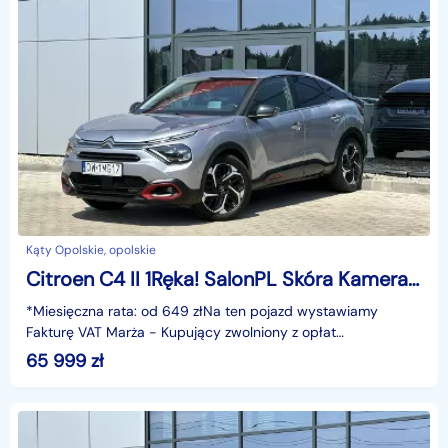
Kąty Opolskie, opolskie
Citroen C4 II 1Ręka! SalonPL Skóra Kamera HeadUp Łopatki Asystent KeyLess GWARANCJ
*Miesięczna rata: od 649 złNa ten pojazd wystawiamy
Fakturę VAT Marża - Kupujący zwolniony z opłat
skarbowych.Gwarancja: 6 miesięcyCechy szczególne:Auto z
65 999
zł
Polsk