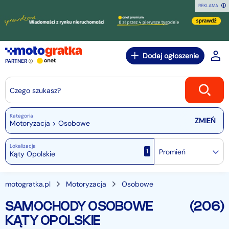
REKLAMA
Dodaj ogłoszenie
PARTNER
Czego szukasz?
Kategoria
Motoryzacja > Osobowe
Lokalizacja
1
Promień
motogratka.pl
Motoryzacja
Osobowe
SAMOCHODY OSOBOWE
(206)
KĄTY OPOLSKIE