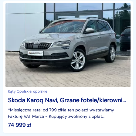
Kąty Opolskie, opolskie
Skoda Karoq Navi, Grzane fotele/kierownica, Alu, Climatronic, Full LED, GWARANCJ
*Miesięczna rata: od 799 złNa ten pojazd wystawiamy
Fakturę VAT Marża - Kupujący zwolniony z opłat
skarbowych.Gwarancja: 6 miesięcy.Cechy
74 999
zł
szczególne:Ekonomiczny