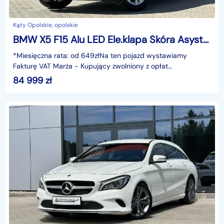
Kąty Opolskie, opolskie
BMW X5 F15 Alu LED Ele.klapa Skóra Asystent Kamera Navi Hak Serwis ASO GWARANCJ
*Miesięczna rata: od 649złNa ten pojazd wystawiamy
Fakturę VAT Marża - Kupujący zwolniony z opłat
skarbowych.Gwarancja: 6 miesięcy.Cechy szczególne:Wersja
84 999
zł
z pop