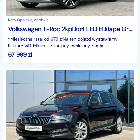
Kąty Opolskie, opolskie
Volkswagen T-Roc 2kpl.kół! LED El.klapa Grzane fotele Czujniki Asystent Navi GWARANCJ
*Miesięczna rata: od 679 złNa ten pojazd wystawiamy
Fakturę VAT Marża - Kupujący zwolniony z opłat
skarbowych.Gwarancja: 6 miesięcy.Cechy szczególne:wersja
67 999
zł
IQ D