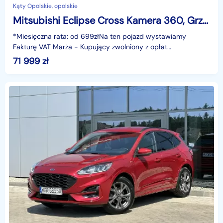
Kąty Opolskie, opolskie
Mitsubishi Eclipse Cross Kamera 360, Grzane fotele, HUD, Climatronic, Tempomat, Hak, GWARANCJ
*Miesięczna rata: od 699złNa ten pojazd wystawiamy
Fakturę VAT Marża - Kupujący zwolniony z opłat
skarbowych.Gwarancja: 6 miesięcy.Cechy
71 999
zł
szczególne:dynamiczny b