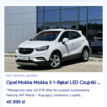
Kąty Opolskie, opolskie
Opel Mokka Mokka X 1-Ręka! LED Czujniki Tempomat Climatronic Bluetooth Navi Hak
*Miesięczna rata: od 479 złNa ten pojazd wystawiamy
Fakturę VAT Marża - Kupujący zwolniony z opłat
skarbowych.Gwarancja: 6 miesięcy.Cechy szczególne:Auto
45 999
zł
od 1 w