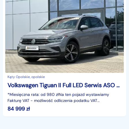
Kąty Opolskie, opolskie
Volkswagen Tiguan II Full LED Serwis ASO Asystenci Grzane fotele 3xClimatronic GWARANCJA!
*Miesięczna rata: od 980 złNa ten pojazd wystawiamy
Fakturę VAT - możliwość odliczenia podatku VAT
23%Gwarancja: 6 miesięcy.Cechy szczególne:Dynamiczny
84 999
zł
oszczęd