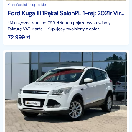
Kąty Opolskie, opolskie
Ford Kuga III 1Ręka! SalonPL 1-rej: 2021r Virtual Kamery Asystenci KeyLess GWARANC
*Miesięczna rata: od 799 złNa ten pojazd wystawiamy
Fakturę VAT Marża - Kupujący zwolniony z opłat
skarbowych.Gwarancja: 6 miesięcy.Cechy
72 999
zł
szczególne:Pierwsza re