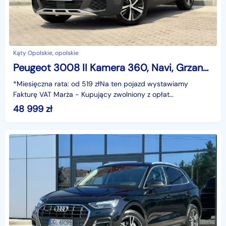
Kąty Opolskie, opolskie
Peugeot 3008 II Kamera 360, Navi, Grzane fotele, Climatronic, LED, Półskóra, GWARANC
*Miesięczna rata: od 519 złNa ten pojazd wystawiamy
Fakturę VAT Marża - Kupujący zwolniony z opłat
skarbowych.Gwarancja: 6 miesięcyCechy szczególne:Wersja
48 999
zł
GT-Li