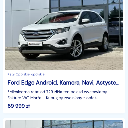
Kąty Opolskie, opolskie
Ford Edge Android, Kamera, Navi, Astystenci, Grzane fot. GWARANCJA, Bezwypadek
*Miesięczna rata: od 729 złNa ten pojazd wystawiamy
Fakturę VAT Marża - Kupujący zwolniony z opłat
skarbowych.Gwarancja: 6 miesięcy.Cechy szczególne:silnik
69 999
zł
dies