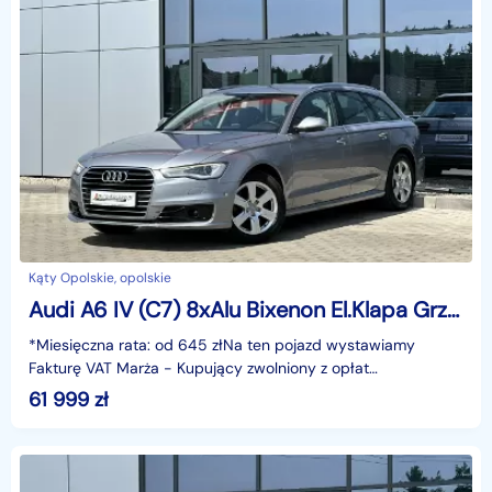
Kąty Opolskie, opolskie
Audi A6 IV (C7) 8xAlu Bixenon El.Klapa Grzany fotel Kamera Asystent Hak Navi GWARANC
*Miesięczna rata: od 645 złNa ten pojazd wystawiamy
Fakturę VAT Marża - Kupujący zwolniony z opłat
skarbowych.Gwarancja: 6 miesięcy.Cechy
61 999
zł
szczególne:Dynamiczny