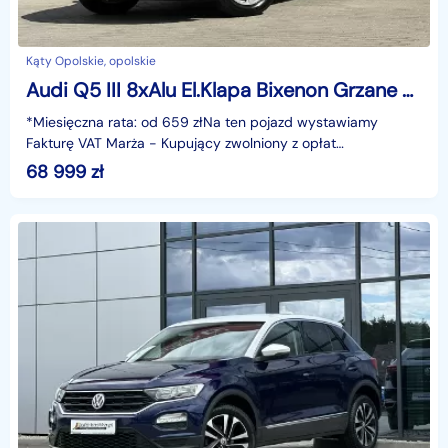
Kąty Opolskie, opolskie
Audi Q5 III 8xAlu El.Klapa Bixenon Grzane Fotele Czujniki Navi Bluetooth GWARANC
*Miesięczna rata: od 659 złNa ten pojazd wystawiamy
Fakturę VAT Marża - Kupujący zwolniony z opłat
skarbowych.Gwarancja: 6 miesięcy.Cechy
68 999
zł
szczególne:Dynamiczny