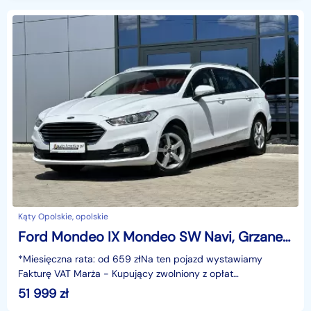
Kąty Opolskie, opolskie
Ford Mondeo IX Mondeo SW Navi, Grzane fotele i Szyba, Climatronic, Czujniki, Kamera,
*Miesięczna rata: od 659 złNa ten pojazd wystawiamy
Fakturę VAT Marża - Kupujący zwolniony z opłat
skarbowych.Gwarancja: 6 miesięcy.Cechy
51 999
zł
szczególne:ekonomiczny