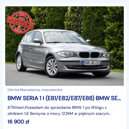
Ostrów Mazowiecka, mazowieckie
BMW SERIA 1 I (E81/E82/E87/E88) BMW SERIA 1 1.6i(122KM)*Duża Navi*Lift*Welur*I Właściciel*Alu16"ASO BMW
87Witam.Posiadam do sprzedania BMW 1 po liftingu z
silnikiem 1.6 Benzyna o mocy 122KM w pięknym szarym
Kolorze, w bogatej wersji wyposażenia i z rewelacyjnym Si
16 900
zł