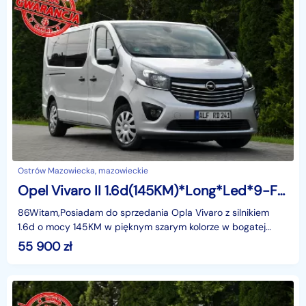
Ostrów Mazowiecka, mazowieckie
Opel Vivaro II 1.6d(145KM)*Long*Led*9-Foteli*Navi*Kamera*Klimatyzacja*I Właściciel*
86Witam,Posiadam do sprzedania Opla Vivaro z silnikiem
1.6d o mocy 145KM w pięknym szarym kolorze w bogatej
wersji wyposażenia i z rewelacyjnym Silnikiem. Bardz
55 900
zł