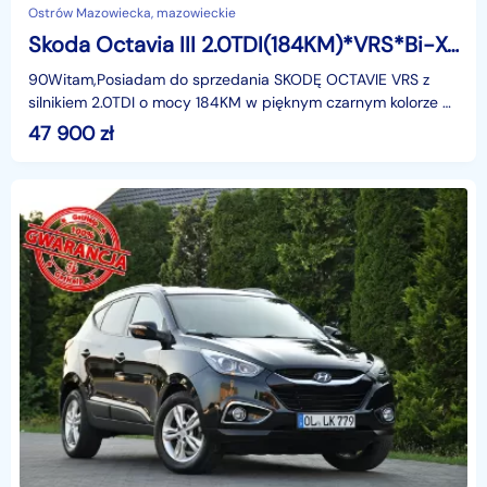
Ostrów Mazowiecka, mazowieckie
Skoda Octavia III 2.0TDI(184KM)*VRS*Bi-Xenon*Led*Navi*Skóry*2xParktr.*I Wł*F1*Alu18"AS
90Witam,Posiadam do sprzedania SKODĘ OCTAVIE VRS z
silnikiem 2.0TDI o mocy 184KM w pięknym czarnym kolorze w
bogatej wersji wyposażenia i z rewelacyjnym Silniki
47 900
zł