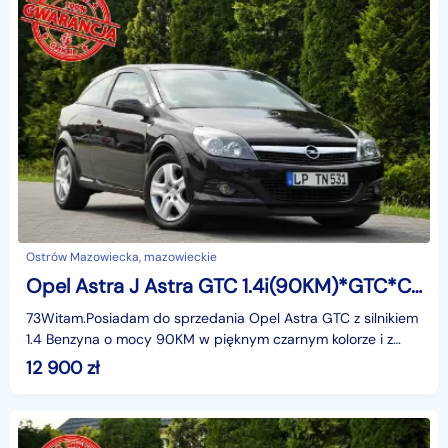
Ostrów Mazowiecka, mazowieckie
Opel Astra J Astra GTC 1.4i(90KM)*GTC*Czarna*Klimatronik*I Właściciel*Parktronik*
73Witam.Posiadam do sprzedania Opel Astra GTC z silnikiem
1.4 Benzyna o mocy 90KM w pięknym czarnym kolorze i z
rewelacyjnym Silnikiem. Auto bardzo zadbane. śro
12 900
zł