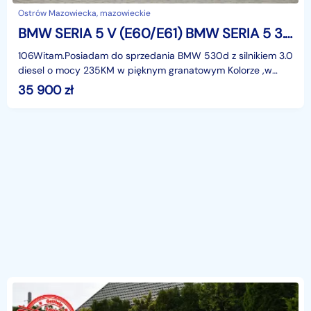
Ostrów Mazowiecka, mazowieckie
BMW SERIA 5 V (E60/E61) BMW SERIA 5 3.0d(235KM)*M-Pakiet*Xenon*Navi*Panorama*HeadUp*El.Fotele*Skóry*Alu1
106Witam.Posiadam do sprzedania BMW 530d z silnikiem 3.0
diesel o mocy 235KM w pięknym granatowym Kolorze ,w
najbogatszej wersji wyposażenia M-Pakiet i z rewela
35 900
zł