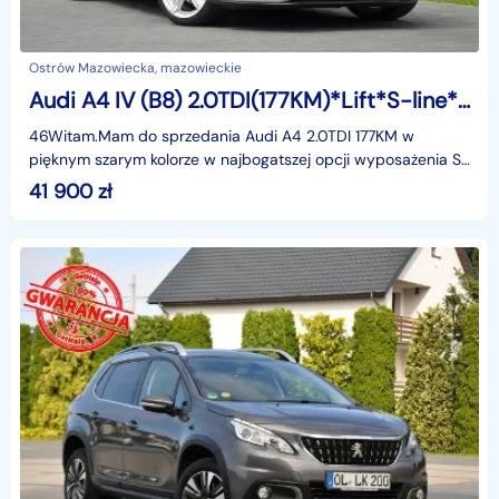
Ostrów Mazowiecka, mazowieckie
Audi A4 IV (B8) 2.0TDI(177KM)*Lift*S-line*Bi-Xenon*Led*Navi*Skóry*El.Klapa*Alu19"ASO
46Witam.Mam do sprzedania Audi A4 2.0TDI 177KM w
pięknym szarym kolorze w najbogatszej opcji wyposażenia S-
Line. Samochód sprowadzony z Niemiec od pierwszego wł
41 900
zł