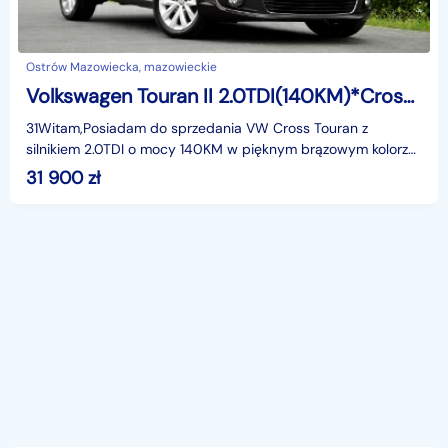
Ostrów Mazowiecka, mazowieckie
Volkswagen Touran II 2.0TDI(140KM)*Cross Touran*Duża Navi*Klimatronik*2XParktr*Welur*Alu1
31Witam,Posiadam do sprzedania VW Cross Touran z
silnikiem 2.0TDI o mocy 140KM w pięknym brązowym kolorze
w bogatej wersji wyposażenia i z rewelacyjnym Silnikie
31 900
zł