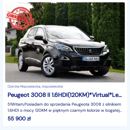
Ostrów Mazowiecka, mazowieckie
Peugeot 3008 II 1.6HDI(120KM)*Virtual*Led*Panorama*Navigacja*Kamera360*Welur*Alu17"A
51Witam,Posiadam do sprzedania Peugeota 3008 z silnikiem
1.6HDI o mocy 120KM w pięknym czarnym kolorze w bogatej
wersji wyposażenia i z rewelacyjnym Silnikiem.
55 900
zł