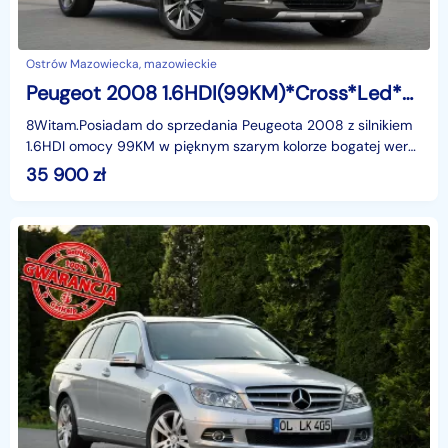
Ostrów Mazowiecka, mazowieckie
Peugeot 2008 1.6HDI(99KM)*Cross*Led*Navi*Kamera*Skóry*Klimatronik*Reling*Alu16"AS
8Witam.Posiadam do sprzedania Peugeota 2008 z silnikiem
1.6HDI omocy 99KM w pięknym szarym kolorze bogatej wersji
wyposażenia CROSSWEY i z rewelacyjnym Silnikie
35 900
zł