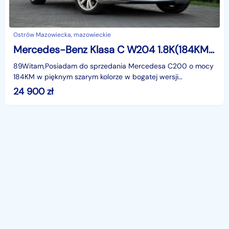
Ostrów Mazowiecka, mazowieckie
Mercedes-Benz Klasa C W204 1.8K(184KM)*Avantgarde*Navi*El.Fotele*Klimatronik*Skóry*2xPark*Alu17
89Witam,Posiadam do sprzedania Mercedesa C200 o mocy
184KM w pięknym szarym kolorze w bogatej wersji
wyposażenia AVANTGARDE i z rewelacyjnym silnikiem. Bardzo
24 900
zł