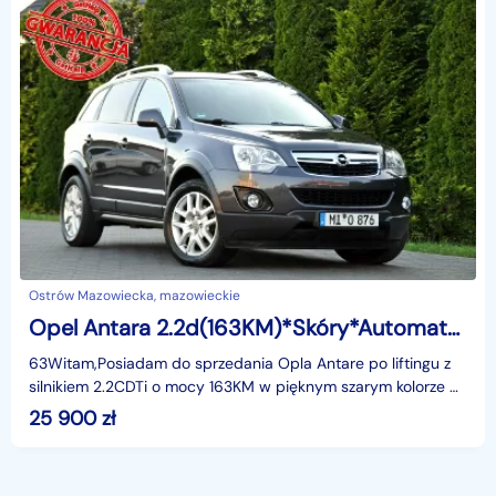
Ostrów Mazowiecka, mazowieckie
Opel Antara 2.2d(163KM)*Skóry*Automat*2xParktronik*Klimatronik*I Wł*Alu18"ASO
63Witam,Posiadam do sprzedania Opla Antare po liftingu z
silnikiem 2.2CDTi o mocy 163KM w pięknym szarym kolorze w
bogatej wersji wyposażenia i z rewelacyjnym S
25 900
zł