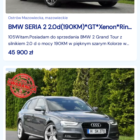
Ostrów Mazowiecka, mazowieckie
BMW SERIA 2 2.0d(190KM)*GT*Xenon*Ringi*Navi*Kamera*Panorama*Skóry*El.Klapa*Alu17
105Witam.Posiadam do sprzedania BMW 2 Grand Tour z
silnikiem 2.0 d o mocy 190KM w pięknym szarym Kolorze w
bogatej wersji wyposażenia i z rewelacyjnym Silnikiem
45 900
zł