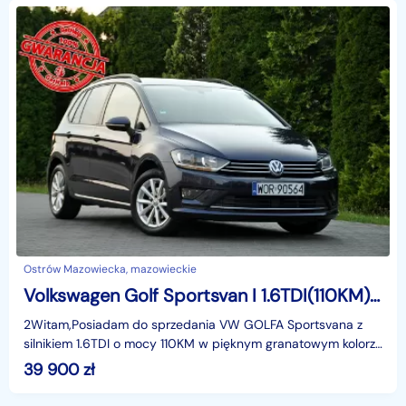
Ostrów Mazowiecka, mazowieckie
Volkswagen Golf Sportsvan I 1.6TDI(110KM)*Lounge*Radar*Duże Radio*Klimatronik*Reling*Alu16"ASO
2Witam,Posiadam do sprzedania VW GOLFA Sportsvana z
silnikiem 1.6TDI o mocy 110KM w pięknym granatowym kolorze
w bogatej wersji wyposażenia i z rewelacyjnym Sil
39 900
zł