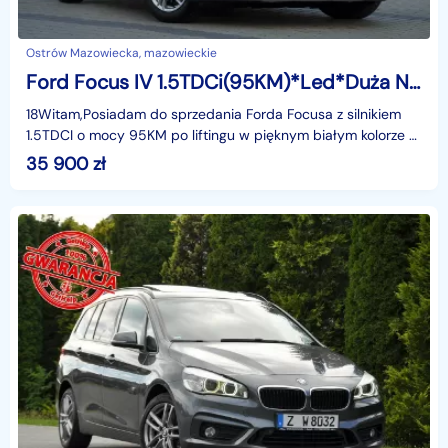
Ostrów Mazowiecka, mazowieckie
Ford Focus IV 1.5TDCi(95KM)*Led*Duża Navi*Klimatronik*Welur*Reling*Chrom*Alu16"ASO
18Witam,Posiadam do sprzedania Forda Focusa z silnikiem
1.5TDCI o mocy 95KM po liftingu w pięknym białym kolorze w
najbogatszej wersji wyposażenia TITANIUM i z
35 900
zł