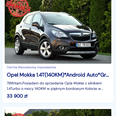
Ostrów Mazowiecka, mazowieckie
Opel Mokka 1.4T(140KM)*Android Auto*Grzana Kierownica*Welur*Reling*I Wł*Alu17"A
78Witam.Posiadam do sprzedania Opla Mokke z silnikiem
1.4Turbo o mocy 140KM w pięknym bordowym Kolorze w
najbogatszej wersji wyposażenia COSMO i z rewelacyjnym
33 900
zł