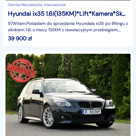
Ostrów Mazowiecka, mazowieckie
Hyundai ix35 1.6i(135KM)*Lift*Kamera*Skóry*Klimatronik*Reling*I Wł*Alu17"ASO
97Witam.Posiadam do sprzedania Hyundaia ix35 po liftingu z
silnikiem 1.6i o mocy 135KM z rewelacyjnym przebiegiem,
który wynosi tylko 148tyś.km. Auto bardzo zad
39 900
zł