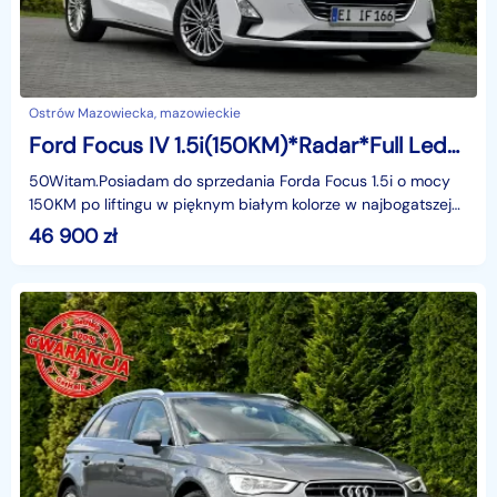
Ostrów Mazowiecka, mazowieckie
Ford Focus IV 1.5i(150KM)*Radar*Full Led*Navi*Kamera*Skóry*HeadUp*Panorama*Alu17"A
50Witam.Posiadam do sprzedania Forda Focus 1.5i o mocy
150KM po liftingu w pięknym białym kolorze w najbogatszej
wersji wyposażenia i z rewelacyjnym silnikiem.
46 900
zł