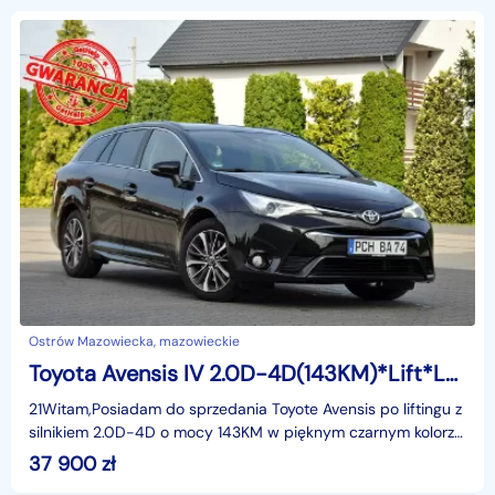
Ostrów Mazowiecka, mazowieckie
Toyota Avensis IV 2.0D-4D(143KM)*Lift*Led*Navi*Kamera*Klimatronik*Chrom*I Wł*Alu 17"AS
21Witam,Posiadam do sprzedania Toyote Avensis po liftingu z
silnikiem 2.0D-4D o mocy 143KM w pięknym czarnym kolorze
w bogatej wersji wyposażenia i z rewelacyjn
37 900
zł