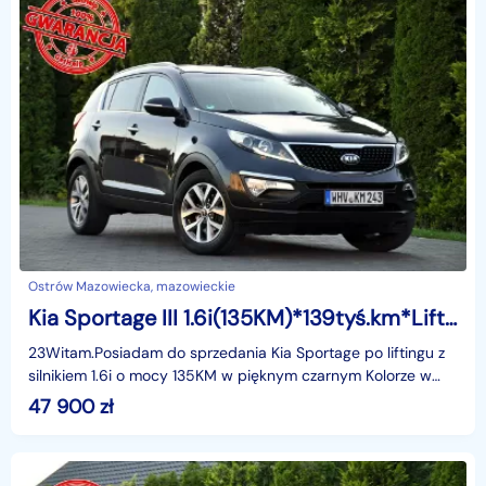
Ostrów Mazowiecka, mazowieckie
Kia Sportage III 1.6i(135KM)*139tyś.km*Lift*Led*Navi*Kamera*Skóry*Klimatronik*Alu17"A
23Witam.Posiadam do sprzedania Kia Sportage po liftingu z
silnikiem 1.6i o mocy 135KM w pięknym czarnym Kolorze w
najbogatszej wersji wyposażenia i z rewelacyjn
47 900
zł