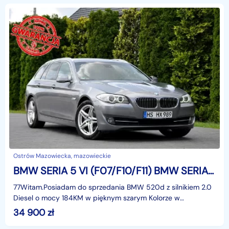
Ostrów Mazowiecka, mazowieckie
BMW SERIA 5 VI (F07/F10/F11) BMW SERIA 5 2.0d(184KM)*Xenon*Ringi*Dociągi*Duża Navi*Skóry*El.Fotele*El.Klapa*A
77Witam.Posiadam do sprzedania BMW 520d z silnikiem 2.0
Diesel o mocy 184KM w pięknym szarym Kolorze w
najbogatszej wersji wyposażenia i z rewelacyjnym Silnikie
34 900
zł