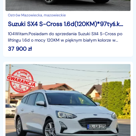
Ostrów Mazowiecka, mazowieckie
Suzuki SX4 S-Cross 1.6d(120KM)*97tyś.km*Xenon*Led*Panorama*Skóry*Keyless Go*Alu17"ASO
104Witam.Posiadam do sprzedania Suzuki SX4 S-Cross po
liftingu 1.6d o mocy 120KM w pięknym białym kolorze w
bogatej wersji wyposażenia i z rewelacyjnym Silnikie
37 900
zł