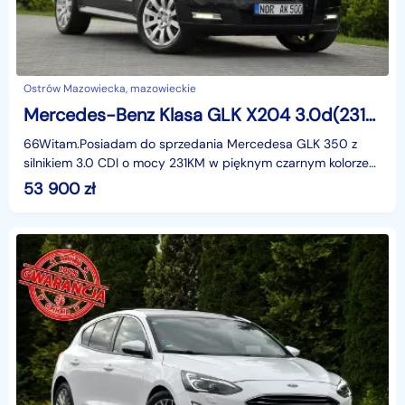
Ostrów Mazowiecka, mazowieckie
Mercedes-Benz Klasa GLK X204 3.0d(231KM)*Led*Xenon*Navi*Skóry*Panorama*El.Fotele*El.Klapa*Alu19"A
66Witam.Posiadam do sprzedania Mercedesa GLK 350 z
silnikiem 3.0 CDI o mocy 231KM w pięknym czarnym kolorze
w najbogatszej wersji wyposażenia AVANTGARDE i z rew
53 900
zł