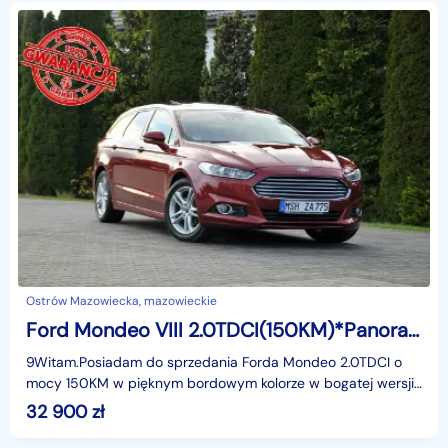
Ostrów Mazowiecka, mazowieckie
Ford Mondeo VIII 2.0TDCI(150KM)*Panorama*Grzane Fotele*Welur*Keyless Go*Alu17"ASO
9Witam.Posiadam do sprzedania Forda Mondeo 2.0TDCI o
mocy 150KM w pięknym bordowym kolorze w bogatej wersji
wyposażenia i z rewelacyjnym Silnikiem. Użytkowany p
32 900
zł