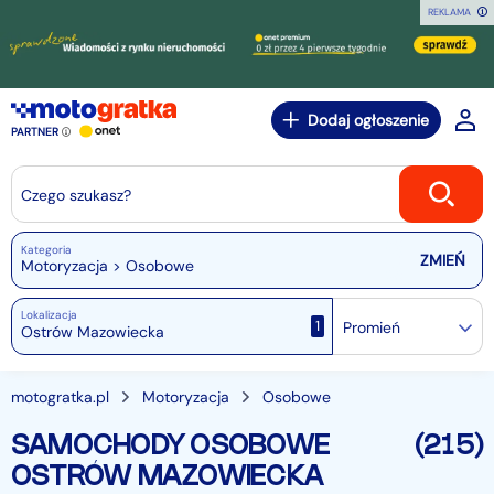
REKLAMA
Dodaj ogłoszenie
PARTNER
Czego szukasz?
Kategoria
Motoryzacja > Osobowe
Lokalizacja
1
Promień
motogratka.pl
Motoryzacja
Osobowe
SAMOCHODY OSOBOWE
(215)
OSTRÓW MAZOWIECKA