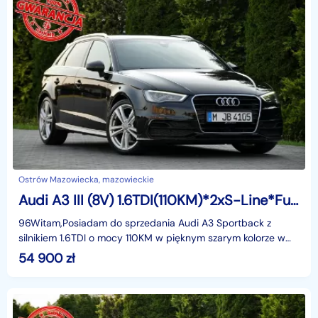
Ostrów Mazowiecka, mazowieckie
Audi A3 III (8V) 1.6TDI(110KM)*2xS-Line*Full Led*RadarACC*Navi*Asys.Pasa*I Wł*Alu18"A
96Witam,Posiadam do sprzedania Audi A3 Sportback z
silnikiem 1.6TDI o mocy 110KM w pięknym szarym kolorze w
najbogatszej wersji wyposażenia 2xS-Line i z rewelac
54 900
zł