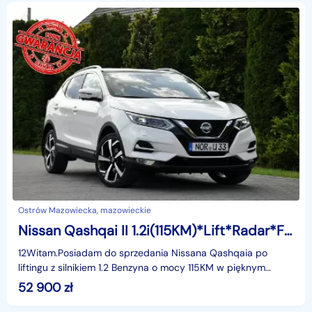
Ostrów Mazowiecka, mazowieckie
Nissan Qashqai II 1.2i(115KM)*Lift*Radar*Full Led*Navi*Kamery360*Skóry*Panorama*Alu19"
12Witam.Posiadam do sprzedania Nissana Qashqaia po
liftingu z silnikiem 1.2 Benzyna o mocy 115KM w pięknym
białym kolorze , w najbogatszej wersji wyposażenia i
52 900
zł