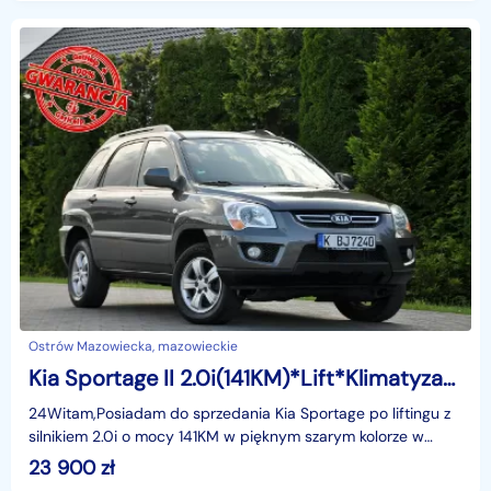
Ostrów Mazowiecka, mazowieckie
Kia Sportage II 2.0i(141KM)*Lift*Klimatyzacja*Skóry*Reling*I Właściciel*Alu16"ASO Ki
24Witam,Posiadam do sprzedania Kia Sportage po liftingu z
silnikiem 2.0i o mocy 141KM w pięknym szarym kolorze w
bogatej wersji wyposażenia i z rewelacyjnym Si
23 900
zł