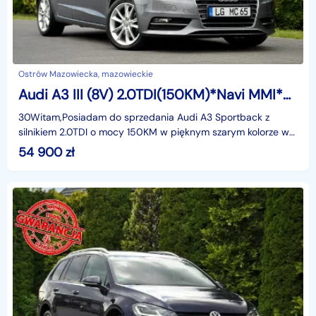
Ostrów Mazowiecka, mazowieckie
Audi A3 III (8V) 2.0TDI(150KM)*Navi MMI*Bi-Xenon*Led*Klimatronik*Skóry*Chrom*Alu17"AS
30Witam,Posiadam do sprzedania Audi A3 Sportback z
silnikiem 2.0TDI o mocy 150KM w pięknym szarym kolorze w
bogatej wersji wyposażenia i z rewelacyjnym Silnikie
54 900
zł