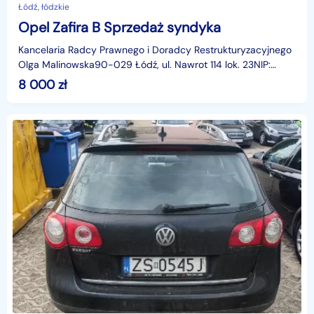
Łódź, łódzkie
Opel Zafira B Sprzedaż syndyka
Kancelaria Radcy Prawnego i Doradcy Restrukturyzacyjnego
Olga Malinowska90-029 Łódź, ul. Nawrot 114 lok. 23NIP:
7281675287;tel. +48 601 416 310; e-mail: mrestru
8 000
zł