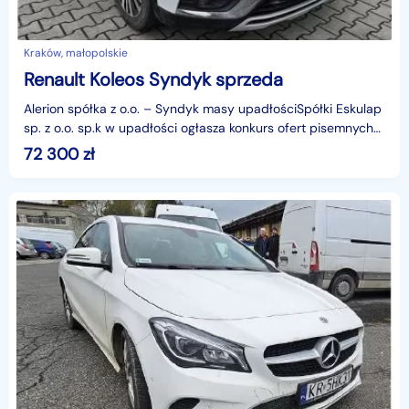
Kraków, małopolskie
Renault Koleos Syndyk sprzeda
Alerion spółka z o.o. – Syndyk masy upadłościSpółki Eskulap
sp. z o.o. sp.k w upadłości ogłasza konkurs ofert pisemnych
na wybór nabywcy ruchomości wchodzą
72 300
zł