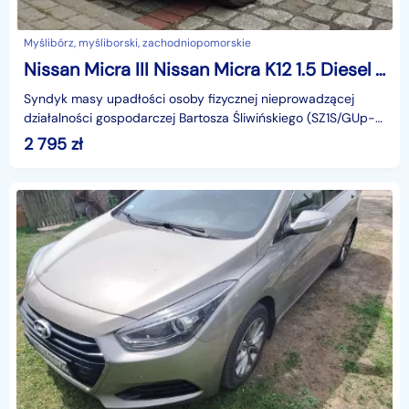
Myślibórz, myśliborski, zachodniopomorskie
Nissan Micra III Nissan Micra K12 1.5 Diesel MR`03 E3, rok prod. 2004
Syndyk masy upadłości osoby fizycznej nieprowadzącej
działalności gospodarczej Bartosza Śliwińskiego (SZ1S/GUp-
s/86/2026) sprzeda samochód osobowy Nissan Micra
2 795
zł