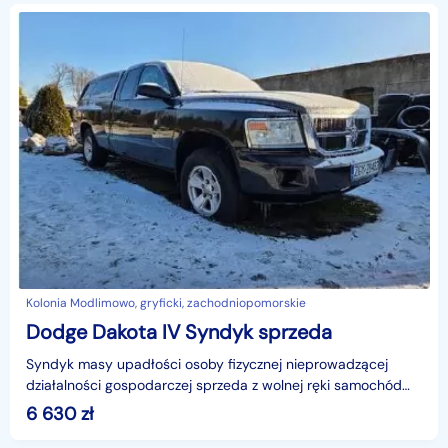
Kolonia Modlimowo, gryficki, zachodniopomorskie
Dodge Dakota IV Syndyk sprzeda
Syndyk masy upadłości osoby fizycznej nieprowadzącej
działalności gospodarczej sprzeda z wolnej ręki samochód
marki DODGE DAKOTA 2.7t rok produkcji 2008 za najw
6 630
zł