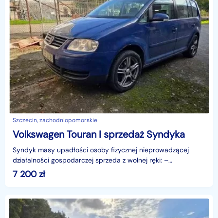
Szczecin, zachodniopomorskie
Volkswagen Touran I sprzedaż Syndyka
Syndyk masy upadłości osoby fizycznej nieprowadzącej
działalności gospodarczej sprzeda z wolnej ręki: –
VOLKSWAGEN Touran 2.0 TDI MR`03 E3, r. prod. 2004, VIN:
7 200
zł