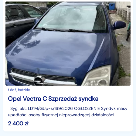
Łódź, łódzkie
Opel Vectra C Szprzedaż syndka
Syg. akt. LD1M/GUp-s/169/2026 OGŁOSZENIE Syndyk masy
upadłości osoby fizycznej nieprowadzącej działalności
gospodarczej sprzeda z wolnej ręki w tryb
2 400
zł