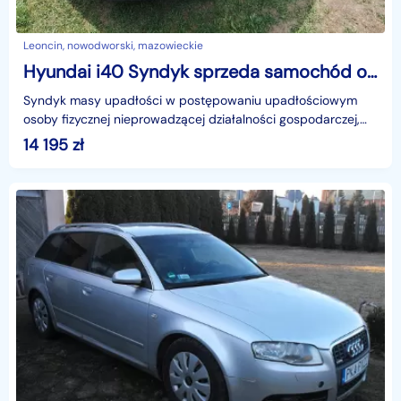
Leoncin, nowodworski, mazowieckie
Hyundai i40 Syndyk sprzeda samochód osobowy HYUNDAI i40 1.7 CRDi MR`15 E6
Syndyk masy upadłości w postępowaniu upadłościowym
osoby fizycznej nieprowadzącej działalności gospodarczej,
zaprasza do składania ofert w ramach rokowań na spr
14 195
zł