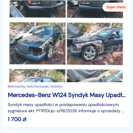
Bełchatów, bełchatowski, łódzkie
Mercedes-Benz W124 Syndyk Masy Upadłości sprzeda samochód
Syndyk masy upadłości w postępowaniu upadłościowym,
sygnatura akt: PT1P/GUp-s/118/2026 informuje o sprzedaży z
wolnej ręki wchodzącego w skład masy upadłości sa
1 700
zł