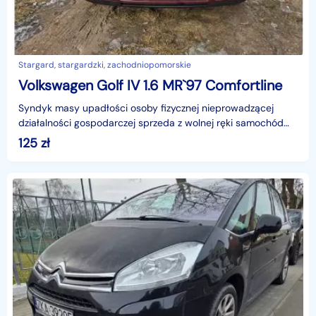
Stargard, stargardzki, zachodniopomorskie
Volkswagen Golf IV 1.6 MR`97 Comfortline
Syndyk masy upadłości osoby fizycznej nieprowadzącej
działalności gospodarczej sprzeda z wolnej ręki samochód
osobowy marki Volkswagen Golf IV 1.6 MR`97 Comfort
125
zł