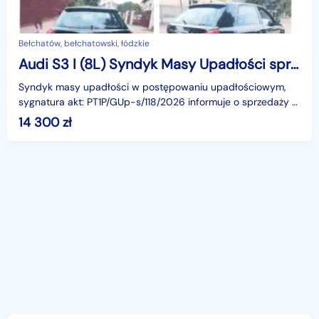
Bełchatów, bełchatowski, łódzkie
Audi S3 I (8L) Syndyk Masy Upadłości sprzeda samochód
Syndyk masy upadłości w postępowaniu upadłościowym,
sygnatura akt: PT1P/GUp-s/118/2026 informuje o sprzedaży z
wolnej ręki wchodzącego w skład masy upadłości sa
14 300
zł