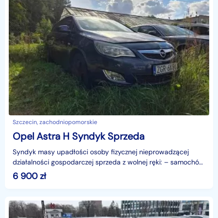
Szczecin, zachodniopomorskie
Opel Astra H Syndyk Sprzeda
Syndyk masy upadłości osoby fizycznej nieprowadzącej
działalności gospodarczej sprzeda z wolnej ręki: – samochód
osobowy OPEL Astra IV Sports Tourer 1.4 MR`11 E
6 900
zł