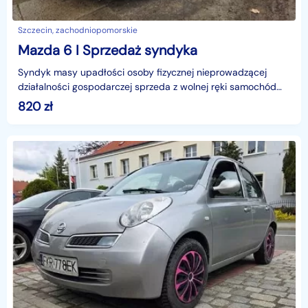
Szczecin, zachodniopomorskie
Mazda 6 I Sprzedaż syndyka
Syndyk masy upadłości osoby fizycznej nieprowadzącej
działalności gospodarczej sprzeda z wolnej ręki samochód
osobowy marki Mazda 6 – 1.8 MR’05 E4, rok produkcj
820
zł