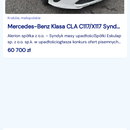
Kraków, małopolskie
Mercedes-Benz Klasa CLA C117/X117 Syndyk sprzeda
Alerion spółka z o.o. – Syndyk masy upadłościSpółki Eskulap
sp. z o.o. sp.k. w upadłościogłasza konkurs ofert pisemnych
na wybór nabywcy ruchomości wchodzących
60 700
zł