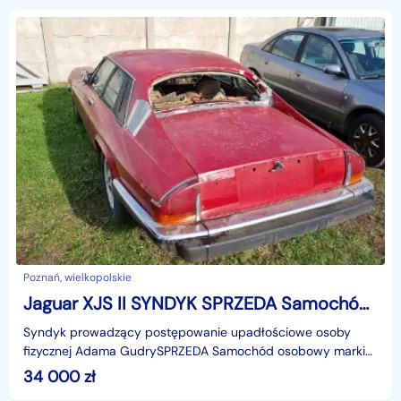
Poznań, wielkopolskie
Jaguar XJS II SYNDYK SPRZEDA Samochód osobowy marki Jaguar XJ-S
Syndyk prowadzący postępowanie upadłościowe osoby
fizycznej Adama GudrySPRZEDA Samochód osobowy marki
Jaguar XJ-S, rok produkcji: 1986, VIN: SAJNV5845HC134560,
34 000
zł