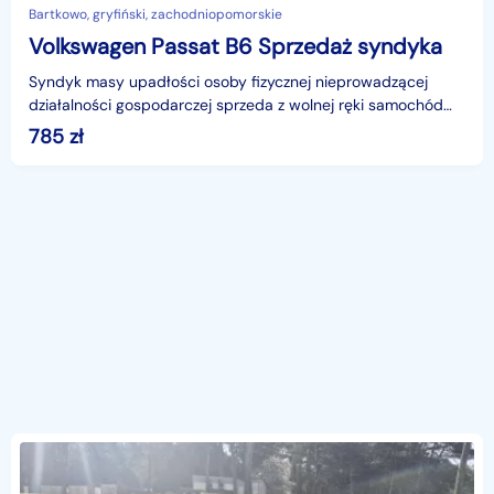
Bartkowo, gryfiński, zachodniopomorskie
Volkswagen Passat B6 Sprzedaż syndyka
Syndyk masy upadłości osoby fizycznej nieprowadzącej
działalności gospodarczej sprzeda z wolnej ręki samochód
osobowy marki Volkswagen Passat B6 2.0 TDI MR’05 E
785
zł