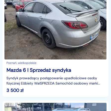
Poznań, wielkopolskie
Mazda 6 I Sprzedaż syndyka
Syndyk prowadzący postępowanie upadłościowe osoby
fizycznej Elżbiety WalSPRZEDA Samochód osobowy marki
Mazda 6, rok produkcji: 2008, VIN: JMZGH14D601175463, nr
3 500
zł