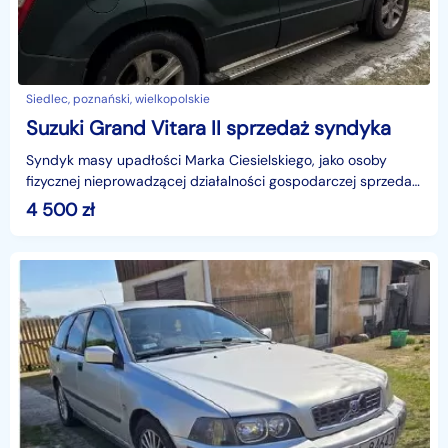
Siedlec, poznański, wielkopolskie
Suzuki Grand Vitara II sprzedaż syndyka
Syndyk masy upadłości Marka Ciesielskiego, jako osoby
fizycznej nieprowadzącej działalności gospodarczej sprzeda z
wolnej ręki pojazd marki Suzuki model Grand V
4 500
zł