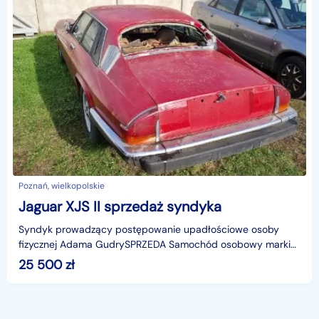
Poznań, wielkopolskie
Jaguar XJS II sprzedaż syndyka
Syndyk prowadzący postępowanie upadłościowe osoby
fizycznej Adama GudrySPRZEDA Samochód osobowy marki
Jaguar XJ-S, rok produkcji: 1986, VIN: SAJNV5845HC134560,
25 500
zł