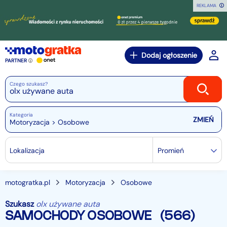
REKLAMA
Dodaj ogłoszenie
PARTNER
Czego szukasz?
Kategoria
Motoryzacja > Osobowe
Lokalizacja
Promień
motogratka.pl
Motoryzacja
Osobowe
Szukasz
olx używane auta
SAMOCHODY OSOBOWE
(566)