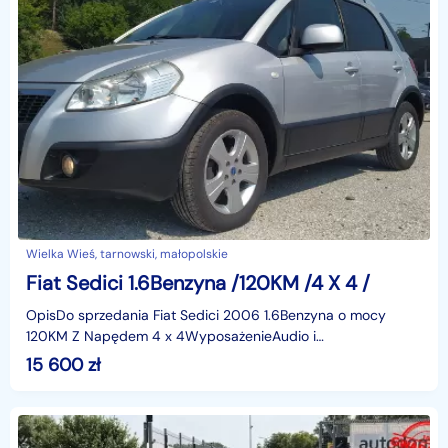
Wielka Wieś, tarnowski, małopolskie
Fiat Sedici 1.6Benzyna /120KM /4 X 4 /
OpisDo sprzedania Fiat Sedici 2006 1.6Benzyna o mocy
120KM Z Napędem 4 x 4WyposażenieAudio i
multimediaRadioKlimatyzacja pół automatycznaElektryczne
15 600
zł
szyby prze