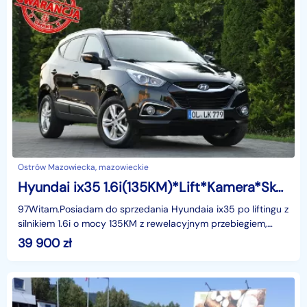
Ostrów Mazowiecka, mazowieckie
Hyundai ix35 1.6i(135KM)*Lift*Kamera*Skóry*Klimatronik*Reling*I Wł*Alu17"ASO
97Witam.Posiadam do sprzedania Hyundaia ix35 po liftingu z
silnikiem 1.6i o mocy 135KM z rewelacyjnym przebiegiem,
który wynosi tylko 148tyś.km. Auto bardzo zad
39 900
zł