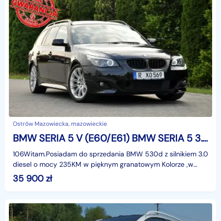
Ostrów Mazowiecka, mazowieckie
BMW SERIA 5 V (E60/E61) BMW SERIA 5 3.0d(235KM)*M-Pakiet*Xenon*Navi*Panorama*HeadUp*El.Fotele*Skóry*Alu1
106Witam.Posiadam do sprzedania BMW 530d z silnikiem 3.0
diesel o mocy 235KM w pięknym granatowym Kolorze ,w
najbogatszej wersji wyposażenia M-Pakiet i z rewela
35 900
zł