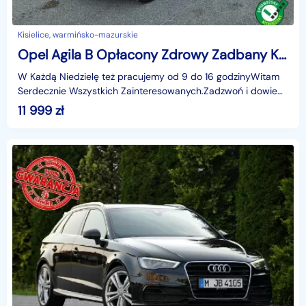
Kisielice, warmińsko-mazurskie
Opel Agila B Opłacony Zdrowy Zadbany Kamera Klima Alu Po Serwisie
W Każdą Niedzielę też pracujemy od 9 do 16 godzinyWitam
Serdecznie Wszystkich Zainteresowanych.Zadzwoń i dowiedz
się wszystkiego na temat tego pojazdu który cię
11 999
zł