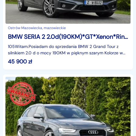
Ostrów Mazowiecka, mazowieckie
BMW SERIA 2 2.0d(190KM)*GT*Xenon*Ringi*Navi*Kamera*Panorama*Skóry*El.Klapa*Alu17
105Witam.Posiadam do sprzedania BMW 2 Grand Tour z
silnikiem 2.0 d o mocy 190KM w pięknym szarym Kolorze w
bogatej wersji wyposażenia i z rewelacyjnym Silnikiem
45 900
zł