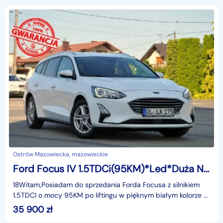
Ostrów Mazowiecka, mazowieckie
Ford Focus IV 1.5TDCi(95KM)*Led*Duża Navi*Klimatronik*Welur*Reling*Chrom*Alu16"ASO
18Witam,Posiadam do sprzedania Forda Focusa z silnikiem
1.5TDCI o mocy 95KM po liftingu w pięknym białym kolorze w
najbogatszej wersji wyposażenia TITANIUM i z
35 900
zł