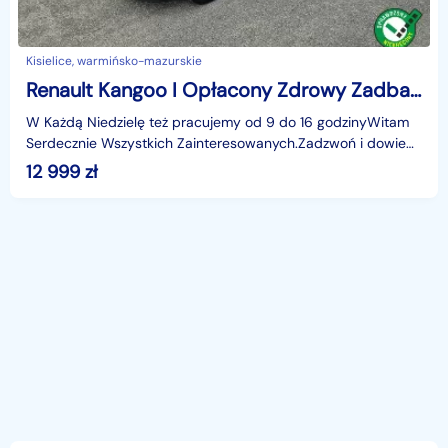
Kisielice, warmińsko-mazurskie
Renault Kangoo I Opłacony Zdrowy Zadbany Serwisowany z Klimą Po Serwisie
W Każdą Niedzielę też pracujemy od 9 do 16 godzinyWitam
Serdecznie Wszystkich Zainteresowanych.Zadzwoń i dowiedz
się wszystkiego na temat tego pojazdu który cię
12 999
zł