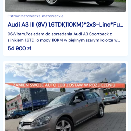
Ostrów Mazowiecka, mazowieckie
Audi A3 III (8V) 1.6TDI(110KM)*2xS-Line*Full Led*RadarACC*Navi*Asys.Pasa*I Wł*Alu18"A
96Witam,Posiadam do sprzedania Audi A3 Sportback z
silnikiem 1.6TDI o mocy 110KM w pięknym szarym kolorze w
najbogatszej wersji wyposażenia 2xS-Line i z rewelac
54 900
zł