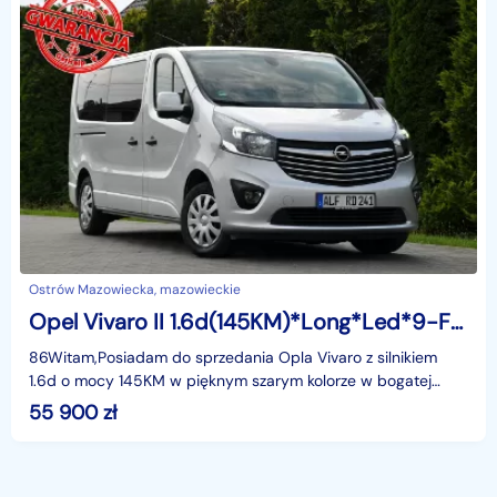
Ostrów Mazowiecka, mazowieckie
Opel Vivaro II 1.6d(145KM)*Long*Led*9-Foteli*Navi*Kamera*Klimatyzacja*I Właściciel*
86Witam,Posiadam do sprzedania Opla Vivaro z silnikiem
1.6d o mocy 145KM w pięknym szarym kolorze w bogatej
wersji wyposażenia i z rewelacyjnym Silnikiem. Bardz
55 900
zł