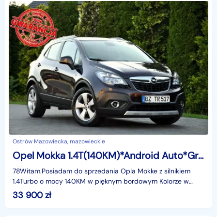
Ostrów Mazowiecka, mazowieckie
Opel Mokka 1.4T(140KM)*Android Auto*Grzana Kierownica*Welur*Reling*I Wł*Alu17"A
78Witam.Posiadam do sprzedania Opla Mokke z silnikiem
1.4Turbo o mocy 140KM w pięknym bordowym Kolorze w
najbogatszej wersji wyposażenia COSMO i z rewelacyjnym
33 900
zł