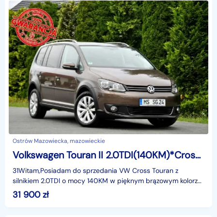
Ostrów Mazowiecka, mazowieckie
Volkswagen Touran II 2.0TDI(140KM)*Cross Touran*Duża Navi*Klimatronik*2XParktr*Welur*Alu1
31Witam,Posiadam do sprzedania VW Cross Touran z
silnikiem 2.0TDI o mocy 140KM w pięknym brązowym kolorze
w bogatej wersji wyposażenia i z rewelacyjnym Silnikie
31 900
zł