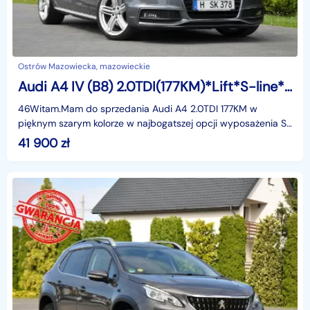
Ostrów Mazowiecka, mazowieckie
Audi A4 IV (B8) 2.0TDI(177KM)*Lift*S-line*Bi-Xenon*Led*Navi*Skóry*El.Klapa*Alu19"ASO
46Witam.Mam do sprzedania Audi A4 2.0TDI 177KM w
pięknym szarym kolorze w najbogatszej opcji wyposażenia S-
Line. Samochód sprowadzony z Niemiec od pierwszego wł
41 900
zł