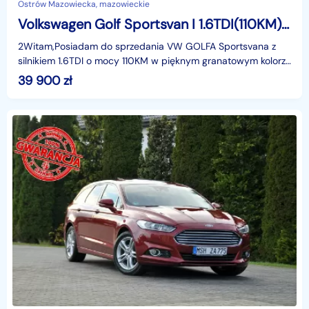
Ostrów Mazowiecka, mazowieckie
Volkswagen Golf Sportsvan I 1.6TDI(110KM)*Lounge*Radar*Duże Radio*Klimatronik*Reling*Alu16"ASO
2Witam,Posiadam do sprzedania VW GOLFA Sportsvana z
silnikiem 1.6TDI o mocy 110KM w pięknym granatowym kolorze
w bogatej wersji wyposażenia i z rewelacyjnym Sil
39 900
zł