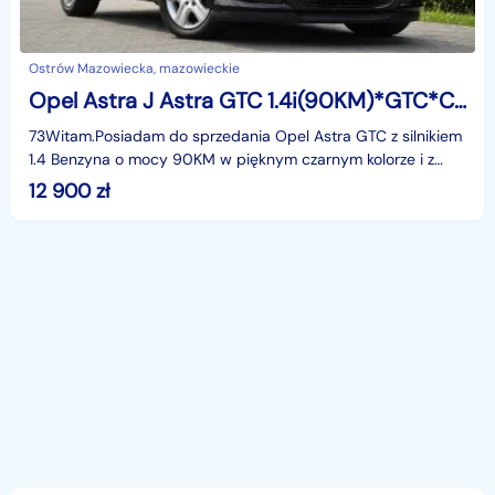
Ostrów Mazowiecka, mazowieckie
Opel Astra J Astra GTC 1.4i(90KM)*GTC*Czarna*Klimatronik*I Właściciel*Parktronik*
73Witam.Posiadam do sprzedania Opel Astra GTC z silnikiem
1.4 Benzyna o mocy 90KM w pięknym czarnym kolorze i z
rewelacyjnym Silnikiem. Auto bardzo zadbane. śro
12 900
zł