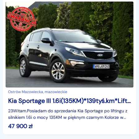
Ostrów Mazowiecka, mazowieckie
Kia Sportage III 1.6i(135KM)*139tyś.km*Lift*Led*Navi*Kamera*Skóry*Klimatronik*Alu17"A
23Witam.Posiadam do sprzedania Kia Sportage po liftingu z
silnikiem 1.6i o mocy 135KM w pięknym czarnym Kolorze w
najbogatszej wersji wyposażenia i z rewelacyjn
47 900
zł