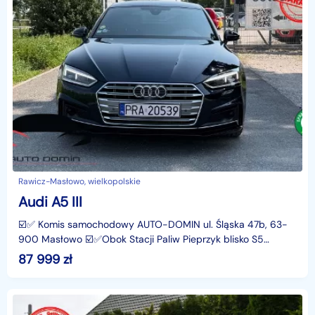
Rawicz-Masłowo, wielkopolskie
Audi A5 III
☑️✅ Komis samochodowy AUTO-DOMIN ul. Śląska 47b, 63-
900 Masłowo ☑️✅Obok Stacji Paliw Pieprzyk blisko S5
WROCŁAW - POZNAŃ✅✅✅ ☑️☑️☑️ ✅✅✅ ☑️☑️☑️ ✅✅✅ ☑️☑️☑️U
87 999
zł
nas n