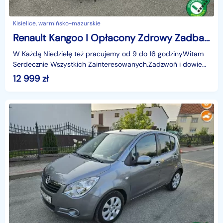
Kisielice, warmińsko-mazurskie
Renault Kangoo I Opłacony Zdrowy Zadbany Serwisowany z Klimą i Alusami 1Wł Po Serwis
W Każdą Niedzielę też pracujemy od 9 do 16 godzinyWitam
Serdecznie Wszystkich Zainteresowanych.Zadzwoń i dowiedz
się wszystkiego na temat tego pojazdu który cię
12 999
zł