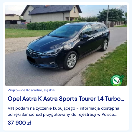
Wojkowice Kościelne, śląskie
Opel Astra K Astra Sports Tourer 1.4 Turbo / LINK / 2x PDC / Navi / Alu / Dwustrefowa
VIN podam na życzenie kupującego - informacja dostępna
od ręki.Samochód przygotowany do rejestracji w Polsce,
koszt 160 zł.Zakupionym u nas samochodem można leg
37 900
zł