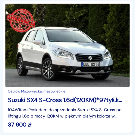
Ostrów Mazowiecka, mazowieckie
Suzuki SX4 S-Cross 1.6d(120KM)*97tyś.km*Xenon*Led*Panorama*Skóry*Keyless Go*Alu17"ASO
104Witam.Posiadam do sprzedania Suzuki SX4 S-Cross po
liftingu 1.6d o mocy 120KM w pięknym białym kolorze w
bogatej wersji wyposażenia i z rewelacyjnym Silnikie
37 900
zł