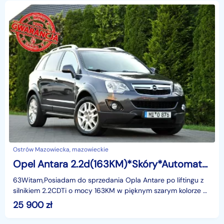
Ostrów Mazowiecka, mazowieckie
Opel Antara 2.2d(163KM)*Skóry*Automat*2xParktronik*Klimatronik*I Wł*Alu18"ASO
63Witam,Posiadam do sprzedania Opla Antare po liftingu z
silnikiem 2.2CDTi o mocy 163KM w pięknym szarym kolorze w
bogatej wersji wyposażenia i z rewelacyjnym S
25 900
zł