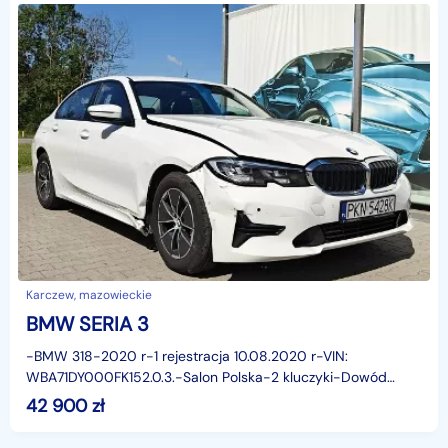
Karczew, mazowieckie
BMW SERIA 3
-BMW 318-2020 r-1 rejestracja 10.08.2020 r-VIN:
WBA71DY000FK152.0.3.-Salon Polska-2 kluczyki-Dowód
rejestracyjny zatrz. elektronicznie-BMW uszkodzone
42 900
zł
blacharsko