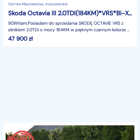
Ostrów Mazowiecka, mazowieckie
Skoda Octavia III 2.0TDI(184KM)*VRS*Bi-Xenon*Led*Navi*Skóry*2xParktr.*I Wł*F1*Alu18"AS
90Witam,Posiadam do sprzedania SKODĘ OCTAVIE VRS z
silnikiem 2.0TDI o mocy 184KM w pięknym czarnym kolorze w
bogatej wersji wyposażenia i z rewelacyjnym Silniki
47 900
zł