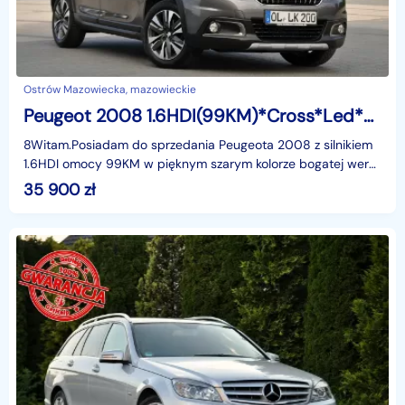
Ostrów Mazowiecka, mazowieckie
Peugeot 2008 1.6HDI(99KM)*Cross*Led*Navi*Kamera*Skóry*Klimatronik*Reling*Alu16"AS
8Witam.Posiadam do sprzedania Peugeota 2008 z silnikiem
1.6HDI omocy 99KM w pięknym szarym kolorze bogatej wersji
wyposażenia CROSSWEY i z rewelacyjnym Silnikie
35 900
zł