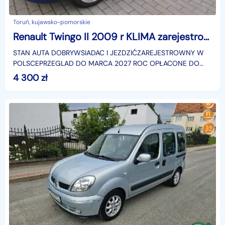
Toruń, kujawsko-pomorskie
Renault Twingo II 2009 r KLIMA zarejestrowany wsiadac i jedzic oplaty dlugo
STAN AUTA DOBRYWSIADAC I JEZDZIĆZAREJESTROWNY W
POLSCEPRZEGLAD DO MARCA 2027 ROC OPŁACONE DO
PAZDZIERNIKA 2026 RAUTO BEZ KOROZJI SRODEK CZYSTY
4 300
zł
ZADBANYMAŁY PRZEN