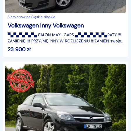
Siemianowice Śląskie, śląskie
Volkswagen Inny Volkswagen
▀▄▀▄▀▄▀▄▀▄ SALON MAXI-CARS ▄▀▄▀▄▀▄▀▄▀▄RATY !!!
ZAMIENIĘ !!! PRZYJMĘ INNY W ROZLICZENIU !!!ZAMIEŃ swoje
auto Dowóz cała Polska Zostaw swoje w rozliczeniu********
23 900
zł