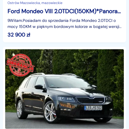
Ostrów Mazowiecka, mazowieckie
Ford Mondeo VIII 2.0TDCI(150KM)*Panorama*Grzane Fotele*Welur*Keyless Go*Alu17"ASO
9Witam.Posiadam do sprzedania Forda Mondeo 2.0TDCI o
mocy 150KM w pięknym bordowym kolorze w bogatej wersji
wyposażenia i z rewelacyjnym Silnikiem. Użytkowany p
32 900
zł