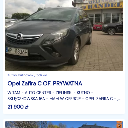
Kutno, kutnowski, łódzkie
Opel Zafira C OF. PRYWATNA
WITAM - AUTO CENTER - ZIELINSKI - KUTNO -
SKLĘCZKOWSKA 16A - MAM W OFERCIE - OPEL ZAFIRA C - ,
PIĘKNY CIEMNY MIENIĄCY SIE GRAFIT MET. - 5 OSOBOWY -
21 900
zł
W BARDZ