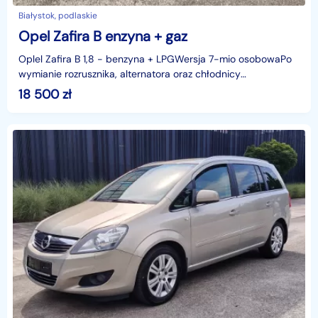
Białystok, podlaskie
Opel Zafira B enzyna + gaz
Oplel Zafira B 1,8 - benzyna + LPGWersja 7-mio osobowaPo
wymianie rozrusznika, alternatora oraz chłodnicy
olejuWymienione także sprzęgło na noweOdkręcany h
18 500
zł