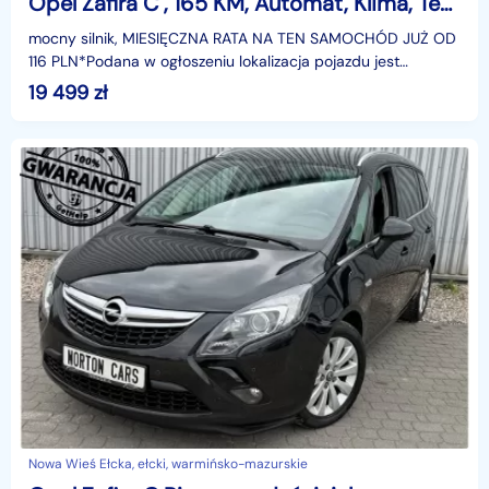
Opel Zafira C , 165 KM, Automat, Klima, Tempomat, Parktronic,
mocny silnik, MIESIĘCZNA RATA NA TEN SAMOCHÓD JUŻ OD
116 PLN*Podana w ogłoszeniu lokalizacja pojazdu jest
aktualna na dzień wystawienia ogłoszenia. Przed przyj
19 499
zł
Nowa Wieś Ełcka, ełcki, warmińsko-mazurskie