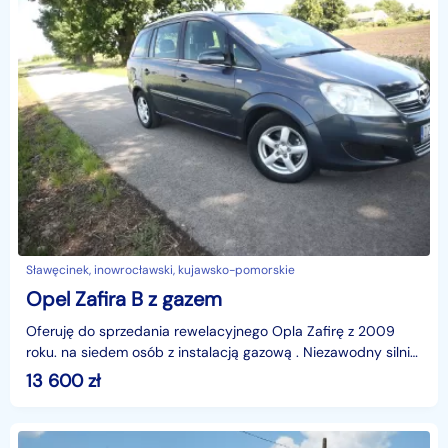
Sławęcinek, inowrocławski, kujawsko-pomorskie
Opel Zafira B z gazem
Oferuję do sprzedania rewelacyjnego Opla Zafirę z 2009
roku. na siedem osób z instalacją gazową . Niezawodny silnik
benzynowy o pojemności 1800 cm3 .charakteryz
13 600
zł