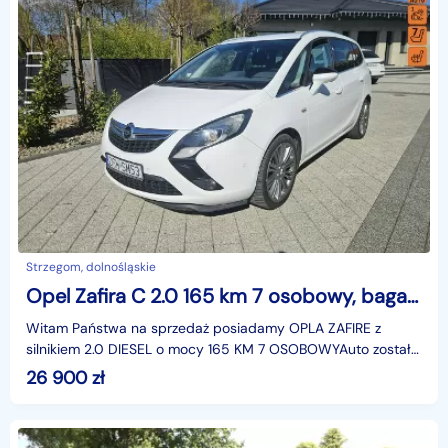
Strzegom, dolnośląskie
Opel Zafira C 2.0 165 km 7 osobowy, bagażnik na rowery, parktronik
Witam Państwa na sprzedaż posiadamy OPLA ZAFIRE z
silnikiem 2.0 DIESEL o mocy 165 KM 7 OSOBOWYAuto zostało
sprowadzone z Niemiec, zarejestrowane w PolsceKupują
26 900
zł