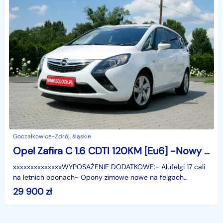
Goczałkowice-Zdrój, śląskie
Opel Zafira C 1.6 CDTI 120KM [Eu6] -Nowy rozrząd +Koła zimowe nowe -Euro 6 -Zobacz
xxxxxxxxxxxxxxWYPOSAŻENIE DODATKOWE:- Alufelgi 17 cali
na letnich oponach- Opony zimowe nowe na felgach
stalowych strukturalnych z kołpakami- Skrzynia 6 biegów-
29 900
zł