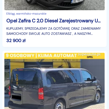
Elbląg, warmińsko-mazurskie
Opel Zafira C 2.0 Diesel Zarejestrowany Ubezpieczony
KUPUJEMY, SPRZEDAJEMY ZA GOTÓWKĘ ORAZ ZAMIENIAMY
SAMOCHODY SWOJE AUTO ZOSTAWIASZ , A NASZYM
ODJEŻDŻASZ( ustaloną cenę twojego auta odejmujemy od
32 900
zł
nowego po trans