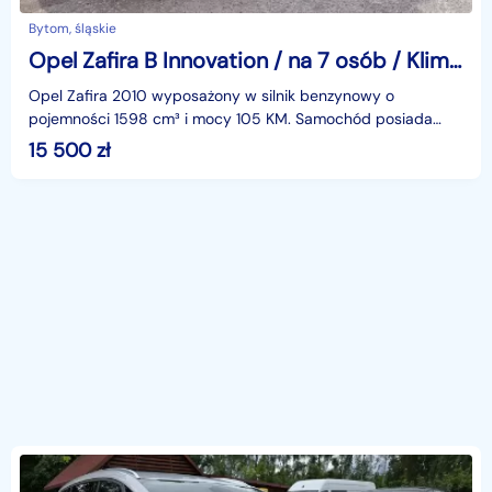
Bytom, śląskie
Opel Zafira B Innovation / na 7 osób / Klimatronic
Opel Zafira 2010 wyposażony w silnik benzynowy o
pojemności 1598 cm³ i mocy 105 KM. Samochód posiada
manualną skrzynię biegów i napęd na przednią oś.Opel
15 500
zł
Zafira