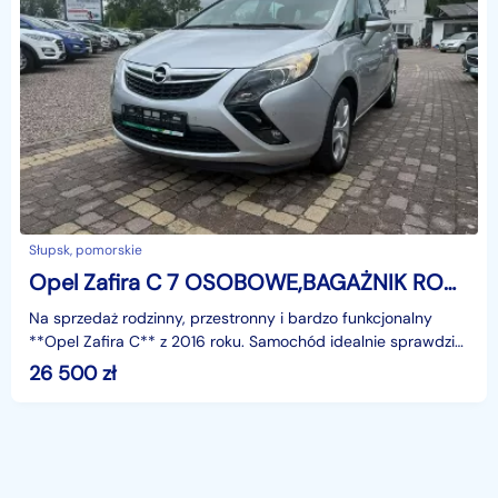
Słupsk, pomorskie
Opel Zafira C 7 OSOBOWE,BAGAŻNIK ROWEROWY
Na sprzedaż rodzinny, przestronny i bardzo funkcjonalny
**Opel Zafira C** z 2016 roku. Samochód idealnie sprawdzi
się jako auto dla dużej rodziny lub osób cenią
26 500
zł