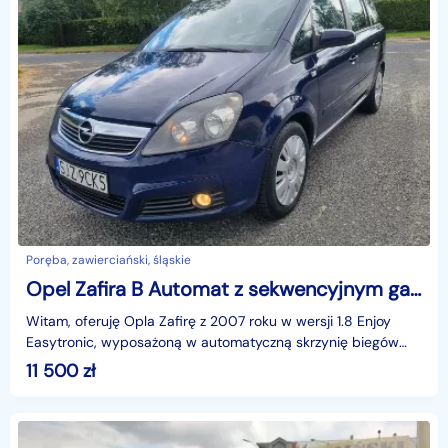
Poręba, zawierciański, śląskie
Opel Zafira B Automat z sekwencyjnym gazem 7 osób 1.8 benzyna
Witam, oferuję Opla Zafirę z 2007 roku w wersji 1.8 Enjoy
Easytronic, wyposażoną w automatyczną skrzynię biegów
oraz instalację LPG (sekwencyjny gaz). Samochód
11 500
zł