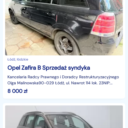
Łódź, łódzkie
Opel Zafira B Sprzedaż syndyka
Kancelaria Radcy Prawnego i Doradcy Restrukturyzacyjnego
Olga Malinowska90-029 Łódź, ul. Nawrot 114 lok. 23NIP:
7281675287;tel. +48 601 416 310; e-mail: mrestru
8 000
zł