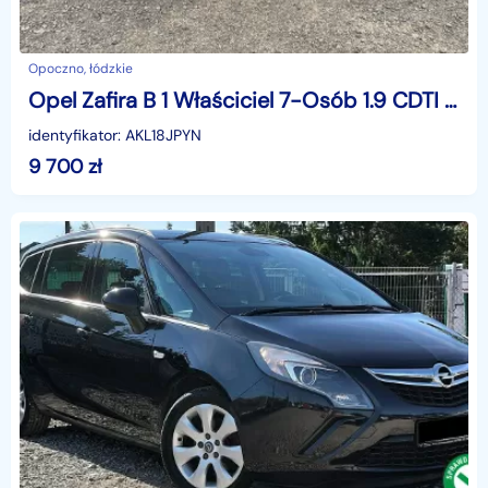
Opoczno, łódzkie
Opel Zafira B 1 Właściciel 7-Osób 1.9 CDTI 120 KM
identyfikator: AKL18JPYN
9 700
zł