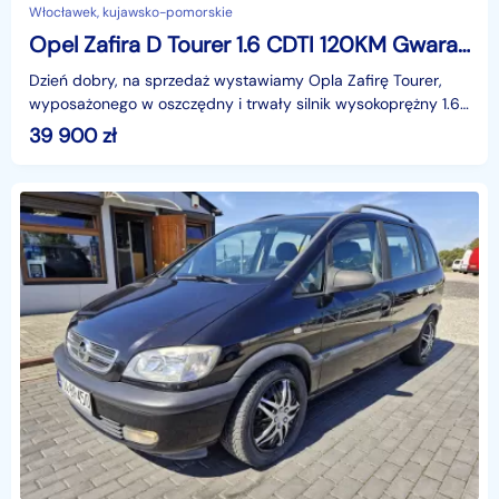
Włocławek, kujawsko-pomorskie
Opel Zafira D Tourer 1.6 CDTI 120KM Gwarancja do 3 lat!
Dzień dobry, na sprzedaż wystawiamy Opla Zafirę Tourer,
wyposażonego w oszczędny i trwały silnik wysokoprężny 1.6
CDTI o mocy 120 KM. Samochód został sprowadzon
39 900
zł