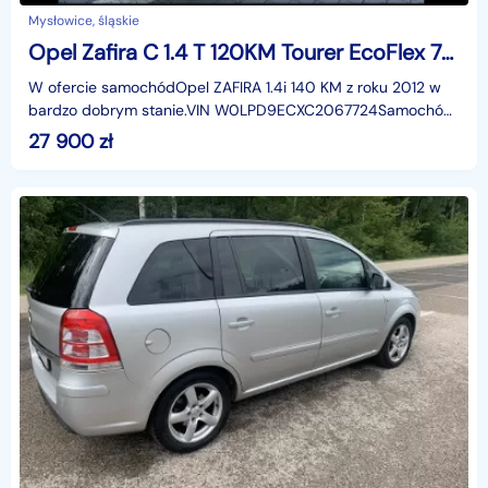
Mysłowice, śląskie
Opel Zafira C 1.4 T 120KM Tourer EcoFlex 7-osobowa Full serwis
W ofercie samochódOpel ZAFIRA 1.4i 140 KM z roku 2012 w
bardzo dobrym stanie.VIN W0LPD9ECXC2067724Samochód
zakupiony w salonie VW gdzie został w rozliczeniu za
27 900
zł