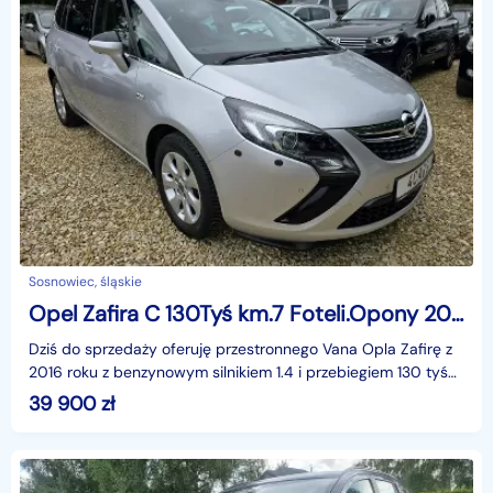
Sosnowiec, śląskie
Opel Zafira C 130Tyś km.7 Foteli.Opony 2024 wielosezonowe.Przetronny,rodzinny Van
Dziś do sprzedaży oferuję przestronnego Vana Opla Zafirę z
2016 roku z benzynowym silnikiem 1.4 i przebiegiem 130 tyś
km. Auto sprowadzone z Niemiec w bardzo do
39 900
zł